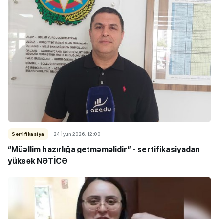
Sertifikasiya
24 İyun 2026, 12:00
“Müəllim hazırlığa getməməlidir” - sertifikasiyadan
yüksək NƏTİCƏ