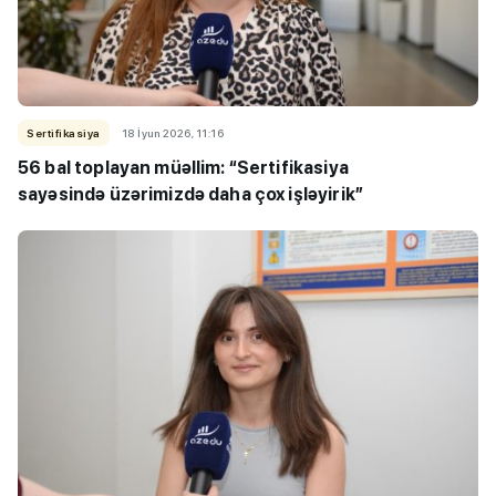
Sertifikasiya
18 İyun 2026, 11:16
56 bal toplayan müəllim: “Sertifikasiya
sayəsində üzərimizdə daha çox işləyirik”