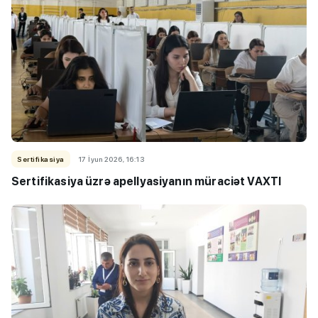
Sertifikasiya
17 İyun 2026, 16:13
Sertifikasiya üzrə apellyasiyanın müraciət VAXTI