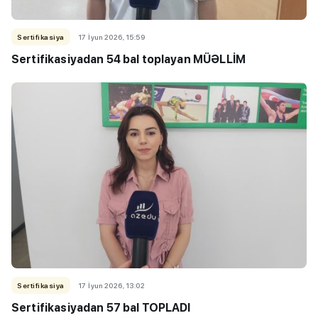
Sertifikasiya
17 İyun 2026, 15:59
Sertifikasiyadan 54 bal toplayan MÜƏLLİM
Sertifikasiya
17 İyun 2026, 13:02
Sertifikasiyadan 57 bal TOPLADI