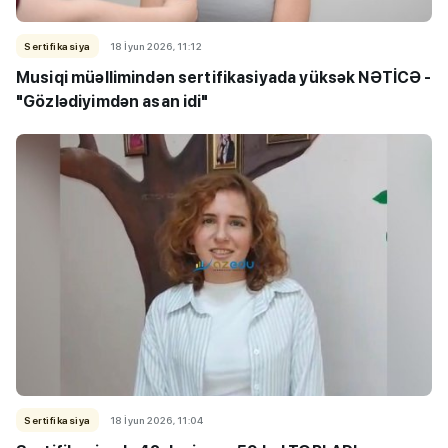
Sertifikasiya
18 İyun 2026, 11:12
Musiqi müəllimindən sertifikasiyada yüksək NƏTİCƏ
-
"Gözlədiyimdən asan idi"
Sertifikasiya
18 İyun 2026, 11:04