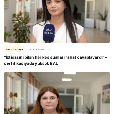
Sertifikasiya
18 İyun 2026, 11:21
“İxtisasını bilən hər kəs sualları rahat cavablayardı” -
sertifikasiyada yüksək BAL