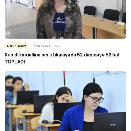
Sertifikasiya
17 İyun 2026, 11:23
Rus dili müəllimi sertifikasiyada 52 dəqiqəyə 52 bal
TOPLADI