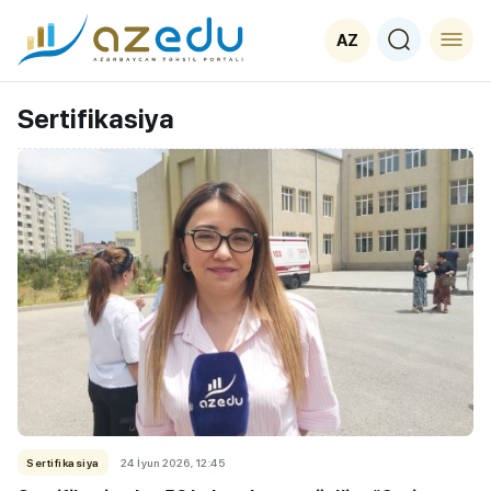
AZ
Sertifikasiya
Sertifikasiya
24 İyun 2026, 12:45