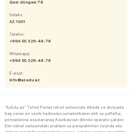
Qəsr döngəsi 78
İndeks:
AZ 1001
Telefon:
+994 55 329-48-78
Whatsapp:
+994 55 329-48-78
E-poçt:
info@azedu.az
“AzEdu.az” Təhsil Portalı təhsil sahəsində ölkədə və dünyada
baş verən ən vacib hadisələri jurnalistikanın etik və şəffaflıq
prinsiplərinə əsaslanaraq Azərbaycan dilində operativ çatdırır.
Elm-təhsil sahəsindəki problem və perspektivləri özündə əks
etdirən gündəlik materiallarla yanaşı, rubrika yazıları, müsahibə,