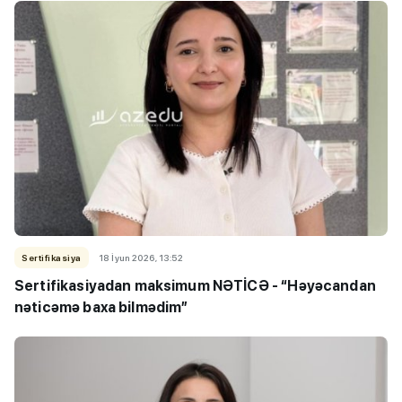
Sertifikasiya
18 İyun 2026, 13:52
Sertifikasiyadan maksimum NƏTİCƏ - “Həyəcandan
nəticəmə baxa bilmədim”