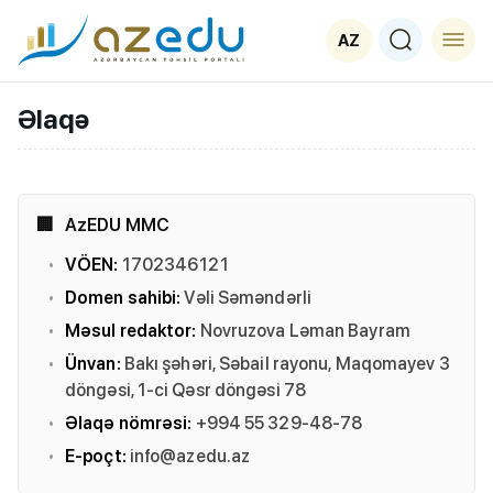
AZ
Əlaqə
AzEDU MMC
VÖEN:
1702346121
Domen sahibi:
Vəli Səməndərli
Məsul redaktor:
Novruzova Ləman Bayram
Ünvan:
Bakı şəhəri, Səbail rayonu, Maqomayev 3
döngəsi, 1-ci Qəsr döngəsi 78
Əlaqə nömrəsi:
+994 55 329-48-78
E-poçt:
info@azedu.az