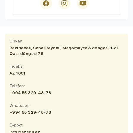
Ünvan:
Bakı şəhəri, Səbail rayonu, Maqomayev 3 döngəsi, 1-ci
Qəsr döngəsi 78
İndeks:
AZ 1001
Telefon:
+994 55 329-48-78
Whatsapp:
+994 55 329-48-78
E-poçt:
info@azedu.az