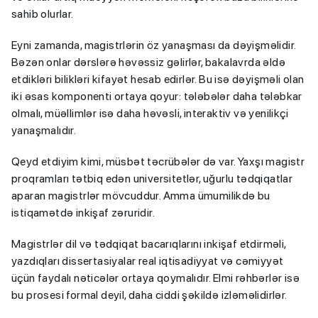
sahib olurlar.
Eyni zamanda, magistrlərin öz yanaşması da dəyişməlidir.
Bəzən onlar dərslərə həvəssiz gəlirlər, bakalavrda əldə
etdikləri bilikləri kifayət hesab edirlər. Bu isə dəyişməli olan
iki əsas komponenti ortaya qoyur: tələbələr daha tələbkar
olmalı, müəllimlər isə daha həvəsli, interaktiv və yenilikçi
yanaşmalıdır.
Qeyd etdiyim kimi, müsbət təcrübələr də var. Yaxşı magistr
proqramları tətbiq edən universitetlər, uğurlu tədqiqatlar
aparan magistrlər mövcuddur. Amma ümumilikdə bu
istiqamətdə inkişaf zəruridir.
Magistrlər dil və tədqiqat bacarıqlarını inkişaf etdirməli,
yazdıqları dissertasiyalar real iqtisadiyyat və cəmiyyət
üçün faydalı nəticələr ortaya qoymalıdır. Elmi rəhbərlər isə
bu prosesi formal deyil, daha ciddi şəkildə izləməlidirlər.