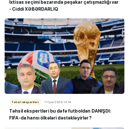
İxtisas seçimi bazarında peşəkar çatışmazlığı var
- Ciddi XƏBƏRDARLIQ
Təhsil ekspertləri
11 İyun 2026, 13:14
Təhsil ekspertləri bu dəfə futboldan DANIŞDI:
FIFA-da hansı ölkələri dəstəkləyirlər?