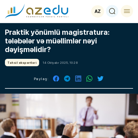
AZ
Praktik yönümlü magistratura:
tələbələr və müəllimlər nəyi
dəyişməlidir?
Təhsil ekspertləri
14 Oktyabr 2025, 10:28
Paylaş: