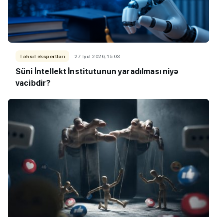
Təhsil ekspertləri
27 İyul 2026, 15:03
Süni İntellekt İnstitutunun yaradılması niyə
vacibdir?