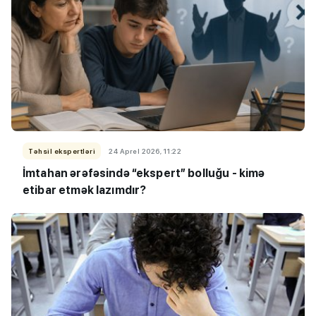
Təhsil ekspertləri
24 Aprel 2026, 11:22
İmtahan ərəfəsində “ekspert” bolluğu - kimə
etibar etmək lazımdır?