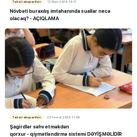
Təhsil ekspertləri
12 Mart 2026, 16:11
Növbəti buraxılış imtahanında suallar necə
olacaq? - AÇIQLAMA
Təhsil ekspertləri
25 Fevral 2026, 11:06
Şagirdlər səhv etməkdən
qorxur - qiymətləndirmə sistemi DƏYİŞMƏLİDİR