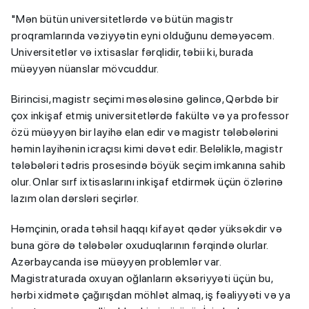
"Mən bütün universitetlərdə və bütün magistr
proqramlarında vəziyyətin eyni olduğunu deməyəcəm.
Universitetlər və ixtisaslar fərqlidir, təbii ki, burada
müəyyən nüanslar mövcuddur.
Birincisi, magistr seçimi məsələsinə gəlincə, Qərbdə bir
çox inkişaf etmiş universitetlərdə fakültə və ya professor
özü müəyyən bir layihə elan edir və magistr tələbələrini
həmin layihənin icraçısı kimi dəvət edir. Beləliklə, magistr
tələbələri tədris prosesində böyük seçim imkanına sahib
olur. Onlar sırf ixtisaslarını inkişaf etdirmək üçün özlərinə
lazım olan dərsləri seçirlər.
Həmçinin, orada təhsil haqqı kifayət qədər yüksəkdir və
buna görə də tələbələr oxuduqlarının fərqində olurlar.
Azərbaycanda isə müəyyən problemlər var.
Magistraturada oxuyan oğlanların əksəriyyəti üçün bu,
hərbi xidmətə çağırışdan möhlət almaq, iş fəaliyyəti və ya