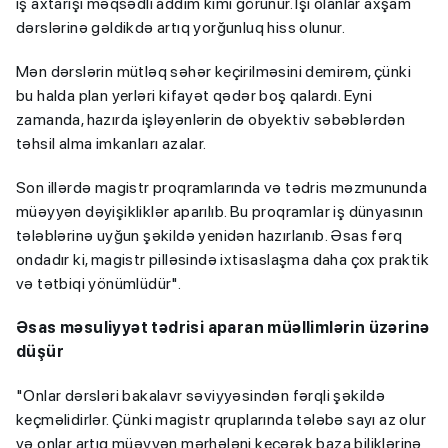
iş axtarışı məqsədli addım kimi görünür. İşi olanlar axşam
dərslərinə gəldikdə artıq yorğunluq hiss olunur.
Mən dərslərin mütləq səhər keçirilməsini demirəm, çünki
bu halda plan yerləri kifayət qədər boş qalardı. Eyni
zamanda, hazırda işləyənlərin də obyektiv səbəblərdən
təhsil alma imkanları azalar.
Son illərdə magistr proqramlarında və tədris məzmununda
müəyyən dəyişikliklər aparılıb. Bu proqramlar iş dünyasının
tələblərinə uyğun şəkildə yenidən hazırlanıb. Əsas fərq
ondadır ki, magistr pilləsində ixtisaslaşma daha çox praktik
və tətbiqi yönümlüdür".
Əsas məsuliyyət tədrisi aparan müəllimlərin üzərinə
düşür
"Onlar dərsləri bakalavr səviyyəsindən fərqli şəkildə
keçməlidirlər. Çünki magistr qruplarında tələbə sayı az olur
və onlar artıq müəyyən mərhələni keçərək baza biliklərinə