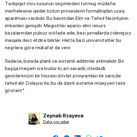
Tədqiqat mövzusunun seçimindən tutmuş müdafiə
mərhələsinə qədər bütün proseslərin formallıqdan uzaq
aparılması vacibdir. Bu baxımdan Elm və Təhsil Nazirliyinin
imkanları genişdir. Magistrlər aparıcı elmi resurs
bazalarından pulsuz istifadə edə, bəzi jurnallarda ödənişsiz
məqalə dərc etdirə bilirlər. Hətta bəzi universitetlər bu
nəşrlərə görə mükafat da verir.
Sadəcə, burada planlı və sistemli addımlar atılmalıdır. Bir
başqa məqam isə budur ki, ən savadlı, istedadlı
gənclərimizin bir hissəsi dövlət proqramları ilə xaricdə
təhsil alır. Dolayısı ilə, bu da daxili sistemə müəyyən təsir
göstərir".
Zeynəb Rzayeva
Daha çox xəbər