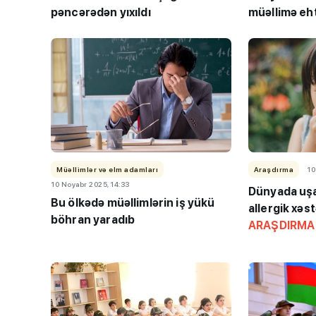
pəncərədən yıxıldı
müəllimə eht
Müəllimlər və elm adamları
Araşdırma
10
10 Noyabr 2025, 14:33
Dünyada uşa
Bu ölkədə müəllimlərin iş yükü
allergik xəstə
böhran yaradıb
ARAŞDIRMA