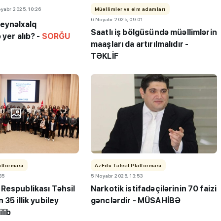
yabr 2025, 10:26
Müəllimlər və elm adamları
6 Noyabr 2025, 09:01
eynəlxalq
Saatlı iş bölgüsündə müəllimlərin
 yer alıb? -
SORĞU
maaşları da artırılmalıdır -
TƏKLİF
atforması
AzEdu Təhsil Platforması
35
5 Noyabr 2025, 13:53
Respublikası Təhsil
Narkotik istifadəçilərinin 70 faizi
 35 illik yubiley
gənclərdir - MÜSAHİBƏ
ı”- MİQ,
"Həftənin təhsil icmalı": Qəbul
ilib
r və qəbul
marafonu başa çatdı,