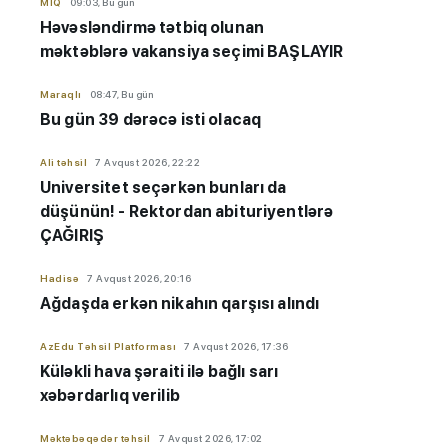
MİQ
09:03, Bu gün
Həvəsləndirmə tətbiq olunan
məktəblərə vakansiya seçimi BAŞLAYIR
Maraqlı
08:47, Bu gün
Bu gün 39 dərəcə isti olacaq
Ali təhsil
7 Avqust 2026, 22:22
Universitet seçərkən bunları da
düşünün! - Rektordan abituriyentlərə
ÇAĞIRIŞ
Hadisə
7 Avqust 2026, 20:16
Ağdaşda erkən nikahın qarşısı alındı
AzEdu Təhsil Platforması
7 Avqust 2026, 17:36
Küləkli hava şəraiti ilə bağlı sarı
xəbərdarlıq verilib
Məktəbəqədər təhsil
7 Avqust 2026, 17:02