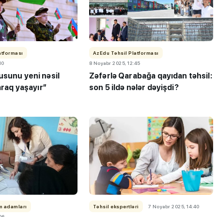
atforması
AzEdu Təhsil Platforması
10
8 Noyabr 2025, 12:45
usunu yeni nəsil
Zəfərlə Qarabağa qayıdan təhsil:
araq yaşayır”
son 5 ildə nələr dəyişdi?
lm adamları
Təhsil ekspertləri
7 Noyabr 2025, 14:40
06