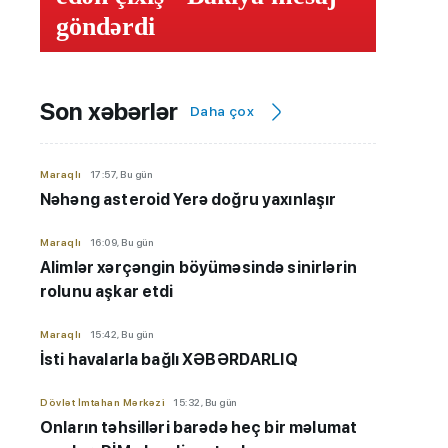
göndərdi
Son xəbərlər
Daha çox
Maraqlı
17:57, Bu gün
Nəhəng asteroid Yerə doğru yaxınlaşır
Maraqlı
16:09, Bu gün
Alimlər xərçəngin böyüməsində sinirlərin
rolunu aşkar etdi
Maraqlı
15:42, Bu gün
İsti havalarla bağlı XƏBƏRDARLIQ
Dövlət İmtahan Mərkəzi
15:32, Bu gün
Onların təhsilləri barədə heç bir məlumat