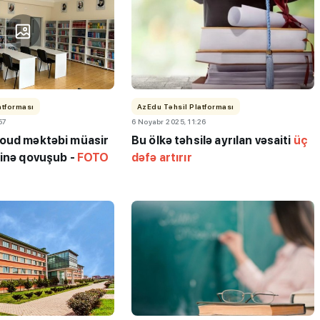
atforması
AzEdu Təhsil Platforması
57
6 Noyabr 2025, 11:26
oud məktəbi müasir
Bu ölkə təhsilə ayrılan vəsaiti
üç
tinə qovuşub -
FOTO
dəfə artırır