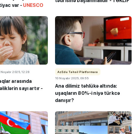
tədrisinə başlanmalıdır - TƏKLİF
iyac var -
UNESCO
 Noyabr 2025, 12:28
AzEdu Təhsil Platforması
10 Noyabr 2025, 09:55
qlar arasında
Ana dilimiz təhlükə altında:
liklərin sayı artır -
uşaqların 80%-i niyə türkcə
danışır?