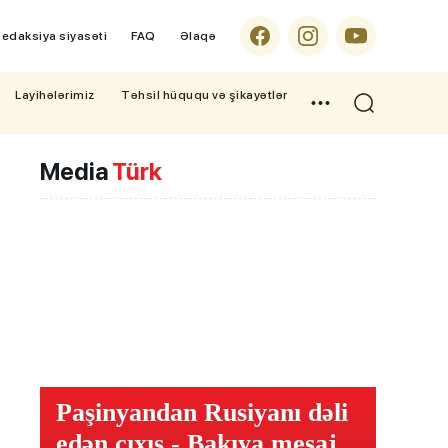
edaksiya siyasəti
FAQ
Əlaqə
Layihələrimiz
Təhsil hüququ və şikayətlər
Media
Türk
Paşinyandan Rusiyanı dəli
edən çıxış - Bakıya mesaj