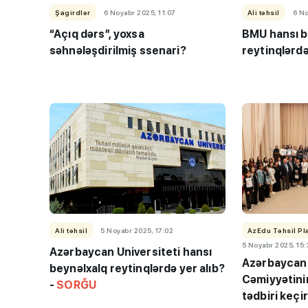
Şagirdlər
6 Noyabr 2025, 11:07
Ali təhsil
6 No
“Açıq dərs”, yoxsa
BMU hansı b
səhnələşdirilmiş ssenari?
reytinqlərdə
Ali təhsil
5 Noyabr 2025, 17:02
AzEdu Təhsil Pl
5 Noyabr 2025, 15:
Azərbaycan Universiteti hansı
Azərbaycan 
beynəlxalq reytinqlərdə yer alıb?
Cəmiyyətinin
“Həftənin təhsil icmal
-
SORĞU
tədbiri keçir
lisey seçimi, bağçala