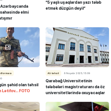
“5 yaşlı uşaqlardan yazı tələb
: Azərbaycanda
etmək düzgün deyil”
sahəsində elmi
atışmır
atforması
Ali təhsil
6 Noyabr 2025, 15:09
10
Qarabağ Universitetinin
gün şəhid olan təhsil
tələbələri magistraturanı da öz
 Lətifov... FOTO
universitetlərində oxuyacaqlar