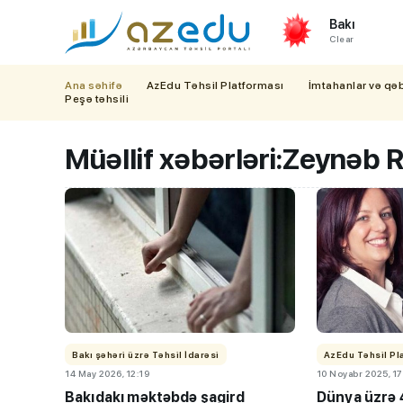
Bakı
Clear
Ana səhifə
AzEdu Təhsil Platforması
İmtahanlar və qə
Peşə təhsili
Müəllif xəbərləri:
Zeynəb 
Bakı şəhəri üzrə Təhsil İdarəsi
AzEdu Təhsil Pl
14 May 2026, 12:19
10 Noyabr 2025, 17
Bakıdakı məktəbdə şagird
Dünya üzrə 