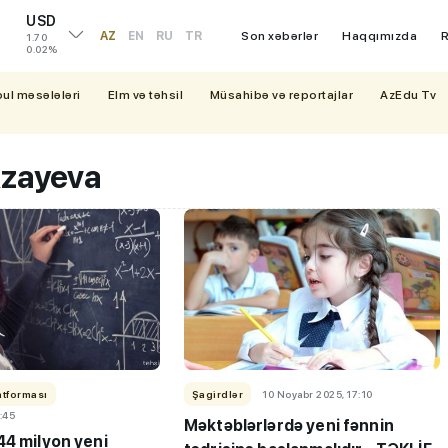
USD
AZ
EN
RU
TR
Son xəbərlər
Haqqımızda
R
1.70
0.02%
bul məsələləri
Elm və təhsil
Müsahibə və reportajlar
AzEdu Tv
Rzayeva
atforması
Şagirdlər
10 Noyabr 2025, 17:10
:45
Məktəblərlərdə yeni fənnin
44 milyon yeni