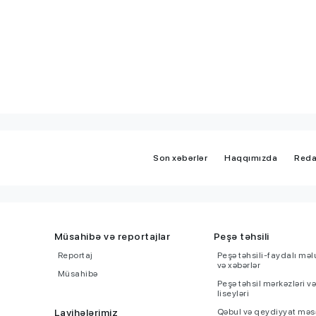
Son xəbərlər
Haqqımızda
Reda
Müsahibə və reportajlar
Peşə təhsili
Reportaj
Peşə təhsili-faydalı mə
və xəbərlər
Müsahibə
Peşə təhsil mərkəzləri v
liseyləri
Layihələrimiz
Qəbul və qeydiyyat məsə