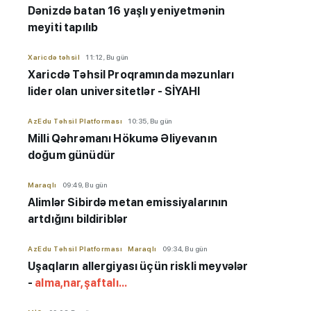
Dənizdə batan 16 yaşlı yeniyetmənin
meyiti tapılıb
Xaricdə təhsil
11:12, Bu gün
Xaricdə Təhsil Proqramında məzunları
lider olan universitetlər - SİYAHI
AzEdu Təhsil Platforması
10:35, Bu gün
Milli Qəhrəmanı Hökumə Əliyevanın
doğum günüdür
Maraqlı
09:49, Bu gün
Alimlər Sibirdə metan emissiyalarının
artdığını bildiriblər
AzEdu Təhsil Platforması
Maraqlı
09:34, Bu gün
Uşaqların allergiyası üçün riskli meyvələr
-
alma,nar,şaftalı...