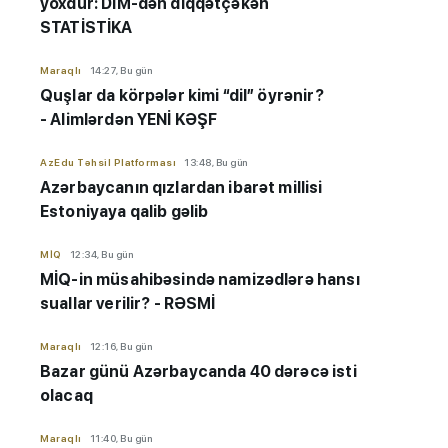
yoxdur: DİM-dən diqqətçəkən
STATİSTİKA
Maraqlı
14:27, Bu gün
Quşlar da körpələr kimi “dil” öyrənir?
- Alimlərdən YENİ KƏŞF
AzEdu Təhsil Platforması
13:48, Bu gün
Azərbaycanın qızlardan ibarət millisi
Estoniyaya qalib gəlib
MİQ
12:34, Bu gün
MİQ-in müsahibəsində namizədlərə hansı
suallar verilir? - RƏSMİ
Maraqlı
12:16, Bu gün
Bazar günü Azərbaycanda 40 dərəcə isti
olacaq
Maraqlı
11:40, Bu gün