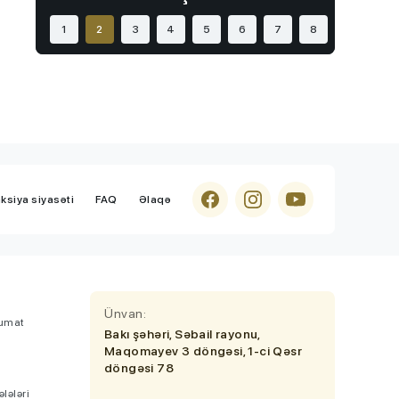
təhsillə bağlı sənəd İMZALANDI
1
2
3
4
5
6
7
8
İmtahanlar və qəbul məsələləri
7 Avqust 2026, 13:36
Bu ixtisasları seçənlər daha çox qazanır
- Maaşlar 10 min manata çatır
AzEdu Təhsil Platforması
7 Avqust 2026, 13:12
Media və Yayım Şurası yaradıldı -
Strukturu TƏSDİQLƏNDİ
ksiya siyasəti
FAQ
Əlaqə
Ünvan:
lumat
Bakı şəhəri, Səbail rayonu,
Maqomayev 3 döngəsi, 1-ci Qəsr
ə
döngəsi 78
lələri