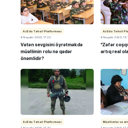
AzEdu Təhsil Platforması
AzEdu Təhsil Pl
8 Noyabr 2025, 17:22
8 Noyabr 2025, 15:
Vətən sevgisini öyrətməkdə
“Zəfər coşq
müəllimin rolu nə qədər
artıq real ol
önəmlidir?
AzEdu Təhsil Platforması
Müəllimlər və e
7 Noyabr 2025, 17:31
7 Noyabr 2025, 17: