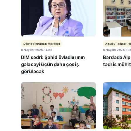
Dövlət İmtahan Mərkəzi
AzEdu Təhsil Pl
6 Noyabr 2025, 14:56
6 Noyabr 2025, 13:
DİM sədri: Şəhid övladlarının
Bərdədə Alp
gələcəyi üçün daha çox iş
tədris mühi
görüləcək