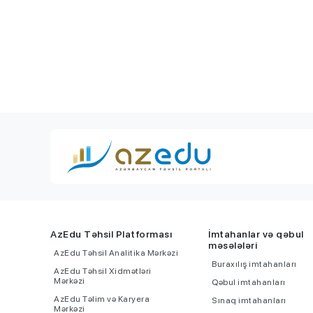
AzEdu Təhsil Platforması
İmtahanlar və qəbul
məsələləri
AzEdu Təhsil Analitika Mərkəzi
Buraxılış imtahanları
AzEdu Təhsil Xidmətləri
Mərkəzi
Qəbul imtahanları
AzEdu Təlim və Karyera
Sınaq imtahanları
Mərkəzi