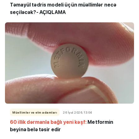
Təmayül tədris modeli üçün müəllimlər necə
seçiləcək?- AÇIQLAMA
Müəllimlər və elm adamları
26 İyul 2026, 13:04
60 illik dərmanla bağlı yeni kəşf:
Metformin
beyinə belə təsir edir