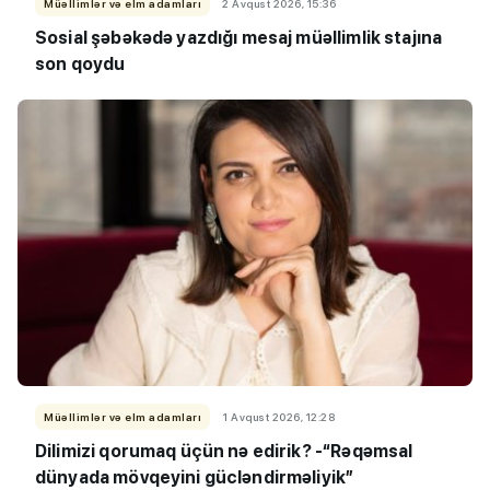
Müəllimlər və elm adamları
2 Avqust 2026, 15:36
Sosial şəbəkədə yazdığı mesaj müəllimlik stajına
son qoydu
Müəllimlər və elm adamları
1 Avqust 2026, 12:28
Dilimizi qorumaq üçün nə edirik? -“Rəqəmsal
dünyada mövqeyini gücləndirməliyik”