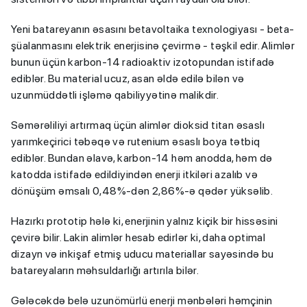
Yeni batareyanın əsasını betavoltaika texnologiyası - beta-
şüalanmasını elektrik enerjisinə çevirmə - təşkil edir. Alimlər
bunun üçün karbon-14 radioaktiv izotopundan istifadə
ediblər. Bu material ucuz, asan əldə edilə bilən və
uzunmüddətli işləmə qabiliyyətinə malikdir.
Səmərəliliyi artırmaq üçün alimlər dioksid titan əsaslı
yarımkeçirici təbəqə və rutenium əsaslı boya tətbiq
ediblər. Bundan əlavə, karbon-14 həm anodda, həm də
katodda istifadə edildiyindən enerji itkiləri azalıb və
dönüşüm əmsalı 0,48%-dən 2,86%-ə qədər yüksəlib.
Hazırkı prototip hələ ki, enerjinin yalnız kiçik bir hissəsini
çevirə bilir. Lakin alimlər hesab edirlər ki, daha optimal
dizayn və inkişaf etmiş uducu materiallar sayəsində bu
batareyaların məhsuldarlığı artırıla bilər.
Gələcəkdə belə uzunömürlü enerji mənbələri həmçinin