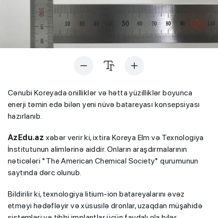
Cənubi Koreyada onilliklər və hətta yüzilliklər boyunca
enerji təmin edə bilən yeni nüvə batareyası konsepsiyası
hazırlanıb.
AzEdu.az
xəbər verir ki, ixtira Koreya Elm və Texnologiya
İnstitutunun alimlərinə aiddir. Onların araşdırmalarının
nəticələri "The American Chemical Society" qurumunun
saytında dərc olunub.
Bildirilir ki, texnologiya litium-ion batareyalarını əvəz
etməyi hədəfləyir və xüsusilə dronlar, uzaqdan müşahidə
sistemləri və tibbi implantlar üçün faydalı ola bilər.