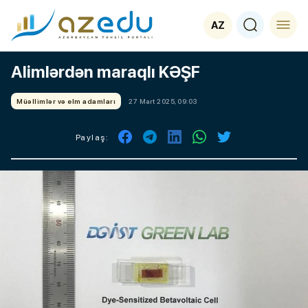
AZ
Alimlərdən maraqlı KƏŞF
Müəllimlər və elm adamları
27 Mart 2025, 09:03
Paylaş: