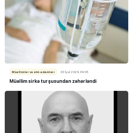
Müəllimlər və elm adamları
30 İyul 2026, 09:05
Müəllim sirkə turşusundan zəhərləndi