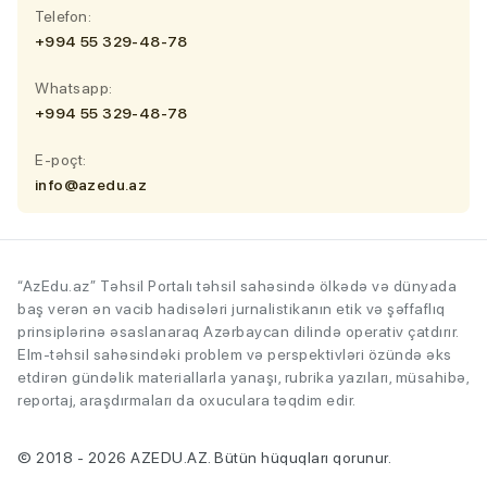
Telefon:
+994 55 329-48-78
Whatsapp:
+994 55 329-48-78
E-poçt:
info@azedu.az
“AzEdu.az” Təhsil Portalı təhsil sahəsində ölkədə və dünyada
baş verən ən vacib hadisələri jurnalistikanın etik və şəffaflıq
prinsiplərinə əsaslanaraq Azərbaycan dilində operativ çatdırır.
Elm-təhsil sahəsindəki problem və perspektivləri özündə əks
etdirən gündəlik materiallarla yanaşı, rubrika yazıları, müsahibə,
reportaj, araşdırmaları da oxuculara təqdim edir.
© 2018 - 2026 AZEDU.AZ. Bütün hüquqları qorunur.