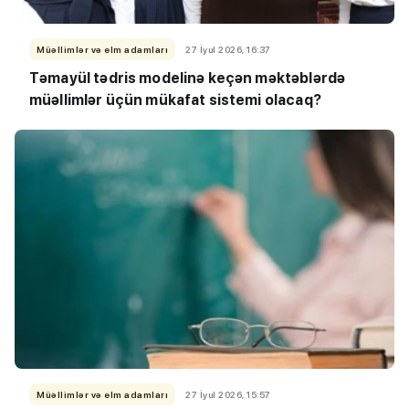
Müəllimlər və elm adamları
27 İyul 2026, 16:37
Təmayül tədris modelinə keçən məktəblərdə
müəllimlər üçün mükafat sistemi olacaq?
Müəllimlər və elm adamları
27 İyul 2026, 15:57