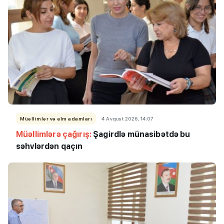
Müəllimlər və elm adamları
4 Avqust 2026, 14:07
Müəllimlərə çağırış:
Şagirdlə münasibətdə bu
səhvlərdən qaçın