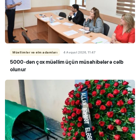
Müəllimlər və elm adamları
4 Avqust 2026, 11:47
5000-dən çox müəllim üçün müsahibələrə cəlb
olunur