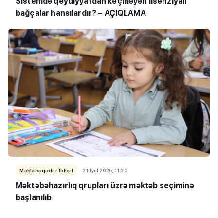
Sistemdə qeydiyyatdan keçməyən lisenziyalı
bağçalar hansılardır? – AÇIQLAMA
Məktəbəqədər təhsil
21 İyul 2026, 11:20
Məktəbəhazırlıq qrupları üzrə məktəb seçiminə
başlanılıb