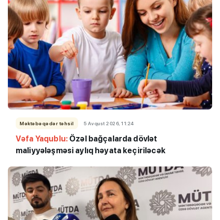
Məktəbəqədər təhsil
5 Avqust 2026, 11:24
Vəfa Yaqublu:
Özəl bağçalarda dövlət
maliyyələşməsi aylıq həyata keçiriləcək