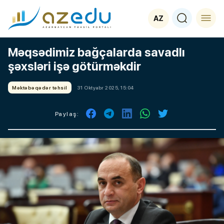
AZ
Məqsədimiz bağçalarda savadlı
şəxsləri işə götürməkdir
Məktəbəqədər təhsil
31 Oktyabr 2025, 15:04
Paylaş: