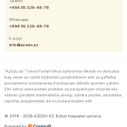
Telefon:
+994 55 329-48-78
Whatsapp:
+994 55 329-48-78
E-poçt:
info@azedu.az
“AzEdu.az” Təhsil Portalı təhsil sahəsində ölkədə və dünyada
baş verən ən vacib hadisələri jurnalistikanın etik və şəffaflıq
prinsiplərinə əsaslanaraq Azərbaycan dilində operativ çatdırır.
Elm-təhsil sahəsindəki problem və perspektivləri özündə əks
etdirən gündəlik materiallarla yanaşı, rubrika yazıları, müsahibə,
reportaj, araşdırmaları da oxuculara təqdim edir.
© 2018 - 2026 AZEDU.AZ. Bütün hüquqları qorunur.
Powered by