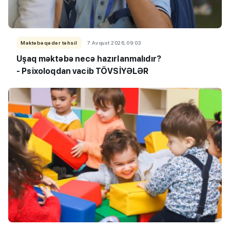
Məktəbəqədər təhsil
7 Avqust 2026, 09:03
Uşaq məktəbə necə hazırlanmalıdır?
- Psixoloqdan vacib TÖVSİYƏLƏR