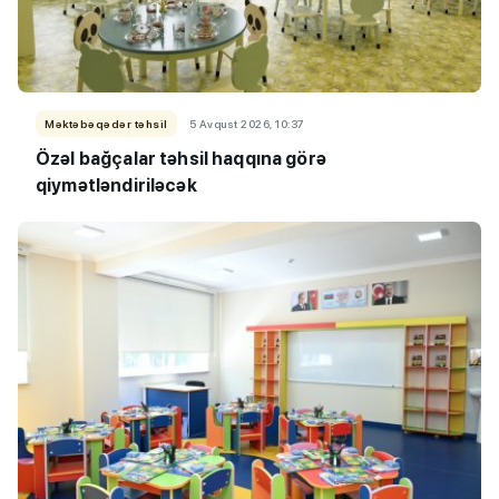
Məktəbəqədər təhsil
5 Avqust 2026, 10:37
Özəl bağçalar təhsil haqqına görə
qiymətləndiriləcək