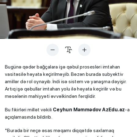
Bugünə qədər bağçalara işə qəbul prosesləri imtahan
vasitəsilə həyata keçirilməyib. Bəzən burada subyektiv
amillər də rol oynayıb. İndi isə sistem və yanaşma dəyişir.
Artıq işə qəbullar imtahan yolu ilə həyata keçirilir və bu
məsələnin mahiyyəti əvvəlkindən fərqlidir.
Bu fikirləri millət vəkili
Ceyhun Məmmədov AzEdu.az
-a
açıqlamasında bildirib.
"Burada bir neçə əsas məqamı diqqətdə saxlamaq