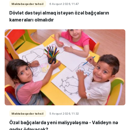
Məktəbəqədər təhsil
6 Avqust 2026, 11:47
Dövlət dəstəyi almaq istəyən özəl bağçaların
kameraları olmalıdır
Məktəbəqədər təhsil
5 Avqust 2026, 11:32
Özəl bağçalarda yeni maliyyələşmə - Valideyn nə
qədər ödəyəcək?