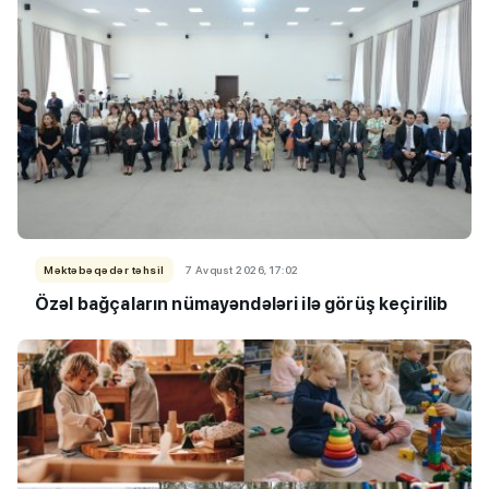
Məktəbəqədər təhsil
7 Avqust 2026, 17:02
Özəl bağçaların nümayəndələri ilə görüş keçirilib