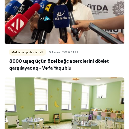
Məktəbəqədər təhsil
5 Avqust 2026, 11:22
8000 uşaq üçün özəl bağça xərclərini dövlət
qarşılayacaq -
Vəfa Yaqublu