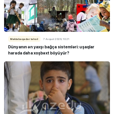
Məktəbəqədər təhsil
7 Avqust 2026, 10:21
Dünyanın ən yaxşı bağça sistemləri: uşaqlar
harada daha xoşbəxt böyüyür?