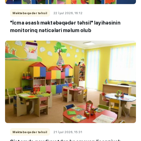
Məktəbəqədər təhsil
22 İyul 2026, 16:12
"İcma əsaslı məktəbəqədər təhsil" layihəsinin
monitorinq nəticələri məlum olub
Məktəbəqədər təhsil
21 İyul 2026, 15:31