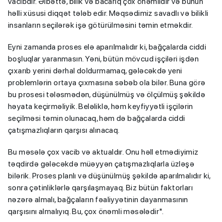
vacibdir. Əlbəttə, bilik və bacarıq çox önəmlidir və bunun
həlli xüsusi diqqət tələb edir. Məqsədimiz savadlı və bilikli
insanların seçilərək işə götürülməsini təmin etməkdir.
Eyni zamanda proses elə aparılmalıdır ki, bağçalarda ciddi
boşluqlar yaranmasın. Yəni, bütün mövcud işçiləri işdən
çıxarıb yerini dərhal doldurmamaq, gələcəkdə yeni
problemlərin ortaya çıxmasına səbəb ola bilər. Buna görə
bu prosesi tələsmədən, düşünülmüş və ölçülmüş şəkildə
həyata keçirməliyik. Beləliklə, həm keyfiyyətli işçilərin
seçilməsi təmin olunacaq, həm də bağçalarda ciddi
çatışmazlıqların qarşısı alınacaq.
Bu məsələ çox vacib və aktualdır. Onu həll etmədiyimiz
təqdirdə gələcəkdə müəyyən çatışmazlıqlarla üzləşə
bilərik. Proses planlı və düşünülmüş şəkildə aparılmalıdır ki,
sonra çətinliklərlə qarşılaşmayaq. Biz bütün faktorları
nəzərə almalı, bağçaların fəaliyyətinin dayanmasının
qarşısını almalıyıq. Bu, çox önəmli məsələdir".