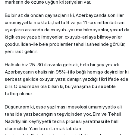
markerin də özünə uyğun kriteriyaları var.
Bu bir az da ondan qaynaqlanır ki, Azərbaycanda son illər
ümumiyyətlə məktəbi, hətta 9 və ya 11-ci sinifləri bitirən
uşaqların arasında da oxuyub-yazma bilməyənlər, yaxud da
kiçik esse yaza bilməyənlər, oxuyub-anlaya bilməyənlər
çoxdur. İldən-ilə belə problemlər təhsil sahəsində görülür,
yəni rast gəlinir.
Halbuki biz 25-30 il əvvələ getsək, belə bir şey yox idi.
Azərbaycanın əhalisinin 95%-i ilə bağlı həmişə deyirdilər ki,
sərbəst şəkildə oxuyur, yazır, danışır, yazdığı fikri ifadə edə
bilir. O baxımdan ola bilsin ki, bu yanaşma bu səbəblə
tətbiq olunur.
Düşünürəm ki, esse yazılması məsələsi ümumiyyətlə ali
təhsildə yazı bacarığının təşviqindən yox, Elm və Təhsil
Nazirliyinin keyfiyyətli tədris prosesi yaratması ilə həll
olunmalıdır. Yəni bu orta məktəbdən