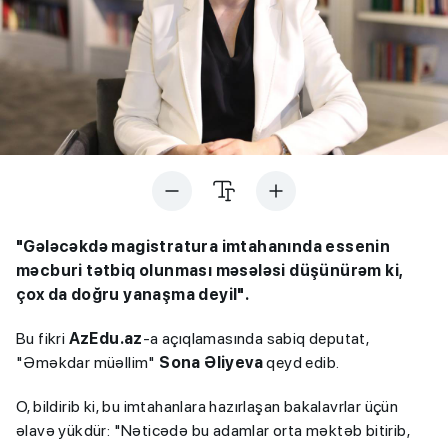
"Gələcəkdə magistratura imtahanında essenin
məcburi tətbiq olunması məsələsi düşünürəm ki,
çox da doğru yanaşma deyil".
Bu fikri
AzEdu.az
-a açıqlamasında sabiq deputat,
"Əməkdar müəllim"
Sona Əliyeva
qeyd edib.
O, bildirib ki, bu imtahanlara hazırlaşan bakalavrlar üçün
əlavə yükdür: "Nəticədə bu adamlar orta məktəb bitirib,