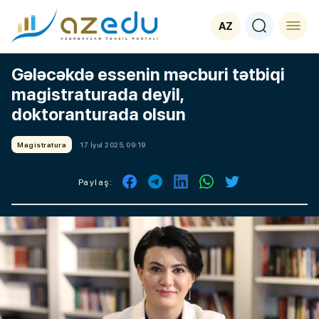
AZ
Gələcəkdə essenin məcburi tətbiqi
magistraturada deyil,
doktoranturada olsun
Magistratura
17 İyul 2025, 09:19
Paylaş: