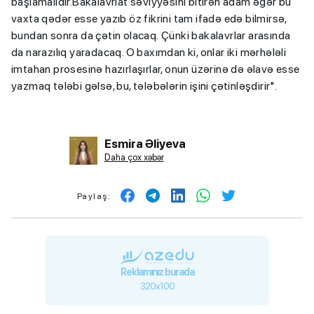
başlamalıdır.Bakalavriat səviyyəsini bitirən adam əgər bu
vaxta qədər esse yazıb öz fikrini tam ifadə edə bilmirsə,
bundan sonra da çətin olacaq. Çünki bakalavrlar arasında
da narazılıq yaradacaq. O baxımdan ki, onlar iki mərhələli
imtahan prosesinə hazırlaşırlar, onun üzərinə də əlavə esse
yazmaq tələbi gəlsə, bu, tələbələrin işini çətinləşdirir".
Esmira Əliyeva
Daha çox xəbər
Paylaş:
Reklamınız burada
320x100