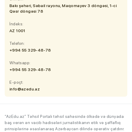
Bakı şəhəri, Səbail rayonu, Maqomayev 3 döngəsi, 1-ci
Qəsr döngəsi 78
İndeks:
AZ 1001
Telefon:
+994 55 329-48-78
Whatsapp:
+994 55 329-48-78
E-poçt:
info@azedu.az
“AzEdu.az” Təhsil Portalı təhsil sahəsində ölkədə və dünyada
baş verən ən vacib hadisələri jurnalistikanın etik və şəffaflıq
prinsiplərinə əsaslanaraq Azərbaycan dilində operativ çatdırır.