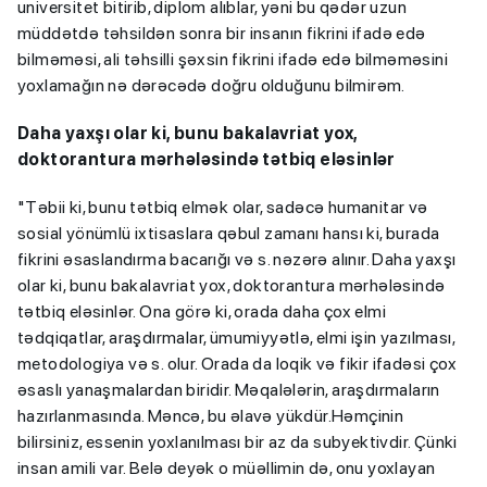
universitet bitirib, diplom alıblar, yəni bu qədər uzun
müddətdə təhsildən sonra bir insanın fikrini ifadə edə
bilməməsi, ali təhsilli şəxsin fikrini ifadə edə bilməməsini
yoxlamağın nə dərəcədə doğru olduğunu bilmirəm.
Daha yaxşı olar ki, bunu bakalavriat yox,
doktorantura mərhələsində tətbiq eləsinlər
"Təbii ki, bunu tətbiq elmək olar, sadəcə humanitar və
sosial yönümlü ixtisaslara qəbul zamanı hansı ki, burada
fikrini əsaslandırma bacarığı və s. nəzərə alınır. Daha yaxşı
olar ki, bunu bakalavriat yox, doktorantura mərhələsində
tətbiq eləsinlər. Ona görə ki, orada daha çox elmi
tədqiqatlar, araşdırmalar, ümumiyyətlə, elmi işin yazılması,
metodologiya və s. olur. Orada da loqik və fikir ifadəsi çox
əsaslı yanaşmalardan biridir. Məqalələrin, araşdırmaların
hazırlanmasında. Məncə, bu əlavə yükdür.Həmçinin
bilirsiniz, essenin yoxlanılması bir az da subyektivdir. Çünki
insan amili var. Belə deyək o müəllimin də, onu yoxlayan