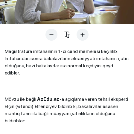
Magistratura imtahanının 1-ci cəhd mərhələsi keçirilib.
İmtahandan sonra bakalavrların əksəriyyəti imtahanın çətin
olduğunu, bəzi bakalavrlar isə normal keçdiyini qeyd
ediblər.
Mövzu ilə bağlı
AzEdu.az
-a açıqlama verən təhsil eksperti
Elçin (Əfəndi) Əfəndiyev bildirib ki, bakalavrlar əsasən
məntiq fənni ilə bağlı müəyyən çətinliklərin olduğunu
bildiriblər: