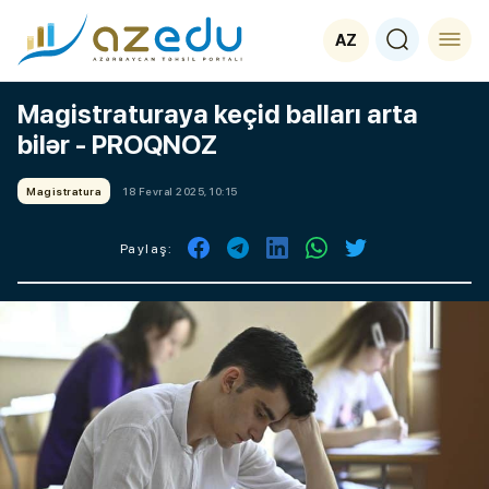
AZ
Magistraturaya keçid balları arta
bilər - PROQNOZ
Magistratura
18 Fevral 2025, 10:15
Paylaş: