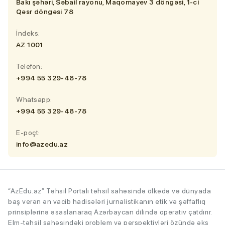
Bakı şəhəri, Səbail rayonu, Maqomayev 3 döngəsi, 1-ci
Qəsr döngəsi 78
İndeks:
AZ 1001
Telefon:
+994 55 329-48-78
Whatsapp:
+994 55 329-48-78
E-poçt:
info@azedu.az
“AzEdu.az” Təhsil Portalı təhsil sahəsində ölkədə və dünyada
baş verən ən vacib hadisələri jurnalistikanın etik və şəffaflıq
prinsiplərinə əsaslanaraq Azərbaycan dilində operativ çatdırır.
Elm-təhsil sahəsindəki problem və perspektivləri özündə əks