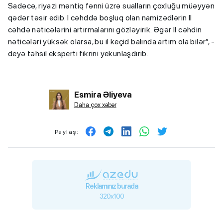
Sadəcə, riyazi məntiq fənni üzrə sualların çoxluğu müəyyən
qədər təsir edib. I cəhddə boşluq olan namizədlərin II
cəhdə nəticələrini artırmalarını gözləyirik. Əgər II cəhdin
nəticələri yüksək olarsa, bu il keçid balında artım ola bilər”, -
deyə təhsil eksperti fikrini yekunlaşdırıb.
Esmira Əliyeva
Daha çox xəbər
Paylaş:
Reklamınız burada
320x100