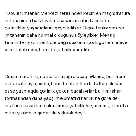
“Dövlət İmtahan Mərkəzi tərəfindən keçirilən magistratura
imtahanında bakalavrlar əsasən məntiq fənnində
çətinliklər yaşadıqlarını qeyd ediblər. Digər fənlərdən isə
imtahanın daha normal olduğunu söyləyiblər. Məntiq
fənnində riyazi məntiqlə bağlı sualların çoxluğu həm əlavə
vaxt tələb edib, həm də çətinlik yaradıb.
Düşünmürəm ki, nəticələr aşağı olacaq. Əksinə, bu il həm
müraciət sayı çoxdur, həm də ötən illərdə tətbiq olunan
esse yazmaqda çətinlik çəkən bakalavrlar bu il imtahan
formatından daha yaxşı məlumatlıdırlar. Buna görə də
sualların cavablandırılmasında çətinlik yaşanması, ötən illə
müqayisədə, o qədər də yüksək deyil.