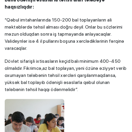
haqsızlıqdır:
“Qəbul imtahanlarında 150-200 bal toplayanların ali
məktəblərdə təhsil alması doğru deyil. Onlar bu sözlərimi
məzun olduqdan sonra iş tapmayanda anlayacaqlar.
Valideynlər isə 4 il pullarını boşuna xərclədiklərinin fərqinə
varacaqlar.
Dövlət sifarişli ixtisasların keçid balı minimum 400-450
olmalıdır. Fikrimcə,az bal toplayan, yəni özünə əziyyət verib
oxumayan tələbənin təhsil xərcləri qarşılanmaqdansa,
yüksək bal toplayıb ödənişli əsaslarla qəbul olunan
tələbənin təhsil haqqı ödənməlidir”.