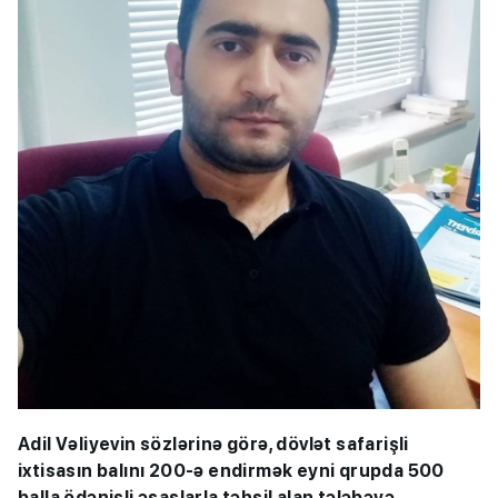
Adil Vəliyevin sözlərinə görə, dövlət safarişli
ixtisasın balını 200-ə endirmək eyni qrupda 500
balla ödənişli əsaslarla təhsil alan tələbəyə