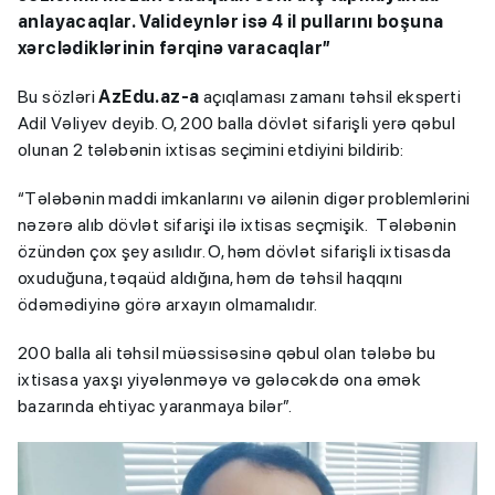
anlayacaqlar. Valideynlər isə 4 il pullarını boşuna
xərclədiklərinin fərqinə varacaqlar”
Bu sözləri
AzEdu.az-a
açıqlaması zamanı təhsil eksperti
Adil Vəliyev deyib. O, 200 balla dövlət sifarişli yerə qəbul
olunan 2 tələbənin ixtisas seçimini etdiyini bildirib:
“Tələbənin maddi imkanlarını və ailənin digər problemlərini
nəzərə alıb dövlət sifarişi ilə ixtisas seçmişik. Tələbənin
özündən çox şey asılıdır. O, həm dövlət sifarişli ixtisasda
oxuduğuna, təqaüd aldığına, həm də təhsil haqqını
ödəmədiyinə görə arxayın olmamalıdır.
200 balla ali təhsil müəssisəsinə qəbul olan tələbə bu
ixtisasa yaxşı yiyələnməyə və gələcəkdə ona əmək
bazarında ehtiyac yaranmaya bilər”.