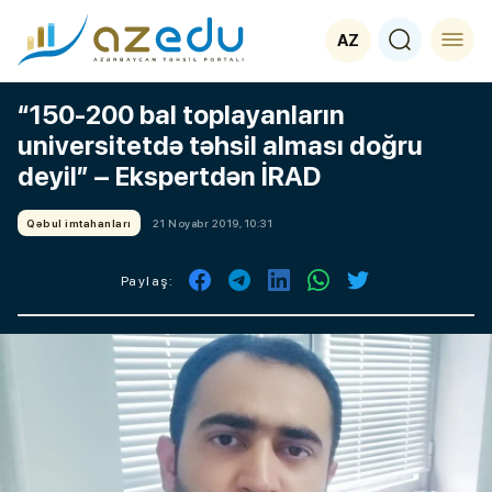
AZ
“150-200 bal toplayanların
universitetdə təhsil alması doğru
deyil” – Ekspertdən İRAD
Qəbul imtahanları
21 Noyabr 2019, 10:31
Paylaş: