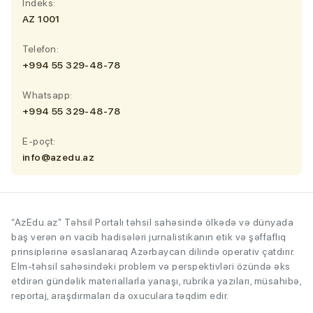
İndeks:
AZ 1001
Telefon:
+994 55 329-48-78
Whatsapp:
+994 55 329-48-78
E-poçt:
info@azedu.az
“AzEdu.az” Təhsil Portalı təhsil sahəsində ölkədə və dünyada
baş verən ən vacib hadisələri jurnalistikanın etik və şəffaflıq
prinsiplərinə əsaslanaraq Azərbaycan dilində operativ çatdırır.
Elm-təhsil sahəsindəki problem və perspektivləri özündə əks
etdirən gündəlik materiallarla yanaşı, rubrika yazıları, müsahibə,
reportaj, araşdırmaları da oxuculara təqdim edir.