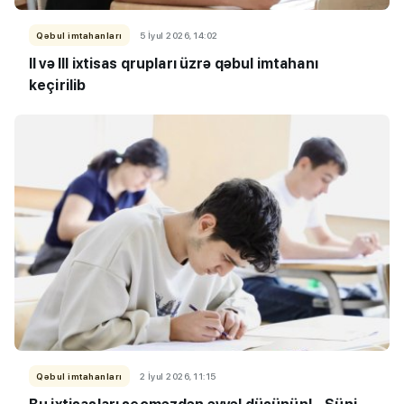
Qəbul imtahanları
5 İyul 2026, 14:02
II və III ixtisas qrupları üzrə qəbul imtahanı
keçirilib
Qəbul imtahanları
2 İyul 2026, 11:15