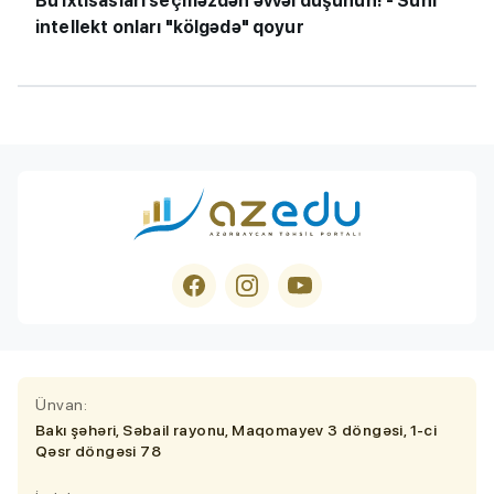
Bu ixtisasları seçməzdən əvvəl düşünün! - Süni
intellekt onları "kölgədə" qoyur
Ünvan:
Bakı şəhəri, Səbail rayonu, Maqomayev 3 döngəsi, 1-ci
Qəsr döngəsi 78