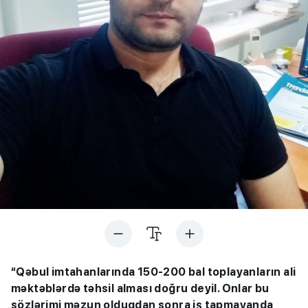
“Qəbul imtahanlarında 150-200 bal toplayanların ali
məktəblərdə təhsil alması doğru deyil. Onlar bu
sözlərimi məzun olduqdan sonra iş tapmayanda