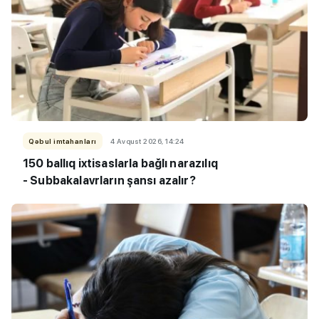
Qəbul imtahanları
4 Avqust 2026, 14:24
150 ballıq ixtisaslarla bağlı narazılıq
- Subbakalavrların şansı azalır?