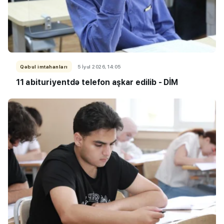
Qəbul imtahanları
5 İyul 2026, 14:05
11 abituriyentdə telefon aşkar edilib - DİM