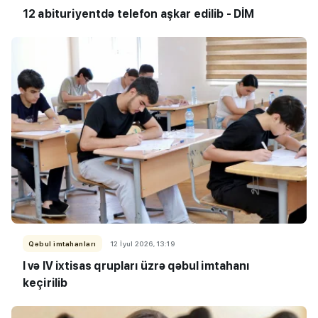
12 abituriyentdə telefon aşkar edilib - DİM
Qəbul imtahanları
12 İyul 2026, 13:19
I və IV ixtisas qrupları üzrə qəbul imtahanı
keçirilib