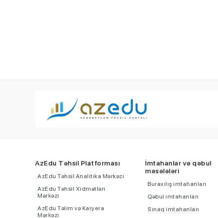
AzEdu Təhsil Platforması
İmtahanlar və qəbul
məsələləri
AzEdu Təhsil Analitika Mərkəzi
Buraxılış imtahanları
AzEdu Təhsil Xidmətləri
Mərkəzi
Qəbul imtahanları
AzEdu Təlim və Karyera
Sınaq imtahanları
Mərkəzi