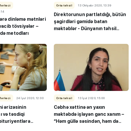
Mərkəzi
Orta təhsil
13 Oktyabr 2020, 13:39
:14
Direktorunun partlatdığı, bütün
ərə dinləmə mətnləri
şagirdləri gəmidə batan
 vacib tövsiyələr –
məktəblər - Dünyanın təhsil
adə metodları
faciələri
Mərkəzi
24 İyul 2020, 12:00
Orta təhsil
13 İyul 2020, 15:00
mi ərizəsinin
Cəbhə xəttinə ən yaxın
 və təsdiqi
məktəbdə işləyən gənc xanım –
ituriyentlərə
“Həm güllə səsindən, həm də
düşməndən niyə qorxmalıyam