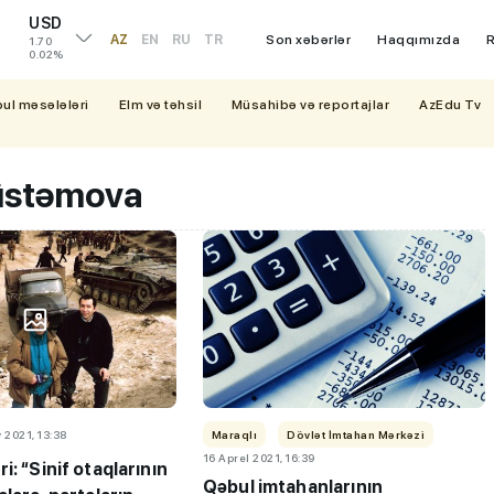
USD
AZ
EN
RU
TR
Son xəbərlər
Haqqımızda
R
1.70
0.02%
bul məsələləri
Elm və təhsil
Müsahibə və reportajlar
AzEdu Tv
üstəmova
 2021, 13:38
Maraqlı
Dövlət İmtahan Mərkəzi
16 Aprel 2021, 16:39
i: “Sinif otaqlarının
Qəbul imtahanlarının