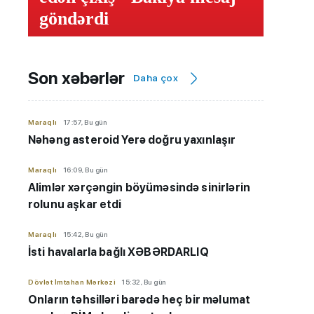
göndərdi
Son xəbərlər
Daha çox
Maraqlı
17:57, Bu gün
Nəhəng asteroid Yerə doğru yaxınlaşır
Maraqlı
16:09, Bu gün
Alimlər xərçəngin böyüməsində sinirlərin
rolunu aşkar etdi
Maraqlı
15:42, Bu gün
İsti havalarla bağlı XƏBƏRDARLIQ
Dövlət İmtahan Mərkəzi
15:32, Bu gün
Onların təhsilləri barədə heç bir məlumat