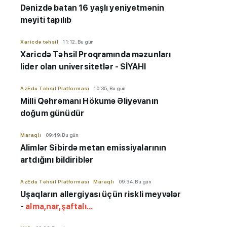
Dənizdə batan 16 yaşlı yeniyetmənin
meyiti tapılıb
Xaricdə təhsil
11:12, Bu gün
Xaricdə Təhsil Proqramında məzunları
lider olan universitetlər - SİYAHI
AzEdu Təhsil Platforması
10:35, Bu gün
Milli Qəhrəmanı Hökumə Əliyevanın
doğum günüdür
Maraqlı
09:49, Bu gün
Alimlər Sibirdə metan emissiyalarının
artdığını bildiriblər
AzEdu Təhsil Platforması
Maraqlı
09:34, Bu gün
Uşaqların allergiyası üçün riskli meyvələr
-
alma,nar,şaftalı...