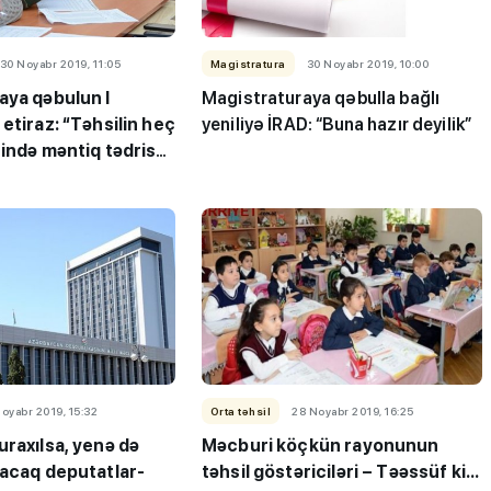
30 Noyabr 2019, 11:05
Magistratura
30 Noyabr 2019, 10:00
aya qəbulun I
Magistraturaya qəbulla bağlı
etiraz: “Təhsilin heç
yeniliyə İRAD: “Buna hazır deyilik”
ində məntiq tədris
oyabr 2019, 15:32
Orta təhsil
28 Noyabr 2019, 16:25
raxılsa, yenə də
Məcburi köçkün rayonunun
ı”- MİQ,
"Həftənin təhsil icmalı": Qəbul
yacaq deputatlar-
təhsil göstəriciləri – Təəssüf ki...
r və qəbul
marafonu başa çatdı,