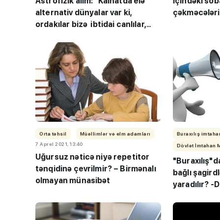
Astrofizik alim: “Kainatda elə
içindəki sob
alternativ dünyalar var ki,
çəkməcələr
ordakılar bizə ibtidai canlılar,
yerləşdirilm
“qarışqa” kimi baxırlar”-
yox idi”
MÜSAHİBƏ
Orta təhsil
Müəllimlər və elm adamları
Buraxılış imtaha
7 Aprel 2021, 13:40
Dövlət İmtahan 
Uğursuz nəticə niyə repetitor
"Buraxılış"d
tənqidinə çevrilmir? – Birmənalı
bağlı şagirdl
olmayan münasibət
yaradılır? 