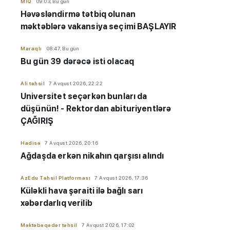
MİQ
09:03, Bu gün
Həvəsləndirmə tətbiq olunan
məktəblərə vakansiya seçimi BAŞLAYIR
Maraqlı
08:47, Bu gün
Bu gün 39 dərəcə isti olacaq
Ali təhsil
7 Avqust 2026, 22:22
Universitet seçərkən bunları da
düşünün! - Rektordan abituriyentlərə
ÇAĞIRIŞ
Hadisə
7 Avqust 2026, 20:16
Ağdaşda erkən nikahın qarşısı alındı
AzEdu Təhsil Platforması
7 Avqust 2026, 17:36
Küləkli hava şəraiti ilə bağlı sarı
xəbərdarlıq verilib
Məktəbəqədər təhsil
7 Avqust 2026, 17:02