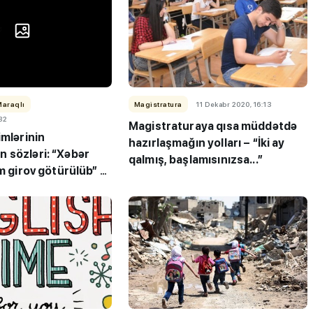
Maraqlı
Magistratura
11 Dekabr 2020, 16:13
:32
Magistraturaya qısa müddətdə
imlərinin
hazırlaşmağın yolları – “İki ay
 sözləri: “Xəbər
qalmış, başlamısınızsa...”
am girov götürülüb” -