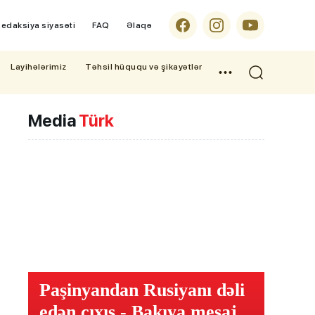
edaksiya siyasəti
FAQ
Əlaqə
Layihələrimiz
Təhsil hüququ və şikayətlər
Media
Türk
Paşinyandan Rusiyanı dəli
edən çıxış - Bakıya mesaj