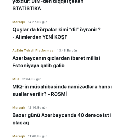
yoxdur: DİM-dən diqqətçəkən
STATİSTİKA
Maraqlı
14:27, Bu gün
Quşlar da körpələr kimi “dil” öyrənir?
- Alimlərdən YENİ KƏŞF
AzEdu Təhsil Platforması
13:48, Bu gün
Azərbaycanın qızlardan ibarət millisi
Estoniyaya qalib gəlib
MİQ
12:34, Bu gün
MİQ-in müsahibəsində namizədlərə hansı
suallar verilir? - RƏSMİ
Maraqlı
12:16, Bu gün
Bazar günü Azərbaycanda 40 dərəcə isti
olacaq
Maraqlı
11:40, Bu gün