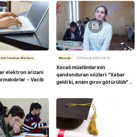
ki?!”
vlət İmtahan Mərkəzi
Maraqlı
26 Fevral 2020, 09:15
9
Xocalı müəllimlərinin
ər elektron ərizəni
qandonduran sözləri: “Xəbər
rmalıdırlar – Vacib
gəldi ki, anam girov götürülüb” -
REPORTAJ