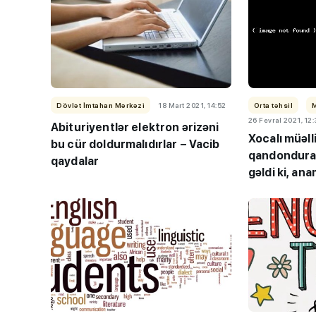
Dövlət İmtahan Mərkəzi
18 Mart 2021, 14:52
Orta təhsil
26 Fevral 2021, 12
Abituriyentlər elektron ərizəni
Xocalı müəll
bu cür doldurmalıdırlar – Vacib
qandonduran
qaydalar
gəldi ki, an
REPORTAJ