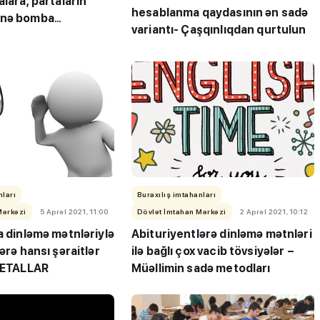
alara, partaların
hesablanma qaydasının ən sadə
inə bomba
variantı- Çaşqınlıqdan qurtulun
işdi, yeməyə çörək
nları
Buraxılış imtahanları
Mərkəzi
5 Aprel 2021, 11:00
Dövlət İmtahan Mərkəzi
2 Aprel 2021, 10:12
a dinləmə mətnləriylə
Abituriyentlərə dinləmə mətnləri
ərə hansı şəraitlər
ilə bağlı çox vacib tövsiyələr –
-DETALLAR
Müəllimin sadə metodları