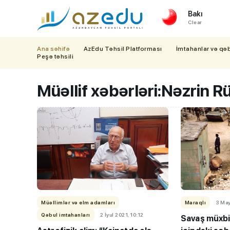
Bakı
Clear
Ana səhifə
AzEdu Təhsil Platforması
İmtahanlar və qə
Peşə təhsili
Müəllif xəbərləri:
Nəzrin R
Müəllimlər və elm adamları
Maraqlı
3 May
Qəbul imtahanları
2 İyul 2021, 10:12
Savaş müxbir