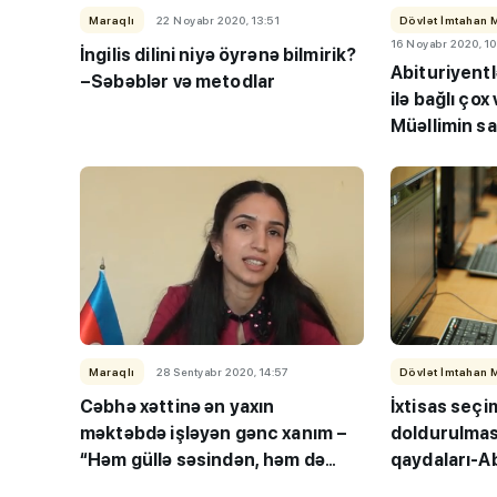
Maraqlı
22 Noyabr 2020, 13:51
Dövlət İmtahan 
16 Noyabr 2020, 10
İngilis dilini niyə öyrənə bilmirik?
Abituriyentl
–Səbəblər və metodlar
ilə bağlı çox
Müəllimin s
Maraqlı
28 Sentyabr 2020, 14:57
Dövlət İmtahan 
Cəbhə xəttinə ən yaxın
İxtisas seçi
məktəbdə işləyən gənc xanım –
doldurulması
“Həm güllə səsindən, həm də
qaydaları-Ab
düşməndən niyə qorxmalıyam
dəstək