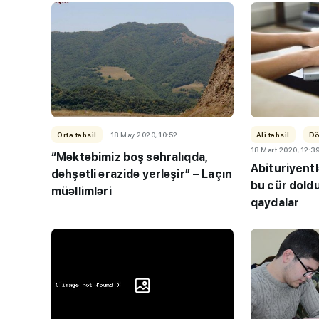
ki?!”
Orta təhsil
18 May 2020, 10:52
Ali təhsil
Dö
18 Mart 2020, 12:3
“Məktəbimiz boş səhralıqda,
Abituriyentl
dəhşətli ərazidə yerləşir” – Laçın
bu cür doldu
müəllimləri
qaydalar