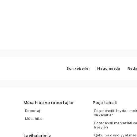
Son xəbərlər
Haqqımızda
Reda
Müsahibə və reportajlar
Peşə təhsili
Reportaj
Peşə təhsili-faydalı mə
və xəbərlər
Müsahibə
Peşə təhsil mərkəzləri v
liseyləri
Layihələrimiz
Qəbul və qeydiyyat məsə