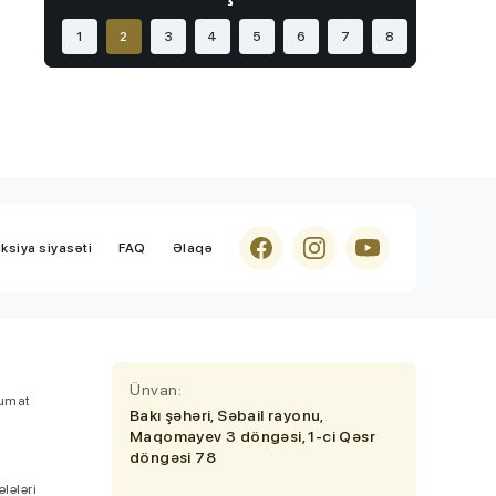
təhsillə bağlı sənəd İMZALANDI
1
2
3
4
5
6
7
8
İmtahanlar və qəbul məsələləri
7 Avqust 2026, 13:36
Bu ixtisasları seçənlər daha çox qazanır
- Maaşlar 10 min manata çatır
AzEdu Təhsil Platforması
7 Avqust 2026, 13:12
Media və Yayım Şurası yaradıldı -
Strukturu TƏSDİQLƏNDİ
ksiya siyasəti
FAQ
Əlaqə
Ünvan:
lumat
Bakı şəhəri, Səbail rayonu,
Maqomayev 3 döngəsi, 1-ci Qəsr
ə
döngəsi 78
lələri