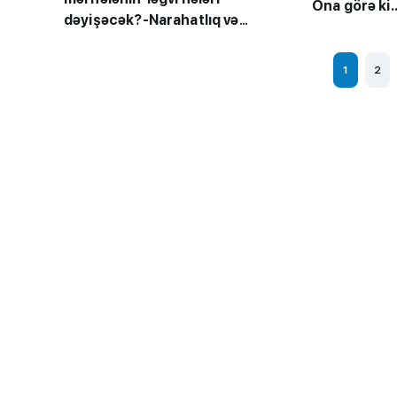
Ona görə ki..
imtahanları...
dəyişəcək?-Narahatlıq və
təkliflər
1
2
BMU-İNHA ikili d
proqramına qəbul
keçirilib