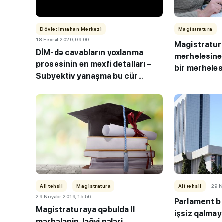
Dövlət İmtahan Mərkəzi
Magistratura
18 Fevral 2020, 09:00
Magistratur
DİM-də cavabların yoxlanma
mərhələsinə 
prosesinin ən məxfi detalları –
bir mərhələs
Subyektiv yanaşma bu cür
olunmur”
aradan qaldırılır – Reportaj
Ali təhsil
Magistratura
Ali təhsil
29 N
29 Noyabr 2019, 15:56
Parlament bu
“Həftənin təhsil icmal
Magistraturaya qəbulda II
işsiz qalma
lisey seçimi, bağçala
mərhələnin ləğvi nələri