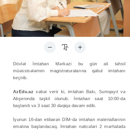
Dövlət İmtahan Mərkəzi bu gün ali təhsil
müəssisələrinin magistraturalarına qəbul imtahanı
keçirib.
AzEdu.az
xəbər verir ki, imtahan Bakı, Sumqayıt və
Abşeronda təşkil olunub.
İmtahan saat 10:00-da
başlanıb və 3 saat 30 dəqiqə davam edib.
İyunun 16-dan etibarən DİM-də imtahan materiallarının
emalına başlanılacaq. İmtahan nəticələri 2 mərhələdə