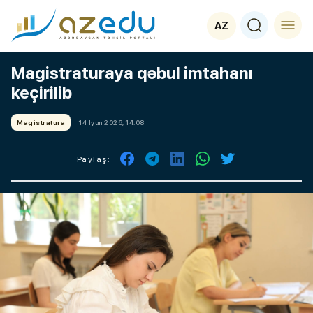
AZ
Magistraturaya qəbul imtahanı
keçirilib
Magistratura
14 İyun 2026, 14:08
Paylaş: