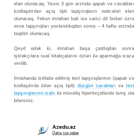
elan olunacaq. Yaxın 3 gün ərzində qapalı və cavabları
kodlaşdırılan açıq tipli tapşırıqların nəticələri elan
olunacaq. Yekun imtahan balı isə xarici dil fənləri üzrə
esse tapşırıqları yoxlanıldıqdan sonra – 4 həftə ərzində
təqdim olunacaq.
Qeyd edək ki, imtahan başa çatdıqdan sonra
iştirakçılara sual kitabçalarını özləri ilə aparmağa icazə
verilib.
İmtahanda istifadə edilmiş test tapşırıqlarının (qapalı və
kodlaşdırıla bilən açıq tipli)
düzgün cavabları
və
test
tapşırıqlarının izahı
ilə müvafiq hiperkeçidlərdə tanış ola
bilərsiniz.
Azedu.az
Daha çox xəbər