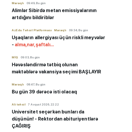
Maraqlı
09:49, Bu gün
Alimlər Sibirdə metan emissiyalarının
artdığını bildiriblər
AzEdu Təhsil Platforması
Maraqlı
09:34, Bu gün
Uşaqların allergiyası üçün riskli meyvələr
-
alma,nar,şaftalı...
MİQ
09:03, Bu gün
Həvəsləndirmə tətbiq olunan
məktəblərə vakansiya seçimi BAŞLAYIR
Maraqlı
08:47, Bu gün
Bu gün 39 dərəcə isti olacaq
Ali təhsil
7 Avqust 2026, 22:22
Universitet seçərkən bunları da
düşünün! - Rektordan abituriyentlərə
ÇAĞIRIŞ