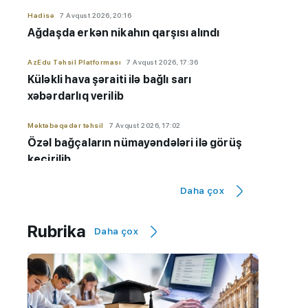
Hadisə
7 Avqust 2026, 20:16
Ağdaşda erkən nikahın qarşısı alındı
AzEdu Təhsil Platforması
7 Avqust 2026, 17:36
Küləkli hava şəraiti ilə bağlı sarı
xəbərdarlıq verilib
Məktəbəqədər təhsil
7 Avqust 2026, 17:02
Özəl bağçaların nümayəndələri ilə görüş
keçirilib
Orta təhsil
7 Avqust 2026, 16:26
Daha çox
Rus bölməsində ən yüksək nəticə
göstərən məktəblər - 9-cu sinif üzrə
Rubrika
Daha çox
SİYAHI
Ali təhsil
7 Avqust 2026, 16:17
BMU-İNHA ikili diplom proqramı üzrə
qəbul planı 100 faiz doldu