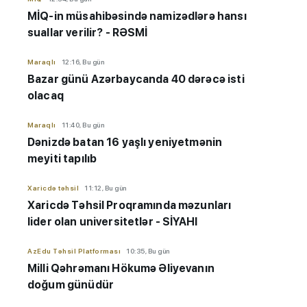
MİQ-in müsahibəsində namizədlərə hansı
suallar verilir? - RƏSMİ
Maraqlı
12:16, Bu gün
Bazar günü Azərbaycanda 40 dərəcə isti
olacaq
Maraqlı
11:40, Bu gün
Dənizdə batan 16 yaşlı yeniyetmənin
meyiti tapılıb
Xaricdə təhsil
11:12, Bu gün
Xaricdə Təhsil Proqramında məzunları
lider olan universitetlər - SİYAHI
AzEdu Təhsil Platforması
10:35, Bu gün
Milli Qəhrəmanı Hökumə Əliyevanın
doğum günüdür