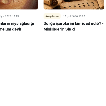
 İyul 2026, 17:25
Araşdırma
13 İyul 2026, 13:26
nların niyə ağladığı
Durğu işarələrini kim icad edib? -
 məlum deyil
Minilliklərin SİRRİ
ı”- MİQ,
"Həftənin təhsil icmalı": Qəbul
r və qəbul
marafonu başa çatdı,
müəllimlərin nəticələri dəyişdi..