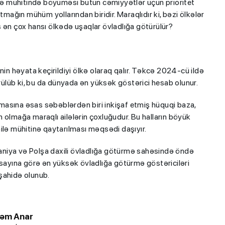
ilə mühitində böyüməsi bütün cəmiyyətlər üçün prioritet
ğın mühüm yollarından biridir. Maraqlıdır ki, bəzi ölkələr
 ən çox hansı ölkədə uşaqlar övladlığa götürülür?
nin həyata keçirildiyi ölkə olaraq qalır. Təkcə 2024-cü ildə
lüb ki, bu da dünyada ən yüksək göstərici hesab olunur.
masına əsas səbəblərdən biri inkişaf etmiş hüquqi baza,
 olmağa maraqlı ailələrin çoxluğudur. Bu halların böyük
ilə mühitinə qaytarılması məqsədi daşıyır.
lmaniya və Polşa daxili övladlığa götürmə sahəsində öndə
 sayına görə ən yüksək övladlığa götürmə göstəriciləri
şahidə olunub.
təm Anar