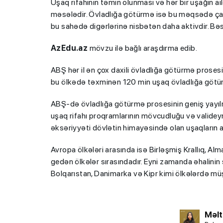
Uşaq rifahının təmin olunması və hər bir uşağın a
məsələdir. Övladlığa götürmə isə bu məqsədə çatma
bu sahədə digərlərinə nisbətən daha aktivdir. Bəs
AzEdu.az
mövzu ilə bağlı araşdırma edib.
ABŞ hər il ən çox daxili övladlığa götürmə prosesi
bu ölkədə təxminən 120 min uşaq övladlığa götürü
ABŞ-də övladlığa götürmə prosesinin geniş yayıl
uşaq rifahı proqramlarının mövcudluğu və valideyn
əksəriyyəti dövlətin himayəsində olan uşaqların a
Avropa ölkələri arasında isə Birləşmiş Krallıq, A
gedən ölkələr sırasındadır. Eyni zamanda əhalinin
Bolqarıstan, Danimarka və Kipr kimi ölkələrdə mü
Məl