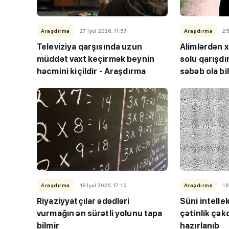
Araşdırma
27 İyul 2026, 11:57
Araşdırma
25
Televiziya qarşısında uzun
Alimlərdən x
müddət vaxt keçirmək beynin
solu qarışdı
həcmini kiçildir - Araşdırma
səbəb ola bi
Araşdırma
18 İyul 2026, 17:10
Araşdırma
18
Riyaziyyatçılar ədədləri
Süni intell
vurmağın ən sürətli yolunu tapa
çətinlik çəkd
bilmir
hazırlanıb