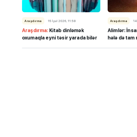
Araşdırma
15 İyul 2026, 11:58
Araşdırma
14
Araşdırma:
Kitab dinləmək
Alimlər: İnsa
oxumaqla eyni təsir yarada bilər
hələ də tam
“Həftənin təhsil icmal
lisey seçimi, bağçala
imtahanları...