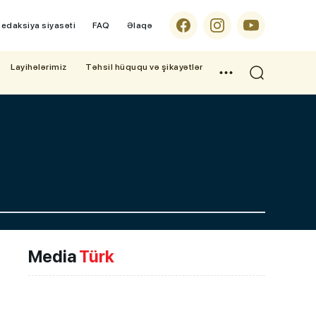
edaksiya siyasəti
FAQ
Əlaqə
Layihələrimiz
Təhsil hüququ və şikayətlər
Media
Türk