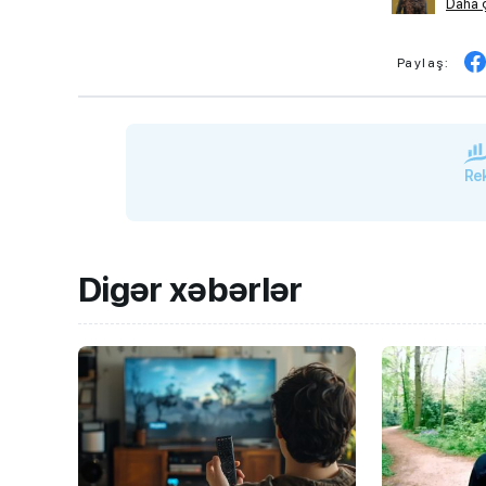
Daha ç
Paylaş:
Rek
Digər xəbərlər