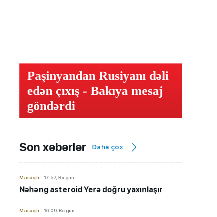
Paşinyandan Rusiyanı dəli
edən çıxış - Bakıya mesaj
göndərdi
Son xəbərlər
Daha çox
Maraqlı
17:57, Bu gün
Nəhəng asteroid Yerə doğru yaxınlaşır
Maraqlı
16:09, Bu gün