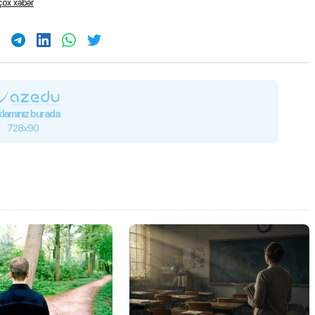
ox xəbər
lamınız burada
728x90