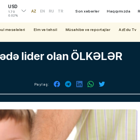
USD
AZ
EN
RU
TR
Son xəbərlər
Haqqımızda
R
1.70
0.02%
bul məsələləri
Elm və təhsil
Müsahibə və reportajlar
AzEdu Tv
ədə lider olan ÖLKƏLƏR
Paylaş: