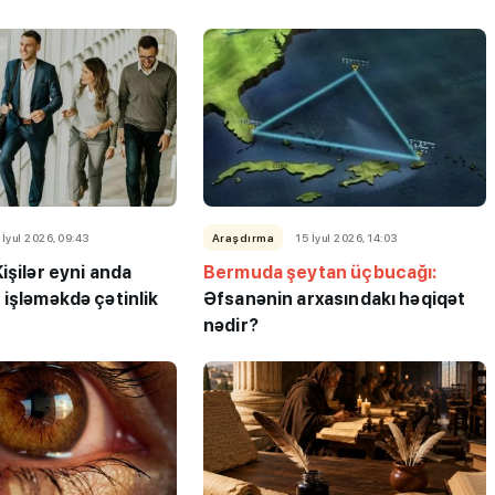
 İyul 2026, 09:43
Araşdırma
15 İyul 2026, 14:03
işilər eyni anda
Bermuda şeytan üçbucağı:
işləməkdə çətinlik
Əfsanənin arxasındakı həqiqət
nədir?