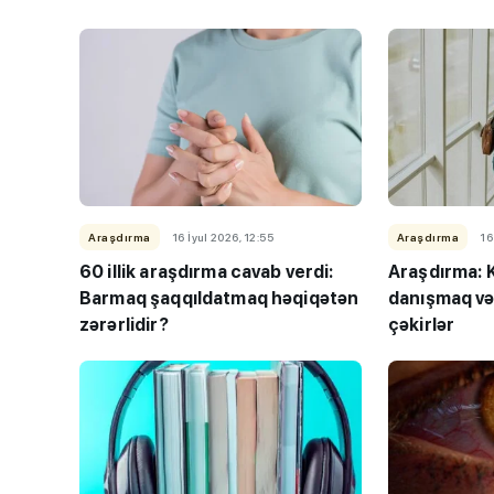
Araşdırma
16 İyul 2026, 12:55
Araşdırma
16
60 illik araşdırma cavab verdi:
Araşdırma: K
Barmaq şaqqıldatmaq həqiqətən
danışmaq və 
zərərlidir?
çəkirlər