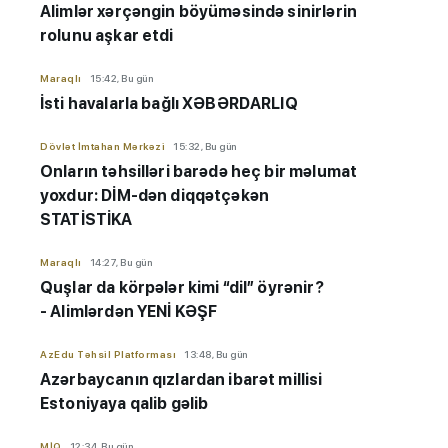
Alimlər xərçəngin böyüməsində sinirlərin
rolunu aşkar etdi
Maraqlı
15:42, Bu gün
İsti havalarla bağlı XƏBƏRDARLIQ
Dövlət İmtahan Mərkəzi
15:32, Bu gün
Onların təhsilləri barədə heç bir məlumat
yoxdur: DİM-dən diqqətçəkən
STATİSTİKA
Maraqlı
14:27, Bu gün
Quşlar da körpələr kimi “dil” öyrənir?
- Alimlərdən YENİ KƏŞF
AzEdu Təhsil Platforması
13:48, Bu gün
Azərbaycanın qızlardan ibarət millisi
Estoniyaya qalib gəlib
MİQ
12:34, Bu gün