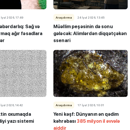
 İyul 2026, 17:49
Araşdırma
24 İyul 2026, 13:45
əbərdarlıq: Sağ və
Müəllim peşəsinin də sonu
rmaq ağır fəsadlara
gələcək: Alimlərdən diqqətçəkən
lər
ssenari
 İyul 2026, 14:42
Araşdırma
17 İyul 2026, 10:01
ektin oxumaqda
Yeni kəşf: Dünyanın ən qədim
iyi yazı sistemi
kəhrəbası
385 milyon il əvvələ
aiddir