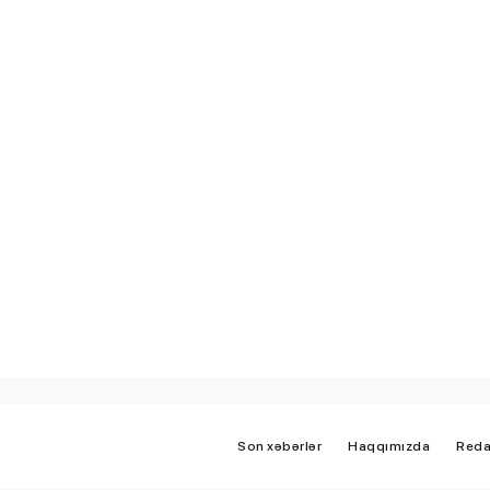
iplom
MİQ balına görə Bakı üzrə
 imtahanları
birinci, respublika üzrə beşi
OLDU
Son xəbərlər
Haqqımızda
Reda