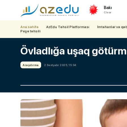
Bakı
Clear
Ana səhifə
AzEdu Təhsil Platforması
İmtahanlar və qə
Peşə təhsili
Övladlığa uşaq götürm
Araşdırma
2 Sentyabr 2025, 15:34