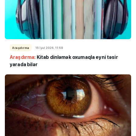
Araşdırma
15 İyul 2026, 11:58
Araşdırma:
Kitab dinləmək oxumaqla eyni təsir
yarada bilər