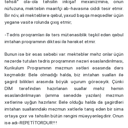
təhsili” ola-ola təhsilin inkişaf mexanizminə, onun
nüfuzuna, məktəbin maarifçi ab-havasına ciddi təsir etmir.
Bir növ, ali məktəblərə qəbul, yaxud başqa məqsədlər üçün
yeganə vasitə rolunda çıxış etmir;
-Tədris proqramları ilə tərs mütənasiblik təşkil edən qəbul
imtahan proqramının diktəsi ilə hərəkət etmir.
Bunun isə bir əsas səbəbi var: məktəblər məhz onlar üçün
nəzərdə tutulan tədris proqramının nəzəri əsaslandırılması,
Kurikulum Proqramının məzmun xətləri əsasında dərs
keçməlidir. Belə olmadığı halda, biz imtahan sualları ilə
şagird bilikləri arasında böyük uçurum görəcəyik. Çünki
DİM tərəfindən hazırlanan suallar məhz həmin
əsaslandırılmayan (amma sənəddə yazılan) məzmun
xətlərinə uyğun hazırlanır. Belə olduğu halda da şagirdləri
imtahan suallarındakı məzmun xətlərlə tanış edən bir sima
ortaya çıxır və təhsilin bütün rəngini müəyyənləşdirir. Onun
isə adı-REPETİTORDUR!!!