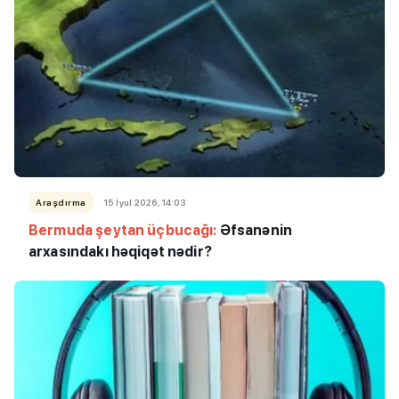
Araşdırma
15 İyul 2026, 14:03
Bermuda şeytan üçbucağı:
Əfsanənin
arxasındakı həqiqət nədir?