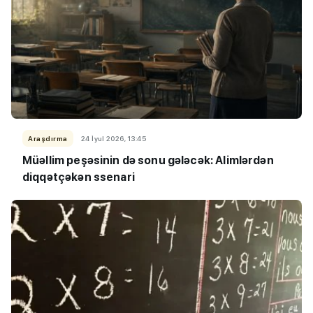
Araşdırma
24 İyul 2026, 13:45
Müəllim peşəsinin də sonu gələcək: Alimlərdən
diqqətçəkən ssenari