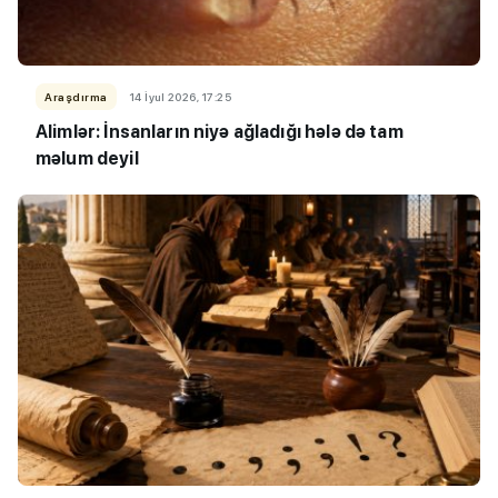
Araşdırma
14 İyul 2026, 17:25
Alimlər: İnsanların niyə ağladığı hələ də tam
məlum deyil