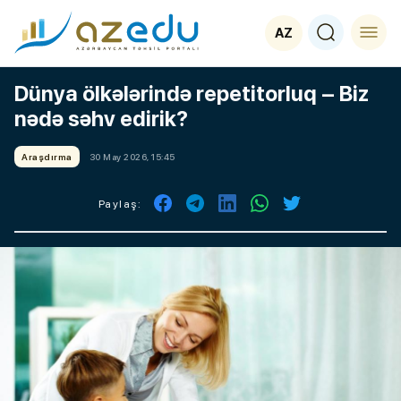
AZ
Dünya ölkələrində repetitorluq – Biz
nədə səhv edirik?
Araşdırma
30 May 2026, 15:45
Paylaş: