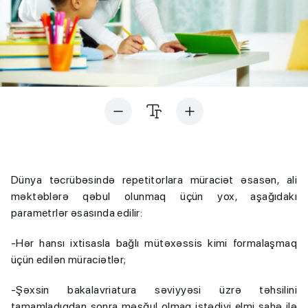
Dünya təcrübəsində repetitorlara müraciət əsasən, ali
məktəblərə qəbul olunmaq üçün yox, aşağıdakı
parametrlər əsasında edilir:
-Hər hansı ixtisasla bağlı mütəxəssis kimi formalaşmaq
üçün edilən müraciətlər;
-Şəxsin bakalavriatura səviyyəsi üzrə təhsilini
tamamladıqdan sonra məşğul olmaq istədiyi elmi sahə ilə