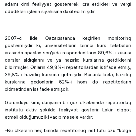
adamı kimi fəaliyyət göstərərək icra etdikləri və vergi
ödədikləri işlərin siyahısına daxil edilmişdir.
2007-ci ildə Qazaxıstanda keçirilən monitorinq
göstərmişdir ki, universitetlərin birinci kurs tələbələri
arasında aparılan sorğuda respondentlərin 89,6%-i xüsusi
dərslər aldıqlarını və ya hazırlıq kurslarına getdiklərini
bildirmişlər. Onların 49,8%-i repetitorlardan istifadə etmiş,
39,8%-i hazırlıq kursuna getmişdir. Bununla belə, hazırlıq
kurslarına gedənlərin 62%-i həm də repetitorların
xidmətindən istifadə etmişdir.
Göründüyü kimi, dünyanın bir çox ölkələrində repetitorluq
institutu aktiv şəkildə fəaliyyət göstərir. Lakin diqqət
etməli olduğumuz iki vacib məsələ vardır:
-Bu ölkələrin heç birində repetitorluq institutu özü “kölgə