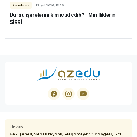
Araşdırma
13 İyul 2026, 13:26
Durğu işarələrini kim icad edib? - Minilliklərin
SİRRİ
Ünvan:
Bakı şəhəri, Səbail rayonu, Maqomayev 3 döngəsi, 1-ci