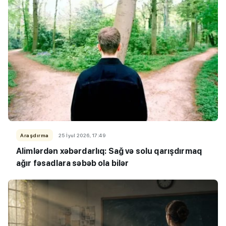
Araşdırma
25 İyul 2026, 17:49
Alimlərdən xəbərdarlıq: Sağ və solu qarışdırmaq
ağır fəsadlara səbəb ola bilər