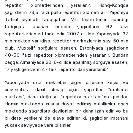
repetitor xidmətlərindən yararlanır. Honq-Konqda
şagirdlərin 73,5 faizi pullu repetitor xidməti alır. Yaponiya
Təhsil siyasəti tədqiqatları Milli İnstitutunun apardığı
tədqiqata əsasən burada şagirdlərin 62 faizi
repetitorlardan istifadə edir. 2007-ci ildə Yaponiyada 37
min məktəb var idisə, repetitor mərkəzlərinin sayı 50 min
olub. Müxtəlif sorğulara əsasən, Estoniyada şagirdlərin
40-50 faizi repetitor xidmətlərindən yararlanır. Bundan
başqa, Almaniyada 2016-ci ildə aparılmış sorğuya əsasən,
17 yaşlı gənclərin 47 faizi repetitordan yararlanıb".
Yaponiyada orta məktəbin digər pilləsinə keçid və
universitetə daxil olmaq üçün şagirdlər "məharət
məktəbi", daha doğrusu, "repetitor məktəbi"nə gedirlər.
Həmin məktəbdə xüsusi dəvət edilmiş müəllimlər əsas
məktəbdə şagirdlərə deyilənləri bir daha izah edir və bu
biliklərə yenilərini də əlavə edirlər ki, şagirdlər imtahanı
yüksək səviyyədə verə bilsinlər.