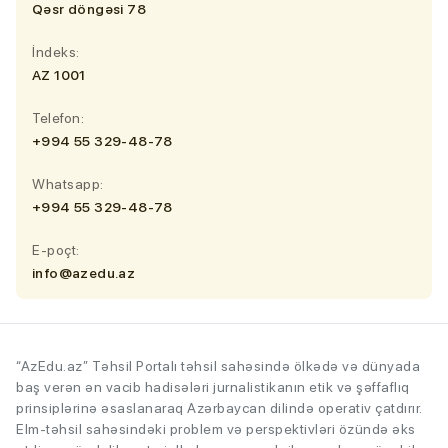
Qəsr döngəsi 78
İndeks:
AZ 1001
Telefon:
+994 55 329-48-78
Whatsapp:
+994 55 329-48-78
E-poçt:
info@azedu.az
“AzEdu.az” Təhsil Portalı təhsil sahəsində ölkədə və dünyada
baş verən ən vacib hadisələri jurnalistikanın etik və şəffaflıq
prinsiplərinə əsaslanaraq Azərbaycan dilində operativ çatdırır.
Elm-təhsil sahəsindəki problem və perspektivləri özündə əks