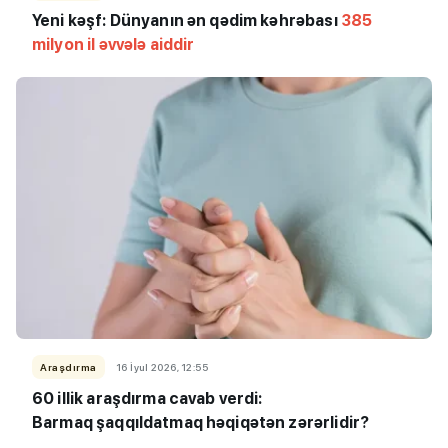
Yeni kəşf: Dünyanın ən qədim kəhrəbası
385
milyon il əvvələ aiddir
Araşdırma
16 İyul 2026, 12:55
60 illik araşdırma cavab verdi:
Barmaq şaqqıldatmaq həqiqətən zərərlidir?