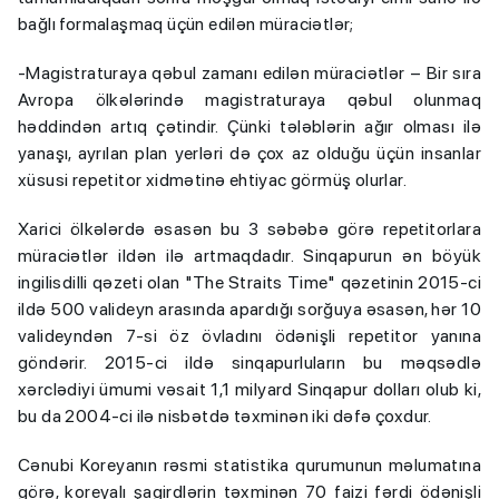
bağlı formalaşmaq üçün edilən müraciətlər;
-Magistraturaya qəbul zamanı edilən müraciətlər – Bir sıra
Avropa ölkələrində magistraturaya qəbul olunmaq
həddindən artıq çətindir. Çünki tələblərin ağır olması ilə
yanaşı, ayrılan plan yerləri də çox az olduğu üçün insanlar
xüsusi repetitor xidmətinə ehtiyac görmüş olurlar.
Xarici ölkələrdə əsasən bu 3 səbəbə görə repetitorlara
müraciətlər ildən ilə artmaqdadır. Sinqapurun ən böyük
ingilisdilli qəzeti olan "The Straits Time" qəzetinin 2015-ci
ildə 500 valideyn arasında apardığı sorğuya əsasən, hər 10
valideyndən 7-si öz övladını ödənişli repetitor yanına
göndərir. 2015-ci ildə sinqapurluların bu məqsədlə
xərclədiyi ümumi vəsait 1,1 milyard Sinqapur dolları olub ki,
bu da 2004-ci ilə nisbətdə təxminən iki dəfə çoxdur.
Cənubi Koreyanın rəsmi statistika qurumunun məlumatına
görə, koreyalı şagirdlərin təxminən 70 faizi fərdi ödənişli