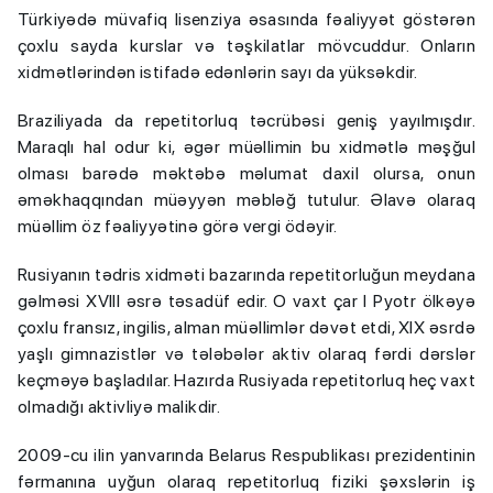
Türkiyədə müvafiq lisenziya əsasında fəaliyyət göstərən
çoxlu sayda kurslar və təşkilatlar mövcuddur. Onların
xidmətlərindən istifadə edənlərin sayı da yüksəkdir.
Braziliyada da repetitorluq təcrübəsi geniş yayılmışdır.
Maraqlı hal odur ki, əgər müəllimin bu xidmətlə məşğul
olması barədə məktəbə məlumat daxil olursa, onun
əməkhaqqından müəyyən məbləğ tutulur. Əlavə olaraq
müəllim öz fəaliyyətinə görə vergi ödəyir.
Rusiyanın tədris xidməti bazarında repetitorluğun meydana
gəlməsi XVIII əsrə təsadüf edir. O vaxt çar I Pyotr ölkəyə
çoxlu fransız, ingilis, alman müəllimlər dəvət etdi, XIX əsrdə
yaşlı gimnazistlər və tələbələr aktiv olaraq fərdi dərslər
keçməyə başladılar. Hazırda Rusiyada repetitorluq heç vaxt
olmadığı aktivliyə malikdir.
2009-cu ilin yanvarında Belarus Respublikası prezidentinin
fərmanına uyğun olaraq repetitorluq fiziki şəxslərin iş