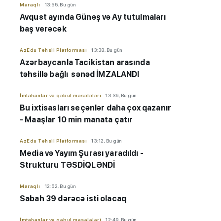
Maraqlı
13:55, Bu gün
Avqust ayında Günəş və Ay tutulmaları
baş verəcək
AzEdu Təhsil Platforması
13:38, Bu gün
Azərbaycanla Tacikistan arasında
təhsillə bağlı sənəd İMZALANDI
İmtahanlar və qəbul məsələləri
13:36, Bu gün
Bu ixtisasları seçənlər daha çox qazanır
- Maaşlar 10 min manata çatır
AzEdu Təhsil Platforması
13:12, Bu gün
Media və Yayım Şurası yaradıldı -
Strukturu TƏSDİQLƏNDİ
Maraqlı
12:52, Bu gün
Sabah 39 dərəcə isti olacaq
İmtahanlar və qəbul məsələləri
12:49, Bu gün