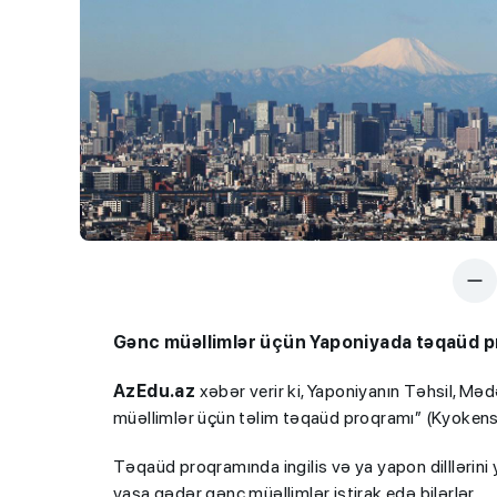
Gənc müəllimlər üçün Yaponiyada təqaüd 
AzEdu.az
xəbər verir ki, Yaponiyanın Təhsil, Mə
müəllimlər üçün təlim təqaüd proqramı” (Kyokense
Təqaüd proqramında ingilis və ya yapon dilllərini 
yaşa qədər gənc müəllimlər iştirak edə bilərlər.