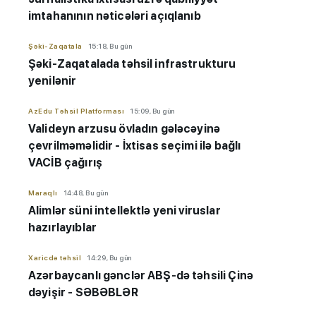
imtahanının nəticələri açıqlanıb
Şəki-Zaqatala
15:18, Bu gün
Şəki-Zaqatalada təhsil infrastrukturu
yenilənir
AzEdu Təhsil Platforması
15:09, Bu gün
Valideyn arzusu övladın gələcəyinə
çevrilməməlidir - İxtisas seçimi ilə bağlı
VACİB çağırış
Maraqlı
14:48, Bu gün
Alimlər süni intellektlə yeni viruslar
hazırlayıblar
Xaricdə təhsil
14:29, Bu gün
Azərbaycanlı gənclər ABŞ-də təhsili Çinə
dəyişir - SƏBƏBLƏR