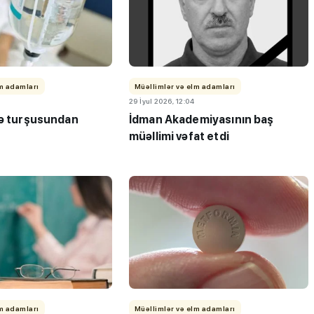
lm adamları
Müəllimlər və elm adamları
29 İyul 2026, 12:04
kə turşusundan
İdman Akademiyasının baş
müəllimi vəfat etdi
lm adamları
Müəllimlər və elm adamları