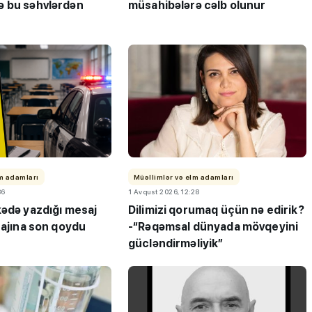
 bu səhvlərdən
müsahibələrə cəlb olunur
lm adamları
Müəllimlər və elm adamları
36
1 Avqust 2026, 12:28
kədə yazdığı mesaj
Dilimizi qorumaq üçün nə edirik?
tajına son qoydu
-“Rəqəmsal dünyada mövqeyini
gücləndirməliyik”