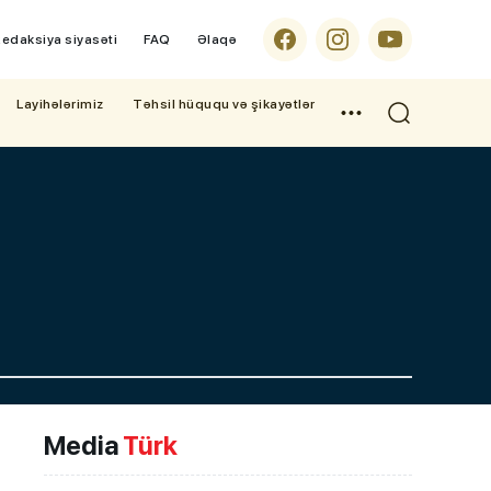
edaksiya siyasəti
FAQ
Əlaqə
Layihələrimiz
Təhsil hüququ və şikayətlər
Media
Türk