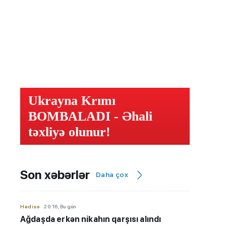
Ukrayna Krımı
BOMBALADI - Əhali
təxliyə olunur!
Son xəbərlər
Daha çox
Hadisə
20:16, Bu gün
Ağdaşda erkən nikahın qarşısı alındı