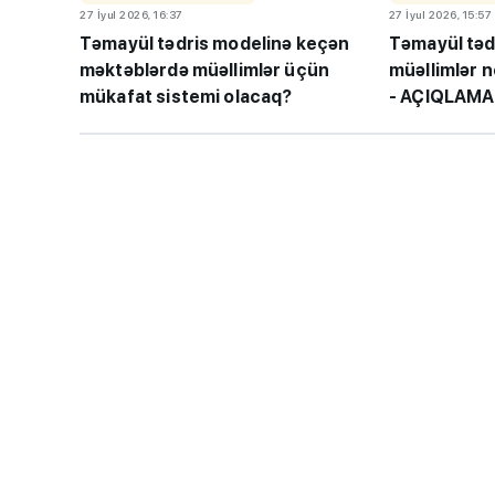
27 İyul 2026, 16:37
27 İyul 2026, 15:57
Təmayül tədris modelinə keçən
Təmayül təd
məktəblərdə müəllimlər üçün
müəllimlər 
mükafat sistemi olacaq?
- AÇIQLAMA
“Həftənin təhsil icmal
lisey seçimi, bağçala
imtahanları...