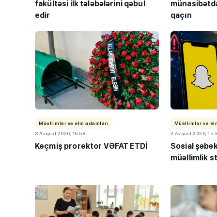
fakültəsi ilk tələbələrini qəbul
münasibətdə
edir
qaçın
Müəllimlər və elm adamları
Müəllimlər və e
3 Avqust 2026, 16:58
2 Avqust 2026, 15:
Keçmiş prorektor VƏFAT ETDİ
Sosial şəbə
müəllimlik s