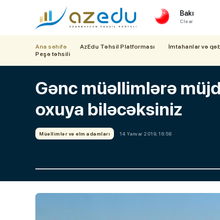
Bakı
Clear
Ana səhifə
AzEdu Təhsil Platforması
İmtahanlar və qə
Peşə təhsili
Gənc müəllimlərə müjd
oxuya biləcəksiniz
Müəllimlər və elm adamları
14 Yanvar 2019, 16:58