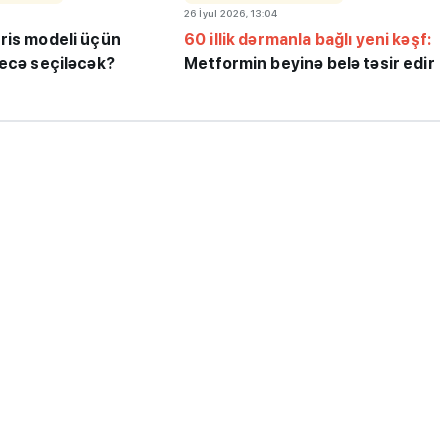
26 İyul 2026, 13:04
ris modeli üçün
60 illik dərmanla bağlı yeni kəşf:
necə seçiləcək?
Metformin beyinə belə təsir edir
ı”- MİQ,
"Həftənin təhsil icmalı": Qəbul
r və qəbul
marafonu başa çatdı,
müəllimlərin nəticələri dəyişdi..