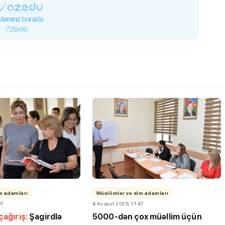
lamınız burada
728x90
lm adamları
Müəllimlər və elm adamları
07
4 Avqust 2026, 11:47
çağırış:
Şagirdlə
5000-dən çox müəllim üçün