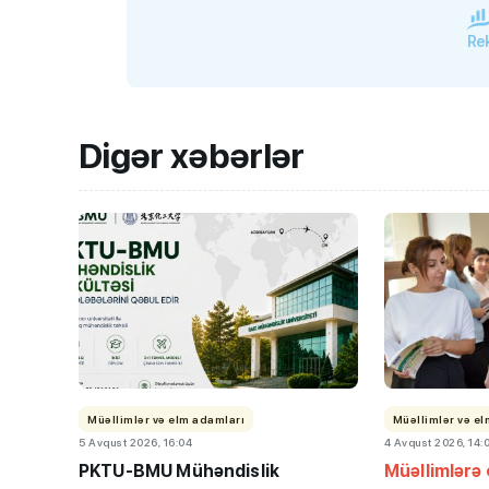
Rek
Digər xəbərlər
Müəllimlər və elm adamları
Müəllimlər və e
5 Avqust 2026, 16:04
4 Avqust 2026, 14:
PKTU-BMU Mühəndislik
Müəllimlərə 