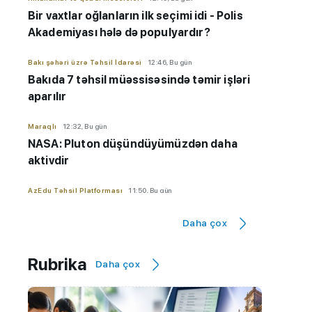
Bir vaxtlar oğlanların ilk seçimi idi - Polis
Akademiyası hələ də populyardır?
Bakı şəhəri üzrə Təhsil İdarəsi
12:46, Bu gün
Bakıda 7 təhsil müəssisəsində təmir işləri
aparılır
Maraqlı
12:32, Bu gün
NASA: Pluton düşündüyümüzdən daha
aktivdir
AzEdu Təhsil Platforması
11:50, Bu gün
BMU məzunu ABŞ-nin nüfuzlu
Daha çox
universitetində təhsilini davam
etdirəcək
Rubrika
Daha çox
AzEdu Təhsil Platforması
11:45, Bu gün
Naxçıvan məktəblərinə kompüter
paylanılıb