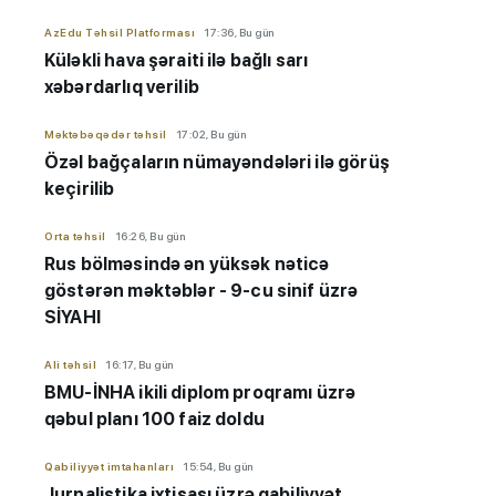
AzEdu Təhsil Platforması
17:36, Bu gün
Küləkli hava şəraiti ilə bağlı sarı
xəbərdarlıq verilib
Məktəbəqədər təhsil
17:02, Bu gün
Özəl bağçaların nümayəndələri ilə görüş
keçirilib
Orta təhsil
16:26, Bu gün
Rus bölməsində ən yüksək nəticə
göstərən məktəblər - 9-cu sinif üzrə
SİYAHI
Ali təhsil
16:17, Bu gün
BMU-İNHA ikili diplom proqramı üzrə
qəbul planı 100 faiz doldu
Qabiliyyət imtahanları
15:54, Bu gün
Jurnalistika ixtisası üzrə qabiliyyət