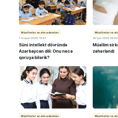
Müəllimlər və elm adamları
Müəllimlər və e
1 Avqust 2026, 10:01
30 İyul 2026, 09:05
Süni intellekt dövründə
Müəllim sir
Azərbaycan dili: Onu necə
zəhərləndi
qoruya bilərik?
Müəllimlər və elm adamları
Müəllimlər və e