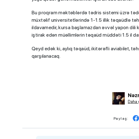
Bu proqram məktəblərdə tədris sistemi üzrə təd
müxtəlif universitetlərində 1-1.5 illik təqaüdlə tə
ildavamedir, kursa başlamazdan əvvəl yapon dili ku
iştirak edən müəllimlərin təqaüd müddəti 1.5 il da
Qeyd edək ki, aylıq təqaüd, ikitərəfli aviabilet, t
qarşılanacaq.
Nəzr
Daha 
Paylaş: