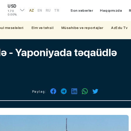
USD
AZ
EN
RU
TR
Son xəbərlər
Haqqımızda
R
1.70
0.00%
bul məsələləri
Elm və təhsil
Müsahibə və reportajlar
AzEdu Tv
ə - Yaponiyada təqaüdlə
Paylaş: