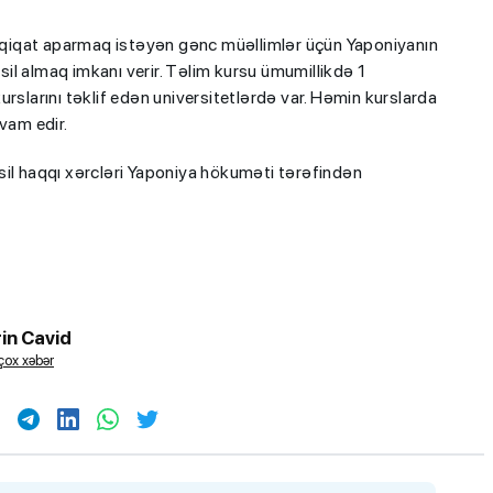
qiqat aparmaq istəyən gənc müəllimlər üçün Yaponiyanın
hsil almaq imkanı verir. Təlim kursu ümumillikdə 1
rslarını təklif edən universitetlərdə var. Həmin kurslarda
vam edir.
əhsil haqqı xərcləri Yaponiya hökuməti tərəfindən
in Cavid
çox xəbər