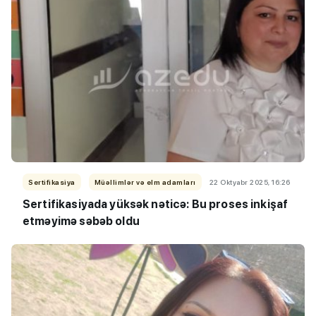
Sertifikasiya
Müəllimlər və elm adamları
22 Oktyabr 2025, 16:26
Sertifikasiyada yüksək nəticə: Bu proses inkişaf
etməyimə səbəb oldu