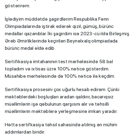
göstərirəm.
İşlədiyim müddətdə şagirdlərim Respublika Fənn
Olimpiadalarında iştirak edərək qızıl, gümüş, bürünc
medallar qazanıblar. İki şagirdim isə 2023-cü ildə Birləşmiş
Ərəb Əmirliklərində keçirilən Beynəlxalq olimpiadada
bürünc medal əldə edib.
Sertifikasiya imtahanının test mərhələsində 58 bal
topladım və ixtisas üzrə 100% nəticə göstərdim.
Müsahibə mərhələsində də 100% nəticə ilə keçdim.
Sertifikasiya prosesini çox uğurlu hesab edirəm. Çünki
məktəblərdəki boşluqları aradan qaldırır, bacarıqsız
müəllimlərin işə qəbulunun qarşısını alır və təhsilli
müəllimlərin məktəblərə yerləşməsinə imkan yaradır.
Hətta sertifkasiya təhsil sahəsində atılmış ən mühim
addımlardan biridir.