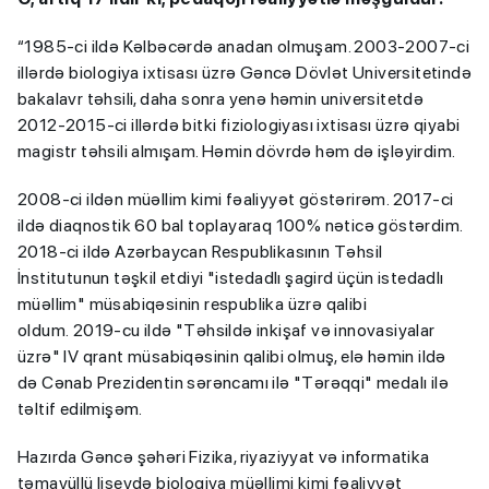
“1985-ci ildə Kəlbəcərdə anadan olmuşam. 2003-2007-ci
illərdə biologiya ixtisası üzrə Gəncə Dövlət Universitetində
bakalavr təhsili, daha sonra yenə həmin universitetdə
2012-2015-ci illərdə bitki fiziologiyası ixtisası üzrə qiyabi
magistr təhsili almışam. Həmin dövrdə həm də işləyirdim.
2008-ci ildən müəllim kimi fəaliyyət göstərirəm. 2017-ci
ildə diaqnostik 60 bal toplayaraq 100% nəticə göstərdim.
2018-ci ildə Azərbaycan Respublikasının Təhsil
İnstitutunun təşkil etdiyi "istedadlı şagird üçün istedadlı
müəllim" müsabiqəsinin respublika üzrə qalibi
oldum. 2019-cu ildə "Təhsildə inkişaf və innovasiyalar
üzrə" IV qrant müsabiqəsinin qalibi olmuş, elə həmin ildə
də Cənab Prezidentin sərəncamı ilə "Tərəqqi" medalı ilə
təltif edilmişəm.
Hazırda Gəncə şəhəri Fizika, riyaziyyat və informatika
təmayüllü liseydə biologiya müəllimi kimi fəaliyyət