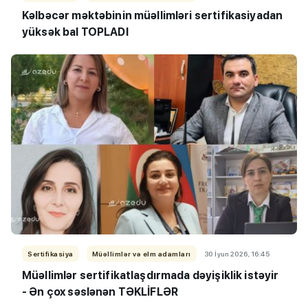
Kəlbəcər məktəbinin müəllimləri sertifikasiyadan
yüksək bal TOPLADI
Sertifikasiya
Müəllimlər və elm adamları
30 İyun 2026, 16:45
Müəllimlər sertifikatlaşdırmada dəyişiklik istəyir
- Ən çox səslənən TƏKLİFLƏR