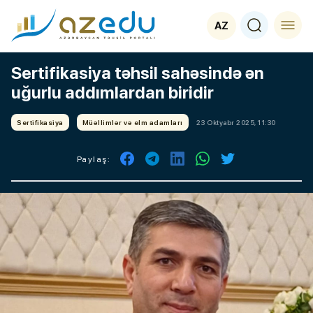
AZ
Sertifikasiya təhsil sahəsində ən
uğurlu addımlardan biridir
Sertifikasiya
Müəllimlər və elm adamları
23 Oktyabr 2025, 11:30
Paylaş: