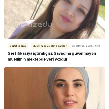
Sertifikasiya
Müəllimlər və elm adamları
22 Oktyabr 2025, 14:18
Sertifikasiya iştirakçısı: Savadına güvənməyən
müəllimin məktəbdə yeri yoxdur