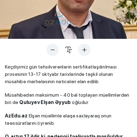
Keçdiyimiz gün təhsilverənlərin sertifikatlaşdırılması
prosesinin 13-17 oktyabr tarixlərində təşkil olunan
müsahibə mərhələsinin nəticələri elan edilib.
Müsahibədən maksimum - 40 bal toplayan müəllimlərdən
biri də
Quluyev
Elşən Əyyub
oğludur.
AzEdu.az
Elşən müəllimlə əlaqə saxlayaraq onun
təəssüratlarını öyrənib.
O, artıq 17 ildir ki, pedaqoji fəaliyyətlə məşğuldur.