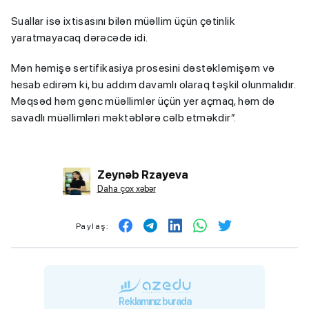
Suallar isə ixtisasını bilən müəllim üçün çətinlik
yaratmayacaq dərəcədə idi.
Mən həmişə sertifikasiya prosesini dəstəkləmişəm və
hesab edirəm ki, bu addım davamlı olaraq təşkil olunmalıdır.
Məqsəd həm gənc müəllimlər üçün yer açmaq, həm də
savadlı müəllimləri məktəblərə cəlb etməkdir”.
Zeynəb Rzayeva
Daha çox xəbər
Paylaş:
Reklamınız burada