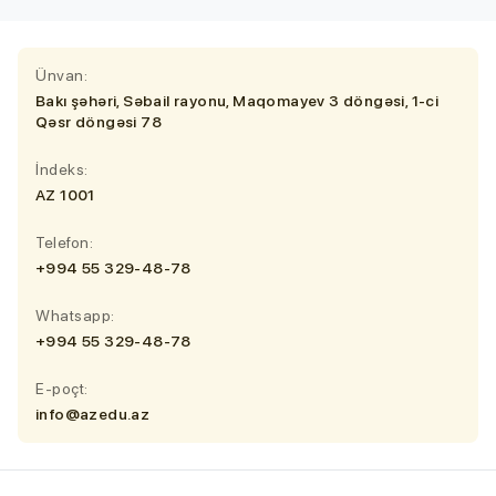
Ünvan:
Bakı şəhəri, Səbail rayonu, Maqomayev 3 döngəsi, 1-ci
Qəsr döngəsi 78
İndeks:
AZ 1001
Telefon:
+994 55 329-48-78
Whatsapp:
+994 55 329-48-78
E-poçt:
info@azedu.az