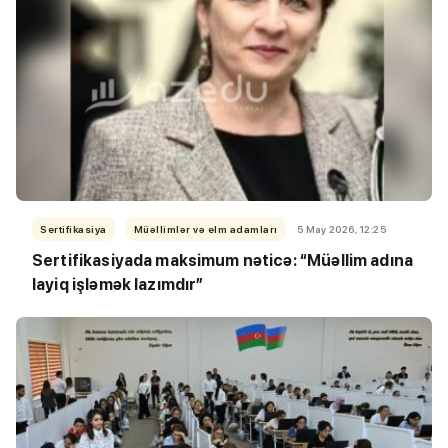
Sertifikasiya
Müəllimlər və elm adamları
5 May 2026, 12:25
Sertifikasiyada maksimum nəticə: “Müəllim adına
layiq işləmək lazımdır”