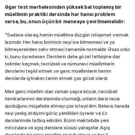
Əgər test mərhələsindən yüksək bal toplamış bir
müəllimin praktiki dərsində hər hansı problem
varsa, bu, onun üçün bir maneəyə çevrilməməlidir:
"Sadəcə olaraq, həmin müəllimə düzgün istiqamət vermək
lazımdır. Hər hansı birimizin nəyi isə bilməməsi və ya
bilməyərəkdən səhv etməsi tamamilə normaldır. Əsas odur
ki, bunu öyrədəsən. Dərslərin daha gözəl tətbiqinə dair
təlimlər keçmək, təcrübəli və nümunəvi müəllimlərin
dərslərini təşkil etmək və gənc müəllimlərin həmin
dərslərdə iştirakını təmin etmək çox gözəl olardı.
Mən gənc müəllim olan zaman yaşca böyük, təcrübəli
həmkarlarımın dərslərində oturmağı, onların dərsi necə
qurduğunu müşahidə etməyi çox istəyirdim. Beləcə, harada
nəyi yanlış etdiyimi görür, yenilikləri öyrənir və öz
dərslərimdə tətbiq edirdim. Bizim məktəbdə yeni
mövzulara və açıq dərslərə xüsusi yanaşırlar. Açıq
dərslərdə bir neçə müəllim oturub izləyir və hər il