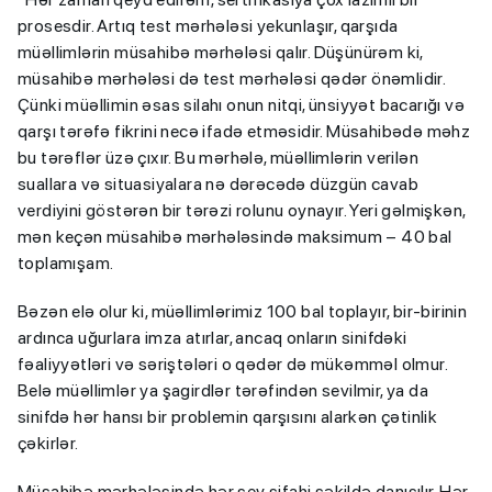
prosesdir. Artıq test mərhələsi yekunlaşır, qarşıda
müəllimlərin müsahibə mərhələsi qalır. Düşünürəm ki,
müsahibə mərhələsi də test mərhələsi qədər önəmlidir.
Çünki müəllimin əsas silahı onun nitqi, ünsiyyət bacarığı və
qarşı tərəfə fikrini necə ifadə etməsidir. Müsahibədə məhz
bu tərəflər üzə çıxır. Bu mərhələ, müəllimlərin verilən
suallara və situasiyalara nə dərəcədə düzgün cavab
verdiyini göstərən bir tərəzi rolunu oynayır. Yeri gəlmişkən,
mən keçən müsahibə mərhələsində maksimum – 40 bal
toplamışam.
Bəzən elə olur ki, müəllimlərimiz 100 bal toplayır, bir-birinin
ardınca uğurlara imza atırlar, ancaq onların sinifdəki
fəaliyyətləri və səriştələri o qədər də mükəmməl olmur.
Belə müəllimlər ya şagirdlər tərəfindən sevilmir, ya da
sinifdə hər hansı bir problemin qarşısını alarkən çətinlik
çəkirlər.
Müsahibə mərhələsində hər şey şifahi şəkildə danışılır. Hər