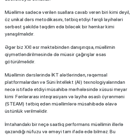
Müəllimə sadəcə verilən suallara cavab verən biri kimi deyil,
öz unikal dərs metodikasını, tətbiq etdiyi fərqli layihələri
sərbəst şəkildə təqdim edə biləcək bir həmkar kimi
yanaşılmalıdır.
Əgər biz XXI əsr məktəbindən danışırıqsa, müəllimin
qiymətləndirilməsində də müasir çağırışlar əsas
götürülməlidir.
Müəllimin dərslərində İKT alətlərindən, rəqəmsal
platformalardan və Süni İntellekt (AI) texnologiyalarından
necə istifadə etdiyi müsahibə mərhələsində xüsusi meyar
kimi Fənlərarası inteqrasiyanı və layihə əsaslı öyrənməni
(STEAM) tətbiq edən müəllimlərə müsahibədə əlavə
üstünlük verilməlidir.
İmtahandakı bir neçə saatlıq performans müəllimin illərlə
qazandığı nüfuzu və əməyi tam ifadə edə bilməz. Bu