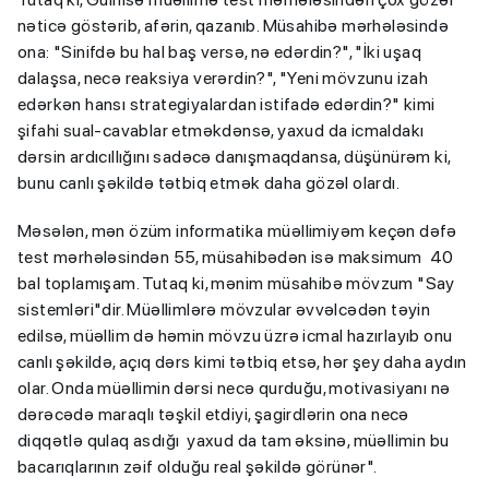
nəticə göstərib, afərin, qazanıb. Müsahibə mərhələsində
ona: "Sinifdə bu hal baş versə, nə edərdin?", "İki uşaq
dalaşsa, necə reaksiya verərdin?", "Yeni mövzunu izah
edərkən hansı strategiyalardan istifadə edərdin?" kimi
şifahi sual-cavablar etməkdənsə, yaxud da icmaldakı
dərsin ardıcıllığını sadəcə danışmaqdansa, düşünürəm ki,
bunu canlı şəkildə tətbiq etmək daha gözəl olardı.
Məsələn, mən özüm informatika müəllimiyəm keçən dəfə
test mərhələsindən 55, müsahibədən isə maksimum 40
bal toplamışam. Tutaq ki, mənim müsahibə mövzum "Say
sistemləri"dir. Müəllimlərə mövzular əvvəlcədən təyin
edilsə, müəllim də həmin mövzu üzrə icmal hazırlayıb onu
canlı şəkildə, açıq dərs kimi tətbiq etsə, hər şey daha aydın
olar. Onda müəllimin dərsi necə qurduğu, motivasiyanı nə
dərəcədə maraqlı təşkil etdiyi, şagirdlərin ona necə
diqqətlə qulaq asdığı yaxud da tam əksinə, müəllimin bu
bacarıqlarının zəif olduğu real şəkildə görünər".