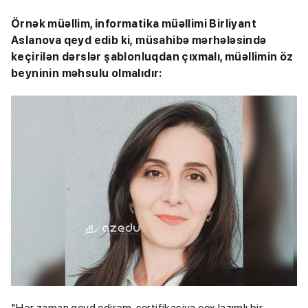
Örnək müəllim, informatika müəllimi Birliyant
Aslanova qeyd edib ki, müsahibə mərhələsində
keçirilən dərslər şablonluqdan çıxmalı, müəllimin öz
beyninin məhsulu olmalıdır:
"Hər zaman qeyd edirəm, sertifikasiya çox lazımlı bir