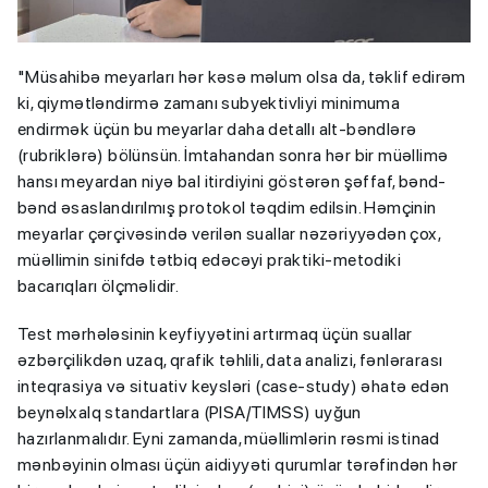
"Müsahibə meyarları hər kəsə məlum olsa da, təklif edirəm
ki, qiymətləndirmə zamanı subyektivliyi minimuma
endirmək üçün bu meyarlar daha detallı alt-bəndlərə
(rubriklərə) bölünsün. İmtahandan sonra hər bir müəllimə
hansı meyardan niyə bal itirdiyini göstərən şəffaf, bənd-
bənd əsaslandırılmış protokol təqdim edilsin. Həmçinin
meyarlar çərçivəsində verilən suallar nəzəriyyədən çox,
müəllimin sinifdə tətbiq edəcəyi praktiki-metodiki
bacarıqları ölçməlidir.
Test mərhələsinin keyfiyyətini artırmaq üçün suallar
əzbərçilikdən uzaq, qrafik təhlili, data analizi, fənlərarası
inteqrasiya və situativ keysləri (case-study) əhatə edən
beynəlxalq standartlara (PISA/TIMSS) uyğun
hazırlanmalıdır. Eyni zamanda, müəllimlərin rəsmi istinad
mənbəyinin olması üçün aidiyyəti qurumlar tərəfindən hər