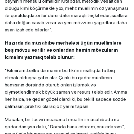
beyninin məhsulu olmalıdır. Kitabdan, metodik vəsaitdən
olduğu kimi köçürməklə yox, məhz müəllimin öz yanaşması
ilə qurulduqda, onlar dərsi daha maraqlı təşkil edər, suallara
daha dolğun cavab verər və yeni mövzunu şagirdlərə daha
asan izah edə bilərlər".
Hazırda da müsahibə mərhələsi üçün müəllimlərə
beş mövzu verilir və onlardan həmin mövzuların
icmalını yazmaq tələb olunur:
"Bilmirəm, bəlkə də mənim bu fikrimi reallıqda tətbiq
etmək olduqca çətin olar. Çünki bu qədər müəllimin
hamısının dərsində oturub onları izləmək və
qiymətləndirmək böyük zaman və resurs tələb edir. Amma
hər halda, nə qədər gözəl olardı ki, bu təklif sadəcə sözdə
qalmasın, praktiki olaraq öz yerini tapsın.
Məsələn, bir təsviri incəsənət müəllimi müsahibədə nə
qədər danışsa da ki, "Dərsdə bunu edərəm, onu edərəm",
onun üçün bir mənzərə rəsmini çəkməyi, sinifdə bunu