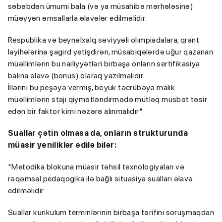
səbəbdən ümumi bala (və ya müsahibə mərhələsinə)
müəyyən əmsallarla əlavələr edilməlidir.
Respublika və beynəlxalq səviyyəli olimpiadalara, qrant
layihələrinə şagird yetişdirən, müsabiqələrdə uğur qazanan
müəllimlərin bu nailiyyətləri birbaşa onların sertifikasiya
balına əlavə (bonus) olaraq yazılmalıdır.
İllərini bu peşəyə vermiş, böyük təcrübəyə malik
müəllimlərin stajı qiymətləndirmədə mütləq müsbət təsir
edən bir faktor kimi nəzərə alınmalıdır".
Suallar çətin olmasa da, onların strukturunda
müasir yeniliklər edilə bilər:
"Metodika blokuna müasir təhsil texnologiyaları və
rəqəmsal pedaqogika ilə bağlı situasiya sualları əlavə
edilməlidir.
Suallar kurikulum terminlərinin birbaşa tərifini soruşmaqdan