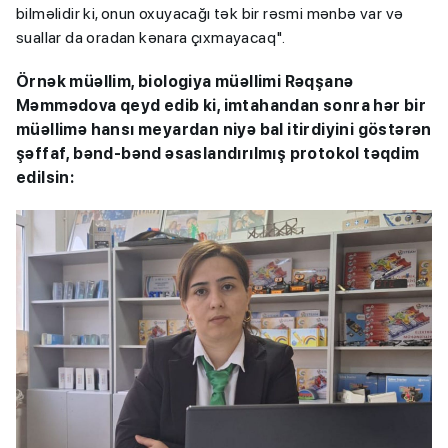
bilməlidir ki, onun oxuyacağı tək bir rəsmi mənbə var və
suallar da oradan kənara çıxmayacaq".
Örnək müəllim, biologiya müəllimi Rəqşanə
Məmmədova qeyd edib ki, imtahandan sonra hər bir
müəllimə hansı meyardan niyə bal itirdiyini göstərən
şəffaf, bənd-bənd əsaslandırılmış protokol təqdim
edilsin: