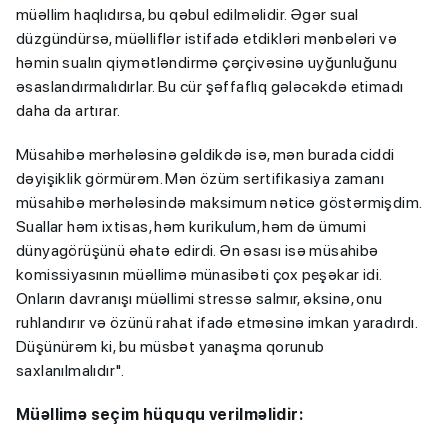
müəllim haqlıdırsa, bu qəbul edilməlidir. Əgər sual
düzgündürsə, müəlliflər istifadə etdikləri mənbələri və
həmin sualın qiymətləndirmə çərçivəsinə uyğunluğunu
əsaslandırmalıdırlar. Bu cür şəffaflıq gələcəkdə etimadı
daha da artırar.
Müsahibə mərhələsinə gəldikdə isə, mən burada ciddi
dəyişiklik görmürəm. Mən özüm sertifikasiya zamanı
müsahibə mərhələsində maksimum nəticə göstərmişdim.
Suallar həm ixtisas, həm kurikulum, həm də ümumi
dünyagörüşünü əhatə edirdi. Ən əsası isə müsahibə
komissiyasının müəllimə münasibəti çox peşəkar idi.
Onların davranışı müəllimi stressə salmır, əksinə, onu
ruhlandırır və özünü rahat ifadə etməsinə imkan yaradırdı.
Düşünürəm ki, bu müsbət yanaşma qorunub
saxlanılmalıdır".
Müəllimə seçim hüququ verilməlidir: