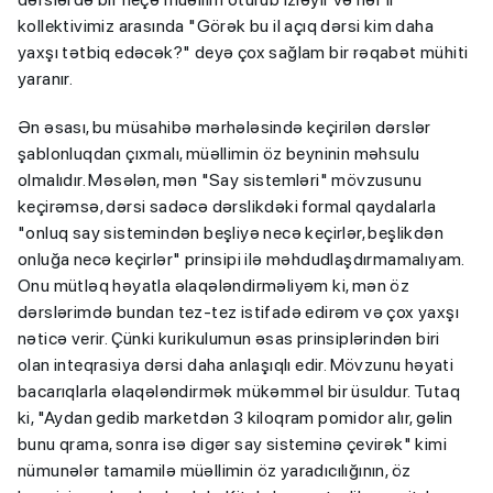
kollektivimiz arasında "Görək bu il açıq dərsi kim daha
yaxşı tətbiq edəcək?" deyə çox sağlam bir rəqabət mühiti
yaranır.
Ən əsası, bu müsahibə mərhələsində keçirilən dərslər
şablonluqdan çıxmalı, müəllimin öz beyninin məhsulu
olmalıdır. Məsələn, mən "Say sistemləri" mövzusunu
keçirəmsə, dərsi sadəcə dərslikdəki formal qaydalarla
"onluq say sistemindən beşliyə necə keçirlər, beşlikdən
onluğa necə keçirlər" prinsipi ilə məhdudlaşdırmamalıyam.
Onu mütləq həyatla əlaqələndirməliyəm ki, mən öz
dərslərimdə bundan tez-tez istifadə edirəm və çox yaxşı
nəticə verir. Çünki kurikulumun əsas prinsiplərindən biri
olan inteqrasiya dərsi daha anlaşıqlı edir. Mövzunu həyati
bacarıqlarla əlaqələndirmək mükəmməl bir üsuldur. Tutaq
ki, "Aydan gedib marketdən 3 kiloqram pomidor alır, gəlin
bunu qrama, sonra isə digər say sisteminə çevirək" kimi
nümunələr tamamilə müəllimin öz yaradıcılığının, öz