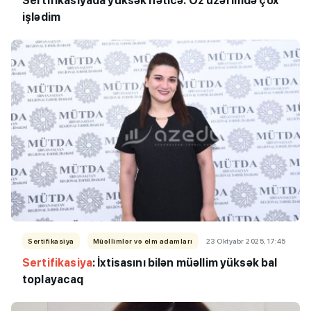
Sertifikasiyada yüksək nəticə: Öz üzərimdə çox
işlədim
Sertifikasiya
Müəllimlər və elm adamları
23 Oktyabr 2025, 17:45
Sertifikasiya
: İxtisasını bilən müəllim yüksək bal
toplayacaq