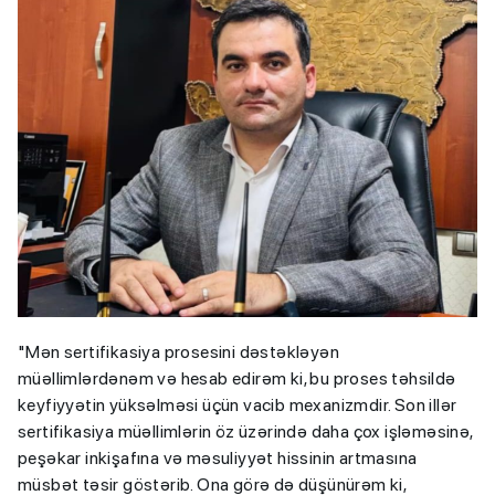
"Mən sertifikasiya prosesini dəstəkləyən
müəllimlərdənəm və hesab edirəm ki, bu proses təhsildə
keyfiyyətin yüksəlməsi üçün vacib mexanizmdir. Son illər
sertifikasiya müəllimlərin öz üzərində daha çox işləməsinə,
peşəkar inkişafına və məsuliyyət hissinin artmasına
müsbət təsir göstərib. Ona görə də düşünürəm ki,