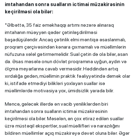
imtahandan sonra sualların ictimai müzakirəsinin
keçirilməsi ola bilər:
"Əlbəttə, 35 faiz əməkhaqqı artımı nəzərə alınaraq
imtahanın müəyyən qədər çətinləşdirilməsi
başadüşüləndir. Ancaq çətinlik elmi məntiqə əsaslanmalı,
proqram çərçivəsindən kənara çıxmamalı və müəllimlərin
nüfuzuna xələl gətirməməlidir. Sual çətin də ola bilər, asan
da. Əsas məsələ onun dövlət proqramına uyğun, aydın və
ölçmə meyarlarına cavab verməsidir. Həddindən artıq
xırdalığa gedən, müəllimin praktik fəaliyyətində demək olar
ki, istifadə etmədiyi bilikləri yoxlayan suallar isə
müəllimlərdə motivasiya yox, ümidsizlik yarada bilir.
Məncə, gələcək illərdə ən vacib yeniliklərdən biri
imtahandan sonra sualların ictimai müzakirəsinin
keçirilməsi ola bilər. Məsələn, ən çox etiraz edilən suallar
üzrə müstəqil ekspertlər, sual müəllifləri və narazılığını
bildirən müəllimlər açıq müzakirəyə dəvət oluna bilər. Əgər