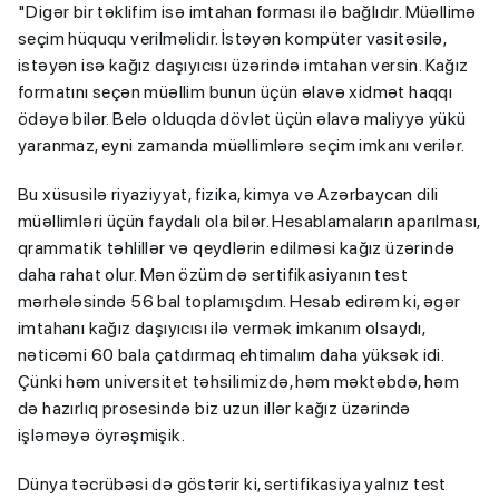
"Digər bir təklifim isə imtahan forması ilə bağlıdır. Müəllimə
seçim hüququ verilməlidir. İstəyən kompüter vasitəsilə,
istəyən isə kağız daşıyıcısı üzərində imtahan versin. Kağız
formatını seçən müəllim bunun üçün əlavə xidmət haqqı
ödəyə bilər. Belə olduqda dövlət üçün əlavə maliyyə yükü
yaranmaz, eyni zamanda müəllimlərə seçim imkanı verilər.
Bu xüsusilə riyaziyyat, fizika, kimya və Azərbaycan dili
müəllimləri üçün faydalı ola bilər. Hesablamaların aparılması,
qrammatik təhlillər və qeydlərin edilməsi kağız üzərində
daha rahat olur. Mən özüm də sertifikasiyanın test
mərhələsində 56 bal toplamışdım. Hesab edirəm ki, əgər
imtahanı kağız daşıyıcısı ilə vermək imkanım olsaydı,
nəticəmi 60 bala çatdırmaq ehtimalım daha yüksək idi.
Çünki həm universitet təhsilimizdə, həm məktəbdə, həm
də hazırlıq prosesində biz uzun illər kağız üzərində
işləməyə öyrəşmişik.
Dünya təcrübəsi də göstərir ki, sertifikasiya yalnız test