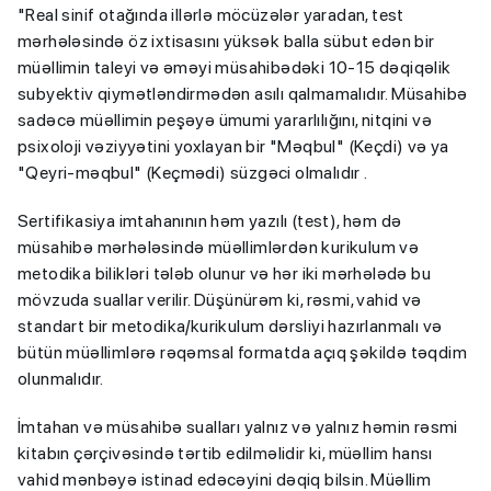
"Real sinif otağında illərlə möcüzələr yaradan, test
mərhələsində öz ixtisasını yüksək balla sübut edən bir
müəllimin taleyi və əməyi müsahibədəki 10-15 dəqiqəlik
subyektiv qiymətləndirmədən asılı qalmamalıdır. Müsahibə
sadəcə müəllimin peşəyə ümumi yararlılığını, nitqini və
psixoloji vəziyyətini yoxlayan bir "Məqbul" (Keçdi) və ya
"Qeyri-məqbul" (Keçmədi) süzgəci olmalıdır .
Sertifikasiya imtahanının həm yazılı (test), həm də
müsahibə mərhələsində müəllimlərdən kurikulum və
metodika bilikləri tələb olunur və hər iki mərhələdə bu
mövzuda suallar verilir. Düşünürəm ki, rəsmi, vahid və
standart bir metodika/kurikulum dərsliyi hazırlanmalı və
bütün müəllimlərə rəqəmsal formatda açıq şəkildə təqdim
olunmalıdır.
İmtahan və müsahibə sualları yalnız və yalnız həmin rəsmi
kitabın çərçivəsində tərtib edilməlidir ki, müəllim hansı
vahid mənbəyə istinad edəcəyini dəqiq bilsin. Müəllim