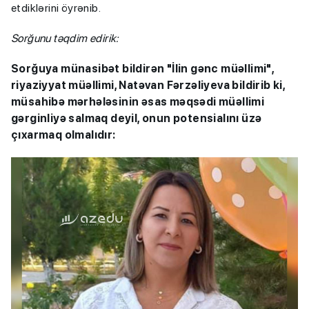
etdiklərini öyrənib.
Sorğunu təqdim edirik:
Sorğuya münasibət bildirən "İlin gənc müəllimi",
riyaziyyat müəllimi, Natəvan Fərzəliyeva bildirib ki,
müsahibə mərhələsinin əsas məqsədi müəllimi
gərginliyə salmaq deyil, onun potensialını üzə
çıxarmaq olmalıdır: