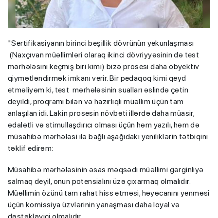
"Sertifikasiyanın birinci beşillik dövrünün yekunlaşması
(Naxçıvan müəllimləri olaraq ikinci dövriyyəsinin də test
mərhələsini keçmiş biri kimi) bizə prosesi daha obyektiv
qiymətləndirmək imkanı verir. Bir pedaqoq kimi qeyd
etməliyəm ki, test mərhələsinin sualları əslində çətin
deyildi, proqramı bilən və hazırlıqlı müəllim üçün tam
anlaşılan idi. Lakin prosesin növbəti illərdə daha müasir,
ədalətli və stimullaşdırıcı olması üçün həm yazılı, həm də
müsahibə mərhələsi ilə bağlı aşağıdakı yeniliklərin tətbiqini
təklif edirəm:
Müsahibə mərhələsinin əsas məqsədi müəllimi gərginliyə
salmaq deyil, onun potensialını üzə çıxarmaq olmalıdır.
Müəllimin özünü tam rahat hiss etməsi, həyəcanını yenməsi
üçün komissiya üzvlərinin yanaşması daha loyal və
dəstəkləyici olmalıdır.