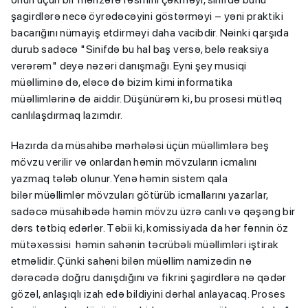
şagirdlərə necə öyrədəcəyini göstərməyi – yəni praktiki
bacarığını nümayiş etdirməyi daha vacibdir. Nəinki qarşıda
durub sadəcə "Sinifdə bu hal baş versə, belə reaksiya
verərəm" deyə nəzəri danışmağı. Eyni şey musiqi
müəlliminə də, eləcə də bizim kimi informatika
müəllimlərinə də aiddir. Düşünürəm ki, bu prosesi mütləq
canlılaşdırmaq lazımdır.
Hazırda da müsahibə mərhələsi üçün müəllimlərə beş
mövzu verilir və onlardan həmin mövzuların icmalını
yazmaq tələb olunur. Yenə həmin sistem qala
bilər müəllimlər mövzuları götürüb icmallarını yazarlar,
sadəcə müsahibədə həmin mövzu üzrə canlı və qəşəng bir
dərs tətbiq edərlər. Təbii ki, komissiyada da hər fənnin öz
mütəxəssisi həmin sahənin təcrübəli müəllimləri iştirak
etməlidir. Çünki sahəni bilən müəllim namizədin nə
dərəcədə doğru danışdığını və fikrini şagirdlərə nə qədər
gözəl, anlaşıqlı izah edə bildiyini dərhal anlayacaq. Proses