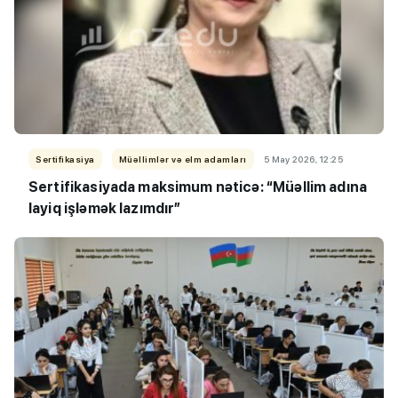
Sertifikasiya
Müəllimlər və elm adamları
5 May 2026, 12:25
Sertifikasiyada maksimum nəticə: “Müəllim adına
layiq işləmək lazımdır”