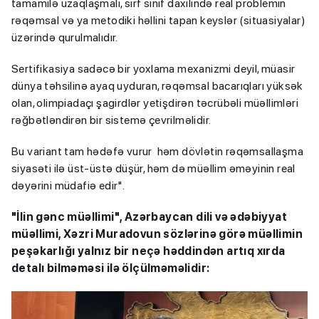
tamamilə uzaqlaşmalı, sırf sinif daxilində real problemin
rəqəmsal və ya metodiki həllini tapan keyslər (situasiyalar)
üzərində qurulmalıdır.
Sertifikasiya sadəcə bir yoxlama mexanizmi deyil, müasir
dünya təhsilinə ayaq uyduran, rəqəmsal bacarıqları yüksək
olan, olimpiadaçı şagirdlər yetişdirən təcrübəli müəllimləri
rəğbətləndirən bir sistemə çevrilməlidir.
Bu variant tam hədəfə vurur həm dövlətin rəqəmsallaşma
siyasəti ilə üst-üstə düşür, həm də müəllim əməyinin real
dəyərini müdafiə edir".
"İlin gənc müəllimi", Azərbaycan dili və ədəbiyyat
müəllimi, Xəzri Muradovun sözlərinə görə müəllimin
peşəkarlığı yalnız bir neçə həddindən artıq xırda
detalı bilməməsi ilə ölçülməməlidir: