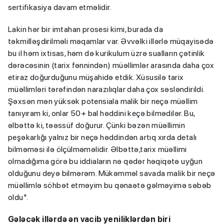
sertifikasiya davam etməlidir.
Lakin hər bir imtahan prosesi kimi, burada da
təkmilləşdirilməli məqamlar var. Əvvəlki illərlə müqayisədə
bu il həm ixtisas, həm də kurikulum üzrə sualların çətinlik
dərəcəsinin (tarix fənnindən) müəllimlər arasında daha çox
etiraz doğurduğunu müşahidə etdik. Xüsusilə tarix
müəllimləri tərəfindən narazılıqlar daha çox səsləndirildi.
Şəxsən mən yüksək potensiala malik bir neçə müəllim
tanıyıram ki, onlar 50+ bal həddini keçə bilmədilər. Bu,
əlbəttə ki, təəssüf doğurur. Çünki bəzən müəllimin
peşəkarlığı yalnız bir neçə həddindən artıq xırda detalı
bilməməsi ilə ölçülməməlidir. Əlbəttə,tarix müəllimi
olmadığıma görə bu iddiaların nə qədər həqiqətə uyğun
olduğunu deyə bilmərəm. Mükəmməl savada malik bir neçə
müəllimlə söhbət etməyim bu qənaətə gəlməyimə səbəb
oldu".
Gələcək illərdə ən vacib yeniliklərdən biri