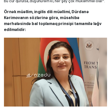
bu cür qurulsa, düşünürəm ki, hər şey çox mükəmməl olar".
Örnək müəllim, ingilis dili müəllimi, Dürdanə
Kərimovanın sözlərinə görə,
müsahibə
mərhələsində bal toplamaq prinsipi tamamilə ləğv
edilməlidir: