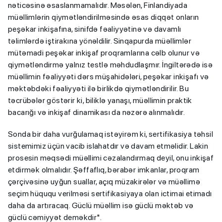
nəticəsinə əsaslanmamalıdır. Məsələn, Finlandiyada
müəllimlərin qiymətləndirilməsində əsas diqqət onların
peşəkar inkişafına, sinifdə fəaliyyətinə və davamlı
təlimlərdə iştirakına yönəldilir. Sinqapurda müəllimlər
mütəmadi peşəkar inkişaf proqramlarına cəlb olunur və
qiymətləndirmə yalnız testlə məhdudlaşmır. İngiltərədə isə
müəllimin fəaliyyəti dərs müşahidələri, peşəkar inkişafı və
məktəbdəki fəaliyyəti ilə birlikdə qiymətləndirilir. Bu
təcrübələr göstərir ki, biliklə yanaşı, müəllimin praktik
bacarığı və inkişaf dinamikası da nəzərə alınmalıdır.
Sonda bir daha vurğulamaq istəyirəm ki, sertifikasiya təhsil
sistemimiz üçün vacib islahatdır və davam etməlidir. Lakin
prosesin məqsədi müəllimi cəzalandırmaq deyil, onu inkişaf
etdirmək olmalıdır. Şəffaflıq, bərabər imkanlar, proqram
çərçivəsinə uyğun suallar, açıq müzakirələr və müəllimə
seçim hüququ verilməsi sertifikasiyaya olan ictimai etimadı
daha da artıracaq. Güclü müəllim isə güclü məktəb və
güclü cəmiyyət deməkdir".