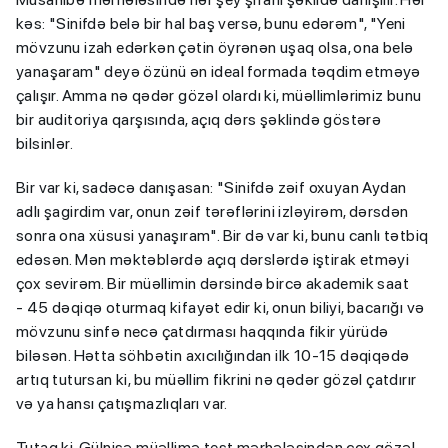
kəs: "Sinifdə belə bir hal baş versə, bunu edərəm", "Yeni
mövzunu izah edərkən çətin öyrənən uşaq olsa, ona belə
yanaşaram" deyə özünü ən ideal formada təqdim etməyə
çalışır. Amma nə qədər gözəl olardı ki, müəllimlərimiz bunu
bir auditoriya qarşısında, açıq dərs şəklində göstərə
bilsinlər.
Bir var ki, sadəcə danışasan: "Sinifdə zəif oxuyan Aydan
adlı şagirdim var, onun zəif tərəflərini izləyirəm, dərsdən
sonra ona xüsusi yanaşıram". Bir də var ki, bunu canlı tətbiq
edəsən. Mən məktəblərdə açıq dərslərdə iştirak etməyi
çox sevirəm. Bir müəllimin dərsində bircə akademik saat
- 45 dəqiqə oturmaq kifayət edir ki, onun biliyi, bacarığı və
mövzunu sinfə necə çatdırması haqqında fikir yürüdə
biləsən. Hətta söhbətin axıcılığından ilk 10-15 dəqiqədə
artıq tutursan ki, bu müəllim fikrini nə qədər gözəl çatdırır
və ya hansı çatışmazlıqları var.
Tutaq ki, Gülnisə müəllimə test mərhələsindən çox gözəl