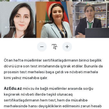
Ötən həftə müəllimlər sertifikatlaşdırmanın birinci beşillik
dövrü üzrə son test imtahanında iştirak etdilər. Bununla da
prosesin test mərhələsi başa çatdı və növbəti mərhələ
kimi yalnız müsahibə qalır.
AzEdu.az
mövzu ilə bağlı müəllimlər arasında sorğu
keçirərək növbəti illərdə təşkil olunacaq
sertifikatlaşdırmanın həm test, həm də müsahibə
mərhələsində hansı dəyişikliklərin edilməsini zəruri hesab