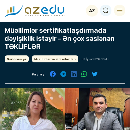
AZ
Müəllimlər sertifikatlaşdırmada
dəyişiklik istəyir - Ən çox səslənən
TƏKLİFLƏR
Sertifikasiya
Müəllimlər və elm adamları
30 İyun 2026, 16:45
Paylaş: