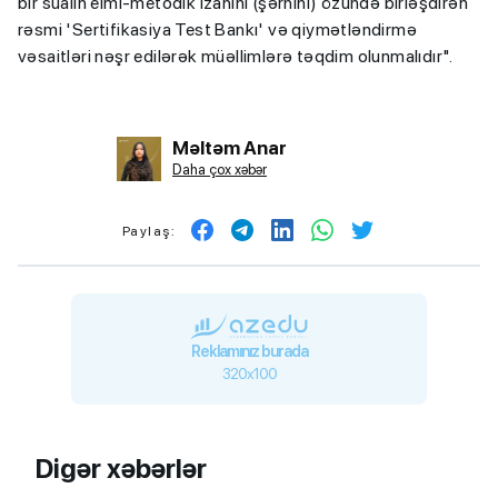
bir sualın elmi-metodik izahını (şərhini) özündə birləşdirən
rəsmi 'Sertifikasiya Test Bankı' və qiymətləndirmə
vəsaitləri nəşr edilərək müəllimlərə təqdim olunmalıdır".
Məltəm Anar
Daha çox xəbər
Paylaş:
Reklamınız burada
320x100
Digər xəbərlər