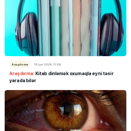
Araşdırma
15 İyul 2026, 11:58
Araşdırma:
Kitab dinləmək oxumaqla eyni təsir
yarada bilər