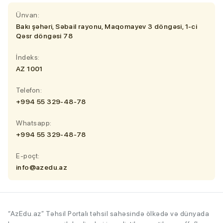
Ünvan:
Bakı şəhəri, Səbail rayonu, Maqomayev 3 döngəsi, 1-ci
Qəsr döngəsi 78
İndeks:
AZ 1001
Telefon:
+994 55 329-48-78
Whatsapp:
+994 55 329-48-78
E-poçt:
info@azedu.az
“AzEdu.az” Təhsil Portalı təhsil sahəsində ölkədə və dünyada