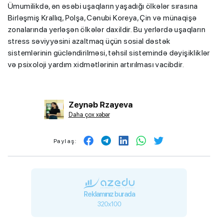
Ümumilikdə, ən əsəbi uşaqların yaşadığı ölkələr sırasına
Birləşmiş Krallıq, Polşa, Cənubi Koreya, Çin və münaqişə
zonalarında yerləşən ölkələr daxildir. Bu yerlərdə uşaqların
stress səviyyəsini azaltmaq üçün sosial dəstək
sistemlərinin gücləndirilməsi, təhsil sistemində dəyişikliklər
və psixoloji yardım xidmətlərinin artırılması vacibdir.
Zeynəb Rzayeva
Daha çox xəbər
Paylaş:
Reklamınız burada
320x100