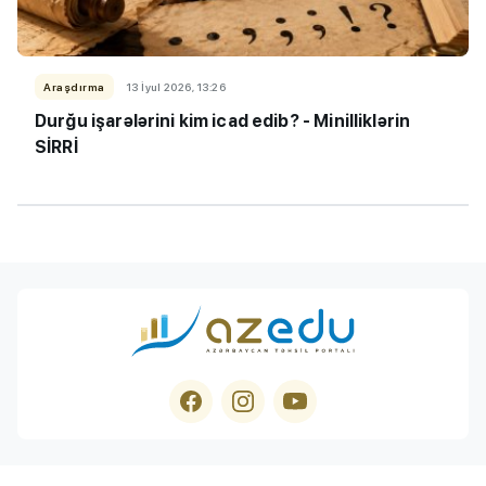
Araşdırma
13 İyul 2026, 13:26
Durğu işarələrini kim icad edib? - Minilliklərin
SİRRİ