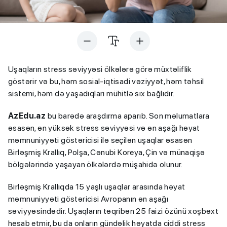
Uşaqların stress səviyyəsi ölkələrə görə müxtəliflik
göstərir və bu, həm sosial-iqtisadi vəziyyət, həm təhsil
sistemi, həm də yaşadıqları mühitlə sıx bağlıdır.
AzEdu.az
bu barədə araşdırma aparıb. Son məlumatlara
əsasən, ən yüksək stress səviyyəsi və ən aşağı həyat
məmnuniyyəti göstəricisi ilə seçilən uşaqlar əsasən
Birləşmiş Krallıq, Polşa, Cənubi Koreya, Çin və münaqişə
bölgələrində yaşayan ölkələrdə müşahidə olunur.
Birləşmiş Krallıqda 15 yaşlı uşaqlar arasında həyat
məmnuniyyəti göstəricisi Avropanın ən aşağı
səviyyəsindədir. Uşaqların təqribən 25 faizi özünü xoşbəxt
hesab etmir, bu da onların gündəlik həyatda ciddi stress