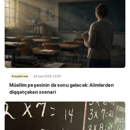
Araşdırma
24 İyul 2026, 13:45
Müəllim peşəsinin də sonu gələcək: Alimlərdən
diqqətçəkən ssenari