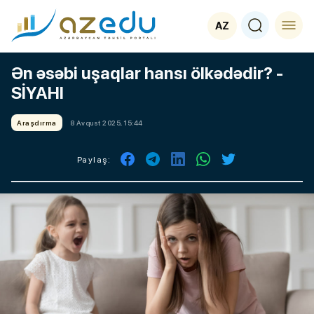
AZ
Ən əsəbi uşaqlar hansı ölkədədir? -
SİYAHI
Araşdırma
8 Avqust 2025, 15:44
Paylaş: