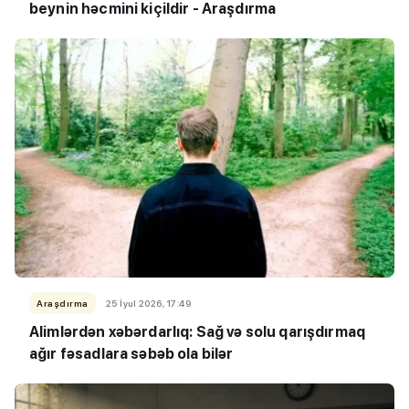
beynin həcmini kiçildir - Araşdırma
Araşdırma
25 İyul 2026, 17:49
Alimlərdən xəbərdarlıq: Sağ və solu qarışdırmaq
ağır fəsadlara səbəb ola bilər