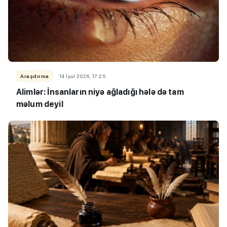
Araşdırma
14 İyul 2026, 17:25
Alimlər: İnsanların niyə ağladığı hələ də tam
məlum deyil