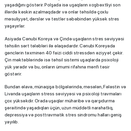
yaşadığını göstərir. Polşada isə uşaqların xoşbəxtliyi son
illərdə kəskin azalmaqdadır və onlar təhsildə çoxlu
məsuliyyət, dərslər və testlər səbəbindən yüksək stres
yaşayırlar.
Asiyada Cənubi Koreya və Çində uşaqların stres səviyyəsi
təhsilin sərt tələbləri ilə əlaqədardır. Cənubi Koreyada
gənclərin təxminən 40 faizi ciddi stressdən əziyyət çəkir.
Çin məktəblərində isə təhsil sistemi uşaqlarda psixoloji
yük yaradır və bu, onların ümumi rifahına mənfi təsir
göstərir.
Bundan əlavə, münaqişə bölgələrində, məsələn, Fələstin və
Livanda uşaqların stress səviyyəsi və psixoloji travmaları
çox yüksəkdir. Orada uşaqlar müharibə və qarşıdurma
şəraitində yaşadıqları üçün, uzun müddətli narahatlıq,
depressiya və posttravmatik stres sindromu halları geniş
yayılıb.