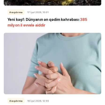
Araşdırma
17 İyul 2026, 10:01
Yeni kəşf: Dünyanın ən qədim kəhrəbası
385
milyon il əvvələ aiddir
Araşdırma
16 İyul 2026, 12:55