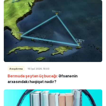
Araşdırma
15 İyul 2026, 14:03
Bermuda şeytan üçbucağı:
Əfsanənin
arxasındakı həqiqət nədir?