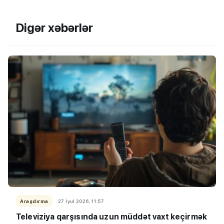
Digər xəbərlər
Araşdırma
27 İyul 2026, 11:57
Televiziya qarşısında uzun müddət vaxt keçirmək