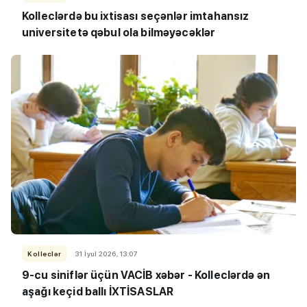
Kolleclərdə bu ixtisası seçənlər imtahansız
universitetə qəbul ola bilməyəcəklər
Kolleclər
31 İyul 2026, 13:07
9-cu siniflər üçün VACİB xəbər - Kolleclərdə ən
aşağı keçid ballı İXTİSASLAR