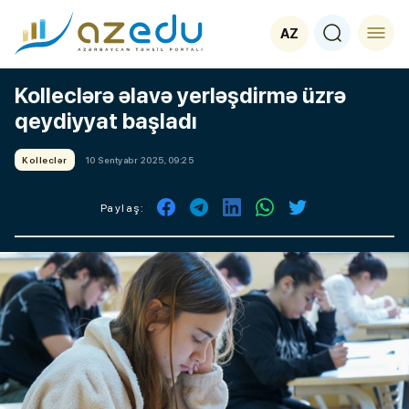
AZ
Kolleclərə əlavə yerləşdirmə üzrə
qeydiyyat başladı
Kolleclər
10 Sentyabr 2025, 09:25
Paylaş: