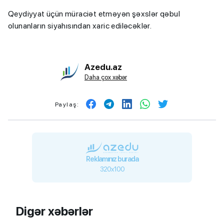
Qeydiyyat üçün müraciət etməyən şəxslər qəbul
olunanların siyahısından xaric ediləcəklər.
Azedu.az
Daha çox xəbər
Paylaş:
Reklamınız burada
320x100
Digər xəbərlər