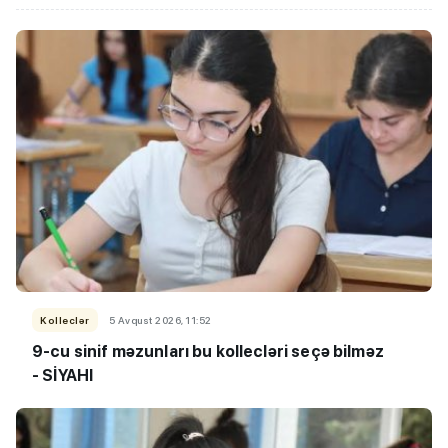
Kolleclər
5 Avqust 2026, 11:52
9-cu sinif məzunları bu kollecləri seçə bilməz
- SİYAHI