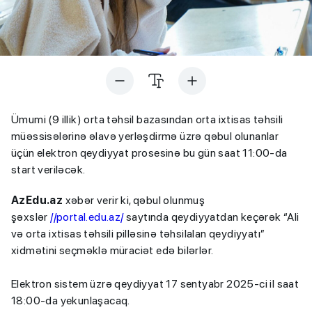
Ümumi (9 illik) orta təhsil bazasından orta ixtisas təhsili
müəssisələrinə əlavə yerləşdirmə üzrə qəbul olunanlar
üçün elektron qeydiyyat prosesinə bu gün saat 11:00-da
start veriləcək.
AzEdu.az
xəbər verir ki, qəbul olunmuş
şəxslər
//portal.edu.az/
saytında qeydiyyatdan keçərək “Ali
və orta ixtisas təhsili pilləsinə təhsilalan qeydiyyatı”
xidmətini seçməklə müraciət edə bilərlər.
Elektron sistem üzrə qeydiyyat 17 sentyabr 2025-ci il saat
18:00-da yekunlaşacaq.