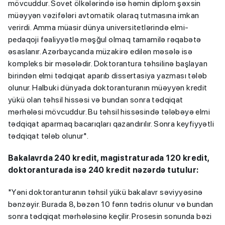
mövcuddur. Sovet ölkələrində isə həmin diplom şəxsin
müəyyən vəzifələri avtomatik olaraq tutmasına imkan
verirdi. Amma müasir dünya universitetlərində elmi-
pedaqoji fəaliyyətlə məşğul olmaq tamamilə rəqabətə
əsaslanır. Azərbaycanda müzakirə edilən məsələ isə
kompleks bir məsələdir. Doktorantura təhsilinə başlayan
birindən elmi tədqiqat aparıb dissertasiya yazması tələb
olunur. Halbuki dünyada doktoranturanın müəyyən kredit
yükü olan təhsil hissəsi və bundan sonra tədqiqat
mərhələsi mövcuddur. Bu təhsil hissəsində tələbəyə elmi
tədqiqat aparmaq bacarıqları qazandırılır. Sonra keyfiyyətli
tədqiqat tələb olunur".
Bakalavrda 240 kredit, magistraturada 120 kredit,
doktoranturada isə 240 kredit nəzərdə tutulur:
"Yəni doktoranturanın təhsil yükü bakalavr səviyyəsinə
bənzəyir. Burada 8, bəzən 10 fənn tədris olunur və bundan
sonra tədqiqat mərhələsinə keçilir. Prosesin sonunda bəzi