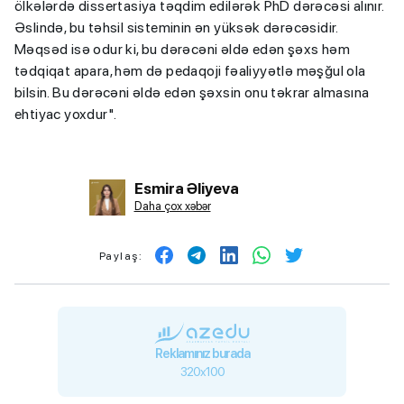
ölkələrdə dissertasiya təqdim edilərək PhD dərəcəsi alınır.
Əslində, bu təhsil sisteminin ən yüksək dərəcəsidir.
Məqsəd isə odur ki, bu dərəcəni əldə edən şəxs həm
tədqiqat apara, həm də pedaqoji fəaliyyətlə məşğul ola
bilsin. Bu dərəcəni əldə edən şəxsin onu təkrar almasına
ehtiyac yoxdur".
Esmira Əliyeva
Daha çox xəbər
Paylaş:
Reklamınız burada
320x100