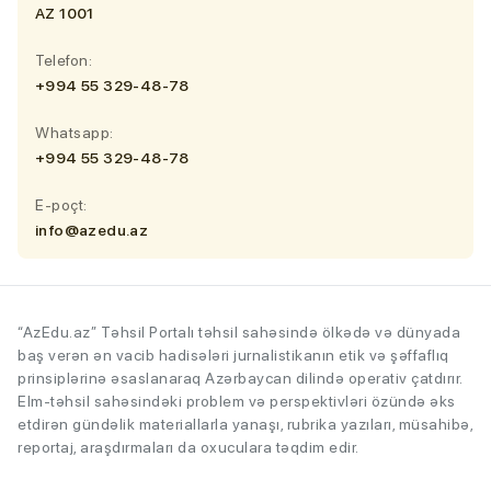
AZ 1001
Telefon:
+994 55 329-48-78
Whatsapp:
+994 55 329-48-78
E-poçt:
info@azedu.az
“AzEdu.az” Təhsil Portalı təhsil sahəsində ölkədə və dünyada
baş verən ən vacib hadisələri jurnalistikanın etik və şəffaflıq
prinsiplərinə əsaslanaraq Azərbaycan dilində operativ çatdırır.
Elm-təhsil sahəsindəki problem və perspektivləri özündə əks
etdirən gündəlik materiallarla yanaşı, rubrika yazıları, müsahibə,
reportaj, araşdırmaları da oxuculara təqdim edir.