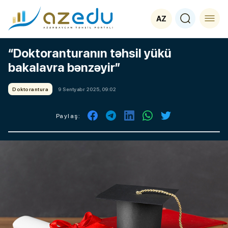
AZ
“Doktoranturanın təhsil yükü
bakalavra bənzəyir”
Doktorantura
9 Sentyabr 2025, 09:02
Paylaş: