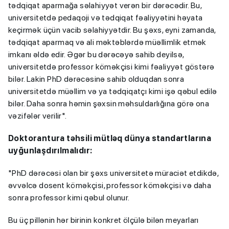
tədqiqat aparmağa səlahiyyət verən bir dərəcədir. Bu,
universitetdə pedaqoji və tədqiqat fəaliyyətini həyata
keçirmək üçün vacib səlahiyyətdir. Bu şəxs, eyni zamanda,
tədqiqat aparmaq və ali məktəblərdə müəllimlik etmək
imkanı əldə edir. Əgər bu dərəcəyə sahib deyilsə,
universitetdə professor köməkçisi kimi fəaliyyət göstərə
bilər. Lakin PhD dərəcəsinə sahib olduqdan sonra
universitetdə müəllim və ya tədqiqatçı kimi işə qəbul edilə
bilər. Daha sonra həmin şəxsin məhsuldarlığına görə ona
vəzifələr verilir".
Doktorantura təhsili mütləq dünya standartlarına
uyğunlaşdırılmalıdır:
"PhD dərəcəsi olan bir şəxs universitetə müraciət etdikdə,
əvvəlcə dosent köməkçisi, professor köməkçisi və daha
sonra professor kimi qəbul olunur.
Bu üç pillənin hər birinin konkret ölçülə bilən meyarları