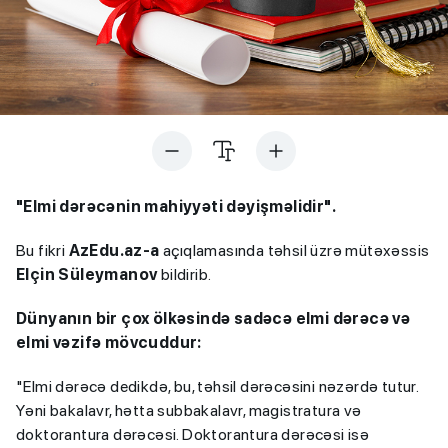
"Elmi dərəcənin mahiyyəti dəyişməlidir".
Bu fikri
AzEdu.az-a
açıqlamasında təhsil üzrə mütəxəssis
Elçin Süleymanov
bildirib.
Dünyanın bir çox ölkəsində sadəcə elmi dərəcə və
elmi vəzifə mövcuddur:
"Elmi dərəcə dedikdə, bu, təhsil dərəcəsini nəzərdə tutur.
Yəni bakalavr, hətta subbakalavr, magistratura və
doktorantura dərəcəsi. Doktorantura dərəcəsi isə