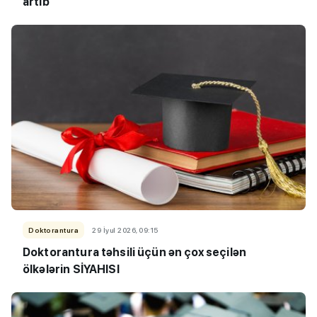
artıb
Doktorantura
29 İyul 2026, 09:15
Doktorantura təhsili üçün ən çox seçilən
ölkələrin SİYAHISI