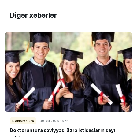
Digər xəbərlər
Doktorantura
30 İyul 2026, 16:52
Doktorantura səviyyəsi üzrə ixtisasların sayı