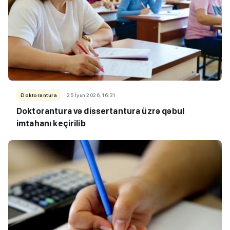
Doktorantura
25 İyun 2026, 16:31
Doktorantura və dissertantura üzrə qəbul
imtahanı keçirilib