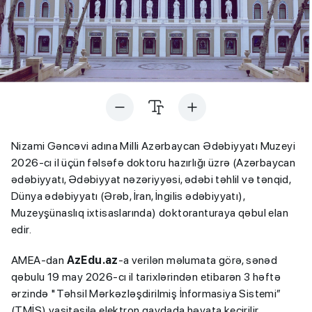
Nizami Gəncəvi adına Milli Azərbaycan Ədəbiyyatı Muzeyi
2026-cı il üçün fəlsəfə doktoru hazırlığı üzrə (Azərbaycan
ədəbiyyatı, Ədəbiyyat nəzəriyyəsi, ədəbi təhlil və tənqid,
Dünya ədəbiyyatı (Ərəb, İran, İngilis ədəbiyyatı),
Muzeyşünaslıq ixtisaslarında) doktoranturaya qəbul elan
edir.
AMEA-dan
AzEdu.az
-a verilən məlumata görə, sənəd
qəbulu 19 may 2026-cı il tarixlərindən etibarən 3 həftə
ərzində "Təhsil Mərkəzləşdirilmiş İnformasiya Sistemi”
(TMİS) vasitəsilə elektron qaydada həyata keçirilir.