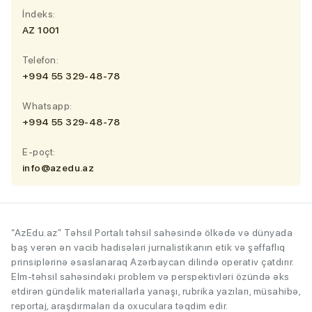
İndeks:
AZ 1001
Telefon:
+994 55 329-48-78
Whatsapp:
+994 55 329-48-78
E-poçt:
info@azedu.az
“AzEdu.az” Təhsil Portalı təhsil sahəsində ölkədə və dünyada
baş verən ən vacib hadisələri jurnalistikanın etik və şəffaflıq
prinsiplərinə əsaslanaraq Azərbaycan dilində operativ çatdırır.
Elm-təhsil sahəsindəki problem və perspektivləri özündə əks
etdirən gündəlik materiallarla yanaşı, rubrika yazıları, müsahibə,
reportaj, araşdırmaları da oxuculara təqdim edir.