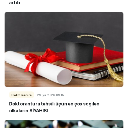
artıb
Doktorantura
29 İyul 2026, 09:15
Doktorantura təhsili üçün ən çox seçilən
ölkələrin SİYAHISI