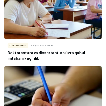
Doktorantura
25 İyun 2026, 16:31
Doktorantura və dissertantura üzrə qəbul
imtahanı keçirilib