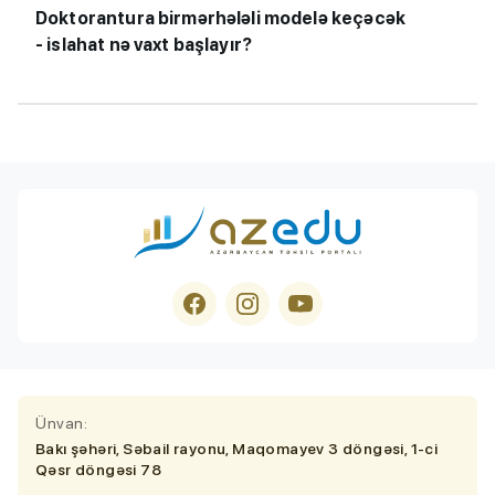
Doktorantura birmərhələli modelə keçəcək
- islahat nə vaxt başlayır?
Ünvan:
Bakı şəhəri, Səbail rayonu, Maqomayev 3 döngəsi, 1-ci
Qəsr döngəsi 78