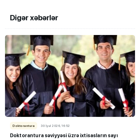
Digər xəbərlər
Doktorantura
30 İyul 2026, 16:52
Doktorantura səviyyəsi üzrə ixtisasların sayı