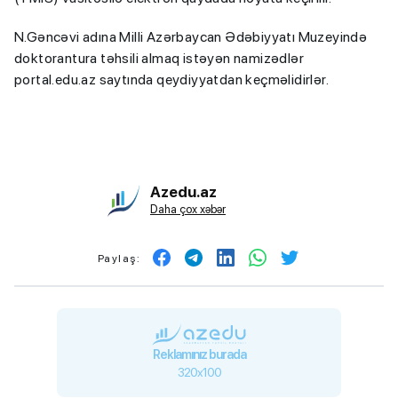
N.Gəncəvi adına Milli Azərbaycan Ədəbiyyatı Muzeyində
doktorantura təhsili almaq istəyən namizədlər
portal.edu.az saytında qeydiyyatdan keçməlidirlər.
Azedu.az
Daha çox xəbər
Paylaş:
Reklamınız burada
320x100