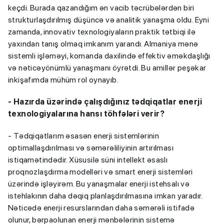
keçdi. Burada qazandığım ən vacib təcrübələrdən biri
strukturlaşdırılmış düşüncə və analitik yanaşma oldu. Eyni
zamanda, innovativ texnologiyaların praktik tətbiqi ilə
yaxından tanış olmaq imkanım yarandı. Almaniya mənə
sistemli işləməyi, komanda daxilində effektiv əməkdaşlığı
və nəticəyönümlü yanaşmanı öyrətdi. Bu amillər peşəkar
inkişafımda mühüm rol oynayıb.
- Hazırda üzərində çalışdığınız tədqiqatlar enerji
texnologiyalarına hansı töhfələri verir?
- Tədqiqatlarım əsasən enerji sistemlərinin
optimallaşdırılması və səmərəliliyinin artırılması
istiqamətindədir. Xüsusilə süni intellekt əsaslı
proqnozlaşdırma modelləri və smart enerji sistemləri
üzərində işləyirəm. Bu yanaşmalar enerji istehsalı və
istehlakının daha dəqiq planlaşdırılmasına imkan yaradır.
Nəticədə enerji resurslarından daha səmərəli istifadə
olunur, bərpaolunan enerji mənbələrinin sistemə