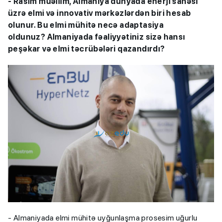
- Rasim müəllim, Almaniya dünyada enerji sahəsi
üzrə elmi və innovativ mərkəzlərdən biri hesab
olunur. Bu elmi mühitə necə adaptasiya
oldunuz? Almaniyada fəaliyyətiniz sizə hansı
peşəkar və elmi təcrübələri qazandırdı?
- Almaniyada elmi mühitə uyğunlaşma prosesim uğurlu