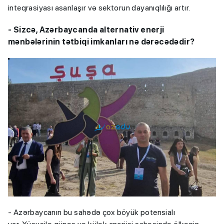
inteqrasiyası asanlaşır və sektorun dayanıqlılığı artır.
- Sizcə, Azərbaycanda alternativ enerji
mənbələrinin tətbiqi imkanları nə dərəcədədir?
- Azərbaycanın bu sahədə çox böyük potensialı