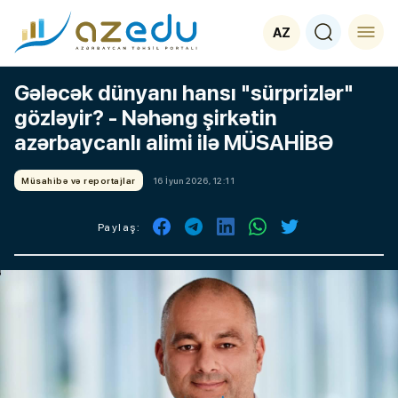
AZ
Gələcək dünyanı hansı "sürprizlər"
gözləyir? - Nəhəng şirkətin
azərbaycanlı alimi ilə MÜSAHİBƏ
Müsahibə və reportajlar
16 İyun 2026, 12:11
Paylaş: