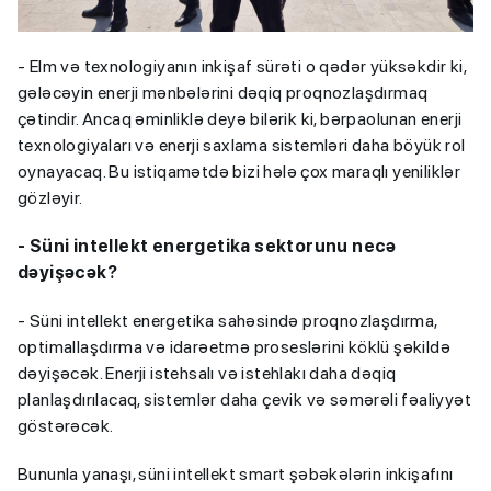
- Elm və texnologiyanın inkişaf sürəti o qədər yüksəkdir ki,
gələcəyin enerji mənbələrini dəqiq proqnozlaşdırmaq
çətindir. Ancaq əminliklə deyə bilərik ki, bərpaolunan enerji
texnologiyaları və enerji saxlama sistemləri daha böyük rol
oynayacaq. Bu istiqamətdə bizi hələ çox maraqlı yeniliklər
gözləyir.
- Süni intellekt energetika sektorunu necə
dəyişəcək?
- Süni intellekt energetika sahəsində proqnozlaşdırma,
optimallaşdırma və idarəetmə proseslərini köklü şəkildə
dəyişəcək. Enerji istehsalı və istehlakı daha dəqiq
planlaşdırılacaq, sistemlər daha çevik və səmərəli fəaliyyət
göstərəcək.
Bununla yanaşı, süni intellekt smart şəbəkələrin inkişafını