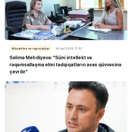
Müsahibə və reportajlar
14 İyul 2026, 17:57
Səlimə Mehdiyeva: “Süni intellekt və
rəqəmsallaşma elmi tədqiqatların əsas qüvvəsinə
çevrilir”