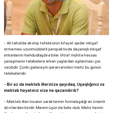
- Ali təhsildə ekoloji təfəkkürün kifayət qədər inkişaf
etməməsi uzunmüddətli perspektivdə dayanıqlı inkişaf
imkanlarını məhdudlaşdıra bilər. Ətraf mühitə həssas
yanaşmanın tələbələrə erkən yaşlardan aşılanması çox
vacibdir. Çünki gələcəyin qərarvericiləri məhz bu günün
tələbələridir.
- Bir az da məktəb illərinizə qayıdaq. Uşaqlığınız və
məktəb həyatınız sizə nə qazandırıb?
- Məktəb illəri insanın xarakterinin formalaşdığı ən önəmli
dövrlərdən biridir. Mənim üçün də belə olub. Məhz həmin