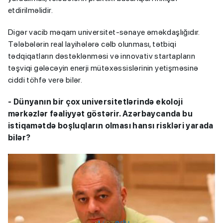
etdirilməlidir.
Digər vacib məqam universitet-sənaye əməkdaşlığıdır.
Tələbələrin real layihələrə cəlb olunması, tətbiqi
tədqiqatların dəstəklənməsi və innovativ startapların
təşviqi gələcəyin enerji mütəxəssislərinin yetişməsinə
ciddi töhfə verə bilər.
- Dünyanın bir çox universitetlərində ekoloji
mərkəzlər fəaliyyət göstərir. Azərbaycanda bu
istiqamətdə boşluqların olması hansı riskləri yarada
bilər?