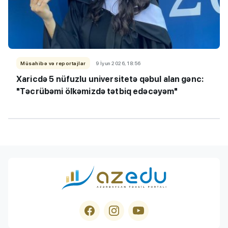
Müsahibə və reportajlar
9 İyun 2026, 18:56
Xaricdə 5 nüfuzlu universitetə qəbul alan gənc:
"Təcrübəmi ölkəmizdə tətbiq edəcəyəm"