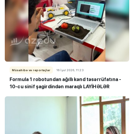
Müsahibə və reportajlar
16 İyul 2026, 11:23
Formula 1 robotundan ağıllı kənd təsərrüfatına -
10-cu sinif şagirdindən maraqlı LAYİHƏLƏR