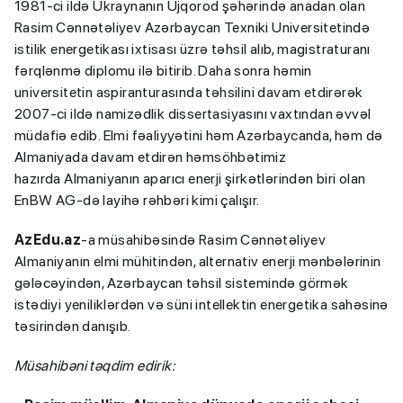
1981-ci ildə Ukraynanın Ujqorod şəhərində anadan olan
Rasim Cənnətəliyev Azərbaycan Texniki Universitetində
istilik energetikası ixtisası üzrə təhsil alıb, magistraturanı
fərqlənmə diplomu ilə bitirib. Daha sonra həmin
universitetin aspiranturasında təhsilini davam etdirərək
2007-ci ildə namizədlik dissertasiyasını vaxtından əvvəl
müdafiə edib. Elmi fəaliyyətini həm Azərbaycanda, həm də
Almaniyada davam etdirən həmsöhbətimiz
hazırda Almaniyanın aparıcı enerji şirkətlərindən biri olan
EnBW AG-də layihə rəhbəri kimi çalışır.
AzEdu.az
-a müsahibəsində Rasim Cənnətəliyev
Almaniyanın elmi mühitindən, alternativ enerji mənbələrinin
gələcəyindən, Azərbaycan təhsil sistemində görmək
istədiyi yeniliklərdən və süni intellektin energetika sahəsinə
təsirindən danışıb.
Müsahibəni təqdim edirik: