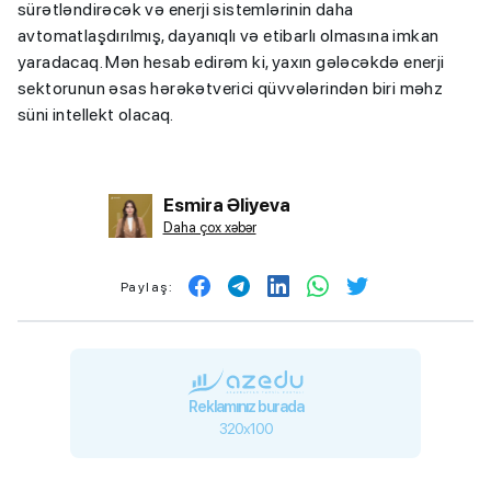
sürətləndirəcək və enerji sistemlərinin daha
avtomatlaşdırılmış, dayanıqlı və etibarlı olmasına imkan
yaradacaq. Mən hesab edirəm ki, yaxın gələcəkdə enerji
sektorunun əsas hərəkətverici qüvvələrindən biri məhz
süni intellekt olacaq.
Esmira Əliyeva
Daha çox xəbər
Paylaş:
Reklamınız burada
320x100