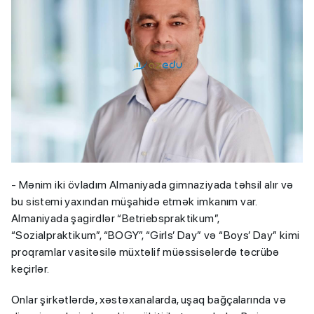
- Mənim iki övladım Almaniyada gimnaziyada təhsil alır və
bu sistemi yaxından müşahidə etmək imkanım var.
Almaniyada şagirdlər “Betriebspraktikum”,
“Sozialpraktikum”, “BOGY”, “Girls’ Day” və “Boys’ Day” kimi
proqramlar vasitəsilə müxtəlif müəssisələrdə təcrübə
keçirlər.
Onlar şirkətlərdə, xəstəxanalarda, uşaq bağçalarında və