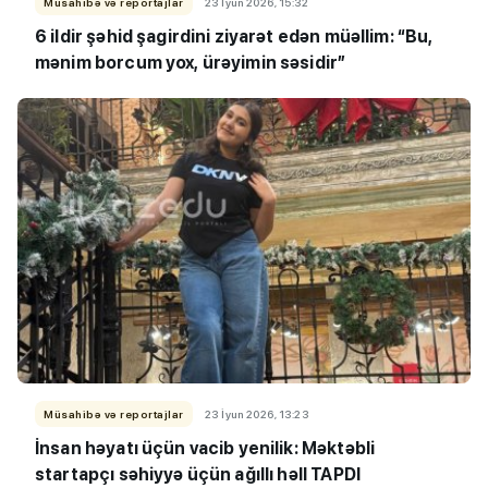
Müsahibə və reportajlar
23 İyun 2026, 15:32
6 ildir şəhid şagirdini ziyarət edən müəllim: “Bu,
mənim borcum yox, ürəyimin səsidir”
Müsahibə və reportajlar
23 İyun 2026, 13:23
İnsan həyatı üçün vacib yenilik: Məktəbli
startapçı səhiyyə üçün ağıllı həll TAPDI