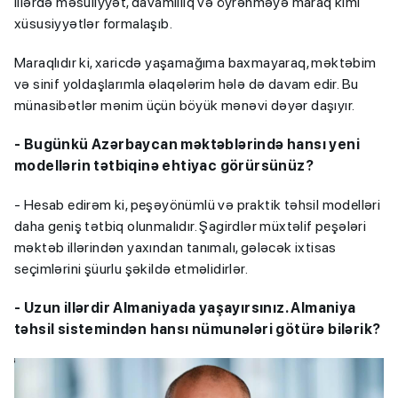
illərdə məsuliyyət, davamlılıq və öyrənməyə maraq kimi
xüsusiyyətlər formalaşıb.
Maraqlıdır ki, xaricdə yaşamağıma baxmayaraq, məktəbim
və sinif yoldaşlarımla əlaqələrim hələ də davam edir. Bu
münasibətlər mənim üçün böyük mənəvi dəyər daşıyır.
- Bugünkü Azərbaycan məktəblərində hansı yeni
modellərin tətbiqinə ehtiyac görürsünüz?
- Hesab edirəm ki, peşəyönümlü və praktik təhsil modelləri
daha geniş tətbiq olunmalıdır. Şagirdlər müxtəlif peşələri
məktəb illərindən yaxından tanımalı, gələcək ixtisas
seçimlərini şüurlu şəkildə etməlidirlər.
- Uzun illərdir Almaniyada yaşayırsınız. Almaniya
təhsil sistemindən hansı nümunələri götürə bilərik?