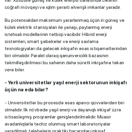
var. Xüsusilə günəş və külək enerjisi sahəsində ölkənin
coğrafi mövqeyi və iqlim şəraiti əlverişli imkanlar yaradır.
Bu potensialdan maksimum yararlanmaq üçün iri günəş və
külək elektrik stansiyaları ilə yanaşı, paylanmış enerji
istehsalı modellərinin tətbiqi vacibdir. Hibrid enerji
sistemləri, smart şəbəkələr və enerji saxlama
texnologiyaları da gələcək inkişafın əsas istiqamətlərindən
biri olmalıdır. Paralel olaraq qanunvericilik bazasının
təkmilləşdirilməsi bu sahənin daha sürətli inkişafına təkan
verə bilər.
- Yerli universitetlər yaşıl enerji sektorunun inkişafı
üçün nə edə bilər?
- Universitetlər bu prosesdə əsas aparıcı qüvvələrdən biri
olmalıdır. İlk növbədə yaşıl enerji və dayanıqlı inkişaf üzrə
ixtisaslaşmış proqramlar genişləndirilməlidir. Müasir
avadanlıqlarla təchiz olunmuş smart laboratoriyalar
yaradılmalı, tələbələrin praktiki bacarıqları inkişaf