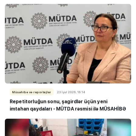
Müsahibə və reportajlar
23 İyul 2026, 16:14
Repetitorluğun sonu, şagirdlər üçün yeni
imtahan qaydaları - MÜTDA rəsmisi ilə MÜSAHİBƏ