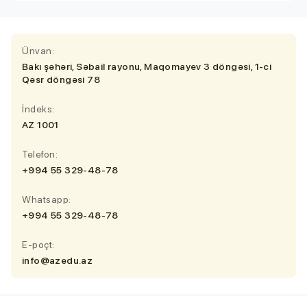
Ünvan:
Bakı şəhəri, Səbail rayonu, Maqomayev 3 döngəsi, 1-ci
Qəsr döngəsi 78
İndeks:
AZ 1001
Telefon:
+994 55 329-48-78
Whatsapp:
+994 55 329-48-78
E-poçt:
info@azedu.az