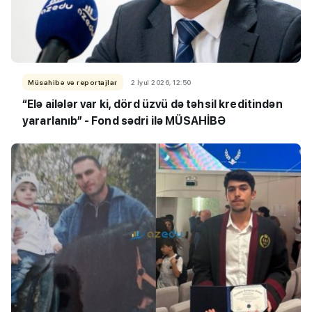
Müsahibə və reportajlar
2 İyul 2026, 12:50
“Elə ailələr var ki, dörd üzvü də təhsil kreditindən
yararlanıb” - Fond sədri ilə MÜSAHİBƏ