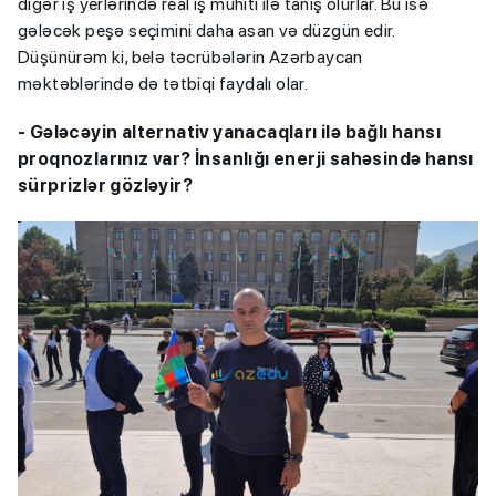
digər iş yerlərində real iş mühiti ilə tanış olurlar. Bu isə
gələcək peşə seçimini daha asan və düzgün edir.
Düşünürəm ki, belə təcrübələrin Azərbaycan
məktəblərində də tətbiqi faydalı olar.
- Gələcəyin alternativ yanacaqları ilə bağlı hansı
proqnozlarınız var? İnsanlığı enerji sahəsində hansı
sürprizlər gözləyir?