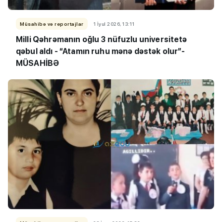
Müsahibə və reportajlar
1 İyul 2026, 13:11
Milli Qəhrəmanın oğlu 3 nüfuzlu universitetə
qəbul aldı - “Atamın ruhu mənə dəstək olur”-
MÜSAHİBƏ