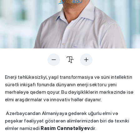
Enerji təhlükəsizliyi, yaşıl transformasiya və süni intellektin
sürətli inkişafı fonunda dünyanın enerji sektoru yeni
mərhələyə qədəm qoyur. Bu dəyişikliklərin mərkəzində isə
elmi araşdırmalar və innovativ həllər dayanır.
Azərbaycandan Almaniyaya gedərək uğurlu elmi və
peşəkar fəaliyyət göstərən alimlərimizdən biri də texniki
elmlər namizədi
Rasim Cənnətəliyev
dir.