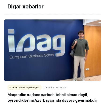
Digər xəbərlər
Müsahibə və reportajlar
28 İyul 2026, 17:56
Məqsədim sadəcə xaricdə təhsil almaq deyil,
öyrəndiklərimi Azərbaycanda dəyərə çevirməkdir