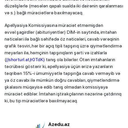
düzəlişlərlə (məsələn qapalı sualda iki dairənin qaralanması
və s.) bağlı müraciətlərə baxılmayacaq.
Apellyasiya Komissiyasına müraciət etməmişdən
əvvəl şagirdlər (abituriyentlər) DİM-in saytında, imtahan
nəticələri ilə bağlı səhifədə öz nəticələri, cavab vərəqinin
qrafik təsviri, hər bir açıq tipli tapşırıq üzrə qiymətləndirmə
meyarları ilə, həmçinin tapşırıqların şərti və izahlarla
(
//shorturl.at/r0TdK
)
tanış ola bilərlər. Ötən imtahanların
təcrübəsi göstərir ki, apellyasiya üçün ərizə yazanların
təqribən 15%-i ümumiyyətlə tapşırığa cavab verməyib və
ya öz cavabı ilə mümkün doğru cavabları, qiymətləndirmə
şkalasını müqayisə edib tanış olmadan komissiyaya
müraciət ediblər. İmtahan iştirakçılarının nəzərinə çatdırırıq
ki, bu tip müraciətlərə baxılmayacaq.
Azedu.az