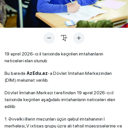
19 aprel 2026-cı il tarixində keçirilən imtahanların
nəticələri elan olunub.
Bu barədə
AzEdu.az
-a Dövlət İmtahan Mərkəzindən
(DİM) məlumat verilib.
Dövlət İmtahan Mərkəzi tərəfindən 19 aprel 2026-cı il
tarixində keçirilən aşağıdakı imtahanların nəticələri elan
edilib:
1. Əvvəlki illərin məzunları üçün qəbul imtahanının I
mərhələsi, V ixtisas qrupu üzrə ali təhsil müəssisələrinə və