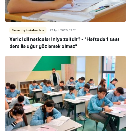
Buraxılış imtahanları
27 İyul 2026, 12:21
Xarici dil nəticələri niyə zəifdir? - "Həftədə 1 saat
dərs ilə uğur gözləmək olmaz"