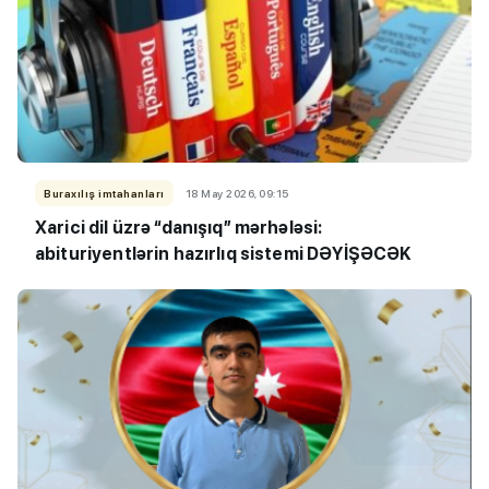
Buraxılış imtahanları
18 May 2026, 09:15
Xarici dil üzrə “danışıq” mərhələsi:
abituriyentlərin hazırlıq sistemi DƏYİŞƏCƏK