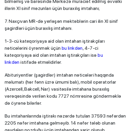
bilməmiş və barəsində Mərkəzə müraciət edilmiş əvvəlki
illərin XI sinif məzunları üçün buraxılış imtahanı;
7. Naxçıvan MR-də yerləşən məktəblərin cari ilin XI sinif
şagirdləri üçün buraxılış imtahanı.
1-3-cü kateqoriyaya aid olan imtahan iştirakçıları
nəticələrini öyrənmək üçün
bu linkdən
, 4-7-ci
kateqoriyaya aid olan imtahan iştirakçıları isə
bu
linkdən
istifadə etməlidirlər.
Abituriyentlər (şagirdlər) imtahan nəticələri haqqında
məlumatı (hər fənn üzrə ümumi balı), mobil operatorlar
(Azercell, Bakcell, Nar) vasitəsilə imtahana buraxılış
vərəqəsində verilən kodu 7727 nömrəsinə göndərməklə
də öyrənə bilərlər.
Bu imtahanlarında iştirakı nəzərdə tutulan 37593 nəfərdən
2205 nəfər imtahana gəlməyib. 14 nəfər tələb olunan
qaydaları pozduğu üçün imtahandan xaric olunub.