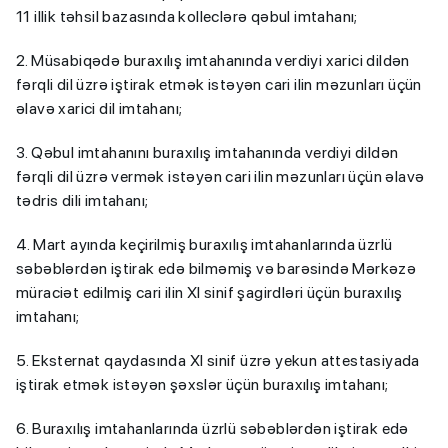
11 illik təhsil bazasında kolleclərə qəbul imtahanı;
2. Müsabiqədə buraxılış imtahanında verdiyi xarici dildən
fərqli dil üzrə iştirak etmək istəyən cari ilin məzunları üçün
əlavə xarici dil imtahanı;
3. Qəbul imtahanını buraxılış imtahanında verdiyi dildən
fərqli dil üzrə vermək istəyən cari ilin məzunları üçün əlavə
tədris dili imtahanı;
4. Mart ayında keçirilmiş buraxılış imtahanlarında üzrlü
səbəblərdən iştirak edə bilməmiş və barəsində Mərkəzə
müraciət edilmiş cari ilin XI sinif şagirdləri üçün buraxılış
imtahanı;
5. Eksternat qaydasında XI sinif üzrə yekun attestasiyada
iştirak etmək istəyən şəxslər üçün buraxılış imtahanı;
6. Buraxılış imtahanlarında üzrlü səbəblərdən iştirak edə