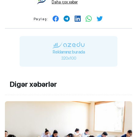
Daha çox xəbər
Paylaş:
Reklamınız burada
320x100
Digər xəbərlər