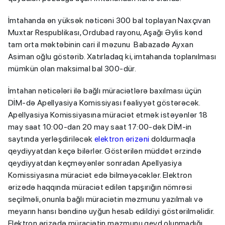
İmtahanda ən yüksək nəticəni 300 bal toplayan Naxçıvan
Muxtar Respublikası, Ordubad rayonu, Aşağı Əylis kənd
tam orta məktəbinin cari il məzunu Babazadə Ayxan
Asiman oğlu göstərib. Xatırladaq ki, imtahanda toplanılması
mümkün olan maksimal bal 300-dür.
İmtahan nəticələri ilə bağlı müraciətlərə baxılması üçün
DİM-də Apellyasiya Komissiyası fəaliyyət göstərəcək.
Apellyasiya Komissiyasına müraciət etmək istəyənlər 18
may saat 10:00-dan 20 may saat 17:00-dək DİM-in
saytında yerləşdiriləcək
elektron ərizəni
doldurmaqla
qeydiyyatdan keçə bilərlər. Göstərilən müddət ərzində
qeydiyyatdan keçməyənlər sonradan Apellyasiya
Komissiyasına müraciət edə bilməyəcəklər. Elektron
ərizədə haqqında müraciət edilən tapşırığın nömrəsi
seçilməli, onunla bağlı müraciətin məzmunu yazılmalı və
meyarın hansı bəndinə uyğun hesab edildiyi göstərilməlidir.
Elektron ərizədə müraciətin məzmunu qeyd olunmadığı