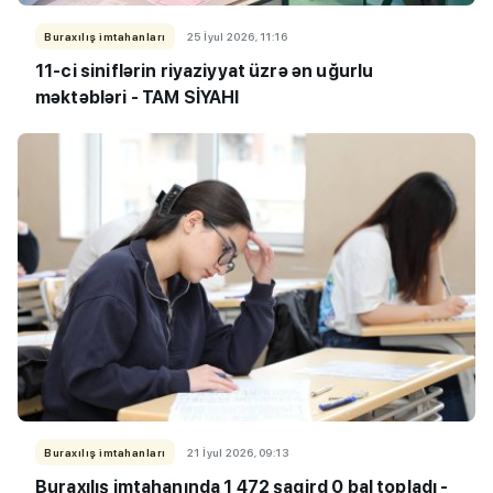
Buraxılış imtahanları
25 İyul 2026, 11:16
11-ci siniflərin riyaziyyat üzrə ən uğurlu
məktəbləri - TAM SİYAHI
Buraxılış imtahanları
21 İyul 2026, 09:13
Buraxılış imtahanında 1 472 şagird 0 bal topladı -