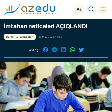
AZ
İmtahan nəticələri AÇIQLANDI
Buraxılış imtahanları
15 May 2026, 16:40
Paylaş: