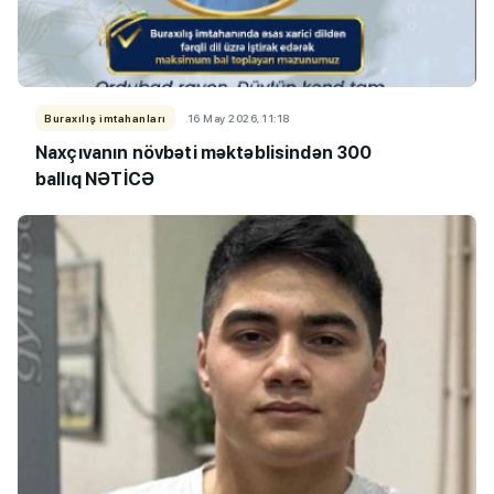
Buraxılış imtahanları
16 May 2026, 11:18
Naxçıvanın növbəti məktəblisindən 300
ballıq NƏTİCƏ