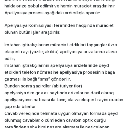
halda ərizə qəbul edilmir və həmin müraciət araşdırılmır.
Apellyasiya prosesi aşağıdakı ardıcıllıqla aparılır:
Apellyasiya Komissiyası tərəfindən haqqında müraciət
olunan bütün işlər araşdırılır;
İmtahan iştirakçılarının müraciət etdikləri tapşırıqlar üzrə
ekspert rəyi (yazılı şəkildə) apellyasiya ərizələrinə əlavə
edilir;
İmtahan iştirakçılarının apellyasiya ərizələrində qeyd
etdikləri telefon nömrəsinə apellyasiya prosesinin başa
çatması ilə bağlı “sms” göndərilir.
Bundan sonra şagirdlər (abituriyentlər)
apelyasiya.dim.gov.az saytında ərizələrinə daxil olaraq
apellyasiyanın nəticəsi ilə tanış ola və ekspert rəyini oradan
çap edə bilərlər.
Cavab vərəqində təlimata uyğun olmayan formada qeyd
olunmuş cavablar, o cümlədən cavabın optik qurğu
tərəfindən səhv kimi nəzərə alınması ilə nəticələnən