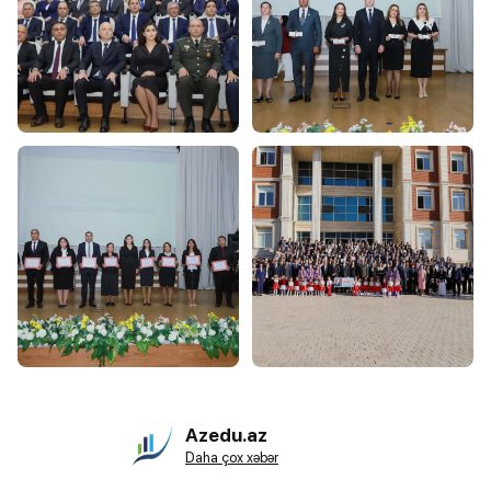
Azedu.az
Daha çox xəbər