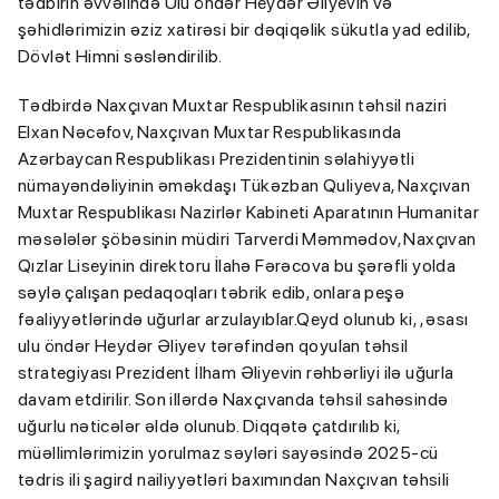
tədbirin əvvəlində Ulu öndər Heydər Əliyevin və
şəhidlərimizin əziz xatirəsi bir dəqiqəlik sükutla yad edilib,
Dövlət Himni səsləndirilib.
Tədbirdə Naxçıvan Muxtar Respublikasının təhsil naziri
Elxan Nəcəfov, Naxçıvan Muxtar Respublikasında
Azərbaycan Respublikası Prezidentinin səlahiyyətli
nümayəndəliyinin əməkdaşı Tükəzban Quliyeva, Naxçıvan
Muxtar Respublikası Nazirlər Kabineti Aparatının Humanitar
məsələlər şöbəsinin müdiri Tarverdi Məmmədov, Naxçıvan
Qızlar Liseyinin direktoru İlahə Fərəcova bu şərəfli yolda
səylə çalışan pedaqoqları təbrik edib, onlara peşə
fəaliyyətlərində uğurlar arzulayıblar.Qeyd olunub ki, , əsası
ulu öndər Heydər Əliyev tərəfindən qoyulan təhsil
strategiyası Prezident İlham Əliyevin rəhbərliyi ilə uğurla
davam etdirilir. Son illərdə Naxçıvanda təhsil sahəsində
uğurlu nəticələr əldə olunub. Diqqətə çatdırılıb ki,
müəllimlərimizin yorulmaz səyləri sayəsində 2025-cü
tədris ili şagird nailiyyətləri baxımından Naxçıvan təhsili