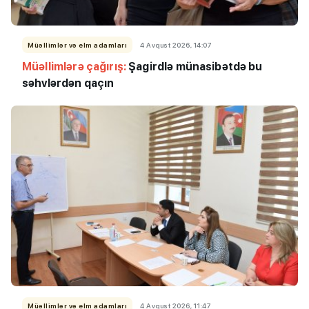
Müəllimlər və elm adamları
4 Avqust 2026, 14:07
Müəllimlərə çağırış:
Şagirdlə münasibətdə bu
səhvlərdən qaçın
Müəllimlər və elm adamları
4 Avqust 2026, 11:47