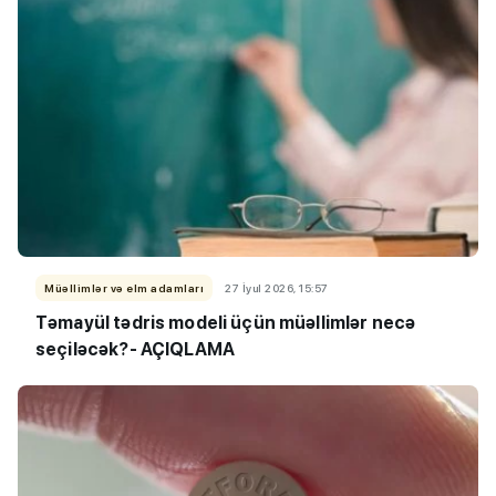
Müəllimlər və elm adamları
27 İyul 2026, 15:57
Təmayül tədris modeli üçün müəllimlər necə
seçiləcək?- AÇIQLAMA