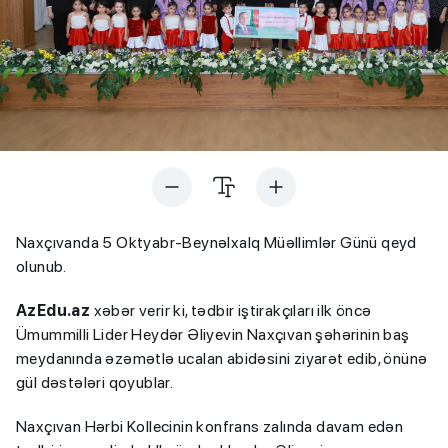
Naxçıvanda 5 Oktyabr-Beynəlxalq Müəllimlər Günü qeyd
olunub.
AzEdu.az
xəbər verir ki, tədbir iştirakçıları ilk öncə
Ümummilli Lider Heydər Əliyevin Naxçıvan şəhərinin baş
meydanında əzəmətlə ucalan abidəsini ziyarət edib, önünə
gül dəstələri qoyublar.
Naxçıvan Hərbi Kollecinin konfrans zalında davam edən