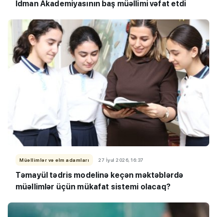
İdman Akademiyasının baş müəllimi vəfat etdi
Müəllimlər və elm adamları
27 İyul 2026, 16:37
Təmayül tədris modelinə keçən məktəblərdə
müəllimlər üçün mükafat sistemi olacaq?