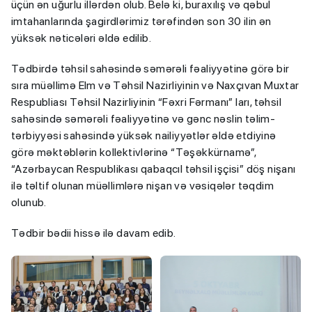
üçün ən uğurlu illərdən olub. Belə ki, buraxılış və qəbul
imtahanlarında şagirdlərimiz tərəfindən son 30 ilin ən
yüksək nəticələri əldə edilib.
Tədbirdə təhsil sahəsində səmərəli fəaliyyətinə görə bir
sıra müəllimə Elm və Təhsil Nazirliyinin və Naxçıvan Muxtar
Respubliası Təhsil Nazirliyinin “Fəxri Fərmanı” ları, təhsil
sahəsində səmərəli fəaliyyətinə və gənc nəslin təlim-
tərbiyyəsi sahəsində yüksək nailiyyətlər əldə etdiyinə
görə məktəblərin kollektivlərinə “Təşəkkürnamə”,
“Azərbaycan Respublikası qabaqcıl təhsil işçisi” döş nişanı
ilə təltif olunan müəllimlərə nişan və vəsiqələr təqdim
olunub.
Tədbir bədii hissə ilə davam edib.