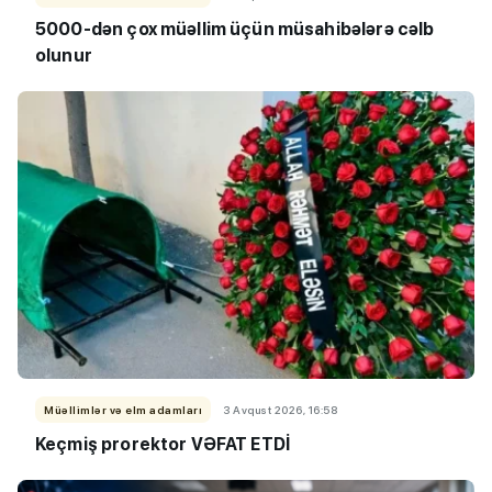
5000-dən çox müəllim üçün müsahibələrə cəlb
olunur
Müəllimlər və elm adamları
3 Avqust 2026, 16:58
Keçmiş prorektor VƏFAT ETDİ