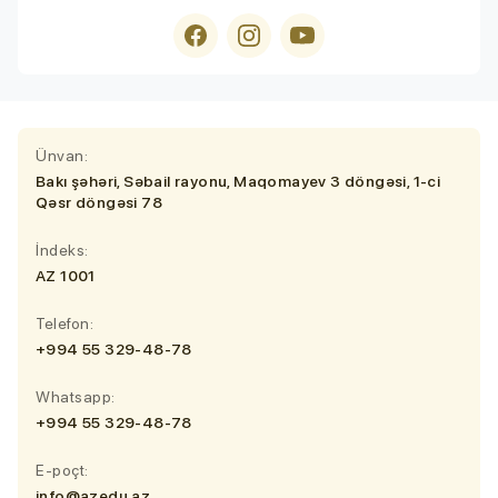
Ünvan:
Bakı şəhəri, Səbail rayonu, Maqomayev 3 döngəsi, 1-ci
Qəsr döngəsi 78
İndeks:
AZ 1001
Telefon:
+994 55 329-48-78
Whatsapp:
+994 55 329-48-78
E-poçt:
info@azedu.az