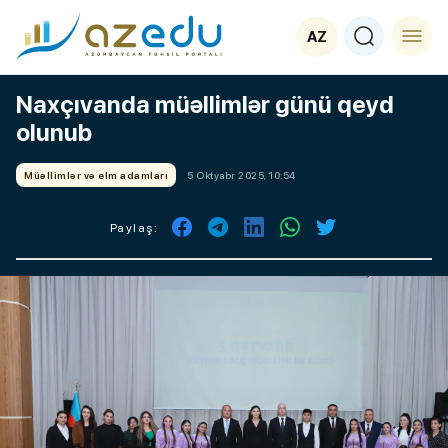
AZ
Naxçıvanda müəllimlər günü qeyd
olunub
Müəllimlər və elm adamları
5 Oktyabr 2025, 10:54
Paylaş: