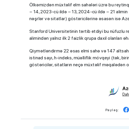
Ölkəmizdən müxtəlif elm sahələri üzrə bu reytinq s
– 14, 2023-cü ildə – 13, 2024-cü ildə – 21 alimin a
nəşrlər və sitatlar) göstəricilərinə əsasən isə Azə
Stanford Universitetinin tərtib etdiyi bu nüfuzlu
alimindən yalnız ilk 2 faizlik qrupa daxil olanları əh
Qiymətləndirmə 22 əsas elmi sahə və 147 altsahə
istinad sayı, h-indeks, müəlliflik mövqeyi (tək, bir
göstəricilər, sitatların neçə müxtəlif məqalədən 
Az
Dah
Paylaş: