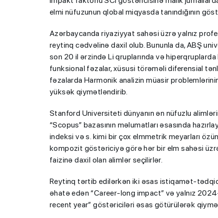
impakt faktorlu SCİ göstəricisinə malik jurnallard
elmi nüfuzunun qlobal miqyasda tanındığının göstə
Azərbaycanda riyaziyyat sahəsi üzrə yalnız profes
reytinq cədvəlinə daxil olub. Bununla da, ABŞ uni
son 20 il ərzində Li qruplarında və hiperqruplarda
funksional fəzalar, xüsusi törəməli diferensial tənli
fəzalarda Harmonik analizin müasir problemlərinin 
yüksək qiymətləndirib.
Stanford Universiteti dünyanın ən nüfuzlu alimləri
“Scopus” bazasının məlumatları əsasında hazırlayır.
indeksi və s. kimi bir çox elmmetrik meyarları özü
kompozit göstəriciyə görə hər bir elm sahəsi üzrə al
faizinə daxil olan alimlər seçilirlər.
Reytinq tərtib edilərkən iki əsas istiqamət-tədqi
əhatə edən “Career-long impact” və yalnız 2024-cü
recent year” göstəriciləri əsas götürülərək qiymət