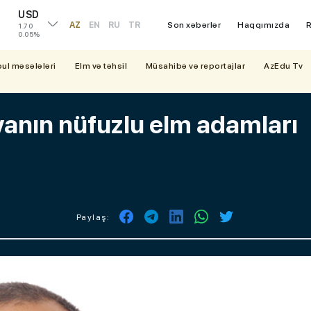
USD
AZ
EN
RU
TR
Son xəbərlər
Haqqımızda
R
1.70
0.05%
bul məsələləri
Elm və təhsil
Müsahibə və reportajlar
AzEdu Tv
yanın nüfuzlu elm adamları
Paylaş: