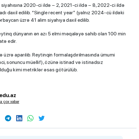
iyahısına 2020-ci ildə – 2, 2021-ci ildə – 8, 2022-ci ildə
dı daxil edilib. “Single recent year” (yalnız 2024-cü ildəki
rbaycan üzrə 41 alim siyahıya daxil edilib.
 reytinq dünyanın ən azı 5 elmi məqaləyə sahib olan 100 min
atə edir.
 üzrə aparılıb. Reytinqin formalaşdırılmasında ümumi
inci, sonuncu müəllif), özünə istinad və istinadsız
olduğu kimi metriklər əsas götürülüb.
edu.az
a çox xəbər