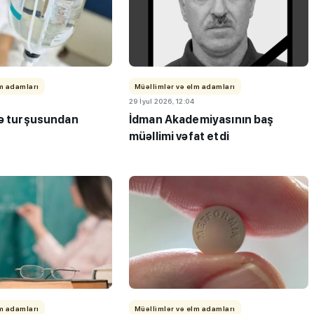
lm adamları
Müəllimlər və elm adamları
29 İyul 2026, 12:04
ən çox iş
MİQ balına görə Bakı üzrə
kə turşusundan
İdman Akademiyasının baş
müəllimi vəfat etdi
aslar
birinci, respublika üzrə beşi
OLDU
lm adamları
Müəllimlər və elm adamları