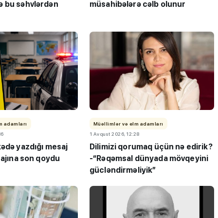
 bu səhvlərdən
müsahibələrə cəlb olunur
ı”- MİQ,
"Həftənin təhsil icmalı": Qəbul
r və qəbul
marafonu başa çatdı,
müəllimlərin nəticələri dəyişdi..
lm adamları
Müəllimlər və elm adamları
36
1 Avqust 2026, 12:28
kədə yazdığı mesaj
Dilimizi qorumaq üçün nə edirik?
tajına son qoydu
-“Rəqəmsal dünyada mövqeyini
gücləndirməliyik”