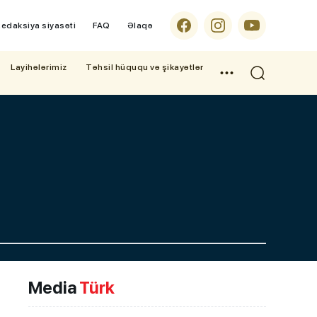
edaksiya siyasəti
FAQ
Əlaqə
Layihələrimiz
Təhsil hüququ və şikayətlər
Media
Türk