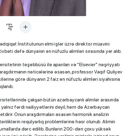
ədqiqat İnstitutunun elmi işlər üzrə direktor müavini
bəti dəfə dünyanın ən nüfuzlu alimləri sırasında yer alıb.
iversitetinin təşəbbüsü ilə aparılan və “Elsevier” nəşriyyatı
raşdırmanın nəticələrinə əsasən, professor Vaqif Quliyev
cilərinə görə dünyanın 2 faiz ən nüfuzlu alimləri siyahısına
ıqlanıb.
rsitetlərində çalışan bütün azərbaycanlı alimlər arasında
yalnız fərdi nailiyyətlərini deyil, həm də Azərbaycan
tdirir. Onun araşdırmaları əsasən harmonik analizin
ənliklərin requlyarlıq problemlərinə həsr olunub. Alimin
urnallarda dərc edilib. Bunların 200-dən çoxu yüksək