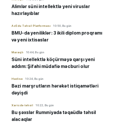
Alimlər süni intellektlə yeni viruslar
hazırlayıblar
AzEdu Təhsil Platforması
10:50, Bu gün
BMU-da yeniliklər: 3 ikili diplom proqramı
və yeni ixtisaslar
Maraqlı
10:44, Bu gün
Süni intellektlə köçürməyə qarşı yeni
addım: Şifahi müdafiə məcburi olur
Hadisə
10:24, Bu gün
Bəzi marşrutların hərəkət istiqamətləri
dəyişdi
Xaricdə təhsil
10:22, Bu gün
Bu şəxslər Rumıniyada təqaüdlə təhsil
alacaqlar