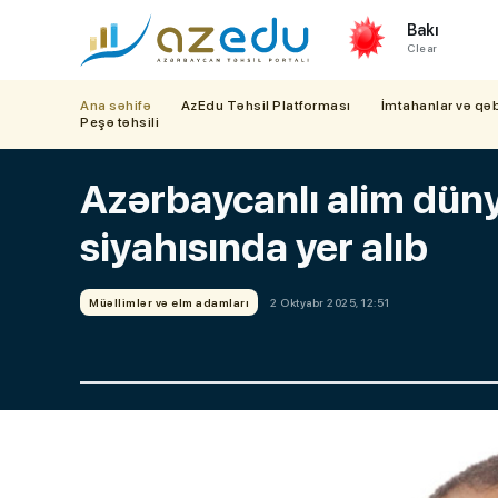
Bakı
Clear
Ana səhifə
AzEdu Təhsil Platforması
İmtahanlar və qə
Peşə təhsili
Azərbaycanlı alim dün
siyahısında yer alıb
Müəllimlər və elm adamları
2 Oktyabr 2025, 12:51