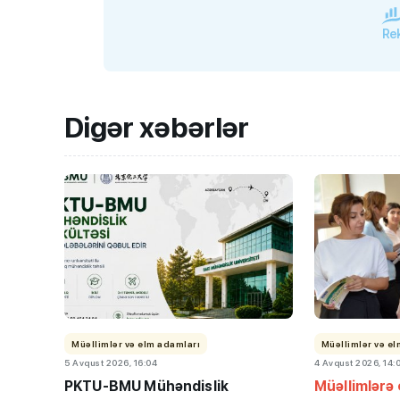
Rek
Digər xəbərlər
Müəllimlər və elm adamları
Müəllimlər və e
5 Avqust 2026, 16:04
4 Avqust 2026, 14:
PKTU-BMU Mühəndislik
Müəllimlərə 