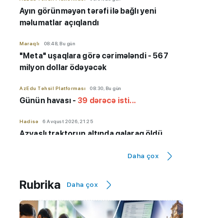
Ayın görünməyən tərəfi ilə bağlı yeni
məlumatlar açıqlandı
Maraqlı
08:48, Bu gün
"Meta" uşaqlara görə cərimələndi - 567
milyon dollar ödəyəcək
AzEdu Təhsil Platforması
08:30, Bu gün
Günün havası -
39 dərəcə isti...
Hadisə
6 Avqust 2026, 21:25
Azyaşlı
traktorun altında qalaraq öldü
Hadisə
6 Avqust 2026, 19:33
Daha çox
16 yaşlı yeniyetmə dənizdə itkin düşüb
Rubrika
Daha çox
Dövlət İmtahan Mərkəzi
6 Avqust 2026, 17:47
1317 taksi sürücüsü imtahandan keçib