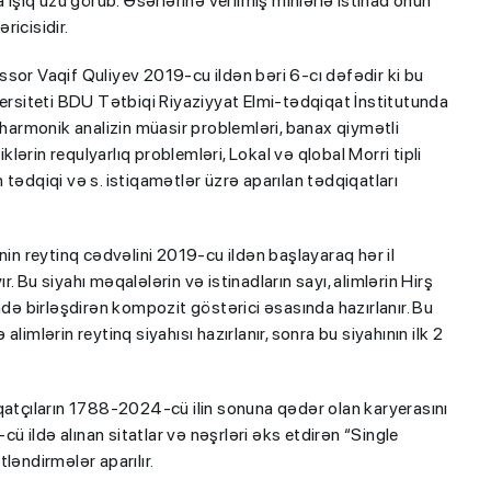
a işıq üzü görüb. Əsərlərinə verilmiş minlərlə istinad onun
ricisidir.
sor Vaqif Quliyev 2019-cu ildən bəri 6-cı dəfədir ki bu
versiteti BDU Tətbiqi Riyaziyyat Elmi-tədqiqat İnstitutunda
 harmonik analizin müasir problemləri, banax qiymətli
klərin requlyarlıq problemləri, Lokal və qlobal Morri tipli
tədqiqi və s. istiqamətlər üzrə aparılan tədqiqatları
nin reytinq cədvəlini 2019-cu ildən başlayaraq hər il
 Bu siyahı məqalələrin və istinadların sayı, alimlərin Hirş
ndə birləşdirən kompozit göstərici əsasında hazırlanır. Bu
imlərin reytinq siyahısı hazırlanır, sonra bu siyahının ilk 2
qatçıların 1788-2024-cü ilin sonuna qədər olan karyerasını
 ildə alınan sitatlar və nəşrləri əks etdirən “Single
ləndirmələr aparılır.