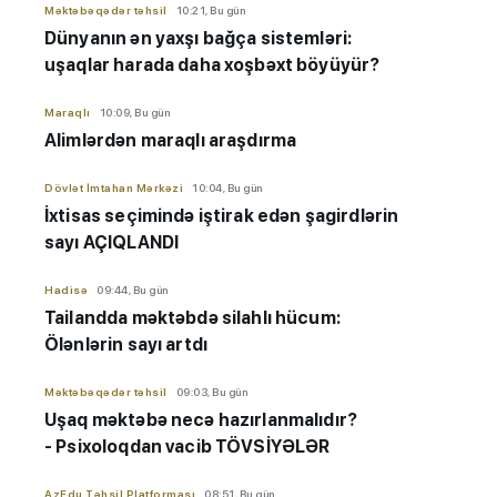
Məktəbəqədər təhsil
10:21, Bu gün
Dünyanın ən yaxşı bağça sistemləri:
uşaqlar harada daha xoşbəxt böyüyür?
Maraqlı
10:09, Bu gün
Alimlərdən maraqlı araşdırma
Dövlət İmtahan Mərkəzi
10:04, Bu gün
İxtisas seçimində iştirak edən şagirdlərin
sayı AÇIQLANDI
Hadisə
09:44, Bu gün
Tailandda məktəbdə silahlı hücum:
Ölənlərin sayı artdı
Məktəbəqədər təhsil
09:03, Bu gün
Uşaq məktəbə necə hazırlanmalıdır?
- Psixoloqdan vacib TÖVSİYƏLƏR
AzEdu Təhsil Platforması
08:51, Bu gün