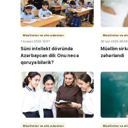
Müəllimlər və elm adamları
Müəllimlər və e
1 Avqust 2026, 10:01
30 İyul 2026, 09:05
III ixtisas qrupu: 
Süni intellekt dövründə
Müəllim sir
Azərbaycan dili: Onu necə
zəhərləndi
imkanı olan ixtis
qoruya bilərik?
AÇIQLANDI
Müəllimlər və elm adamları
Müəllimlər və e