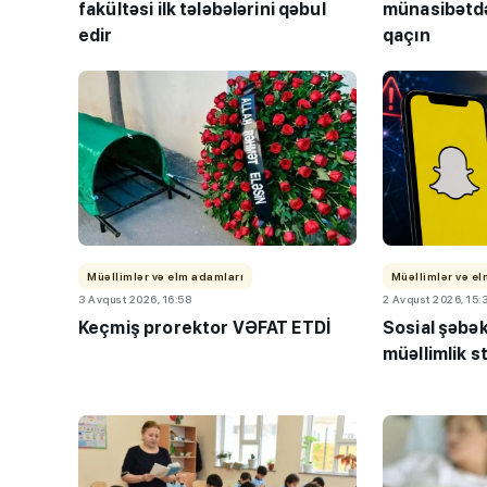
fakültəsi ilk tələbələrini qəbul
münasibətdə
edir
qaçın
“Həftənin təhsil icmal
lisey seçimi, bağçala
imtahanları...
Müəllimlər və elm adamları
Müəllimlər və e
3 Avqust 2026, 16:58
2 Avqust 2026, 15:
Keçmiş prorektor VƏFAT ETDİ
Sosial şəbə
müəllimlik s