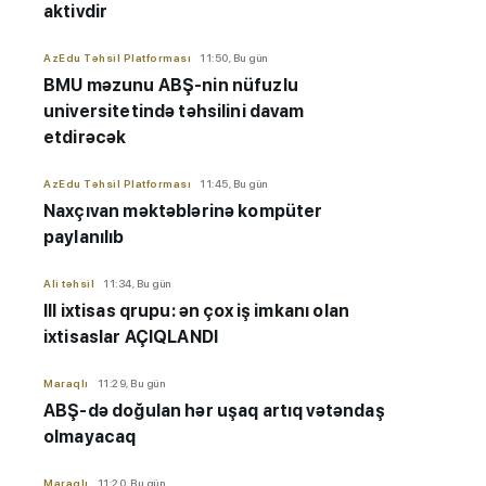
aktivdir
AzEdu Təhsil Platforması
11:50, Bu gün
BMU məzunu ABŞ-nin nüfuzlu
universitetində təhsilini davam
etdirəcək
AzEdu Təhsil Platforması
11:45, Bu gün
Naxçıvan məktəblərinə kompüter
paylanılıb
Ali təhsil
11:34, Bu gün
III ixtisas qrupu: ən çox iş imkanı olan
ixtisaslar AÇIQLANDI
Maraqlı
11:29, Bu gün
ABŞ-də doğulan hər uşaq artıq vətəndaş
olmayacaq
Maraqlı
11:20, Bu gün