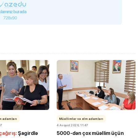
lamınız burada
728x90
lm adamları
Müəllimlər və elm adamları
07
4 Avqust 2026, 11:47
çağırış:
Şagirdlə
5000-dən çox müəllim üçün