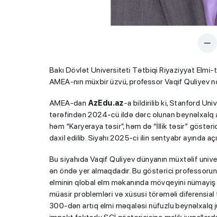
Bakı Dövlət Universiteti Tətbiqi Riyaziyyat Elmi-t
AMEA-nın müxbir üzvü, professor Vaqif Quliyev növ
AMEA-dan
AzEdu.az
-a bildirilib ki, Stanford Un
tərəfindən 2024-cü ildə dərc olunan beynəlxalq a
həm “Karyeraya təsir”, həm də “İllik təsir” göstəri
daxil edilib. Siyahı 2025-ci ilin sentyabr ayında aç
Bu siyahıda Vaqif Quliyev dünyanın müxtəlif unive
ən öndə yer almaqdadır. Bu göstərici professorun 
elminin qlobal elm məkanında mövqeyini nümayiş e
müasir problemləri və xüsusi törəməli diferensial t
300-dən artıq elmi məqaləsi nüfuzlu beynəlxalq j