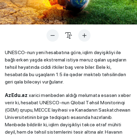
UNESCO-nun yeni hesabatına görə, iqlim dəyişikliyi ilə
bağlı erkən yaşda ekstremal istiyə məruz qalan uşaqların
təhsil həyatında ciddi itkilər baş verə bilər. Belə ki,
hesabatda bu uşaqların 1.5 ilə qədər məktəb təhsilindən
geri qala biləcəyi vurğulanır.
AzEdu.az
xarici mənbədən aldığı məlumata əsasən xəbər
verir ki, hesabat UNESCO-nun Qlobal Təhsil Monitorinqi
(GEM) qrupu, MECCE layihəsi və Kanadanın Saskatchewan
Universitetinin birgə tədqiqatı əsasında hazırlanıb.
Mənbədə bildirilir ki, iqlim dəyişikliyi təkcə ətraf mühiti
deyil, həm də təhsil sistemlərini təsir altına alır. Havanın