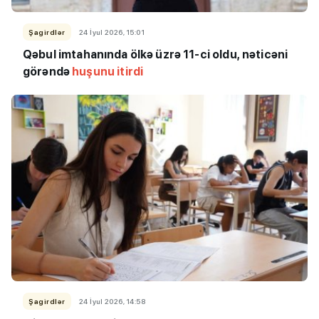
Şagirdlər
24 İyul 2026, 15:01
Qəbul imtahanında ölkə üzrə 11-ci oldu, nəticəni
görəndə
huşunu itirdi
Şagirdlər
24 İyul 2026, 14:58