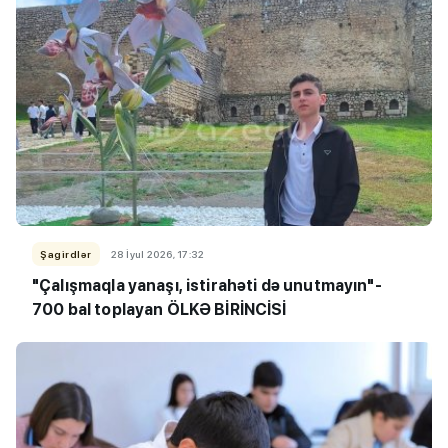
Şagirdlər
28 İyul 2026, 17:32
"Çalışmaqla yanaşı, istirahəti də unutmayın"-
700 bal toplayan ÖLKƏ BİRİNCİSİ