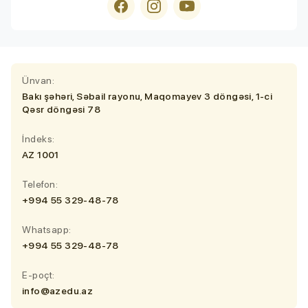
Ünvan:
Bakı şəhəri, Səbail rayonu, Maqomayev 3 döngəsi, 1-ci
Qəsr döngəsi 78
İndeks:
AZ 1001
Telefon:
+994 55 329-48-78
Whatsapp:
+994 55 329-48-78
E-poçt:
info@azedu.az