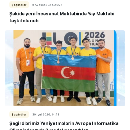
Şagirdlər
5 Avqust 2026, 20:27
Şəkidə yeni İncəsənət Məktəbində Yay Məktəbi
təşkil olunub
Şagirdlər
30 İyul 2026, 14:43
Şagirdlərimiz Yeniyetmələrin Avropa İnformatika