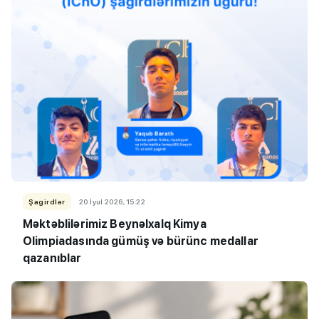
Şagirdlər
20 İyul 2026, 15:22
Məktəblilərimiz Beynəlxalq Kimya
Olimpiadasında gümüş və bürünc medallar
qazanıblar