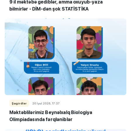
9 il məktəbə gediblər, amma oxuyub-yaza
bilmirlər - DİM-dən şok STATİSTİKA
Şagirdlər
20 İyul 2026, 17:37
Məktəblilərimiz Beynəlxalq Biologiya
Olimpiadasında fərqləniblər