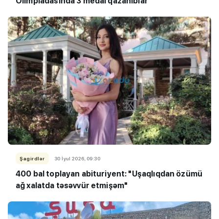
Olimpiadasında 3 medal qazanıblar
Şagirdlər
30 İyul 2026, 09:30
400 bal toplayan abituriyent: "Uşaqlıqdan özümü
ağ xalatda təsəvvür etmişəm"