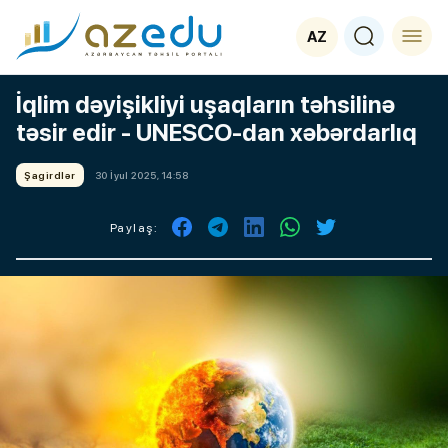
AZ
İqlim dəyişikliyi uşaqların təhsilinə
təsir edir - UNESCO-dan xəbərdarlıq
Şagirdlər
30 İyul 2025, 14:58
Paylaş: