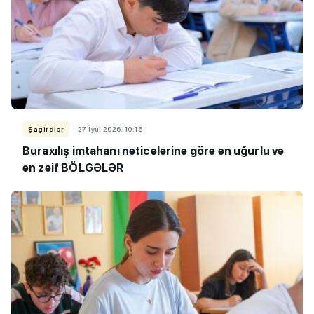
Şagirdlər
27 İyul 2026, 10:16
Buraxılış imtahanı nəticələrinə görə ən uğurlu və
ən zəif BÖLGƏLƏR