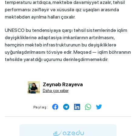
temperaturu artdıqca, məktəbə davamiyyət azalır, təhsil
performansı zəifləyir və xüsusilə qız uşaqları arasında
məktəbdən ayrılma halları çoxalır.
UNESCO bu tendensiyaya qarşı təhsil sistemlərində iqlim
dəyişikliklərinə adaptasiya imkanlarının artırılmasını,
həmçinin məktəb infrastrukturunun bu dəyişikliklərə
uyğunlaşdırılmasını tövsiyə edir. Məqsəd — iqlim böhranının
təhsildə yaratdığı uçurumu dərinləşdirməməkdir.
Zeynəb Rzayeva
Daha çox xəbər
Paylaş: