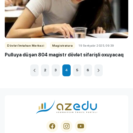
Dövlət İmtahan Mərkəzi
Magistratura
19 Sentyabr 2025, 09:39
Pulluya düşən 804 magistr dövlət sifarişli oxuyacaq
2
3
4
5
6