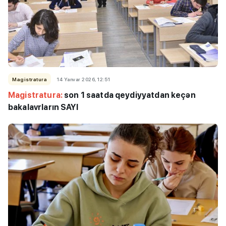
Magistratura
14 Yanvar 2026, 12:51
Magistratura:
son 1 saatda qeydiyyatdan keçən
bakalavrların SAYI