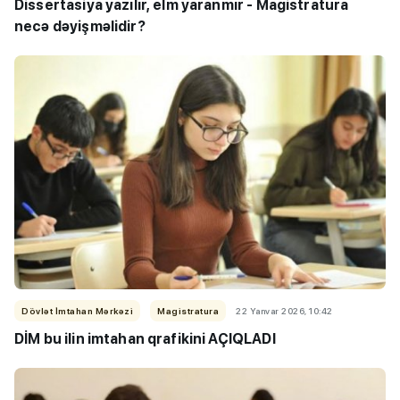
Dissertasiya yazılır, elm yaranmır - Magistratura
necə dəyişməlidir?
Dövlət İmtahan Mərkəzi
Magistratura
22 Yanvar 2026, 10:42
DİM bu ilin imtahan qrafikini AÇIQLADI