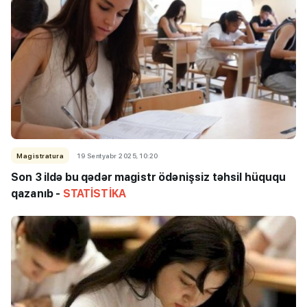
Magistratura
19 Sentyabr 2025, 10:20
Son 3 ildə bu qədər magistr ödənişsiz təhsil hüququ
qazanıb -
STATİSTİKA