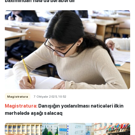
baxımından hələ də bərabərdir”
Magistratura
7 Oktyabr 2025, 10:52
Magistratura:
Danışığın yoxlanılması nəticələri ilkin
mərhələdə aşağı salacaq