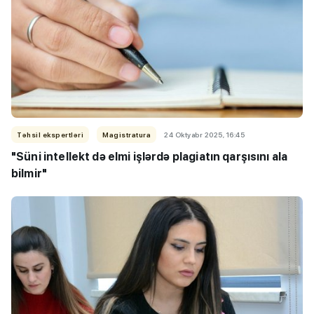
Təhsil ekspertləri
Magistratura
24 Oktyabr 2025, 16:45
"Süni intellekt də elmi işlərdə plagiatın qarşısını ala
bilmir"