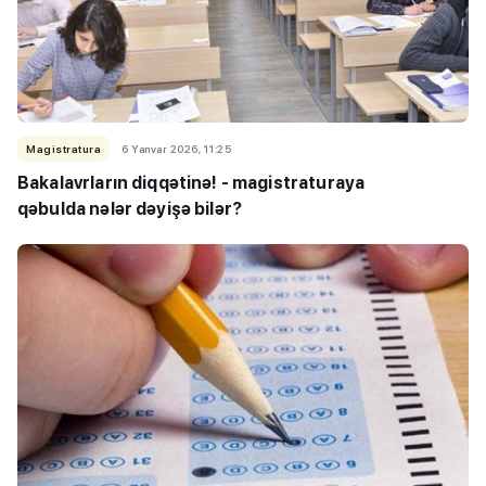
Magistratura
6 Yanvar 2026, 11:25
Bakalavrların diqqətinə! - magistraturaya
qəbulda nələr dəyişə bilər?