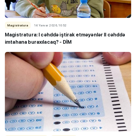
Magistratura
14 Yanvar 2026, 10:52
Magistratura: I cəhddə iştirak etməyənlər II cəhddə
imtahana buraxılacaq? - DİM