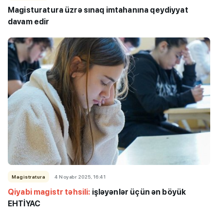
Magisturatura üzrə sınaq imtahanına qeydiyyat
davam edir
Magistratura
4 Noyabr 2025, 16:41
Qiyabi magistr təhsili:
işləyənlər üçün ən böyük
EHTİYAC