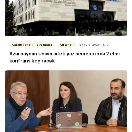
AzEdu Təhsil Platforması
Ali təhsil
5 Fevral 2026, 11:10
Azərbaycan Universiteti yaz semestrində 2 elmi
konfrans keçirəcək