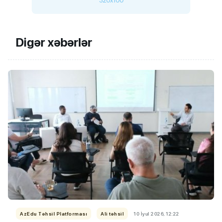
320x100
Digər xəbərlər
AzEdu Təhsil Platforması
Ali təhsil
10 İyul 2026, 12:22