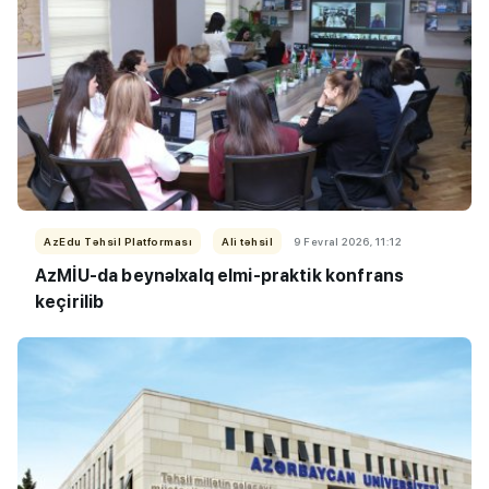
AzEdu Təhsil Platforması
Ali təhsil
9 Fevral 2026, 11:12
AzMİU-da beynəlxalq elmi-praktik konfrans
keçirilib