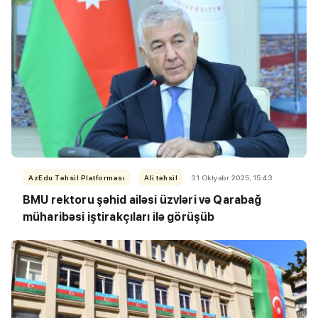
AzEdu Təhsil Platforması
Ali təhsil
31 Oktyabr 2025, 15:43
BMU rektoru şəhid ailəsi üzvləri və Qarabağ
müharibəsi iştirakçıları ilə görüşüb