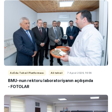
AzEdu Təhsil Platforması
Ali təhsil
7 Aprel 2026, 16:56
BMU-nun rektoru laboratoriyanın açılışında
- FOTOLAR