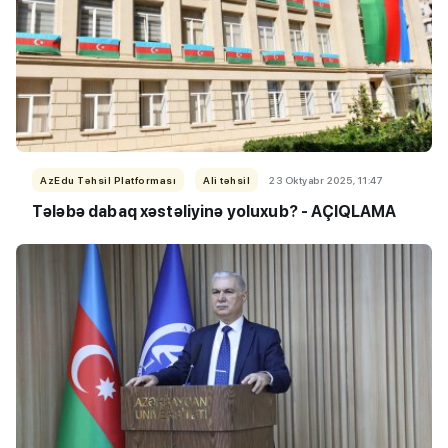
AzEdu Təhsil Platforması
Ali təhsil
23 Oktyabr 2025, 11:47
Tələbə dabaq xəstəliyinə yoluxub? - AÇIQLAMA