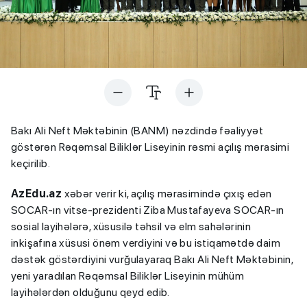
Bakı Ali Neft Məktəbinin (BANM) nəzdində fəaliyyət
göstərən Rəqəmsal Biliklər Liseyinin rəsmi açılış mərasimi
keçirilib.
AzEdu.az
xəbər verir ki, açılış mərasimində çıxış edən
SOCAR-ın vitse-prezidenti Ziba Mustafayeva SOCAR-ın
sosial layihələrə, xüsusilə təhsil və elm sahələrinin
inkişafına xüsusi önəm verdiyini və bu istiqamətdə daim
dəstək göstərdiyini vurğulayaraq Bakı Ali Neft Məktəbinin,
yeni yaradılan Rəqəmsal Biliklər Liseyinin mühüm
layihələrdən olduğunu qeyd edib.