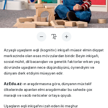
Azyaşlı uşaqların əqli (kognitiv) inkişafı müasir elmin diqqət
mərkəzində olan əsas mövzulardan biridir. Beyin inkişafı,
sosial mühit, dil bacarıqları və genetik faktorlar erkən yaş
dövründə uşaqların necə düşündüyünü, öyrəndiyini və
dünyanı dərk etdiyini müəyyən edir.
AzEdu.az
-ın araşdırmasına görə, dünyanın müxtəlif
ölkələrində aparılan elmi araşdırmalar bu sahədə çox
maraqlı və vacib nəticələr ortaya qoyub.
Uşaqların əqli inkişafını izah edən iki məşhur