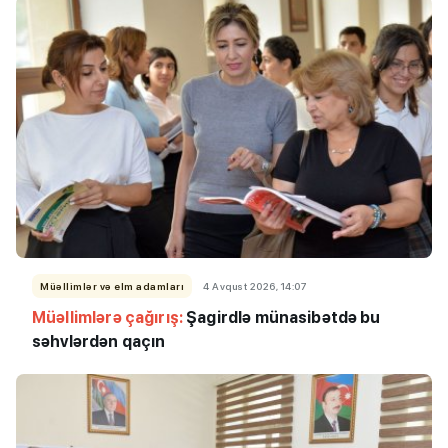
Müəllimlər və elm adamları
4 Avqust 2026, 14:07
Müəllimlərə çağırış:
Şagirdlə münasibətdə bu
səhvlərdən qaçın