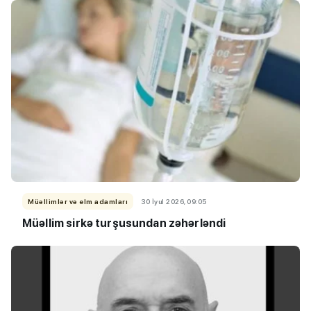
Müəllimlər və elm adamları
30 İyul 2026, 09:05
Müəllim sirkə turşusundan zəhərləndi