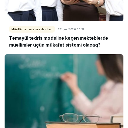
Müəllimlər və elm adamları
27 İyul 2026, 16:37
Təmayül tədris modelinə keçən məktəblərdə
müəllimlər üçün mükafat sistemi olacaq?