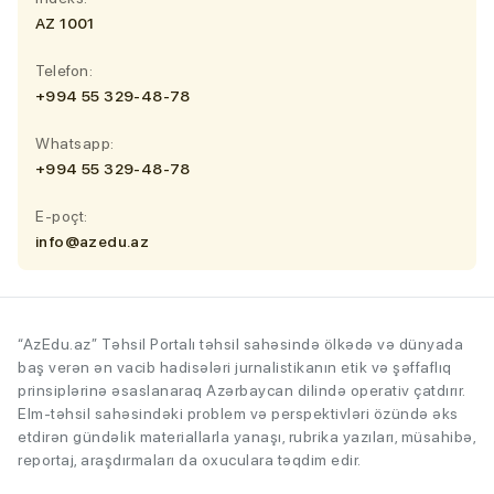
AZ 1001
Telefon:
+994 55 329-48-78
Whatsapp:
+994 55 329-48-78
E-poçt:
info@azedu.az
“AzEdu.az” Təhsil Portalı təhsil sahəsində ölkədə və dünyada
baş verən ən vacib hadisələri jurnalistikanın etik və şəffaflıq
prinsiplərinə əsaslanaraq Azərbaycan dilində operativ çatdırır.
Elm-təhsil sahəsindəki problem və perspektivləri özündə əks
etdirən gündəlik materiallarla yanaşı, rubrika yazıları, müsahibə,
reportaj, araşdırmaları da oxuculara təqdim edir.