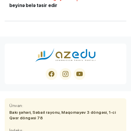
beyinə belə təsir edir
Ünvan:
Bakı şəhəri, Səbail rayonu, Maqomayev 3 döngəsi, 1-ci
Qəsr döngəsi 78
İndeks: