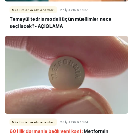
Müəllimlər və elm adamları
27 İyul 2026, 15:57
Təmayül tədris modeli üçün müəllimlər necə
seçiləcək?- AÇIQLAMA
Müəllimlər və elm adamları
26 İyul 2026, 13:04
60 illik dərmanla bağlı yeni kəşf:
Metformin