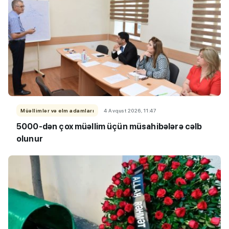
Müəllimlər və elm adamları
4 Avqust 2026, 11:47
5000-dən çox müəllim üçün müsahibələrə cəlb
olunur