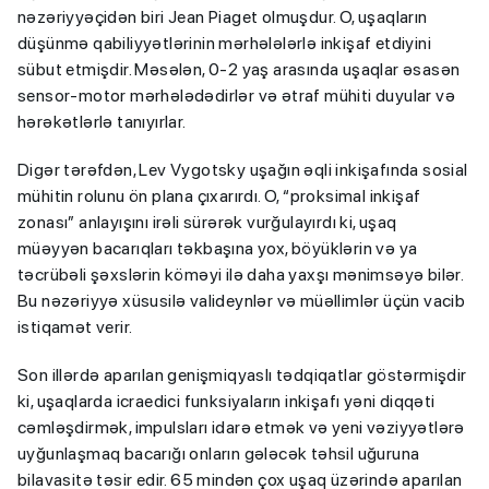
nəzəriyyəçidən biri Jean Piaget olmuşdur. O, uşaqların
düşünmə qabiliyyətlərinin mərhələlərlə inkişaf etdiyini
sübut etmişdir. Məsələn, 0-2 yaş arasında uşaqlar əsasən
sensor-motor mərhələdədirlər və ətraf mühiti duyular və
hərəkətlərlə tanıyırlar.
Digər tərəfdən, Lev Vygotsky uşağın əqli inkişafında sosial
mühitin rolunu ön plana çıxarırdı. O, “proksimal inkişaf
zonası” anlayışını irəli sürərək vurğulayırdı ki, uşaq
müəyyən bacarıqları təkbaşına yox, böyüklərin və ya
təcrübəli şəxslərin köməyi ilə daha yaxşı mənimsəyə bilər.
Bu nəzəriyyə xüsusilə valideynlər və müəllimlər üçün vacib
istiqamət verir.
Son illərdə aparılan genişmiqyaslı tədqiqatlar göstərmişdir
ki, uşaqlarda icraedici funksiyaların inkişafı yəni diqqəti
cəmləşdirmək, impulsları idarə etmək və yeni vəziyyətlərə
uyğunlaşmaq bacarığı onların gələcək təhsil uğuruna
bilavasitə təsir edir. 65 mindən çox uşaq üzərində aparılan