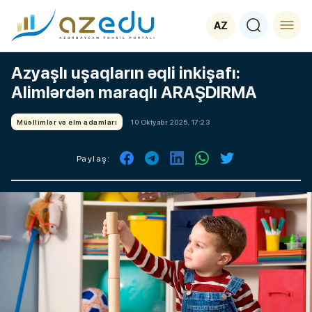
AZ
Azyaşlı uşaqların əqli inkişafı:
Alimlərdən maraqlı ARAŞDIRMA
Müəllimlər və elm adamları
10 Oktyabr 2025, 17:23
Paylaş: