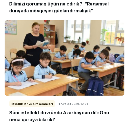
Dilimizi qorumaq üçün nə edirik? -“Rəqəmsal
dünyada mövqeyini gücləndirməliyik”
Müəllimlər və elm adamları
1 Avqust 2026, 10:01
Süni intellekt dövründə Azərbaycan dili: Onu
necə qoruya bilərik?