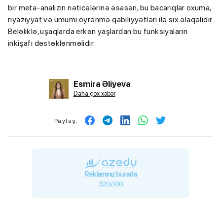
bir meta-analizin nəticələrinə əsasən, bu bacarıqlar oxuma,
riyaziyyat və ümumi öyrənmə qabiliyyətləri ilə sıx əlaqəlidir.
Beləliklə, uşaqlarda erkən yaşlardan bu funksiyaların
inkişafı dəstəklənməlidir.
Esmira Əliyeva
Daha çox xəbər
Paylaş:
Reklamınız burada
320x100