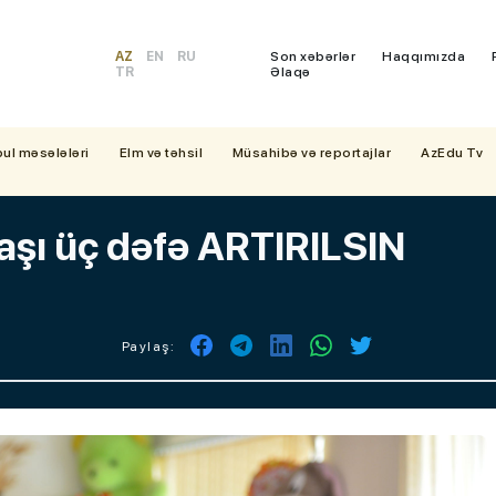
AZ
EN
RU
Son xəbərlər
Haqqımızda
TR
Əlaqə
bul məsələləri
Elm və təhsil
Müsahibə və reportajlar
AzEdu Tv
aaşı üç dəfə ARTIRILSIN
Paylaş: