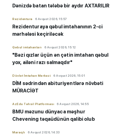
Dənizdə batan tələbə bir aydır AXTARILIR
Rezidentura
6 Avqust 2026, 15:57
Rezidenturaya qəbul imtahanının 2-ci
mərhələsi keçiriləcək
Qəbul imtahanları
6 Avqust 2026, 15:12
"Bəzi qızlar üçün ən çətin imtahan qəbul
yox, ailəni razı salmaqdır"
Dövlət İmtahan Mərkəzi
6 Avqust 2026, 15:01
DİM sədrindən abituriyent
​​​​​​​lərə
növbəti
MÜRACİƏT
AzEdu Təhsil Platforması
6 Avqust 2026, 14:55
BMU məzunu dünyaca məşhur
Chevening təqaüdünün qalibi olub
Maraqlı
6 Avqust 2026, 14:33