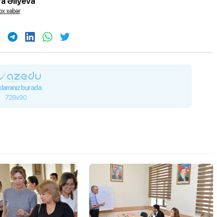
a Əliyeva
x xəbər
lamınız burada
728x90