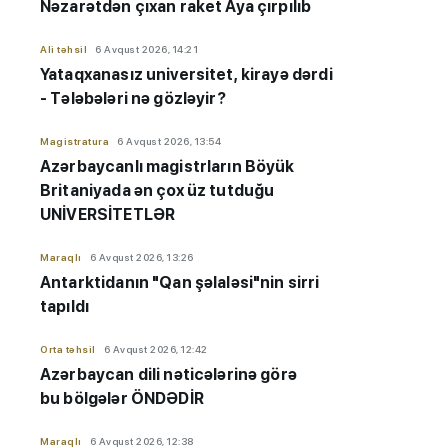
Nəzarətdən çıxan raket Aya çırpılıb
Ali təhsil
6 Avqust 2026, 14:21
Yataqxanasız universitet, kirayə dərdi
- Tələbələri nə gözləyir?
Magistratura
6 Avqust 2026, 13:54
Azərbaycanlı magistrların Böyük
Britaniyada ən çox üz tutduğu
UNİVERSİTETLƏR
Maraqlı
6 Avqust 2026, 13:26
Antarktidanın "Qan şəlaləsi"nin sirri
tapıldı
Orta təhsil
6 Avqust 2026, 12:42
Azərbaycan dili nəticələrinə görə
bu bölgələr ÖNDƏDİR
Maraqlı
6 Avqust 2026, 12:38