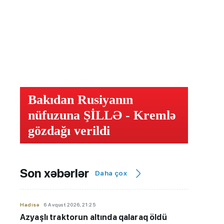
Bakıdan Rusiyanın
nüfuzuna ŞİLLƏ - Kremlə
gözdağı verildi
Son xəbərlər
Daha çox
Hadisə
6 Avqust 2026, 21:25
Azyaşlı
traktorun altında qalaraq öldü