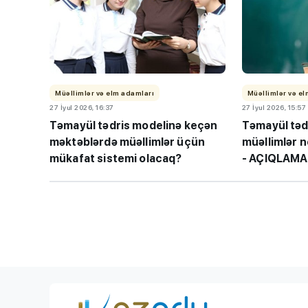
Müəllimlər və elm adamları
Müəllimlər və e
27 İyul 2026, 16:37
27 İyul 2026, 15:57
Təmayül tədris modelinə keçən
Təmayül təd
TİF “Maarifçi” tə
məktəblərdə müəllimlər üçün
müəllimlər 
məzunlarla görüş
mükafat sistemi olacaq?
- AÇIQLAMA