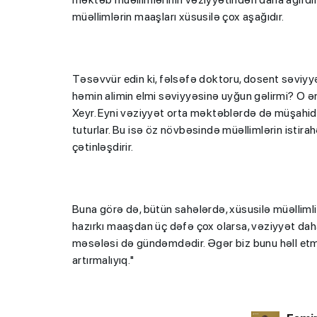
müəllimlərin maaşları xüsusilə çox aşağıdır.
Təsəvvür edin ki, fəlsəfə doktoru, dosent səviyyə
həmin alimin elmi səviyyəsinə uyğun gəlirmi? O əm
Xeyr. Eyni vəziyyət orta məktəblərdə də müşahidə 
tuturlar. Bu isə öz növbəsində müəllimlərin istira
çətinləşdirir.
Buna görə də, bütün sahələrdə, xüsusilə müəllimli
hazırkı maaşdan üç dəfə çox olarsa, vəziyyət daha 
məsələsi də gündəmdədir. Əgər biz bunu həll etmə
artırmalıyıq."