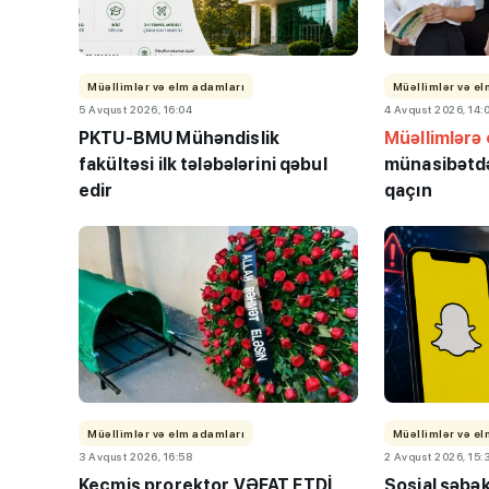
Müəllimlər və elm adamları
Müəllimlər və e
5 Avqust 2026, 16:04
4 Avqust 2026, 14:
PKTU-BMU Mühəndislik
Müəllimlərə 
fakültəsi ilk tələbələrini qəbul
münasibətdə
edir
qaçın
Müəllimlər və elm adamları
Müəllimlər və e
3 Avqust 2026, 16:58
2 Avqust 2026, 15:
Keçmiş prorektor VƏFAT ETDİ
Sosial şəbə