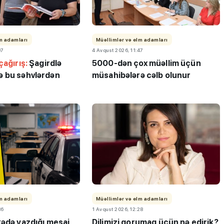
lm adamları
Müəllimlər və elm adamları
07
4 Avqust 2026, 11:47
çağırış:
Şagirdlə
5000-dən çox müəllim üçün
 bu səhvlərdən
müsahibələrə cəlb olunur
lm adamları
Müəllimlər və elm adamları
36
1 Avqust 2026, 12:28
kədə yazdığı mesaj
Dilimizi qorumaq üçün nə edirik?