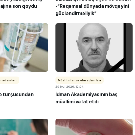
tajına son qoydu
-“Rəqəmsal dünyada mövqeyini
gücləndirməliyik”
ı”- MİQ,
"Həftənin təhsil icmalı": Qəbul
r və qəbul
marafonu başa çatdı,
müəllimlərin nəticələri dəyişdi..
lm adamları
Müəllimlər və elm adamları
29 İyul 2026, 12:04
kə turşusundan
İdman Akademiyasının baş
müəllimi vəfat etdi