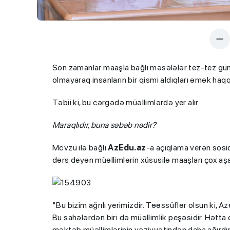
Son zamanlar maaşla bağlı məsələlər tez-tez gündə
olmayaraq insanların bir qismi aldıqları əmək haqq
Təbii ki, bu cərgədə müəllimlərdə yer alır.
Maraqlıdır, buna səbəb nədir?
Mövzu ilə bağlı
AzEdu.az
-a açıqlama verən sos
dərs deyən müəllimlərin xüsusilə maaşları çox aşa
"Bu bizim ağrılı yerimizdir. Təəssüflər olsun ki, 
Bu sahələrdən biri də müəllimlik peşəsidir. Hətta
məktəb müəllimlərinin vəziyyətindən daha ağırdır