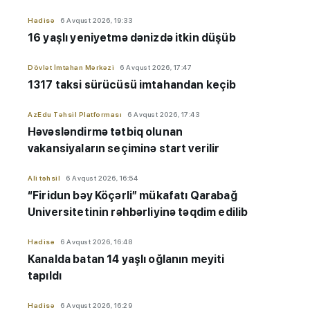
Hadisə
6 Avqust 2026, 19:33
16 yaşlı yeniyetmə dənizdə itkin düşüb
Dövlət İmtahan Mərkəzi
6 Avqust 2026, 17:47
1317 taksi sürücüsü imtahandan keçib
AzEdu Təhsil Platforması
6 Avqust 2026, 17:43
Həvəsləndirmə tətbiq olunan
vakansiyaların seçiminə start verilir
Ali təhsil
6 Avqust 2026, 16:54
“Firidun bəy Köçərli” mükafatı Qarabağ
Universitetinin rəhbərliyinə təqdim edilib
Hadisə
6 Avqust 2026, 16:48
Kanalda batan 14 yaşlı oğlanın meyiti
tapıldı
Hadisə
6 Avqust 2026, 16:29