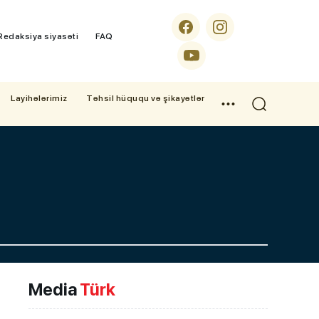
Redaksiya siyasəti
FAQ
Layihələrimiz
Təhsil hüququ və şikayətlər
Media
Türk