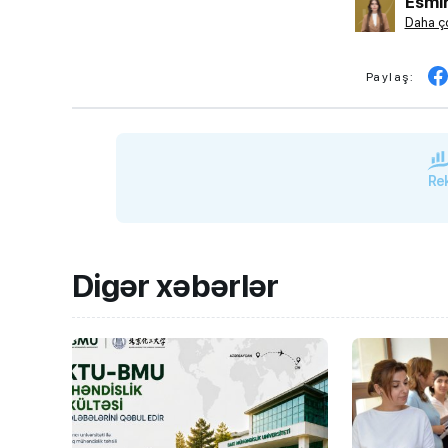
Esmir
Daha ço
Paylaş:
Rek
Digər xəbərlər