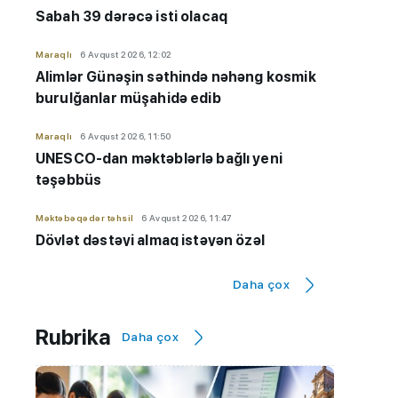
Sabah 39 dərəcə isti olacaq
Maraqlı
6 Avqust 2026, 12:02
Alimlər Günəşin səthində nəhəng kosmik
burulğanlar müşahidə edib
Maraqlı
6 Avqust 2026, 11:50
UNESCO-dan məktəblərlə bağlı yeni
təşəbbüs
Məktəbəqədər təhsil
6 Avqust 2026, 11:47
Dövlət dəstəyi almaq istəyən özəl
bağçaların kameraları olmalıdır
Daha çox
İmtahanlar və qəbul məsələləri
6 Avqust 2026, 11:32
Qiyabi təhsil "risk zonası"ndadır? - "Yeni
Rubrika
Daha çox
qaydaların tətbiqinə ehtiyac var"
Hadisə
6 Avqust 2026, 11:20