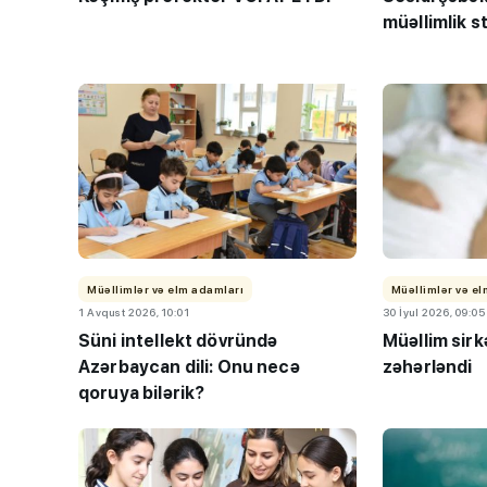
müəllimlik s
“Həftənin təhsil icmal
lisey seçimi, bağçala
imtahanları...
Müəllimlər və elm adamları
Müəllimlər və e
1 Avqust 2026, 10:01
30 İyul 2026, 09:05
Süni intellekt dövründə
Müəllim sir
Azərbaycan dili: Onu necə
zəhərləndi
qoruya bilərik?