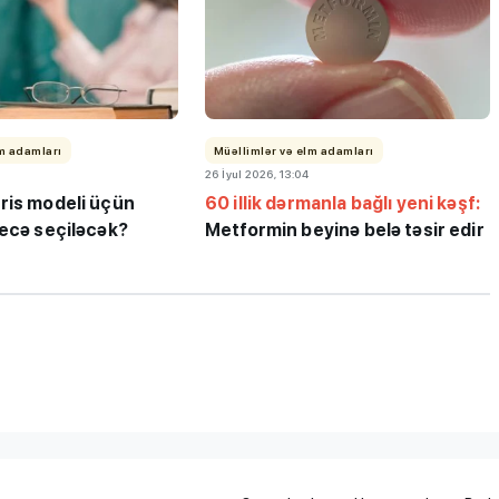
lm adamları
Müəllimlər və elm adamları
26 İyul 2026, 13:04
"3-5 balı çatmadığı üçün
ris modeli üçün
60 illik dərmanla bağlı yeni kəşf:
ləbə-
gələcəyin həkimi kimya
necə seçiləcək?
Metformin beyinə belə təsir edir
 keçirib
müəllimi olur"