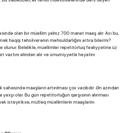
sində olan bir müəllim yalnız 700 manat maaş alır. Axı bu,
ək haqqı təhsilverənin məhsuldarlığını artıra bilərmi?
olunur. Beləliklə, müəllimlər repetitorluq fəaliyyətinə üz
hət vaxtını əlindən alır və ümumiyyətlə həyatını
k sahəsində maaşların artırılması çox vacibdir. Ən azından
yaxşı olar. Bu gün repetitorluğun qarşısının alınması
k istəyiriksə, mütləq müəllimlərin maaşlarını