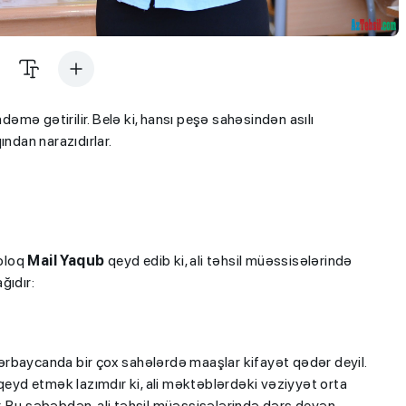
mə gətirilir. Belə ki, hansı peşə sahəsindən asılı
ından narazıdırlar.
ioloq
Mail Yaqub
qeyd edib ki, ali təhsil müəssisələrində
ğıdır:
Azərbaycanda bir çox sahələrdə maaşlar kifayət qədər deyil.
 qeyd etmək lazımdır ki, ali məktəblərdəki vəziyyət orta
. Bu səbəbdən, ali təhsil müəssisələrində dərs deyən