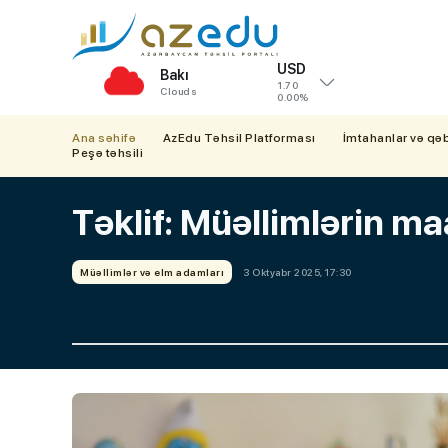
USD
Bakı
1.70
Clouds
0.00%
Ana səhifə
AzEdu Təhsil Platforması
İmtahanlar və qə
Peşə təhsili
Təklif: Müəllimlərin m
Müəllimlər və elm adamları
3 Oktyabr 2025, 17:30