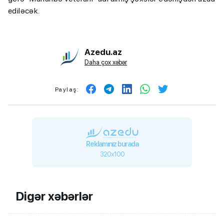
ediləcək.
Azedu.az
Daha çox xəbər
Paylaş:
Reklamınız burada
320x100
Digər xəbərlər