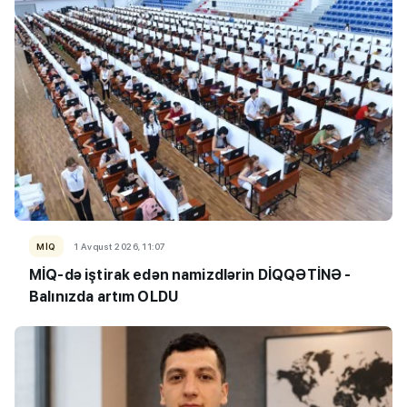
MİQ
1 Avqust 2026, 11:07
MİQ-də iştirak edən namizdlərin DİQQƏTİNƏ -
Balınızda artım OLDU