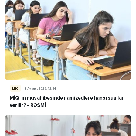
MİQ
8 Avqust 2026, 12:34
MİQ-in müsahibəsində namizədlərə hansı suallar
verilir? - RƏSMİ