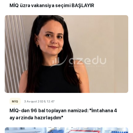
MİQ üzrə vakansiya seçimi BAŞLAYIR
MİQ
3 Avqust 2026, 12:47
MİQ-dən 96 bal toplayan namizəd: "İmtahana 4
ay ərzində hazırlaşdım"