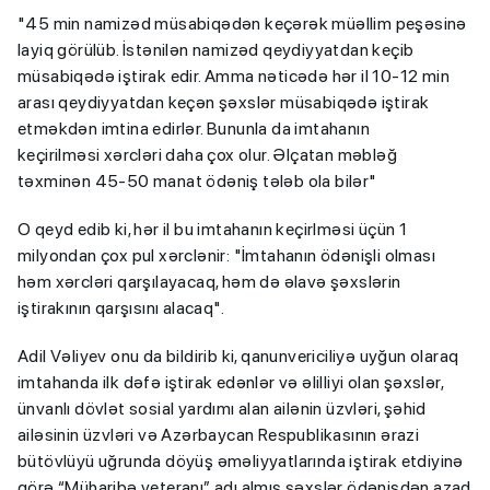
"45 min namizəd müsabiqədən keçərək müəllim peşəsinə
layiq görülüb. İstənilən namizəd qeydiyyatdan keçib
müsabiqədə iştirak edir. Amma nəticədə hər il 10-12 min
arası qeydiyyatdan keçən şəxslər müsabiqədə iştirak
etməkdən imtina edirlər. Bununla da imtahanın
keçirilməsi xərcləri daha çox olur. Əlçatan məbləğ
təxminən 45-50 manat ödəniş tələb ola bilər"
O qeyd edib ki, hər il bu imtahanın keçirlməsi üçün 1
milyondan çox pul xərclənir: "İmtahanın ödənişli olması
həm xərcləri qarşılayacaq, həm də əlavə şəxslərin
iştirakının qarşısını alacaq".
Adil Vəliyev onu da bildirib ki, qanunvericiliyə uyğun olaraq
imtahanda ilk dəfə iştirak edənlər və əlilliyi olan şəxslər,
ünvanlı dövlət sosial yardımı alan ailənin üzvləri, şəhid
ailəsinin üzvləri və Azərbaycan Respublikasının ərazi
bütövlüyü uğrunda döyüş əməliyyatlarında iştirak etdiyinə
görə “Müharibə veteranı” adı almış şəxslər ödənişdən azad