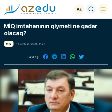
AZ
MİQ imtahanının qiyməti nə qədər
olacaq?
MİQ
11 Sentyabr 2025, 11:27
Paylaş: