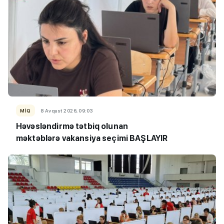
MİQ
8 Avqust 2026, 09:03
Həvəsləndirmə tətbiq olunan
məktəblərə vakansiya seçimi BAŞLAYIR