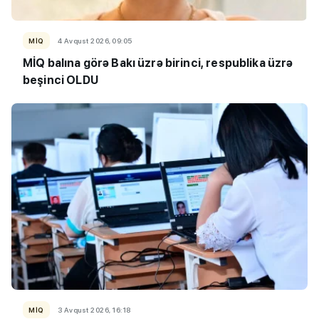
MİQ
4 Avqust 2026, 09:05
MİQ balına görə Bakı üzrə birinci, respublika üzrə
beşinci OLDU
MİQ
3 Avqust 2026, 16:18