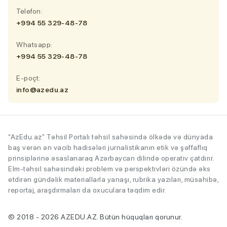
Telefon:
+994 55 329-48-78
Whatsapp:
+994 55 329-48-78
E-poçt:
info@azedu.az
“AzEdu.az” Təhsil Portalı təhsil sahəsində ölkədə və dünyada
baş verən ən vacib hadisələri jurnalistikanın etik və şəffaflıq
prinsiplərinə əsaslanaraq Azərbaycan dilində operativ çatdırır.
Elm-təhsil sahəsindəki problem və perspektivləri özündə əks
etdirən gündəlik materiallarla yanaşı, rubrika yazıları, müsahibə,
reportaj, araşdırmaları da oxuculara təqdim edir.
© 2018 - 2026 AZEDU.AZ. Bütün hüquqları qorunur.