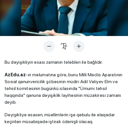
Bu dəyişikliyin əsası zamanın tələbləri ilə bağlıdır.
AzEdu.az
-ın məlumatına görə, bunu Milli Məclis Aparatının
Sosial qanunvericilik şöbəsinin müdiri Adil Vəliyev Elm və
təhsil komitəsinin bugünkü iclasında "Ümumi təhsil
haqqında" qanuna dəyişiklik layihəsinin müzakirəsi zamanı
deyib.
Dəyişikliyə əsasən, müəllimlərin işə qəbulu ilə əlaqədar
keçirilən müsabiqədə iştirak ödənişli olacaq.