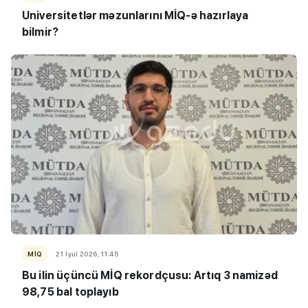
Universitetlər məzunlarını MİQ-ə hazırlaya
bilmir?
MİQ
21 İyul 2026, 11:45
Bu ilin üçüncü MİQ rekordçusu: Artıq 3 namizəd
98,75 bal toplayıb