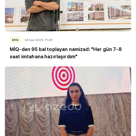
MİQ
24 İyul 2026, 11:45
MİQ-dən 95 bal toplayan namizəd: "Hər gün 7-8
saat imtahana hazırlaşırdım"