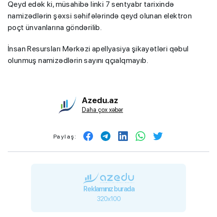
Qeyd edək ki, müsahibə linki 7 sentyabr tarixində
namizədlərin şəxsi səhifələrində qeyd olunan elektron
poçt ünvanlarına göndərilib.
İnsan Resursları Mərkəzi apellyasiya şikayətləri qəbul
olunmuş namizədlərin sayını qçıalqmayıb.
Azedu.az
Daha çox xəbər
Paylaş:
Reklamınız burada
320x100