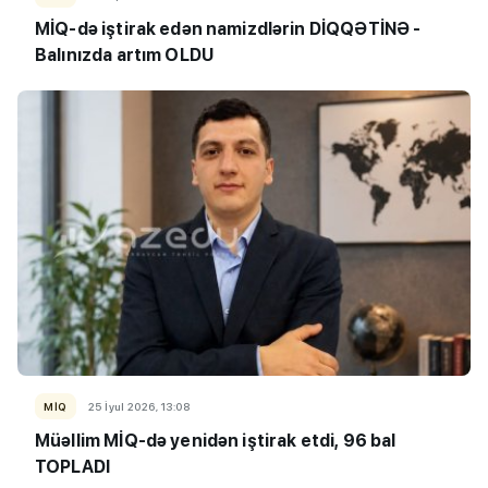
MİQ-də iştirak edən namizdlərin DİQQƏTİNƏ -
Balınızda artım OLDU
MİQ
25 İyul 2026, 13:08
Müəllim MİQ-də yenidən iştirak etdi, 96 bal
TOPLADI