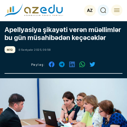
AZ
Apellyasiya şikayəti verən müəllimlər
bu gün müsahibədən keçəcəklər
MİQ
8 Sentyabr 2025, 09:58
Paylaş: