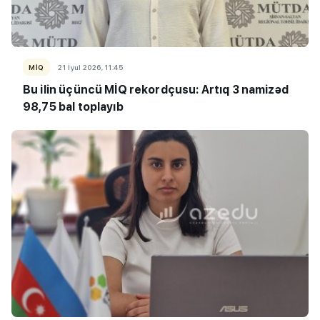
MİQ
21 İyul 2026, 11:45
Bu ilin üçüncü MİQ rekordçusu: Artıq 3 namizəd
98,75 bal toplayıb