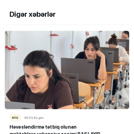
Digər xəbərlər
MİQ
09:03, Bu gün
Həvəsləndirmə tətbiq olunan