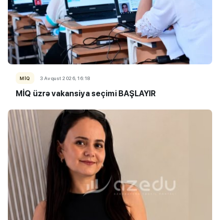
MİQ
3 Avqust 2026, 16:18
MİQ üzrə vakansiya seçimi BAŞLAYIR