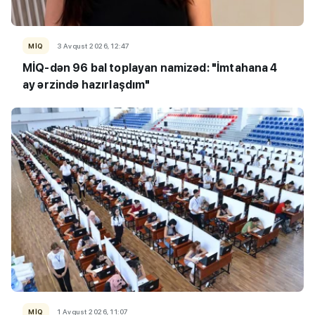
MİQ
3 Avqust 2026, 12:47
MİQ-dən 96 bal toplayan namizəd: "İmtahana 4
ay ərzində hazırlaşdım"
MİQ
1 Avqust 2026, 11:07