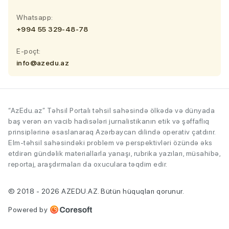
Whatsapp:
+994 55 329-48-78
E-poçt:
info@azedu.az
“AzEdu.az” Təhsil Portalı təhsil sahəsində ölkədə və dünyada
baş verən ən vacib hadisələri jurnalistikanın etik və şəffaflıq
prinsiplərinə əsaslanaraq Azərbaycan dilində operativ çatdırır.
Elm-təhsil sahəsindəki problem və perspektivləri özündə əks
etdirən gündəlik materiallarla yanaşı, rubrika yazıları, müsahibə,
reportaj, araşdırmaları da oxuculara təqdim edir.
© 2018 - 2026 AZEDU.AZ. Bütün hüquqları qorunur.
Powered by