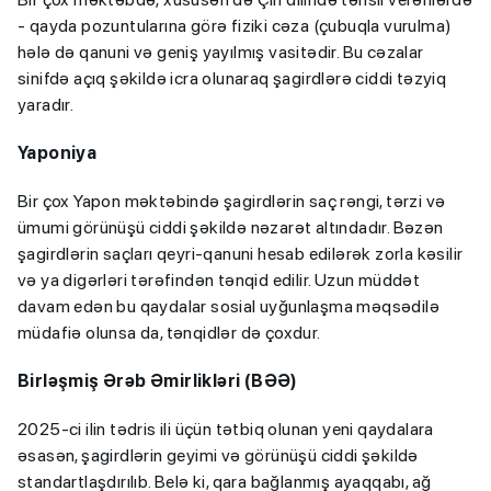
- qayda pozuntularına görə fiziki cəza (çubuqla vurulma)
hələ də qanuni və geniş yayılmış vasitədir. Bu cəzalar
sinifdə açıq şəkildə icra olunaraq şagirdlərə ciddi təzyiq
yaradır.
Yaponiya
Bir çox Yapon məktəbində şagirdlərin saç rəngi, tərzi və
ümumi görünüşü ciddi şəkildə nəzarət altındadır. Bəzən
şagirdlərin saçları qeyri-qanuni hesab edilərək zorla kəsilir
və ya digərləri tərəfindən tənqid edilir. Uzun müddət
davam edən bu qaydalar sosial uyğunlaşma məqsədilə
müdafiə olunsa da, tənqidlər də çoxdur.
Birləşmiş Ərəb Əmirlikləri (BƏƏ)
2025-ci ilin tədris ili üçün tətbiq olunan yeni qaydalara
əsasən, şagirdlərin geyimi və görünüşü ciddi şəkildə
standartlaşdırılıb. Belə ki, qara bağlanmış ayaqqabı, ağ