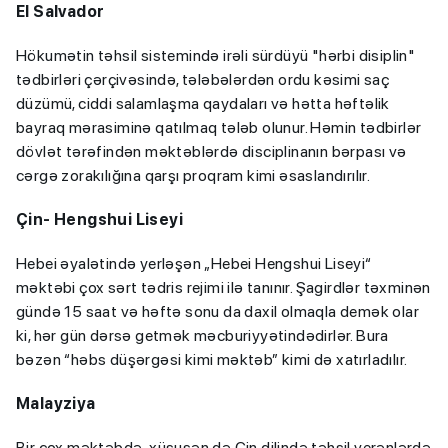
El Salvador
Hökumətin təhsil sistemində irəli sürdüyü "hərbi disiplin"
tədbirləri çərçivəsində, tələbələrdən ordu kəsimi saç
düzümü, ciddi salamlaşma qaydaları və hətta həftəlik
bayraq mərasiminə qatılmaq tələb olunur. Həmin tədbirlər
dövlət tərəfindən məktəblərdə disciplinanın bərpası və
cərgə zorakılığına qarşı proqram kimi əsaslandırılır.
Çin- Hengshui Liseyi
Hebei əyalətində yerləşən „Hebei Hengshui Liseyi“
məktəbi çox sərt tədris rejimi ilə tanınır. Şagirdlər təxminən
gündə 15 saat və həftə sonu da daxil olmaqla demək olar
ki, hər gün dərsə getmək məcburiyyətindədirlər. Bura
bəzən “həbs düşərgəsi kimi məktəb” kimi də xatırladılır.
Malayziya
Bir çox məktəbdə, xüsusən də Çin dilində təhsil verənlərdə