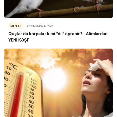
Maraqlı
8 Avqust 2026, 14:27
Quşlar da körpələr kimi “dil” öyrənir? - Alimlərdən
YENİ KƏŞF