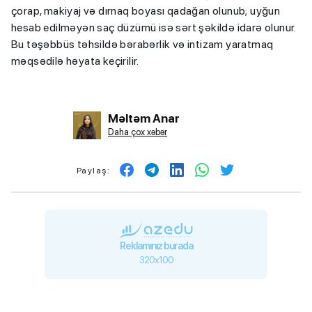
çorap, makiyaj və dırnaq boyası qadağan olunub; uyğun
hesab edilməyən saç düzümü isə sərt şəkildə idarə olunur.
Bu təşəbbüs təhsildə bərabərlik və intizam yaratmaq
məqsədilə həyata keçirilir.
Məltəm Anar
Daha çox xəbər
Paylaş:
Reklamınız burada
320x100