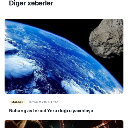
Digər xəbərlər
Maraqlı
8 Avqust 2026, 17:57
Nəhəng asteroid Yerə doğru yaxınlaşır