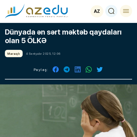
AZ
Dünyada ən sərt məktəb qaydaları
olan 5 ÖLKƏ
Maraqlı
4 Sentyabr 2025, 12:06
Paylaş: