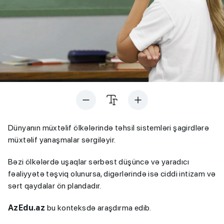
Dünyanın müxtəlif ölkələrində təhsil sistemləri şagirdlərə
müxtəlif yanaşmalar sərgiləyir.
Bəzi ölkələrdə uşaqlar sərbəst düşüncə və yaradıcı
fəaliyyətə təşviq olunursa, digərlərində isə ciddi intizam və
sərt qaydalar ön plandadır.
AzEdu.az
bu konteksdə araşdırma edib.