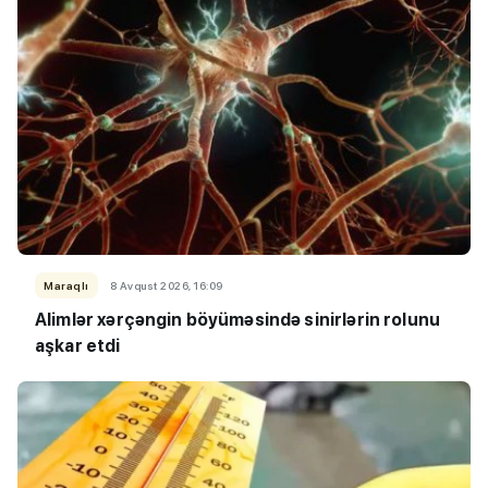
Maraqlı
8 Avqust 2026, 16:09
Alimlər xərçəngin böyüməsində sinirlərin rolunu
aşkar etdi