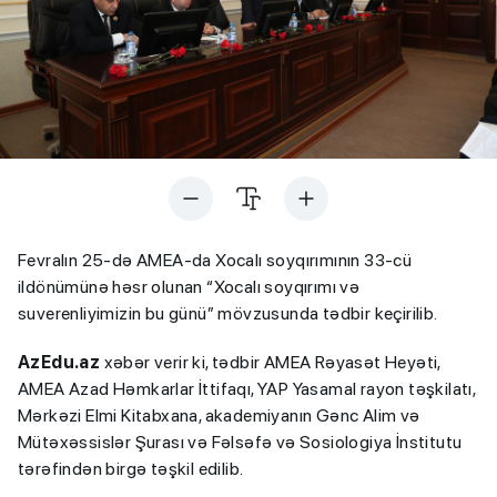
Fevralın 25-də AMEA-da Xocalı soyqırımının 33-cü
ildönümünə həsr olunan “Xocalı soyqırımı və
suverenliyimizin bu günü” mövzusunda tədbir keçirilib.
AzEdu.az
xəbər verir ki, tədbir AMEA Rəyasət Heyəti,
AMEA Azad Həmkarlar İttifaqı, YAP Yasamal rayon təşkilatı,
Mərkəzi Elmi Kitabxana, akademiyanın Gənc Alim və
Mütəxəssislər Şurası və Fəlsəfə və Sosiologiya İnstitutu
tərəfindən birgə təşkil edilib.