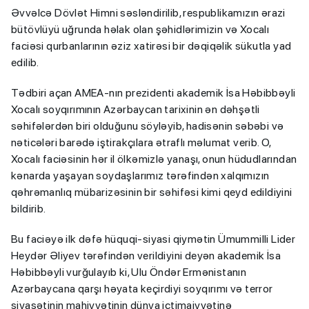
Əvvəlcə Dövlət Himni səsləndirilib, respublikamızın ərazi
bütövlüyü uğrunda həlak olan şəhidlərimizin və Xocalı
faciəsi qurbanlarının əziz xatirəsi bir dəqiqəlik sükutla yad
edilib.
Tədbiri açan AMEA-nın prezidenti akademik İsa Həbibbəyli
Xocalı soyqırımının Azərbaycan tarixinin ən dəhşətli
səhifələrdən biri olduğunu söyləyib, hadisənin səbəbi və
nəticələri barədə iştirakçılara ətraflı məlumat verib. O,
Xocalı faciəsinin hər il ölkəmizlə yanaşı, onun hüdudlarından
kənarda yaşayan soydaşlarımız tərəfindən xalqımızın
qəhrəmanlıq mübarizəsinin bir səhifəsi kimi qeyd edildiyini
bildirib.
Bu faciəyə ilk dəfə hüquqi-siyasi qiymətin Ümummilli Lider
Heydər Əliyev tərəfindən verildiyini deyən akademik İsa
Həbibbəyli vurğulayıb ki, Ulu Öndər Ermənistanın
Azərbaycana qarşı həyata keçirdiyi soyqırımı və terror
siyasətinin mahiyyətinin dünya ictimaiyyətinə