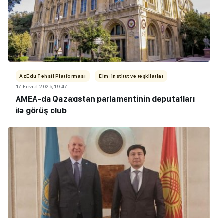
AzEdu Təhsil Platforması
Elmi institut və təşkilatlar
17 Fevral 2025, 19:47
AMEA-da Qazaxıstan parlamentinin deputatları
ilə görüş olub