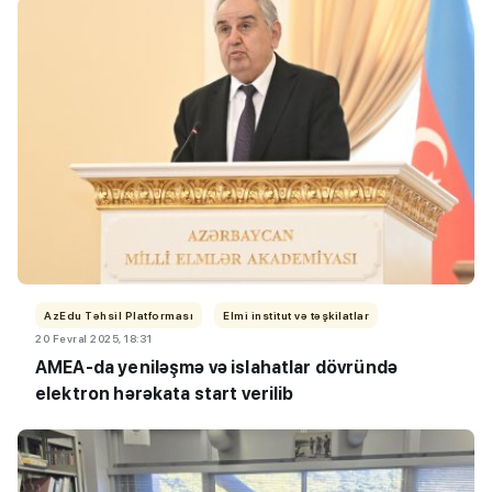
AzEdu Təhsil Platforması
Elmi institut və təşkilatlar
20 Fevral 2025, 18:31
AMEA-da yeniləşmə və islahatlar dövründə
elektron hərəkata start verilib