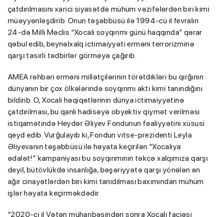
çatdırılmasını xarici siyasətdə mühüm vəzifələrdən biri kimi
müəyyənləşdirib. Onun təşəbbüsü ilə 1994-cü il fevralın
24-də Milli Məclis “Xocalı soyqırımı günü haqqında” qərar
qəbul edib, beynəlxalq ictimaiyyəti erməni terrorizminə
qarşı təsirli tədbirlər görməyə çağırıb.
AMEA rəhbəri erməni millətçilərinin törətdikləri bu qırğının
dünyanın bir çox ölkələrində soyqırımı aktı kimi tanındığını
bildirib. O, Xocalı həqiqətlərinin dünya ictimaiyyətinə
çatdırılması, bu qanlı hadisəyə obyektiv qiymət verilməsi
istiqamətində Heydər Əliyev Fondunun fəaliyyətini xüsusi
qeyd edib. Vurğulayıb ki, Fondun vitse-prezidenti Leyla
Əliyevanın təşəbbüsü ilə həyata keçirilən “Xocalıya
ədalət!” kampaniyası bu soyqırımının təkcə xalqımıza qarşı
deyil, bütövlükdə insanlığa, bəşəriyyətə qarşı yönələn ən
ağır cinayətlərdən biri kimi tanıdılması baxımından mühüm
işlər həyata keçirməkdədir.
“2020-ci il Vətən müharibəsindən sonra Xocalı faciəsi