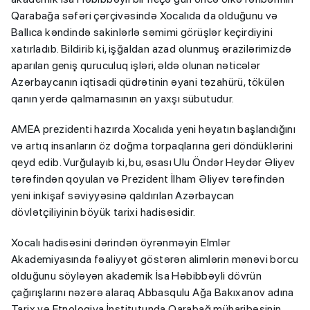
Qarabağa səfəri çərçivəsində Xocalıda da olduğunu və
Ballıca kəndində sakinlərlə səmimi görüşlər keçirdiyini
xatırladıb. Bildirib ki, işğaldan azad olunmuş ərazilərimizdə
aparılan geniş quruculuq işləri, əldə olunan nəticələr
Azərbaycanın iqtisadi qüdrətinin əyani təzahürü, tökülən
qanın yerdə qalmamasının ən yaxşı sübutudur.
AMEA prezidenti hazırda Xocalıda yeni həyatın başlandığını
və artıq insanların öz doğma torpaqlarına geri döndüklərini
qeyd edib. Vurğulayıb ki, bu, əsası Ulu Öndər Heydər Əliyev
tərəfindən qoyulan və Prezident İlham Əliyev tərəfindən
yeni inkişaf səviyyəsinə qaldırılan Azərbaycan
dövlətçiliyinin böyük tarixi hadisəsidir.
Xocalı hadisəsini dərindən öyrənməyin Elmlər
Akademiyasında fəaliyyət göstərən alimlərin mənəvi borcu
olduğunu söyləyən akademik İsa Həbibbəyli dövrün
çağırışlarını nəzərə alaraq Abbasqulu Ağa Bakıxanov adına
Tarix və Etnologiya İnstitutunda Qarabağ müharibəsinin