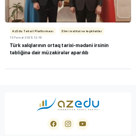
AzEdu Təhsil Platforması
Elmi institut və təşkilatlar
13 Fevral 2025, 12:16
Türk xalqlarının ortaq tarixi-mədəni irsinin
təbliğinə dair müzakirələr aparılıb