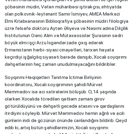
şöbəsinin müdiri, Vətən müharibəsi iştirakçısı, ehtiyatda
olan polkovnik-leytenant Samir İsmiyev, AMEA Mərkəzi
Elmi Kitabxanasının Biblioqrafiya şöbəsinin müdiri filologiya
üzrə fəlsəfə doktoru Aytən Əliyeva və Nəsimi adına Dilçilik
İnstitutunun Gənc Alim və Mütəxəssislər Şurasının sədri
böyük elmi işçi Arzu İsgəndərzadə çıxış edərək
Ermənistanın hərbi-siyasi cinayətləri, tarixən həyata
keçirdiyi işğalçılıq siyasəti barədə danışıb, Xocalı soyqırımı
dəhşətlərinin heç zaman unudulmayacağını bildiriblər.
Soyqırımı Həqiqətləri Tanıtma İctimai Birliyinin
koordinatoru, Xocalı soyqırımının şahidi Mürvət
Məmmədov isə acı xatirələrini bölüşüb. O, 14 yaşında
olarkən Xocalıda törədilən qətliam zamanı girov
götürüldüyünü və dəhşətli gecədə atasını və qardaşlarını
itirdiyini söyləyib. Mürvət Məmmədov həmin ağrılı və acılı
günlərin indi də gözünün önündə canlandığını bildirib. Qeyd
edib ki, artıq bütün şəhidlərimizin, Xocalı soyqırımı