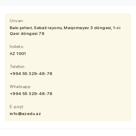
Ünvan:
Bakı şəhəri, Səbail rayonu, Maqomayev 3 döngəsi, 1-ci
Qəsr döngəsi 78
İndeks:
AZ 1001
Telefon:
+994 55 329-48-78
Whatsapp:
+994 55 329-48-78
E-poçt:
info@azedu.az