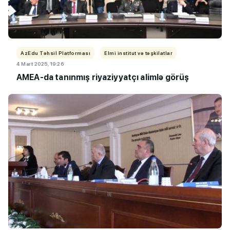
AzEdu Təhsil Platforması
Elmi institut və təşkilatlar
4 Mart 2025, 19:26
AMEA-da tanınmış riyaziyyatçı alimlə görüş