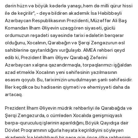
dərin hüzn və böyük kədərlə yanaşı, həm də milli qürur hissi
ilə də keçirilir”, - deyə bildirən akademik İsa Həbibbəyli
Azərbaycan Respublikasının Prezidenti, Müzəffər Ali Baş
Komandan İlham Əliyevin uzaqgörən siyasəti, güclü
ordumuzun rəşadəti sayəsində tarixi ədalətin bərqərar
olduğunu, Xocalının, Qarabağın və Şərqi Zəngəzurun əsl
sahiblərinə qaytarıldığını vurğulayıb. AMEA rəhbəri qeyd
edib ki, Prezident İlham Əliyev Qarabağ Zəfərini
Azərbaycan xalqına qazandırmaqla, torpaqlarımızı işğaldan
azad etməklə Xocalının yeni səhifəsinin yazılmasının
əsasını qoyub. Bu, tariximizin unudulmayan şanlı səhifəsidir.
İllər keçdikcə bu hadisənin qiyməti və əhəmiyyəti daha da
artacaq.
Prezident İlham Əliyevin müdrik rəhbərliyi ilə Qarabağda və
Şərqi Zəngəzurda, o cümlədən Xocalıda genişmiqyaslı
bərpa-quruculuq işlərinin aparıldığını, Böyük Qayıdışa dair
Dövlət Proqramının uğurla həyata keçirildiyini söyləyən
akademik İsa Həbibbəyli bir neçə gün öncə ölkə rəhbərinin