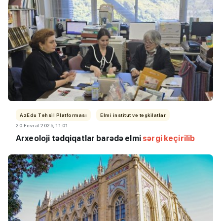
AzEdu Təhsil Platforması
Elmi institut və təşkilatlar
20 Fevral 2025, 11:01
Arxeoloji tədqiqatlar barədə elmi
sərgi keçirilib