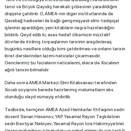
tarixi və Böyük Qayıdış hərəkatı şöbəsinin yaradıldığını
diqqətə çatdırıb. O, AMEA-nın digər institutlarında da
Qarabağ hadisələri ilə bağlı genişmiqyaslı elmi-tədqiqat
işlərinin aparıldığını, yeni kitabların nəşrə hazırlandığını
bildirib. Qeyd edib ki, əsas hədəf ölkəmizin müxtəlif
dövrlərdə itirilmiş torpaqlarının tarixinin araşdırılaraq
bugünkü nəsillərə olduğu kimi çatdırılması və onların tarixin
ibrət dərslərindən lazımi nəticələr çıxarmasıdır.
Gənclərimiz bu faciələrin nəticələrini, eləcə də Xocalının
ağrılı tarixini bilməlidir.
Daha sonra AMEA Mərkəzi Elmi Kitabxanası tərəfindən
Xocalı soyqırımı barədə hazırlanmış məlumatların əks
olunduğu slayd nümayiş etdirilib.
Tədbirdə, həmçinin AMEA Azad Həmkarlar İttifaqının sədri
dosent Sənan Həsənov, YAP Yasamal Rayon Təşkilatının
sədri Bəxtiyar Nəbiyev, Yasamal Rayon İcra Hakimiyyətinin
Vətən müharibəsi iştirakçıları və şəhid ailələri ilə işin təşkili