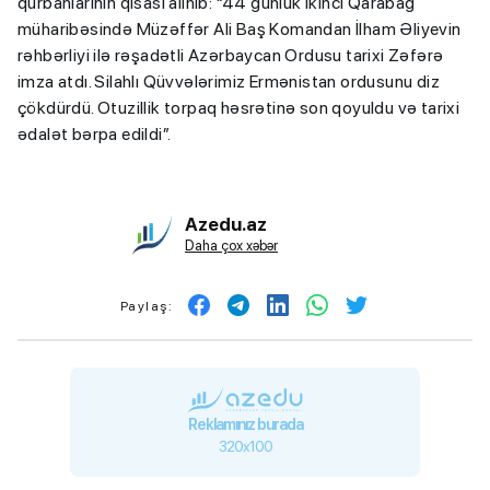
qurbanlarının qisası alınıb: “44 günlük İkinci Qarabağ
müharibəsində Müzəffər Ali Baş Komandan İlham Əliyevin
rəhbərliyi ilə rəşadətli Azərbaycan Ordusu tarixi Zəfərə
imza atdı. Silahlı Qüvvələrimiz Ermənistan ordusunu diz
çökdürdü. Otuzillik torpaq həsrətinə son qoyuldu və tarixi
ədalət bərpa edildi”.
Azedu.az
Daha çox xəbər
Paylaş:
Reklamınız burada
320x100