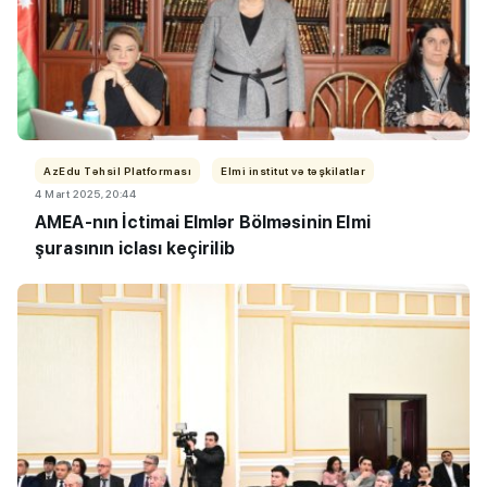
AzEdu Təhsil Platforması
Elmi institut və təşkilatlar
4 Mart 2025, 20:44
AMEA-nın İctimai Elmlər Bölməsinin Elmi
şurasının iclası keçirilib