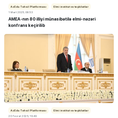
AzEdu Təhsil Platforması
Elmi institut və təşkilatlar
1 Mart 2025, 08:53
AMEA-nın 80 illiyi münasibətilə elmi-nəzəri
konfrans keçirilib
AzEdu Təhsil Platforması
Elmi institut və təşkilatlar
20 Fevral 2025, 19:49