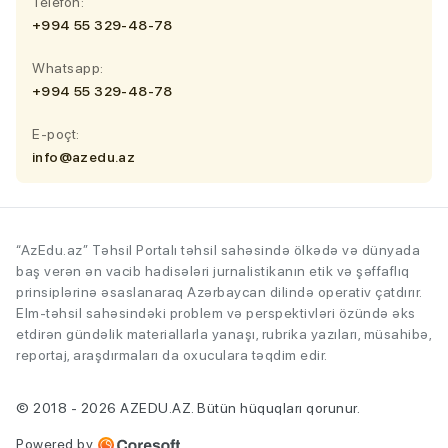
Telefon:
+994 55 329-48-78
Whatsapp:
+994 55 329-48-78
E-poçt:
info@azedu.az
“AzEdu.az” Təhsil Portalı təhsil sahəsində ölkədə və dünyada
baş verən ən vacib hadisələri jurnalistikanın etik və şəffaflıq
prinsiplərinə əsaslanaraq Azərbaycan dilində operativ çatdırır.
Elm-təhsil sahəsindəki problem və perspektivləri özündə əks
etdirən gündəlik materiallarla yanaşı, rubrika yazıları, müsahibə,
reportaj, araşdırmaları da oxuculara təqdim edir.
© 2018 - 2026 AZEDU.AZ. Bütün hüquqları qorunur.
Powered by