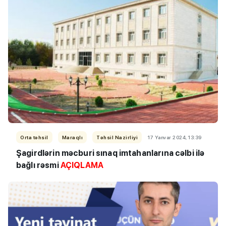
Orta təhsil
Maraqlı
Təhsil Nazirliyi
17 Yanvar 2024, 13:39
Şagirdlərin məcburi sınaq imtahanlarına cəlbi ilə
bağlı rəsmi
AÇIQLAMA