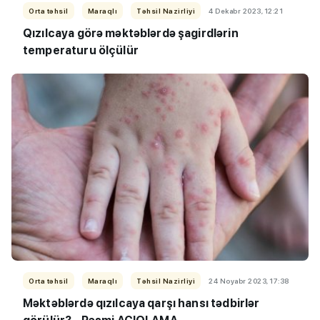
Orta təhsil
Maraqlı
Təhsil Nazirliyi
4 Dekabr 2023, 12:21
Qızılcaya görə məktəblərdə şagirdlərin
temperaturu ölçülür
Orta təhsil
Maraqlı
Təhsil Nazirliyi
24 Noyabr 2023, 17:38
Məktəblərdə qızılcaya qarşı hansı tədbirlər