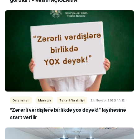
görülür? - Rəsmi AÇIQLAMA
Orta təhsil
Maraqlı
Təhsil Nazirliyi
24 Noyabr 2023, 11:12
“Zərərli vərdişlərə birlikdə yox deyək!” layihəsinə
start verilir