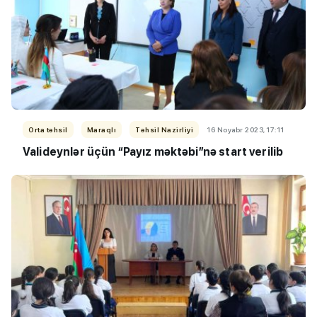
Orta təhsil
Maraqlı
Təhsil Nazirliyi
16 Noyabr 2023, 17:11
Valideynlər üçün “Payız məktəbi”nə start verilib