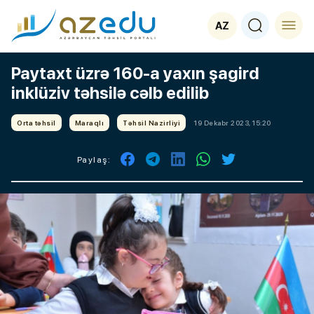
AZ
Paytaxt üzrə 160-a yaxın şagird
inklüziv təhsilə cəlb edilib
Orta təhsil
Maraqlı
Təhsil Nazirliyi
19 Dekabr 2023, 15:20
Paylaş: