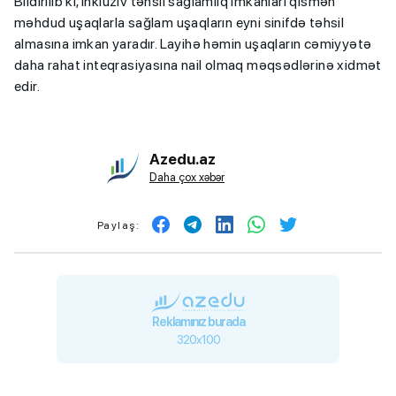
Bildirilib ki, inklüziv təhsil sağlamlıq imkanları qismən
məhdud uşaqlarla sağlam uşaqların eyni sinifdə təhsil
almasına imkan yaradır. Layihə həmin uşaqların cəmiyyətə
daha rahat inteqrasiyasına nail olmaq məqsədlərinə xidmət
edir.
Azedu.az
Daha çox xəbər
Paylaş:
Reklamınız burada
320x100