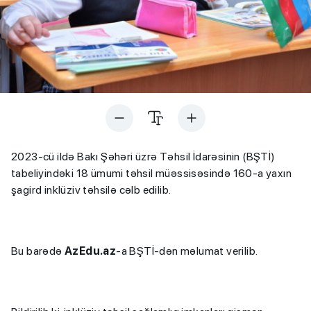
2023-cü ildə Bakı Şəhəri üzrə Təhsil İdarəsinin (BŞTİ)
tabeliyindəki 18 ümumi təhsil müəssisəsində 160-a yaxın
şagird inklüziv təhsilə cəlb edilib.
Bu barədə
AzEdu.az
-a BŞTİ-dən məlumat verilib.