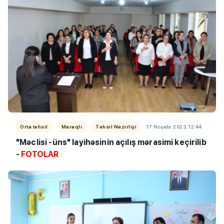
Orta təhsil
Maraqlı
Təhsil Nazirliyi
17 Noyabr 2023, 12:44
"Məclisi -üns" layihəsinin açılış mərasimi keçirilib
-
FOTOLAR