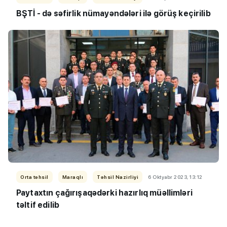
BŞTİ - də səfirlik nümayəndələri ilə görüş keçirilib
Orta təhsil
Maraqlı
Təhsil Nazirliyi
6 Oktyabr 2023, 13:12
Paytaxtın çağırışaqədərki hazırlıq müəllimləri
təltif edilib