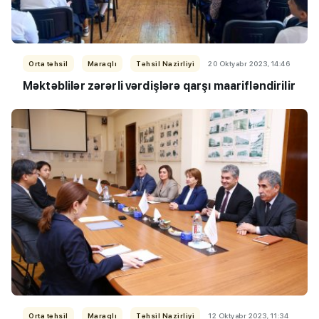
Orta təhsil
Maraqlı
Təhsil Nazirliyi
20 Oktyabr 2023, 14:46
Məktəblilər zərərli vərdişlərə qarşı maarifləndirilir
Orta təhsil
Maraqlı
Təhsil Nazirliyi
12 Oktyabr 2023, 11:34