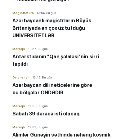
Magistratura
13:54, Bu gün
Azərbaycanlı magistrların Böyük
Britaniyada ən çox üz tutduğu
UNİVERSİTETLƏR
Maraqlı
13:26, Bu gün
Antarktidanın "Qan şəlaləsi"nin sirri
tapıldı
Orta təhsil
12:42, Bu gün
Azərbaycan dili nəticələrinə görə
bu bölgələr ÖNDƏDİR
Maraqlı
12:38, Bu gün
Sabah 39 dərəcə isti olacaq
Maraqlı
12:02, Bu gün
Alimlər Günəşin səthində nəhəng kosmik