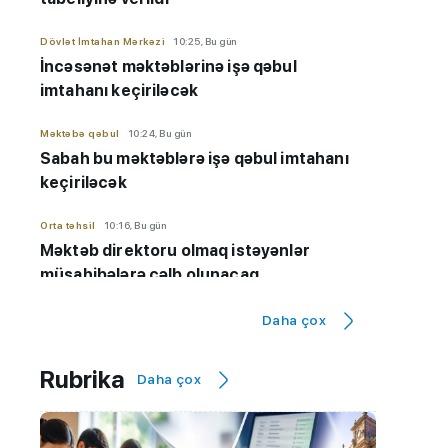
Dövlət İmtahan Mərkəzi
10:25, Bu gün
İncəsənət məktəblərinə işə qəbul
imtahanı keçiriləcək
Məktəbə qəbul
10:24, Bu gün
Sabah bu məktəblərə işə qəbul imtahanı
keçiriləcək
Orta təhsil
10:16, Bu gün
Məktəb direktoru olmaq istəyənlər
müsahibələrə cəlb olunacaq
Qəbul imtahanları
10:13, Bu gün
Daha çox
Bu ixtisasları seçənlər gələcəyin əmək
bazarında üstün OLACAQ
Rubrika
Daha çox
Kolleclər
10:01, Bu gün
Qabiliyyət imtahanlarında iştirak