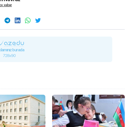
x xəbər
lamınız burada
728x90