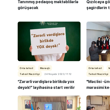
Tanınmış pedaqoq məktəblilərlə
Qızılcaya g
görüşəcək
şagirdlərin
Orta təhsil
Maraqlı
Orta təhsil
Təhsil Nazirliyi
24 Noyabr 2023, 11:12
Təhsil Nazirliyi
“Zərərli vərdişlərə birlikdə yox
"Məclisi -üns
deyək!” layihəsinə start verilir
mərasimi keç