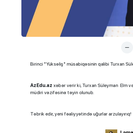
Birinci "Yüksəliş" müsabiqəsinin qalibi Turxan Sül
AzEdu.az
xəbər verir ki, Turxan Süleyman Elm və T
müdiri vəzifəsinə təyin olunub.
Təbrik edir, yeni fəaliyyətində uğurlar arzulayırıq!
Ləma