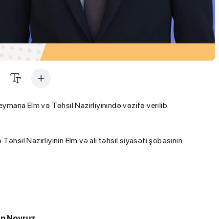
eymana Elm və Təhsil Nazirliyinində vəzifə verilib.
əhsil Nazirliyinin Elm və ali təhsil siyasəti şöbəsinin
n Novruz