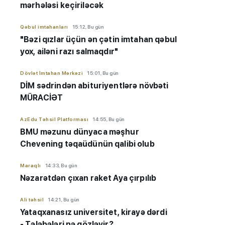
mərhələsi keçiriləcək
Qəbul imtahanları
15:12, Bu gün
"Bəzi qızlar üçün ən çətin imtahan qəbul
yox, ailəni razı salmaqdır"
Dövlət İmtahan Mərkəzi
15:01, Bu gün
DİM sədrindən abituriyent
​​​​​​​lərə
növbəti
MÜRACİƏT
AzEdu Təhsil Platforması
14:55, Bu gün
BMU məzunu dünyaca məşhur
Chevening təqaüdünün qalibi olub
Maraqlı
14:33, Bu gün
Nəzarətdən çıxan raket Aya çırpılıb
Ali təhsil
14:21, Bu gün
Yataqxanasız universitet, kirayə dərdi
- Tələbələri nə gözləyir?