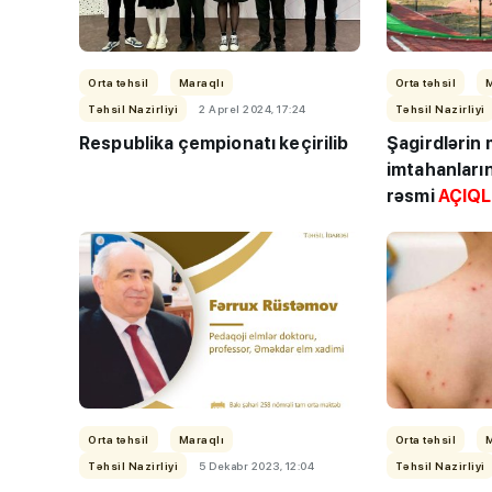
Orta təhsil
Maraqlı
Orta təhsil
Təhsil Nazirliyi
2 Aprel 2024, 17:24
Təhsil Nazirliyi
Respublika çempionatı keçirilib
Şagirdlərin
imtahanlarına
rəsmi
AÇIQ
Orta təhsil
Maraqlı
Orta təhsil
Təhsil Nazirliyi
5 Dekabr 2023, 12:04
Təhsil Nazirliyi