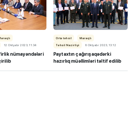
Maraqlı
Orta təhsil
Maraqlı
12 Oktyabr 2023, 11:34
Təhsil Nazirliyi
6 Oktyabr 2023, 13:12
firlik nümayəndələri
Paytaxtın çağırışaqədərki
ı”- MİQ,
"Həftənin təhsil icmalı": Qəbul
irilib
hazırlıq müəllimləri təltif edilib
r və qəbul
marafonu başa çatdı,
müəllimlərin nəticələri dəyişdi..