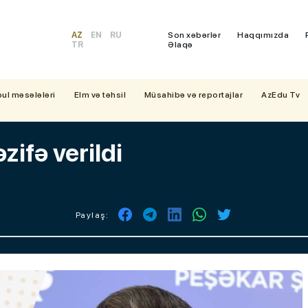
AZ
EN
RU
Son xəbərlər
Haqqımızda
TR
Əlaqə
bul məsələləri
Elm və təhsil
Müsahibə və reportajlar
AzEdu Tv
zifə verildi
Paylaş: