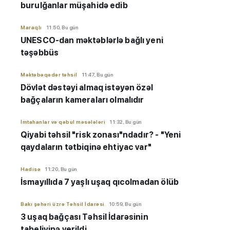
burulğanlar müşahidə edib
Maraqlı
11:50, Bu gün
UNESCO-dan məktəblərlə bağlı yeni
təşəbbüs
Məktəbəqədər təhsil
11:47, Bu gün
Dövlət dəstəyi almaq istəyən özəl
bağçaların kameraları olmalıdır
İmtahanlar və qəbul məsələləri
11:32, Bu gün
Qiyabi təhsil "risk zonası"ndadır? - "Yeni
qaydaların tətbiqinə ehtiyac var"
Hadisə
11:20, Bu gün
İsmayıllıda 7 yaşlı uşaq qıcolmadan ölüb
Bakı şəhəri üzrə Təhsil İdarəsi
10:59, Bu gün
3 uşaq bağçası Təhsil İdarəsinin
tabeliyinə verildi