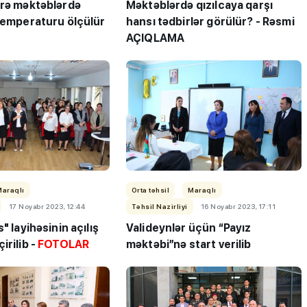
örə məktəblərdə
Məktəblərdə qızılcaya qarşı
 temperaturu ölçülür
hansı tədbirlər görülür? - Rəsmi
AÇIQLAMA
Maraqlı
Orta təhsil
Maraqlı
17 Noyabr 2023, 12:44
Təhsil Nazirliyi
16 Noyabr 2023, 17:11
" layihəsinin açılış
Valideynlər üçün “Payız
irilib -
FOTOLAR
məktəbi”nə start verilib