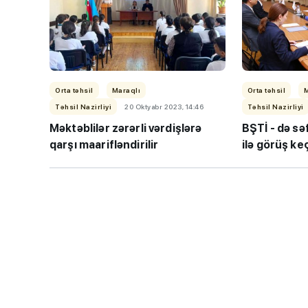
Orta təhsil
Maraqlı
Orta təhsil
Təhsil Nazirliyi
20 Oktyabr 2023, 14:46
Təhsil Nazirliyi
Məktəblilər zərərli vərdişlərə
BŞTİ - də sə
“Həftənin təhsil icmal
qarşı maarifləndirilir
ilə görüş keç
lisey seçimi, bağçala
imtahanları...