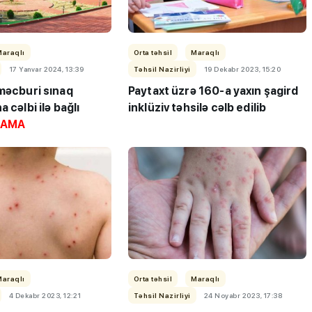
Maraqlı
Orta təhsil
Maraqlı
17 Yanvar 2024, 13:39
Təhsil Nazirliyi
19 Dekabr 2023, 15:20
 məcburi sınaq
Paytaxt üzrə 160-a yaxın şagird
 cəlbi ilə bağlı
inklüziv təhsilə cəlb edilib
LAMA
Maraqlı
Orta təhsil
Maraqlı
4 Dekabr 2023, 12:21
Təhsil Nazirliyi
24 Noyabr 2023, 17:38