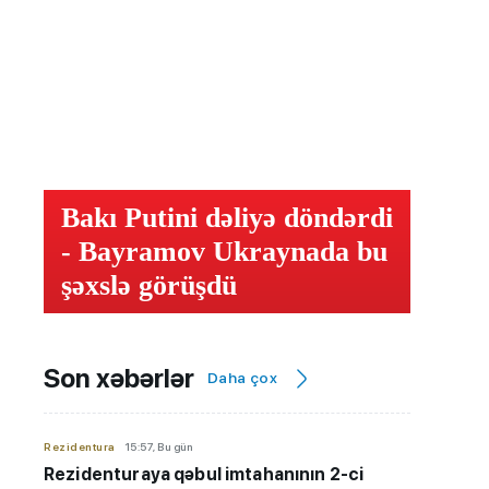
Bakı Putini dəliyə döndərdi
- Bayramov Ukraynada bu
şəxslə görüşdü
Son xəbərlər
Daha çox
Rezidentura
15:57, Bu gün
Rezidenturaya qəbul imtahanının 2-ci