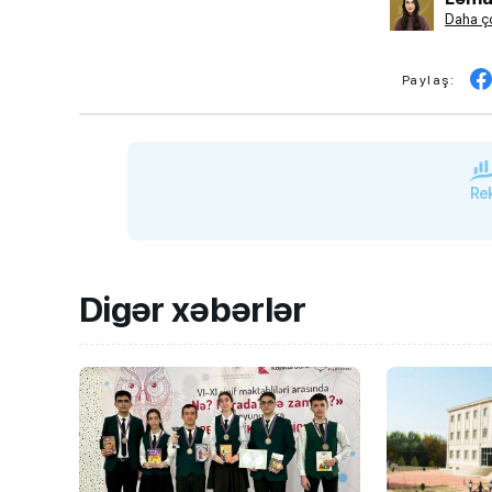
Daha ço
Paylaş:
Rek
Digər xəbərlər