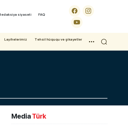
Redaksiya siyasəti
FAQ
Layihələrimiz
Təhsil hüququ və şikayətlər
Media
Türk