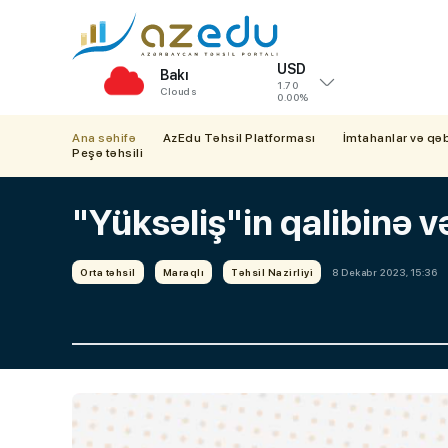
USD
Bakı
1.70
Clouds
0.00%
Ana səhifə
AzEdu Təhsil Platforması
İmtahanlar və qə
Peşə təhsili
"Yüksəliş"in qalibinə və
Orta təhsil
Maraqlı
Təhsil Nazirliyi
8 Dekabr 2023, 15:36