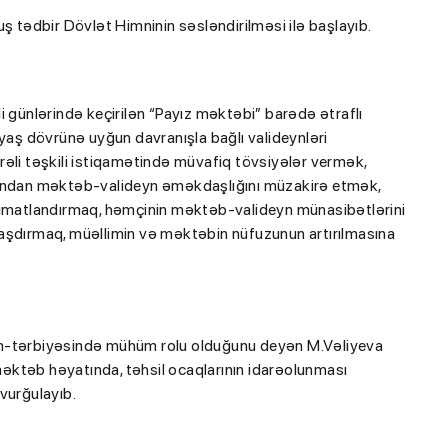
ş tədbir Dövlət Himninin səsləndirilməsi ilə başlayıb.
i günlərində keçirilən “Payız məktəbi” barədə ətraflı
 yaş dövrünə uyğun davranışla bağlı valideynləri
əli təşkili istiqamətində müvafiq tövsiyələr vermək,
axımından məktəb-valideyn əməkdaşlığını müzakirə etmək,
əlumatlandırmaq, həmçinin məktəb-valideyn münasibətlərini
aşdırmaq, müəllimin və məktəbin nüfuzunun artırılmasına
im-tərbiyəsində mühüm rolu olduğunu deyən M.Vəliyeva
 məktəb həyatında, təhsil ocaqlarının idarəolunması
vurğulayıb.