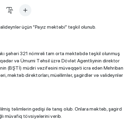
valideynlər üçün “Payız məktəbi” təşkil olunub.
lı Bakı şəhəri 321 nömrəli tam orta məktəbdə təşkil olunmuş
əqədər və Ümumi Təhsil üzrə Dövlət Agentliyinin direktor
sinin (BŞTİ) müdiri vəzifəsini müvəqqəti icra edən Mehriban
ri, məktəb direktorları, müəllimlər, şagirdlər və valideynlər
lmiş təlimlərin gedişi ilə tanış olub. Onlara məktəb, şagird
lı müvafiq tövsiyələrini verib.