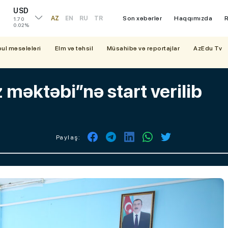
USD
AZ
EN
RU
TR
Son xəbərlər
Haqqımızda
R
1.70
0.02%
bul məsələləri
Elm və təhsil
Müsahibə və reportajlar
AzEdu Tv
 məktəbi”nə start verilib
Paylaş: