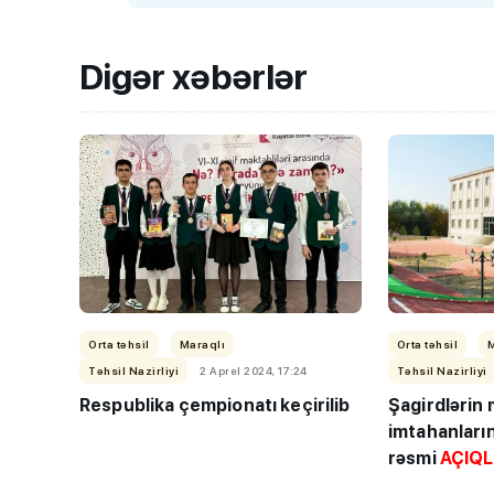
Digər xəbərlər
BMU-İNHA ikili d
proqramına qəbul
keçirilib
Orta təhsil
Maraqlı
Orta təhsil
Təhsil Nazirliyi
2 Aprel 2024, 17:24
Təhsil Nazirliyi
Respublika çempionatı keçirilib
Şagirdlərin
imtahanlarına
rəsmi
AÇIQ