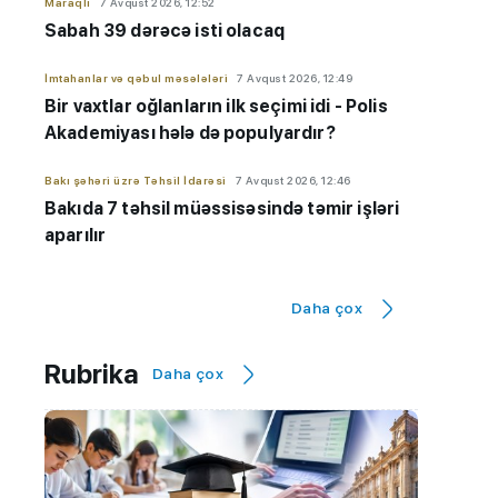
Maraqlı
7 Avqust 2026, 12:52
Sabah 39 dərəcə isti olacaq
İmtahanlar və qəbul məsələləri
7 Avqust 2026, 12:49
Bir vaxtlar oğlanların ilk seçimi idi - Polis
Akademiyası hələ də populyardır?
Bakı şəhəri üzrə Təhsil İdarəsi
7 Avqust 2026, 12:46
Bakıda 7 təhsil müəssisəsində təmir işləri
aparılır
Maraqlı
7 Avqust 2026, 12:32
Daha çox
NASA: Pluton düşündüyümüzdən daha
aktivdir
Rubrika
Daha çox
AzEdu Təhsil Platforması
7 Avqust 2026, 11:50
BMU məzunu ABŞ-nin nüfuzlu
universitetində təhsilini davam
etdirəcək