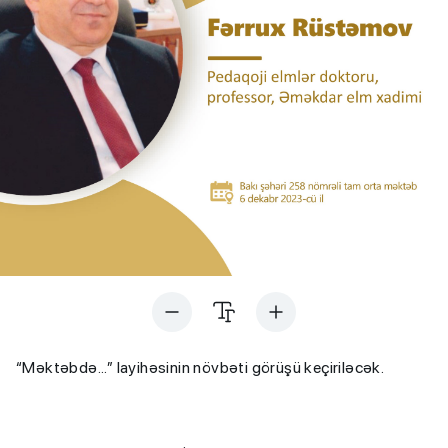
“Məktəbdə...” layihəsinin növbəti görüşü keçiriləcək.