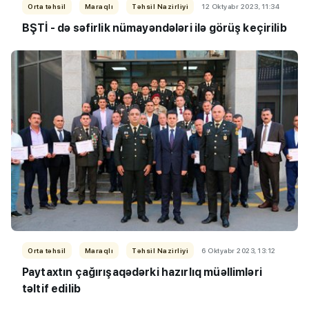
Orta təhsil
Maraqlı
Təhsil Nazirliyi
12 Oktyabr 2023, 11:34
BŞTİ - də səfirlik nümayəndələri ilə görüş keçirilib
Orta təhsil
Maraqlı
Təhsil Nazirliyi
6 Oktyabr 2023, 13:12
Paytaxtın çağırışaqədərki hazırlıq müəllimləri
təltif edilib