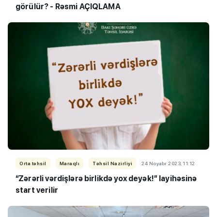
görülür? - Rəsmi AÇIQLAMA
Orta təhsil
Maraqlı
Təhsil Nazirliyi
24 Noyabr 2023, 11:12
“Zərərli vərdişlərə birlikdə yox deyək!” layihəsinə
start verilir