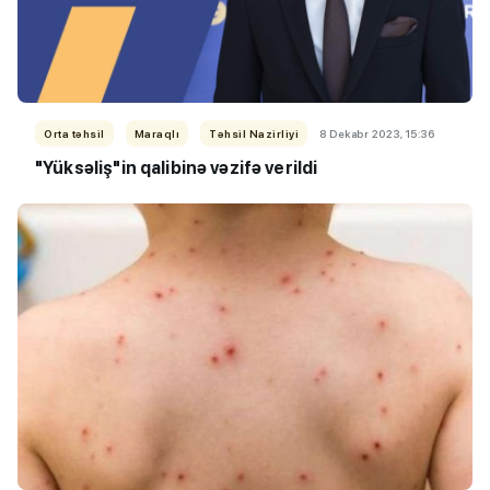
Orta təhsil
Maraqlı
Təhsil Nazirliyi
8 Dekabr 2023, 15:36
"Yüksəliş"in qalibinə vəzifə verildi