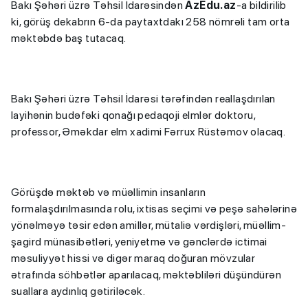
Bakı Şəhəri üzrə Təhsil İdarəsindən
AzEdu.az
-a bildirilib
ki, görüş dekabrın 6-da paytaxtdakı 258 nömrəli tam orta
məktəbdə baş tutacaq.
Bakı Şəhəri üzrə Təhsil İdarəsi tərəfindən reallaşdırılan
layihənin budəfəki qonağı pedaqoji elmlər doktoru,
professor, Əməkdar elm xadimi Fərrux Rüstəmov olacaq.
Görüşdə məktəb və müəllimin insanların
formalaşdırılmasında rolu, ixtisas seçimi və peşə sahələrinə
yönəlməyə təsir edən amillər, mütaliə vərdişləri, müəllim-
şagird münasibətləri, yeniyetmə və gənclərdə ictimai
məsuliyyət hissi və digər maraq doğuran mövzular
ətrafında söhbətlər aparılacaq, məktəbliləri düşündürən
suallara aydınlıq gətiriləcək.