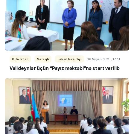
Orta təhsil
Maraqlı
Təhsil Nazirliyi
16 Noyabr 2023, 17:11
Valideynlər üçün “Payız məktəbi”nə start verilib