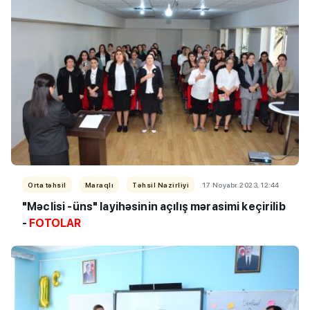
Orta təhsil
Maraqlı
Təhsil Nazirliyi
17 Noyabr 2023, 12:44
"Məclisi -üns" layihəsinin açılış mərasimi keçirilib
-
FOTOLAR