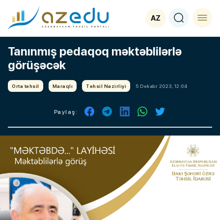
AZ
Tanınmış pedaqoq məktəblilərlə
görüşəcək
Orta təhsil
Maraqlı
Təhsil Nazirliyi
5 Dekabr 2023, 12:04
Paylaş: