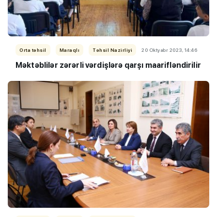
Orta təhsil
Maraqlı
Təhsil Nazirliyi
20 Oktyabr 2023, 14:46
Məktəblilər zərərli vərdişlərə qarşı maarifləndirilir