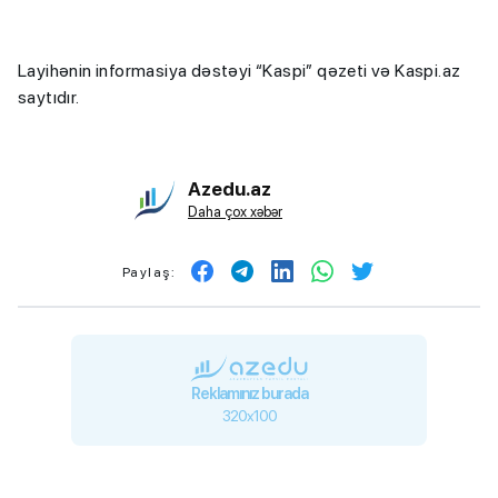
Layihənin informasiya dəstəyi “Kaspi” qəzeti və Kaspi.az
saytıdır.
Azedu.az
Daha çox xəbər
Paylaş:
Reklamınız burada
320x100