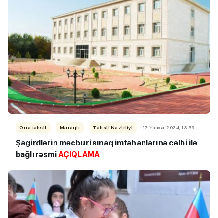
Orta təhsil
Maraqlı
Təhsil Nazirliyi
17 Yanvar 2024, 13:39
Şagirdlərin məcburi sınaq imtahanlarına cəlbi ilə
bağlı rəsmi
AÇIQLAMA