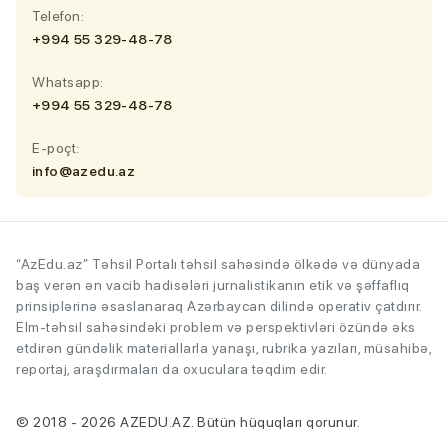
Telefon:
+994 55 329-48-78
Whatsapp:
+994 55 329-48-78
E-poçt:
info@azedu.az
“AzEdu.az” Təhsil Portalı təhsil sahəsində ölkədə və dünyada
baş verən ən vacib hadisələri jurnalistikanın etik və şəffaflıq
prinsiplərinə əsaslanaraq Azərbaycan dilində operativ çatdırır.
Elm-təhsil sahəsindəki problem və perspektivləri özündə əks
etdirən gündəlik materiallarla yanaşı, rubrika yazıları, müsahibə,
reportaj, araşdırmaları da oxuculara təqdim edir.
© 2018 - 2026 AZEDU.AZ. Bütün hüquqları qorunur.