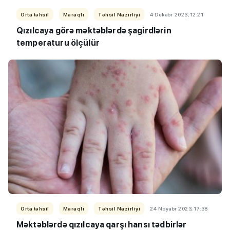
Orta təhsil
Maraqlı
Təhsil Nazirliyi
4 Dekabr 2023, 12:21
Qızılcaya görə məktəblərdə şagirdlərin
temperaturu ölçülür
Orta təhsil
Maraqlı
Təhsil Nazirliyi
24 Noyabr 2023, 17:38
Məktəblərdə qızılcaya qarşı hansı tədbirlər