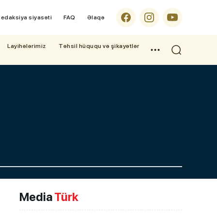
edaksiya siyasəti
FAQ
Əlaqə
Layihələrimiz
Təhsil hüququ və şikayətlər
Media
Türk