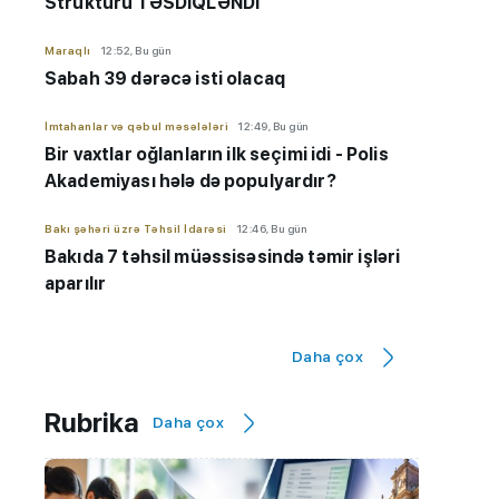
Strukturu TƏSDİQLƏNDİ
Maraqlı
12:52, Bu gün
Sabah 39 dərəcə isti olacaq
İmtahanlar və qəbul məsələləri
12:49, Bu gün
Bir vaxtlar oğlanların ilk seçimi idi - Polis
Akademiyası hələ də populyardır?
Bakı şəhəri üzrə Təhsil İdarəsi
12:46, Bu gün
Bakıda 7 təhsil müəssisəsində təmir işləri
aparılır
Maraqlı
12:32, Bu gün
Daha çox
NASA: Pluton düşündüyümüzdən daha
aktivdir
Rubrika
Daha çox
AzEdu Təhsil Platforması
11:50, Bu gün
BMU məzunu ABŞ-nin nüfuzlu
universitetində təhsilini davam