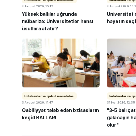
4 Avqust 2026, 16:12
4 Avqust 2026, 14:
Yüksək ballılar uğrunda
Universitet 
mübarizə: Universitetlər hansı
həyatın seçi
üsullara əl atır?
“Həftənin təhsil icmal
lisey seçimi, bağçala
imtahanları...
İmtahanlar və qəbul məsələləri
İmtahanlar və qə
3 Avqust 2026, 11:47
31 İyul 2026, 12:35
Qabiliyyət tələb edən ixtisasların
"3-5 balı ça
keçid BALLARI
gələcəyin hə
olur"