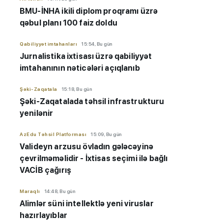
BMU-İNHA ikili diplom proqramı üzrə
qəbul planı 100 faiz doldu
Qabiliyyət imtahanları
15:54, Bu gün
Jurnalistika ixtisası üzrə qabiliyyət
imtahanının nəticələri açıqlanıb
Şəki-Zaqatala
15:18, Bu gün
Şəki-Zaqatalada təhsil infrastrukturu
yenilənir
AzEdu Təhsil Platforması
15:09, Bu gün
Valideyn arzusu övladın gələcəyinə
çevrilməməlidir - İxtisas seçimi ilə bağlı
VACİB çağırış
Maraqlı
14:48, Bu gün
Alimlər süni intellektlə yeni viruslar
hazırlayıblar