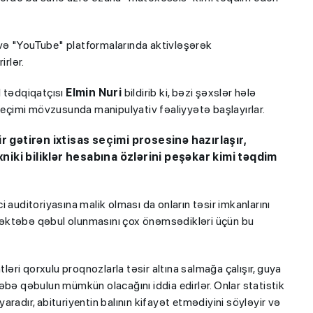
və "YouTube" platformalarında aktivləşərək
irlər.
l tədqiqatçısı
Elmin Nuri
bildirib ki, bəzi şəxslər hələ
 seçimi mövzusunda manipulyativ fəaliyyətə başlayırlar.
r gətirən ixtisas seçimi prosesinə hazırlaşır,
xniki biliklər hesabına özlərini peşəkar kimi təqdim
 auditoriyasına malik olması da onların təsir imkanlarını
i məktəbə qəbul olunmasını çox önəmsədikləri üçün bu
tləri qorxulu proqnozlarla təsir altına salmağa çalışır, guya
əktəbə qəbulun mümkün olacağını iddia edirlər. Onlar statistik
radır, abituriyentin balının kifayət etmədiyini söyləyir və