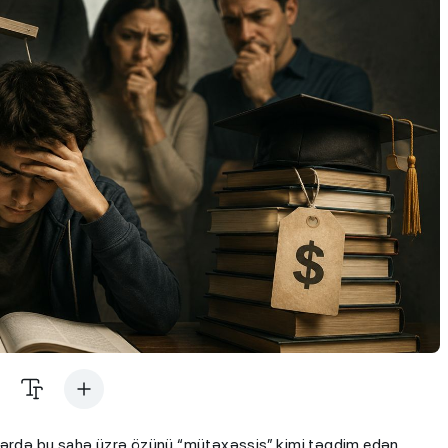
ələrdə bu sahə üzrə özünü “mütəxəssis” kimi təqdim edən