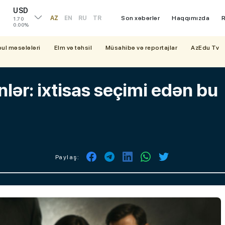
USD
AZ
EN
RU
TR
Son xəbərlər
Haqqımızda
R
1.70
0.00%
bul məsələləri
Elm və təhsil
Müsahibə və reportajlar
AzEdu Tv
nlər: ixtisas seçimi edən bu
Paylaş: