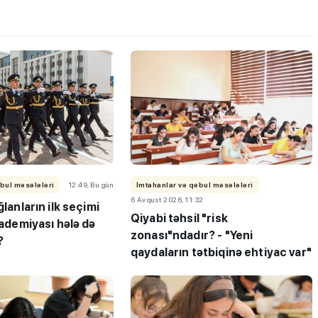
bul məsələləri
12:49, Bu gün
İmtahanlar və qəbul məsələləri
6 Avqust 2026, 11:32
ğlanların ilk seçimi
Qiyabi təhsil "risk
Akademiyası hələ də
zonası"ndadır? - "Yeni
?
qaydaların tətbiqinə ehtiyac var"