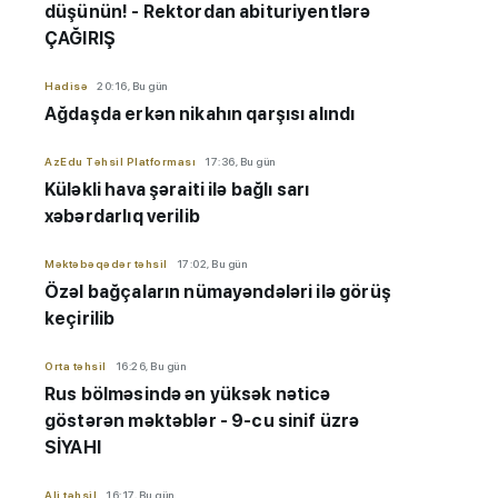
düşünün! - Rektordan abituriyentlərə
ÇAĞIRIŞ
Hadisə
20:16, Bu gün
Ağdaşda erkən nikahın qarşısı alındı
AzEdu Təhsil Platforması
17:36, Bu gün
Küləkli hava şəraiti ilə bağlı sarı
xəbərdarlıq verilib
Məktəbəqədər təhsil
17:02, Bu gün
Özəl bağçaların nümayəndələri ilə görüş
keçirilib
Orta təhsil
16:26, Bu gün
Rus bölməsində ən yüksək nəticə
göstərən məktəblər - 9-cu sinif üzrə
SİYAHI
Ali təhsil
16:17, Bu gün