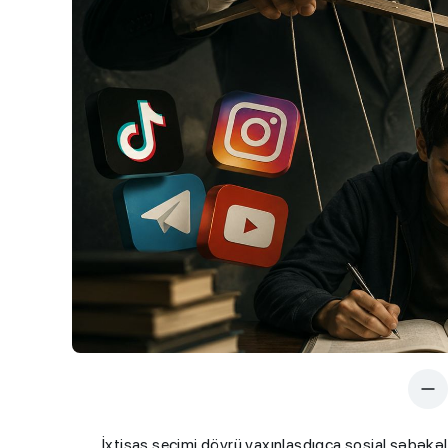
İxtisas seçimi dövrü yaxınlaşdıqca sosial şəbək