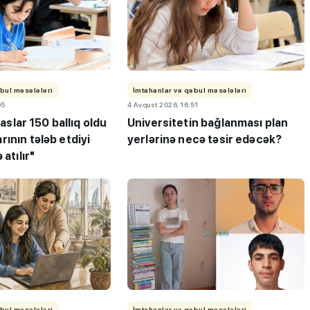
bul məsələləri
İmtahanlar və qəbul məsələləri
05
4 Avqust 2026, 16:51
isaslar 150 ballıq oldu
Universitetin bağlanması plan
ının tələb etdiyi
yerlərinə necə təsir edəcək?
 atılır"
bul məsələləri
İmtahanlar və qəbul məsələləri