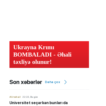
Ukrayna Krımı
BOMBALADI - Əhali
təxliyə olunur!
Son xəbərlər
Daha çox
Ali təhsil
22:22, Bu gün
Universitet seçərkən bunları da