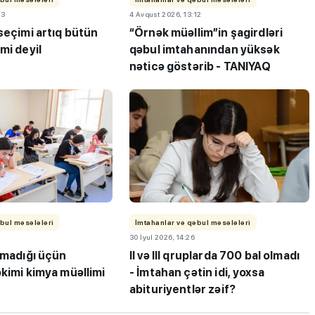
23
4 Avqust 2026, 13:12
seçimi artıq bütün
“Örnək müəllim”in şagirdləri
mi deyil
qəbul imtahanından yüksək
nəticə göstərib - TANIYAQ
ı”- MİQ,
"Həftənin təhsil icmalı": Qəbul
r və qəbul
marafonu başa çatdı,
müəllimlərin nəticələri dəyişdi..
bul məsələləri
İmtahanlar və qəbul məsələləri
30 İyul 2026, 14:26
tmadığı üçün
II və III qruplarda 700 bal olmadı
kimi kimya müəllimi
- İmtahan çətin idi, yoxsa
abituriyentlər zəif?