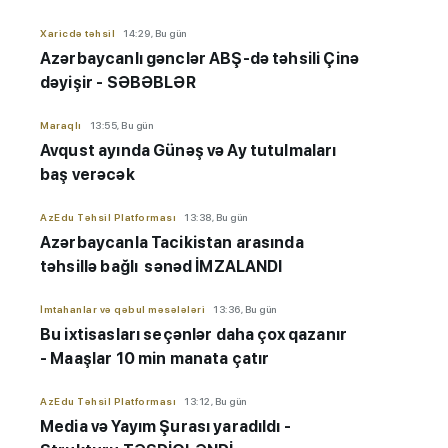
Xaricdə təhsil
14:29, Bu gün
Azərbaycanlı gənclər ABŞ-də təhsili Çinə
dəyişir - SƏBƏBLƏR
Maraqlı
13:55, Bu gün
Avqust ayında Günəş və Ay tutulmaları
baş verəcək
AzEdu Təhsil Platforması
13:38, Bu gün
Azərbaycanla Tacikistan arasında
təhsillə bağlı sənəd İMZALANDI
İmtahanlar və qəbul məsələləri
13:36, Bu gün
Bu ixtisasları seçənlər daha çox qazanır
- Maaşlar 10 min manata çatır
AzEdu Təhsil Platforması
13:12, Bu gün
Media və Yayım Şurası yaradıldı -