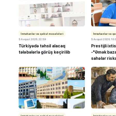
İmtahanlar və qəbul məsələləri
İmtahanlar və qə
5 Avqust 2026, 22:59
5 Avqust 2026, 10:
Türkiyədə təhsil alacaq
Prestijli ixt
tələbələrlə görüş keçirilib
-
"Əmək bazar
sahələr riskə
İmtahanlar və qəbul məsələləri
İmtahanlar və qə