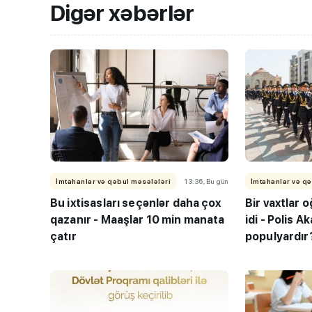
Digər xəbərlər
İmtahanlar və qəbul məsələləri
13:36, Bu gün
İmtahanlar və qə
Bu ixtisasları seçənlər daha çox
Bir vaxtlar o
qazanır - Maaşlar 10 min manata
idi - Polis 
çatır
populyardır