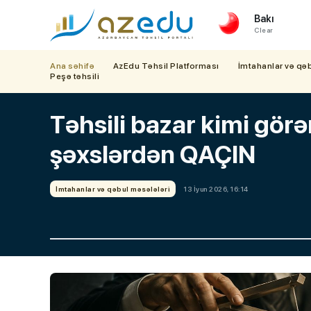
Bakı
Clear
Ana səhifə
AzEdu Təhsil Platforması
İmtahanlar və qə
Peşə təhsili
Təhsili bazar kimi görə
şəxslərdən QAÇIN
İmtahanlar və qəbul məsələləri
13 İyun 2026, 16:14