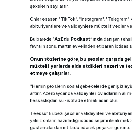
şəxslərin sayı artır.
Onlar əsasən "TikTok", "Instagram", "Telegram" 
abituriyentlərə və valideynlərə müxtəlif vədlər ver
Bu barədə “
AzEdu Podkast”ında
danışan təhsi
fevralın sonu, martın əvvəlindən etibarən ixtisas
Onun sözlərinə görə, bu şəxslər qarşıda gəli
müxtəlif yerlərdə əldə etdikləri nəzəri və te
etməyə çalışırlar.
"Həmin şəxslərin sosial şəbəkələrdə geniş izləyici
artırır. Azərbaycanda valideynlər övladlarının al
həssaslıqdan sui-istifadə etmək asan olur.
Təəssüf ki, bəzi şəxslər valideynləri və abituriyen
yalnız onların hazırladığı ixtisas seçimi ilə ali m
göstəricilərdən istifadə edərək peşəkar görüntü ya