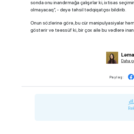
sonda onu inandırmağa çalışırlar ki, ixtisas seç
olmayacaq”, - deyə təhsil tədqiqatçısı bildirib.
Onun sözlərinə görə, bu cür manipulyasiyalar həm a
göstərir və təəssüf ki, bir çox ailə bu vədlərə inan
Ləma
Daha ço
Paylaş:
Rek