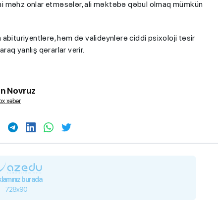
imini məhz onlar etməsələr, ali məktəbə qəbul olmaq mümkün
bituriyentlərə, həm də valideynlərə ciddi psixoloji təsir
araq yanlış qərarlar verir.
n Novruz
x xəbər
lamınız burada
728x90