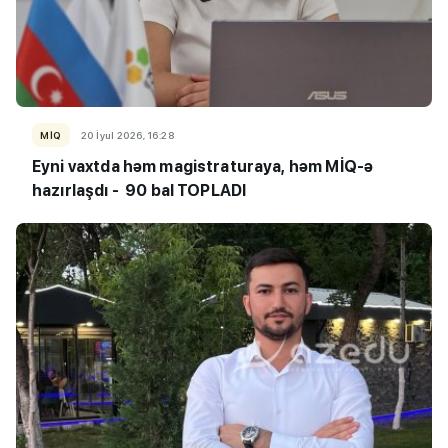
MİQ
20 İyul 2026, 16:28
Eyni vaxtda həm magistraturaya, həm MİQ-ə
hazırlaşdı - 90 bal TOPLADI