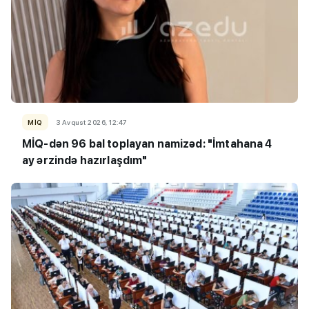
MİQ
3 Avqust 2026, 12:47
MİQ-dən 96 bal toplayan namizəd: "İmtahana 4
ay ərzində hazırlaşdım"