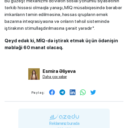
Bu güzəşt mexanizmi dövlətin sosial yönümlü siyasətinin
tərkib hissəsi olmaqla yanaşı, MİQ müsabiqəsində bərabər
imkanların təmin edilməsinə, həssas qrupların əmək
bazarına inteqrasiyasına və onların təhsil sistemində
iştirakının stimullaşdırılmasına şərait yaradır".
Qeyd edək ki, MİQ-də iştirak etmək üçün ödənişin
məbləği 60 manat olacaq.
Esmira Əliyeva
Daha çox xəbər
Paylaş:
Reklamınız burada