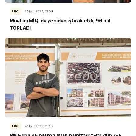
MİQ
25 İyul 2026, 13:08
Müəllim MİQ-də yenidən iştirak etdi, 96 bal
TOPLADI
MİQ
24 İyul 2026, 11:45
MİQ-dən 95 bal toplayan namizəd: "Hər gün 7-8