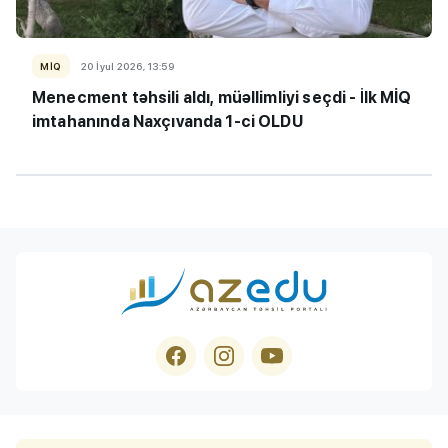
MİQ
20 İyul 2026, 13:59
Menecment təhsili aldı, müəllimliyi seçdi -
İ
lk MİQ
imtahanında Naxçıvanda 1-ci OLDU