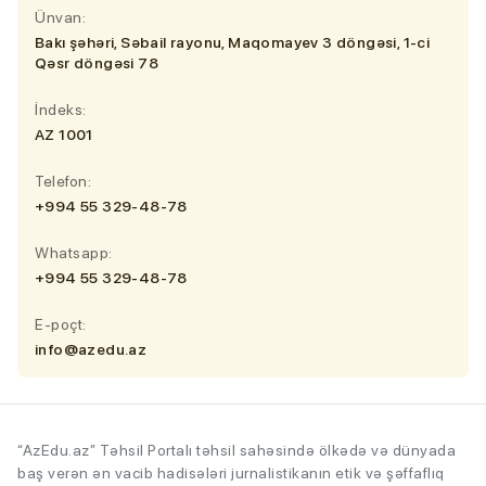
Ünvan:
Bakı şəhəri, Səbail rayonu, Maqomayev 3 döngəsi, 1-ci
Qəsr döngəsi 78
İndeks:
AZ 1001
Telefon:
+994 55 329-48-78
Whatsapp:
+994 55 329-48-78
E-poçt:
info@azedu.az
“AzEdu.az” Təhsil Portalı təhsil sahəsində ölkədə və dünyada
baş verən ən vacib hadisələri jurnalistikanın etik və şəffaflıq