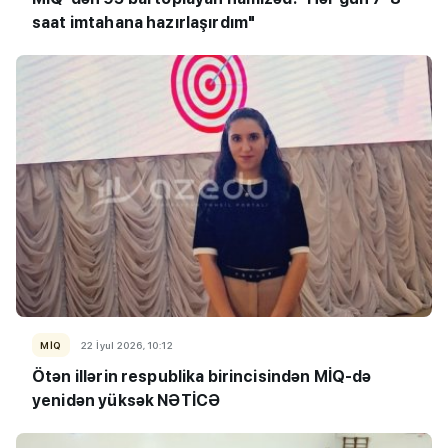
saat imtahana hazırlaşırdım"
MİQ
22 İyul 2026, 10:12
Ötən illərin respublika birincisindən MİQ-də
yenidən yüksək NƏTİCƏ