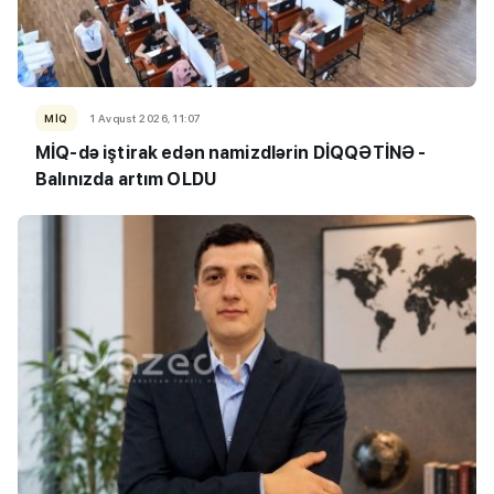
MİQ
1 Avqust 2026, 11:07
MİQ-də iştirak edən namizdlərin DİQQƏTİNƏ -
Balınızda artım OLDU