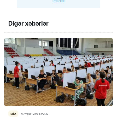
320x100
Digər xəbərlər
MİQ
5 Avqust 2026, 09:30