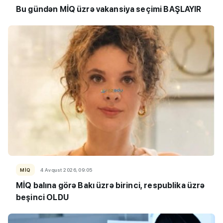
Bu gündən MİQ üzrə vakansiya seçimi BAŞLAYIR
MİQ
4 Avqust 2026, 09:05
MİQ balına görə Bakı üzrə birinci, respublika üzrə
beşinci OLDU