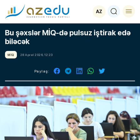
AZ
Bu şəxslər MİQ-də pulsuz iştirak edə
biləcək
MİQ
28 Aprel 2026, 12:23
Paylaş: