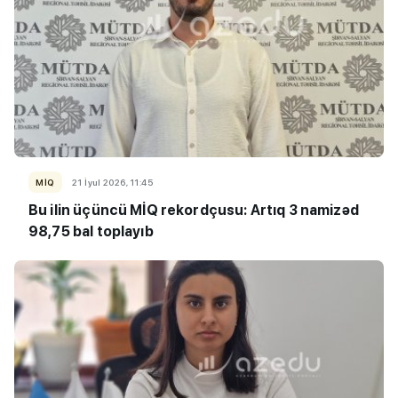
MİQ
21 İyul 2026, 11:45
Bu ilin üçüncü MİQ rekordçusu: Artıq 3 namizəd
98,75 bal toplayıb