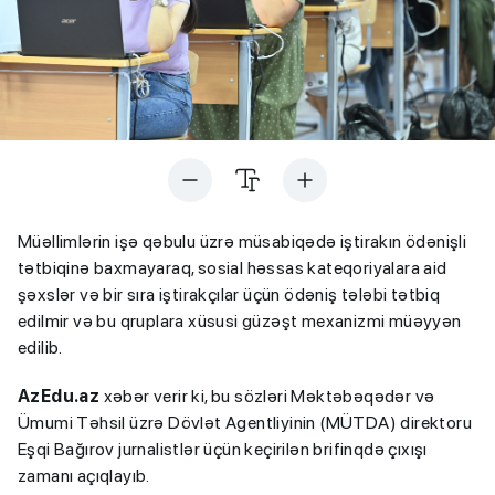
Müəllimlərin işə qəbulu üzrə müsabiqədə iştirakın ödənişli
tətbiqinə baxmayaraq, sosial həssas kateqoriyalara aid
şəxslər və bir sıra iştirakçılar üçün ödəniş tələbi tətbiq
edilmir və bu qruplara xüsusi güzəşt mexanizmi müəyyən
edilib.
AzEdu.az
xəbər verir ki, bu sözləri Məktəbəqədər və
Ümumi Təhsil üzrə Dövlət Agentliyinin (MÜTDA) direktoru
Eşqi Bağırov jurnalistlər üçün keçirilən brifinqdə çıxışı
zamanı açıqlayıb.