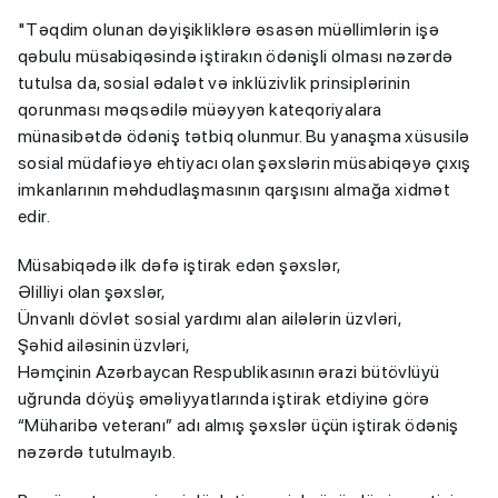
"Təqdim olunan dəyişikliklərə əsasən müəllimlərin işə
qəbulu müsabiqəsində iştirakın ödənişli olması nəzərdə
tutulsa da, sosial ədalət və inklüzivlik prinsiplərinin
qorunması məqsədilə müəyyən kateqoriyalara
münasibətdə ödəniş tətbiq olunmur. Bu yanaşma xüsusilə
sosial müdafiəyə ehtiyacı olan şəxslərin müsabiqəyə çıxış
imkanlarının məhdudlaşmasının qarşısını almağa xidmət
edir.
Müsabiqədə ilk dəfə iştirak edən şəxslər,
Əlilliyi olan şəxslər,
Ünvanlı dövlət sosial yardımı alan ailələrin üzvləri,
Şəhid ailəsinin üzvləri,
Həmçinin Azərbaycan Respublikasının ərazi bütövlüyü
uğrunda döyüş əməliyyatlarında iştirak etdiyinə görə
“Müharibə veteranı” adı almış şəxslər üçün iştirak ödəniş
nəzərdə tutulmayıb.