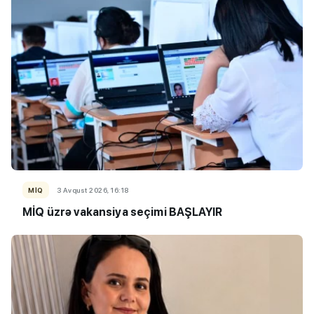
MİQ
3 Avqust 2026, 16:18
MİQ üzrə vakansiya seçimi BAŞLAYIR