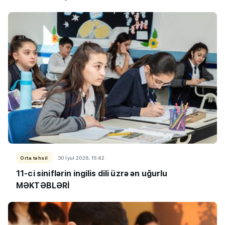
Orta təhsil
30 İyul 2026, 15:42
11-ci siniflərin ingilis dili üzrə ən uğurlu
MƏKTƏBLƏRİ