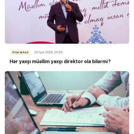
Orta təhsil
20 İyul 2026, 20:50
Hər yaxşı müəllim yaxşı direktor ola bilərmi?