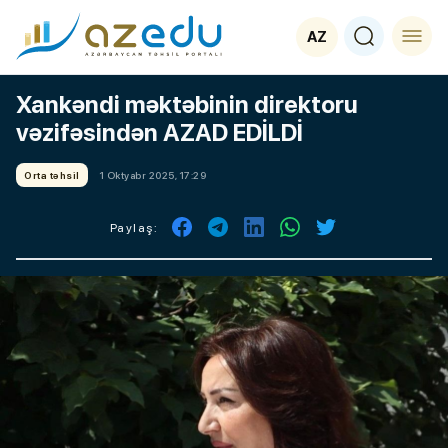
AZ
Xankəndi məktəbinin direktoru
vəzifəsindən AZAD EDİLDİ
Orta təhsil
1 Oktyabr 2025, 17:29
Paylaş: