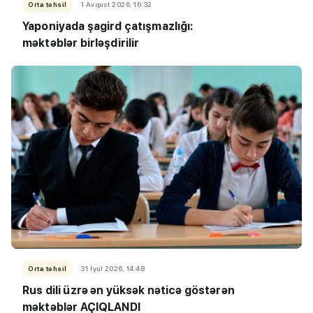
Orta təhsil
1 Avqust 2026, 16:32
Yaponiyada şagird çatışmazlığı:
məktəblər birləşdirilir
Orta təhsil
31 İyul 2026, 14:48
Rus dili üzrə ən yüksək nəticə göstərən
məktəblər AÇIQLANDI