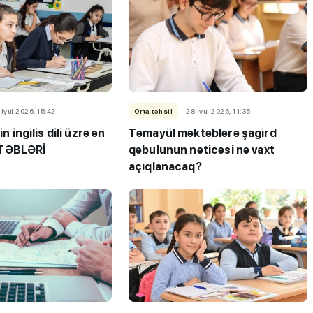
 İyul 2026, 15:42
Orta təhsil
28 İyul 2026, 11:35
in ingilis dili üzrə ən
Təmayül məktəblərə şagird
TƏBLƏRİ
qəbulunun nəticəsi nə vaxt
açıqlanacaq?