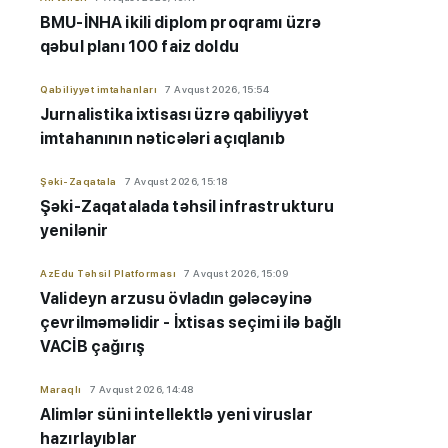
BMU-İNHA ikili diplom proqramı üzrə
qəbul planı 100 faiz doldu
Qabiliyyət imtahanları
7 Avqust 2026, 15:54
Jurnalistika ixtisası üzrə qabiliyyət
imtahanının nəticələri açıqlanıb
Şəki-Zaqatala
7 Avqust 2026, 15:18
Şəki-Zaqatalada təhsil infrastrukturu
yenilənir
AzEdu Təhsil Platforması
7 Avqust 2026, 15:09
Valideyn arzusu övladın gələcəyinə
çevrilməməlidir - İxtisas seçimi ilə bağlı
VACİB çağırış
Maraqlı
7 Avqust 2026, 14:48
Alimlər süni intellektlə yeni viruslar
hazırlayıblar