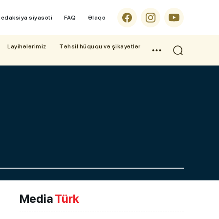
edaksiya siyasəti
FAQ
Əlaqə
Layihələrimiz
Təhsil hüququ və şikayətlər
Media
Türk