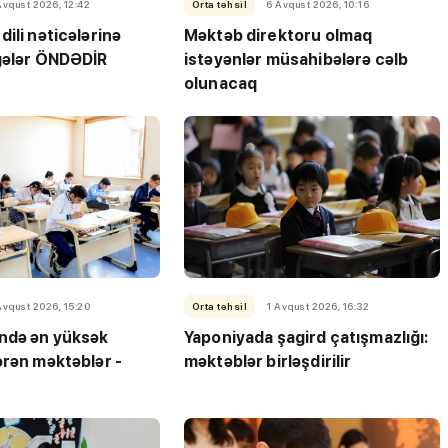
Avqust 2026, 12:42
Orta təhsil
6 Avqust 2026, 10:16
ili nəticələrinə
Məktəb direktoru olmaq
gələr ÖNDƏDİR
istəyənlər müsahibələrə cəlb
olunacaq
Avqust 2026, 15:20
Orta təhsil
1 Avqust 2026, 16:32
ndə ən yüksək
Yaponiyada şagird çatışmazlığı:
ərən məktəblər -
məktəblər birləşdirilir