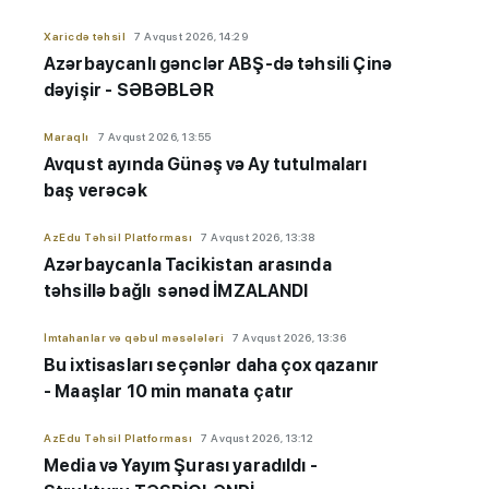
Xaricdə təhsil
7 Avqust 2026, 14:29
Azərbaycanlı gənclər ABŞ-də təhsili Çinə
dəyişir - SƏBƏBLƏR
Maraqlı
7 Avqust 2026, 13:55
Avqust ayında Günəş və Ay tutulmaları
baş verəcək
AzEdu Təhsil Platforması
7 Avqust 2026, 13:38
Azərbaycanla Tacikistan arasında
təhsillə bağlı sənəd İMZALANDI
İmtahanlar və qəbul məsələləri
7 Avqust 2026, 13:36
Bu ixtisasları seçənlər daha çox qazanır
- Maaşlar 10 min manata çatır
AzEdu Təhsil Platforması
7 Avqust 2026, 13:12
Media və Yayım Şurası yaradıldı -