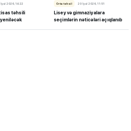
 İyul 2026, 14:22
Orta təhsil
20 İyul 2026, 11:51
tisas təhsili
Lisey və gimnaziyalara
 yeniləcək
seçimlərin nəticələri açıqlanıb
ı”- MİQ,
"Həftənin təhsil icmalı": Qəbul
r və qəbul
marafonu başa çatdı,
müəllimlərin nəticələri dəyişdi..