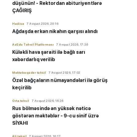
düşünün! - Rektordan abituriyentlərə
ÇAĞIRIŞ
Hadisə
7 Avqust 2026, 20:16
Ağdaşda erkən nikahın qarşısı alındı
AzEdu Təhsil Platforması
7 Avqust 2026, 17:36
Küləkli hava şəraiti ilə bağlı sarı
xəbərdarlıq verilib
Məktəbəqədər təhsil
7 Avqust 2026, 17:02
Özəl bağçaların nümayəndələri ilə görüş
keçirilib
Orta təhsil
7 Avqust 2026, 16:26
Rus bölməsində ən yüksək nəticə
göstərən məktəblər - 9-cu sinif üzrə
SİYAHI
Ali təhsil
7 Avqust 2026, 16:17