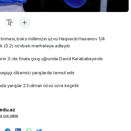
tirməsi, boks millimizin üzvü Haqverdi Həsənov 1/4
k (3:2) növbəti mərhələyə adlayıb.
brın 3-də finala çıxış uğrunda David Karababayevlə
əşqçi ölkəmizi yarışlarda təmsil edir.
 yarışlar 23 idman növü üzrə keçirilir.
edu.az
a çox xəbər