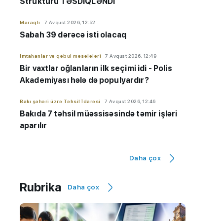
Strukturu TƏSDİQLƏNDİ
Maraqlı
7 Avqust 2026, 12:52
Sabah 39 dərəcə isti olacaq
İmtahanlar və qəbul məsələləri
7 Avqust 2026, 12:49
Bir vaxtlar oğlanların ilk seçimi idi - Polis
Akademiyası hələ də populyardır?
Bakı şəhəri üzrə Təhsil İdarəsi
7 Avqust 2026, 12:46
Bakıda 7 təhsil müəssisəsində təmir işləri
aparılır
Maraqlı
7 Avqust 2026, 12:32
Daha çox
NASA: Pluton düşündüyümüzdən daha
aktivdir
Rubrika
Daha çox
AzEdu Təhsil Platforması
7 Avqust 2026, 11:50
BMU məzunu ABŞ-nin nüfuzlu
universitetində təhsilini davam