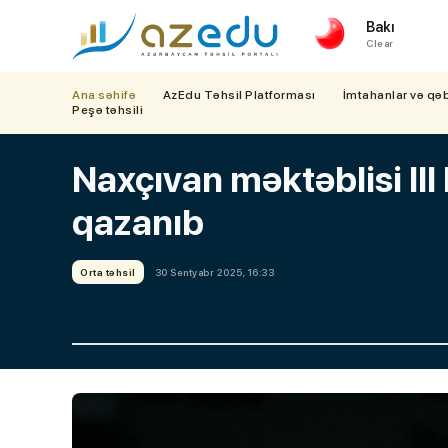
Bakı
Clear
Ana səhifə
AzEdu Təhsil Platforması
İmtahanlar və qə
Peşə təhsili
Naxçıvan məktəblisi II
qazanıb
Orta təhsil
30 Sentyabr 2025, 16:33