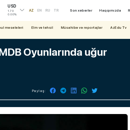
USD
AZ
EN
RU
TR
Son xəbərlər
Haqqımızda
R
1.70
0.00%
bul məsələləri
Elm və təhsil
Müsahibə və reportajlar
AzEdu Tv
I MDB Oyunlarında uğur
Paylaş: