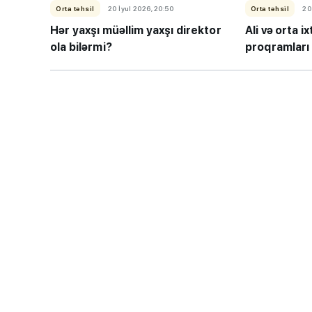
Orta təhsil
20 İyul 2026, 20:50
Orta təhsil
20
Hər yaxşı müəllim yaxşı direktor
Ali və orta ix
ola bilərmi?
proqramları
“Həftənin təhsil icmal
lisey seçimi, bağçala
imtahanları...