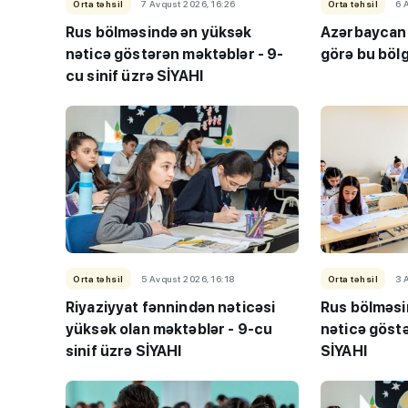
Orta təhsil
7 Avqust 2026, 16:26
Orta təhsil
6 
Rus bölməsində ən yüksək
Azərbaycan d
nəticə göstərən məktəblər - 9-
görə bu böl
cu sinif üzrə SİYAHI
Orta təhsil
5 Avqust 2026, 16:18
Orta təhsil
3 
Riyaziyyat fənnindən nəticəsi
Rus bölməsi
yüksək olan məktəblər - 9-cu
nəticə göst
sinif üzrə SİYAHI
SİYAHI