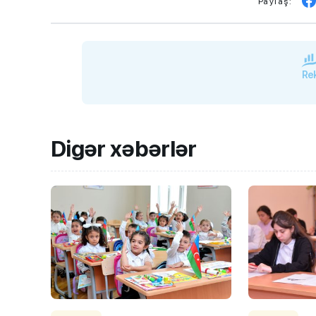
Paylaş:
Rek
Digər xəbərlər