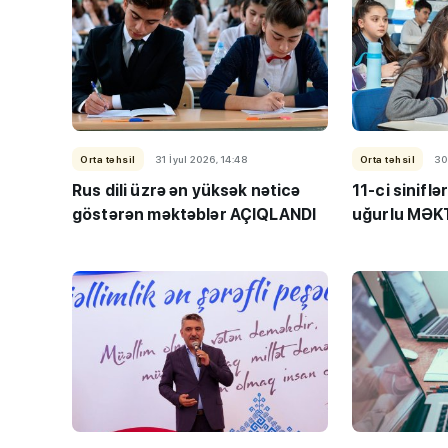
Orta təhsil
31 İyul 2026, 14:48
Orta təhsil
30
Rus dili üzrə ən yüksək nəticə
11-ci siniflər
göstərən məktəblər AÇIQLANDI
uğurlu MƏK