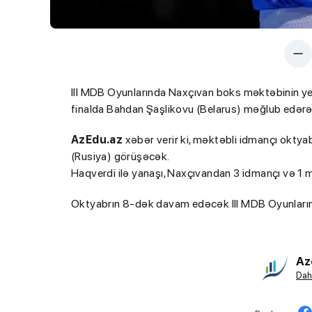
III MDB Oyunlarında Naxçıvan boks məktəbinin ye
finalda Bahdan Şaşlikovu (Belarus) məğlub edərə
AzEdu.az
xəbər verir ki, məktəbli idmançı oktya
(Rusiya) görüşəcək.
Haqverdi ilə yanaşı, Naxçıvandan 3 idmançı və 1 m
Oktyabrın 8-dək davam edəcək III MDB Oyunlarında
Az
Dah