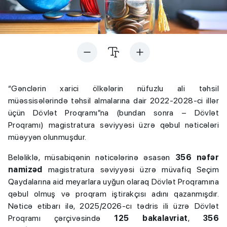
“Gənclərin xarici ölkələrin nüfuzlu ali təhsil
müəssisələrində təhsil almalarına dair 2022-2028-ci illər
üçün Dövlət Proqramı”na (bundan sonra – Dövlət
Proqramı) magistratura səviyyəsi üzrə qəbul nəticələri
müəyyən olunmuşdur.
Beləliklə, müsabiqənin nəticələrinə əsasən
356 nəfər
namizəd
magistratura səviyyəsi üzrə müvafiq Seçim
Qaydalarına aid meyarlara uyğun olaraq Dövlət Proqramına
qəbul olmuş və proqram iştirakçısı adını qazanmışdır.
Nəticə etibarı ilə, 2025/2026-cı tədris ili üzrə Dövlət
Proqramı çərçivəsində
125 bakalavriat
,
356