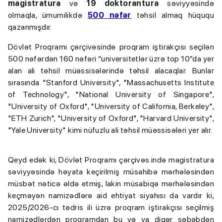
magistratura
və
19 doktorantura
səviyyəsində
olmaqla, ümumilikdə
500 nəfər
təhsil almaq hüququ
qazanmışdır.
Dövlət Proqramı çərçivəsində proqram iştirakçısı seçilən
500 nəfərdən 160 nəfəri “universitetlər
üzrə top 10”da yer
alan ali təhsil müəssisələrində təhsil alacaqlar. Bunlar
sırasında "Stanford University", "Massachusetts Institute
of Technology", "National University of Singapore",
"University of Oxford", "University of California, Berkeley",
"ETH Zurich", "University of Oxford", "Harvard University",
"Yale University" kimi nüfuzlu ali təhsil müəssisələri yer alır.
Qeyd edək ki, Dövlət Proqramı çərçivəs.ində magistratura
səviyyəsində həyata keçirilmiş müsahibə mərhələsindən
müsbət nəticə əldə etmiş, lakin müsabiqə mərhələsindən
keçməyən namizədlərə aid ehtiyat siyahısı da vardır ki,
2025/2026-cı tədris ili üzrə proqram iştirakçısı seçilmiş
namizədlərdən proqramdan bu və ya digər səbəbdən