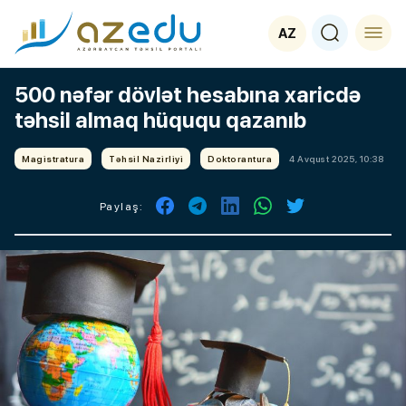
AZ
500 nəfər dövlət hesabına xaricdə
təhsil almaq hüququ qazanıb
Magistratura
Təhsil Nazirliyi
Doktorantura
4 Avqust 2025, 10:38
Paylaş: