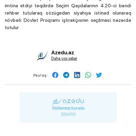
imtina etdiyi təqdirdə Seçim Qaydalarının 4.20-ci bəndi
rəhbər tutularaq sözügedən siyahıya istinad olunaraq
növbəti Dövlət Proqramı iştirakçısının seçilməsi nəzərdə
tutulur
Azedu.az
Daha çox xəbər
Paylaş:
Reklamınız burada
320x100