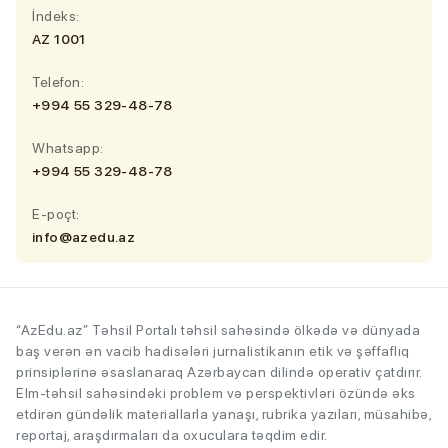
İndeks:
AZ 1001
Telefon:
+994 55 329-48-78
Whatsapp:
+994 55 329-48-78
E-poçt:
info@azedu.az
“AzEdu.az” Təhsil Portalı təhsil sahəsində ölkədə və dünyada
baş verən ən vacib hadisələri jurnalistikanın etik və şəffaflıq
prinsiplərinə əsaslanaraq Azərbaycan dilində operativ çatdırır.
Elm-təhsil sahəsindəki problem və perspektivləri özündə əks
etdirən gündəlik materiallarla yanaşı, rubrika yazıları, müsahibə,
reportaj, araşdırmaları da oxuculara təqdim edir.