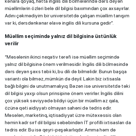
kənara qoyaq, hətta ingilis dili bölmələrində dərs deyən
müəllimlərin özləri belə dil bilgisi baxımından çox axsayırlar.
Adını çəkmədiyim bir universitetdə çalışan müəllim tanışım
var ki, dərsdənkənar əlavə ingilis dili kursuna gedir”.
Müəllim seçimində yalnız dil bilgisinə üstünlük
verilir
“Məsələnin ikinci neqativ tərəfi isə müəllim seçimində
yalnız dil bilgisinə önəm verilməsidir. İngilis dili bölməsində
dərs deyən şəxs təbii ki, bu dili də bilməlidir. Bunun başqa
variantı ola bilməz, mümkün də deyil. Lakin biz ixtisasla
bağlı bilgini də unutmamalıyıq. Bəzən isə universitetdə təki
dil bilgisi yaxşı olsun prinsipinə önəm verirlər. İngilis dilini
çox yüksək səviyyədə bildiyi üçün bir müəllim az qala,
özünə qəti aidiyyatı olmayan sahəni də tədris edir.
Məsələn, marketinq, iqtisadiyyat üzrə mütəxəssis olan
həmin kadr sırf dil bilgisi səbəbindən İT profilli ixtisasları da
tədris edir. Bu isə qeyri-peşəkarlıqdır. Amma həm də