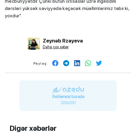
məcburiyyətdir. Çünki bütün ixtisaslar üzrə ingilisdilli
dərsləri yüksək səviyyədə keçəcək müəllimlərimiz təbii ki,
yoxdur”.
Zeynəb Rzayeva
Daha çox xəbər
Paylaş:
Reklamınız burada
320x100
Digər xəbərlər