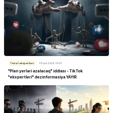
Təhsil ekspertləri
15 İyul 2026, 10:01
"Plan yerləri azalacaq" iddiası - TikTok
"ekspertləri" dezinformasiya YAYIR