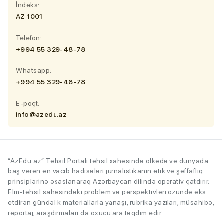
İndeks:
AZ 1001
Telefon:
+994 55 329-48-78
Whatsapp:
+994 55 329-48-78
E-poçt:
info@azedu.az
“AzEdu.az” Təhsil Portalı təhsil sahəsində ölkədə və dünyada
baş verən ən vacib hadisələri jurnalistikanın etik və şəffaflıq
prinsiplərinə əsaslanaraq Azərbaycan dilində operativ çatdırır.
Elm-təhsil sahəsindəki problem və perspektivləri özündə əks
etdirən gündəlik materiallarla yanaşı, rubrika yazıları, müsahibə,
reportaj, araşdırmaları da oxuculara təqdim edir.