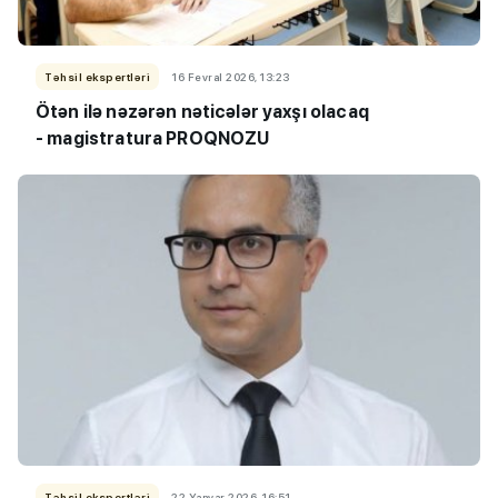
Təhsil ekspertləri
16 Fevral 2026, 13:23
Ötən ilə nəzərən nəticələr yaxşı olacaq
- magistratura PROQNOZU
Təhsil ekspertləri
22 Yanvar 2026, 16:51