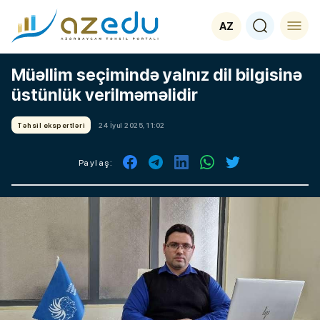
AZ
Müəllim seçimində yalnız dil bilgisinə
üstünlük verilməməlidir
Təhsil ekspertləri
24 İyul 2025, 11:02
Paylaş: