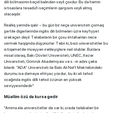
dili bölməsinin keçid balından xeyli çoxdur. Bu da həmin
ixtisaslara təsadüfi seçimlərin qarşısını xeyli almış
olacaqdır.
Reallıq yerində qalır – bu gün bir neçə universiteti çıxmaq
şərtilə digərlərində ingilis dili bölmələri üzrə keyfiyyət
ürəkaçan deyil. Tələbələrin bir çoxu imtahanları necə
vermək haqqında düşünürlər. Təbii ki, bəzi universitetlər bu
istiqamətdə müəyyən irəliləyişlərə nail olublar. Bunlara
misal olaraq, Bakı Dövlət Universiteti, UNEC, Xəzər
Universiteti, Gömrük Akademiyası və s.-in adını çəkə
bilərik. “ADA” Universiteti ilə Bakı Ali Neft Məktəbindəki
durumu isə deməyə ehtiyac yoxdur; bu iki ali təhsil
ocağında ingilis dilli təhsil özünün ən yüksək
səviyyəsindədir”.
Müəllim özü də kursa gedir
“Amma elə universitetlər də var ki, orada tələbələri bir