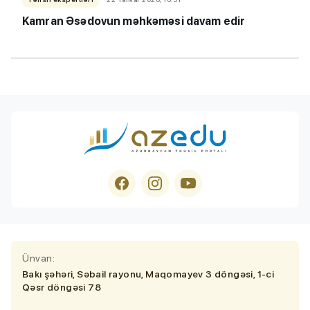
Kamran Əsədovun məhkəməsi davam edir
Ünvan:
Bakı şəhəri, Səbail rayonu, Maqomayev 3 döngəsi, 1-ci
Qəsr döngəsi 78