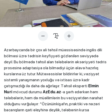
Azərbaycanda bir çox ali təhsil müəssisəsində ingilis dili
bölməsi üzrə tədrisin keyfiyyəti gözlənilən səviyyədə
deyil. Bu bölmədə təhsil alan tələbələrin əksəriyyəti tədris
prosesinə adaptasiya ola bilmədiyi üçün əlavə hazırlıq
kurslarına üz tutur. Mütəxəssislər bildirirlər ki, vəziyyət
sistemli yanaşmanın yoxluğu və ixtisas üzrə kadr
çatışmazlığı ilə daha da ağırlaşır. Təhsil eksperti
Elmin
Nuri
mövcud durumu
AzEdu.az
-a şərh edərkən həm
tələbələrin, həm də müəllimlərin bu vəziyyətdən narahat
olduğunu vurğulayır: “Özünüinkişafın, praktiki və nəzəri
bacarıqların qəti əleyhinə deyilik, tələbənin kursa