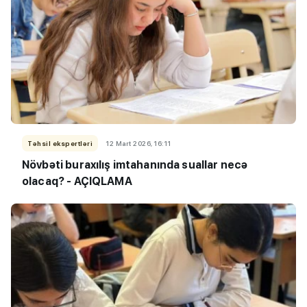
Təhsil ekspertləri
12 Mart 2026, 16:11
Növbəti buraxılış imtahanında suallar necə
olacaq? - AÇIQLAMA