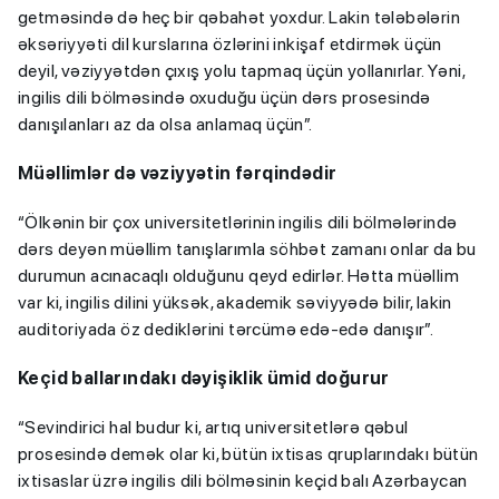
getməsində də heç bir qəbahət yoxdur. Lakin tələbələrin
əksəriyyəti dil kurslarına özlərini inkişaf etdirmək üçün
deyil, vəziyyətdən çıxış yolu tapmaq üçün yollanırlar. Yəni,
ingilis dili bölməsində oxuduğu üçün dərs prosesində
danışılanları az da olsa anlamaq üçün”.
Müəllimlər də vəziyyətin fərqindədir
“Ölkənin bir çox universitetlərinin ingilis dili bölmələrində
dərs deyən müəllim tanışlarımla söhbət zamanı onlar da bu
durumun acınacaqlı olduğunu qeyd edirlər. Hətta müəllim
var ki, ingilis dilini yüksək, akademik səviyyədə bilir, lakin
auditoriyada öz dediklərini tərcümə edə-edə danışır”.
Keçid ballarındakı dəyişiklik ümid doğurur
“Sevindirici hal budur ki, artıq universitetlərə qəbul
prosesində demək olar ki, bütün ixtisas qruplarındakı bütün
ixtisaslar üzrə ingilis dili bölməsinin keçid balı Azərbaycan