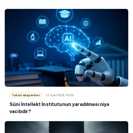
Təhsil ekspertləri
27 İyul 2026, 15:03
Süni İntellekt İnstitutunun yaradılması niyə
vacibdir?