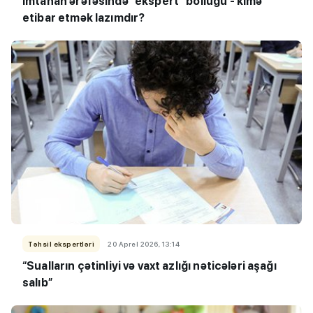
İmtahan ərəfəsində “ekspert” bolluğu - kimə
etibar etmək lazımdır?
Təhsil ekspertləri
20 Aprel 2026, 13:14
“
Sualların çətinliyi və vaxt azlığı nəticələri aşağı
salıb
”