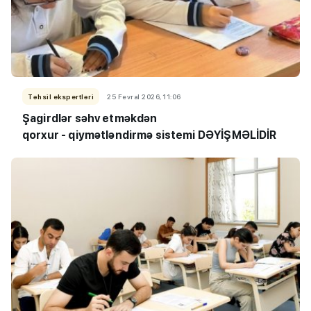
Təhsil ekspertləri
25 Fevral 2026, 11:06
Şagirdlər səhv etməkdən
qorxur - qiymətləndirmə sistemi DƏYİŞMƏLİDİR