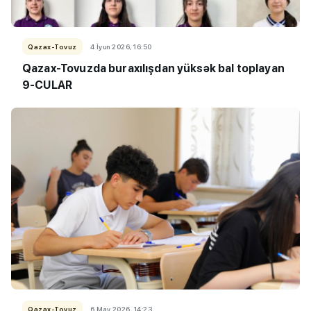
Qazax-Tovuz
4 İyun 2026, 16:50
Qazax-Tovuzda buraxılışdan yüksək bal toplayan
9-CULAR
Qazax-Tovuz
6 May 2026, 14:23