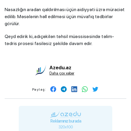
Nasazlığın aradan qaldırılması üçün aidiyyəti üzrə müraciət
edilib. Məsələnin həll edilməsi üçün müvafiq tədbirlər
görülür.
Qeyd edirik ki, adıçəkilən təhsil müəssisəsində təlim-
tədris prosesi fasiləsiz şəkildə davam edir.
Azedu.az
Daha çox xəbər
Paylaş:
Reklamınız burada
320x100