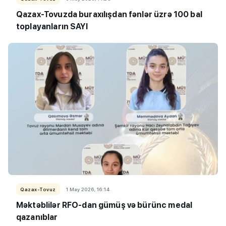
Qazax-Tovuzda buraxılışdan fənlər üzrə 100 bal
toplayanIarın SAYI
Qazax-Tovuz
1 May 2026, 16:14
Məktəblilər RFO-dan gümüş və bürünc medal
qazanıblar