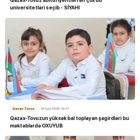
Qazax-Tovuz abituriyentləri ən çox bu
universitetləri seçib - SİYAHI
Qazax-Tovuz
10 İyul 2026, 10:17
Qazax-Tovuzun yüksək bal toplayan şagirdləri bu
məktəblərdə OXUYUB