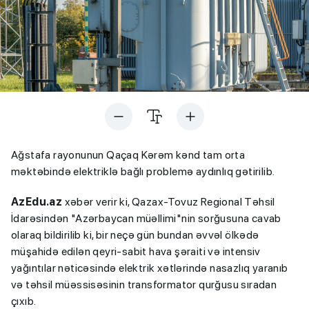
Ağstafa rayonunun Qaçaq Kərəm kənd tam orta
məktəbində elektriklə bağlı problemə aydınlıq gətirilib.
AzEdu.az
xəbər verir ki, Qazax-Tovuz Regional Təhsil
İdarəsindən "Azərbaycan müəllimi"nin sorğusuna cavab
olaraq bildirilib ki, bir neçə gün bundan əvvəl ölkədə
müşahidə edilən qeyri-sabit hava şəraiti və intensiv
yağıntılar nəticəsində elektrik xətlərində nasazlıq yaranıb
və təhsil müəssisəsinin transformator qurğusu sıradan
çıxıb.