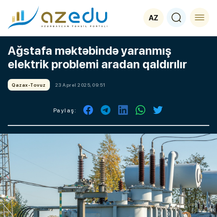
AZ
Ağstafa məktəbində yaranmış
elektrik problemi aradan qaldırılır
Qazax-Tovuz
23 Aprel 2025, 09:51
Paylaş: