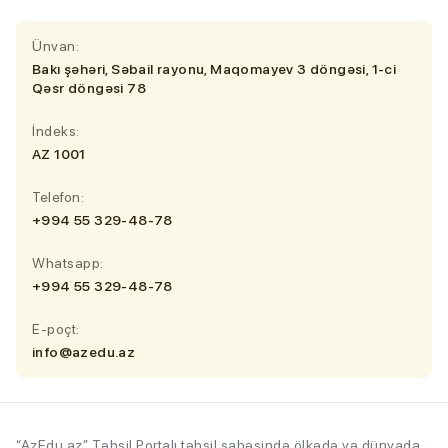
Ünvan:
Bakı şəhəri, Səbail rayonu, Maqomayev 3 döngəsi, 1-ci
Qəsr döngəsi 78
İndeks:
AZ 1001
Telefon:
+994 55 329-48-78
Whatsapp:
+994 55 329-48-78
E-poçt:
info@azedu.az
“AzEdu.az” Təhsil Portalı təhsil sahəsində ölkədə və dünyada