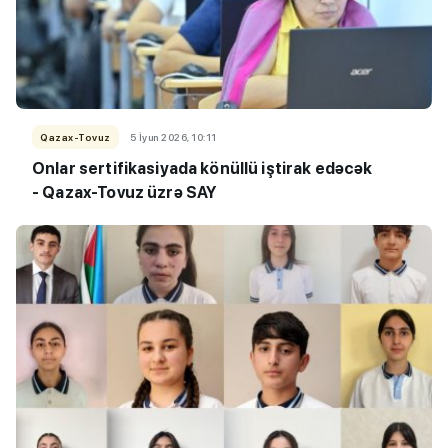
Qazax-Tovuz
5 İyun 2026, 10:11
Onlar sertifikasiyada könüllü iştirak edəcək
- Qazax-Tovuz üzrə SAY