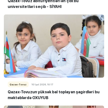
Qazax-Tovuz abituriyentləri ən çox bu
universitetləri seçib - SİYAHI
Qazax-Tovuz
10 İyul 2026, 10:17
Qazax-Tovuzun yüksək bal toplayan şagirdləri bu
məktəblərdə OXUYUB