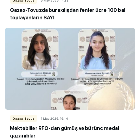
Qazax-Tovuz
6 May 2026, 14:23
Qazax-Tovuzda buraxılışdan fənlər üzrə 100 bal
toplayanIarın SAYI
Qazax-Tovuz
1 May 2026, 16:14
Məktəblilər RFO-dan gümüş və bürünc medal
qazanıblar