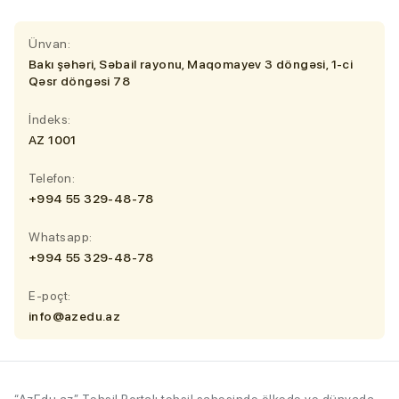
Ünvan:
Bakı şəhəri, Səbail rayonu, Maqomayev 3 döngəsi, 1-ci
Qəsr döngəsi 78
İndeks:
AZ 1001
Telefon:
+994 55 329-48-78
Whatsapp:
+994 55 329-48-78
E-poçt:
info@azedu.az