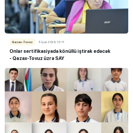
Qazax-Tovuz
5 İyun 2026, 10:11
Onlar sertifikasiyada könüllü iştirak edəcək
- Qazax-Tovuz üzrə SAY