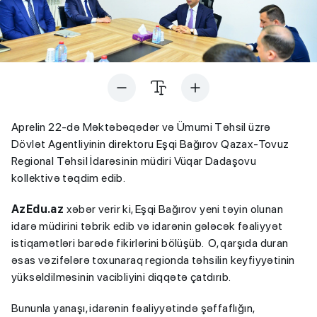
Aprelin 22-də Məktəbəqədər və Ümumi Təhsil üzrə
Dövlət Agentliyinin direktoru Eşqi Bağırov Qazax-Tovuz
Regional Təhsil İdarəsinin müdiri Vüqar Dadaşovu
kollektivə təqdim edib.
AzEdu.az
xəbər verir ki, Eşqi Bağırov yeni təyin olunan
idarə müdirini təbrik edib və idarənin gələcək fəaliyyət
istiqamətləri barədə fikirlərini bölüşüb. O, qarşıda duran
əsas vəzifələrə toxunaraq regionda təhsilin keyfiyyətinin
yüksəldilməsinin vacibliyini diqqətə çatdırıb.
Bununla yanaşı, idarənin fəaliyyətində şəffaflığın,