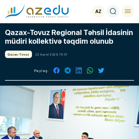
AZ
Qazax-Tovuz Regional Təhsil İdasinin
müdiri kollektivə təqdim olunub
Qazax-Tovuz
22 Aprel 2025, 15:31
Paylaş: