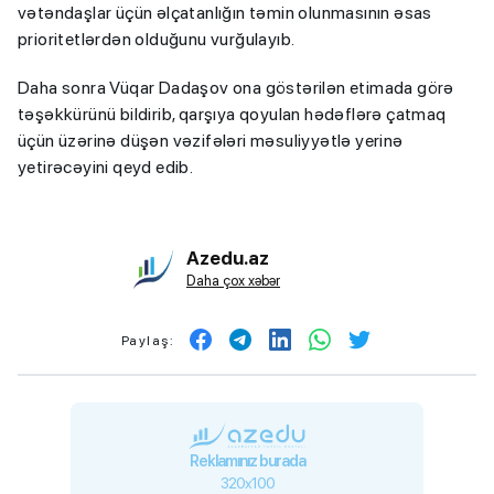
vətəndaşlar üçün əlçatanlığın təmin olunmasının əsas
prioritetlərdən olduğunu vurğulayıb.
Daha sonra Vüqar Dadaşov ona göstərilən etimada görə
təşəkkürünü bildirib, qarşıya qoyulan hədəflərə çatmaq
üçün üzərinə düşən vəzifələri məsuliyyətlə yerinə
yetirəcəyini qeyd edib.
Azedu.az
Daha çox xəbər
Paylaş:
Reklamınız burada
320x100