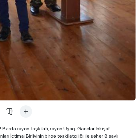
 Bərdə rayon təşkilatı, rayon Uşaq-Gənclər İnkişaf
 İctimai Birliyinin birgə təşkilatçılığı ilə şəhər 8 saylı