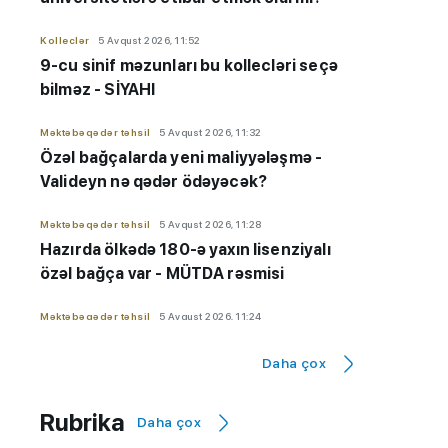
Kolleclər
5 Avqust 2026, 11:52
9-cu sinif məzunları bu kollecləri seçə
bilməz - SİYAHI
Məktəbəqədər təhsil
5 Avqust 2026, 11:32
Özəl bağçalarda yeni maliyyələşmə -
Valideyn nə qədər ödəyəcək?
Məktəbəqədər təhsil
5 Avqust 2026, 11:28
Hazırda ölkədə 180-ə yaxın lisenziyalı
özəl bağça var - MÜTDA rəsmisi
Məktəbəqədər təhsil
5 Avqust 2026, 11:24
Vəfa Yaqublu:
Özəl bağçalarda dövlət
Daha çox
maliyyələşməsi aylıq həyata keçiriləcək
Məktəbəqədər təhsil
5 Avqust 2026, 11:22
Rubrika
Daha çox
8000 uşaq üçün özəl bağça xərclərini