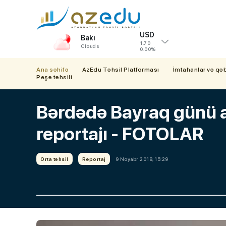
USD
Bakı
1.70
Clouds
0.00%
Ana səhifə
AzEdu Təhsil Platforması
İmtahanlar və qə
Peşə təhsili
Bərdədə Bayraq günü an
reportajı - FOTOLAR
Orta təhsil
Reportaj
9 Noyabr 2018, 15:29