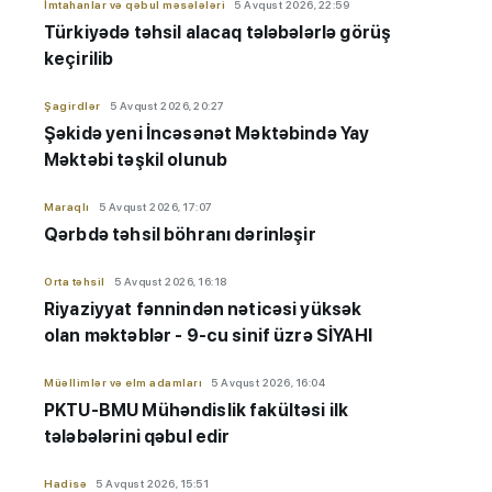
İmtahanlar və qəbul məsələləri
5 Avqust 2026, 22:59
Türkiyədə təhsil alacaq tələbələrlə görüş
keçirilib
Şagirdlər
5 Avqust 2026, 20:27
Şəkidə yeni İncəsənət Məktəbində Yay
Məktəbi təşkil olunub
Maraqlı
5 Avqust 2026, 17:07
Qərbdə təhsil böhranı dərinləşir
Orta təhsil
5 Avqust 2026, 16:18
Riyaziyyat fənnindən nəticəsi yüksək
olan məktəblər - 9-cu sinif üzrə SİYAHI
Müəllimlər və elm adamları
5 Avqust 2026, 16:04
PKTU-BMU Mühəndislik fakültəsi ilk
tələbələrini qəbul edir
Hadisə
5 Avqust 2026, 15:51