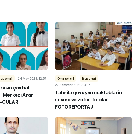
700 balın arxasındakı ata...
yentlərə
- "Təzyiq uşağın
Plan yerləri bu
nəticəsinə müsbət yox, mən
Reportaj
24 May 2023, 12:57
Orta təhsil
Reportaj
caq
təsir göstərir"
22 Sentyabr 2021, 13:07
rə ən çox bal
Təhsilə qovuşan məktəblərin
 –
Mərkəzi Aran
sevinc və zəfər fotoları -
9-CULARI
FOTOREPORTAJ