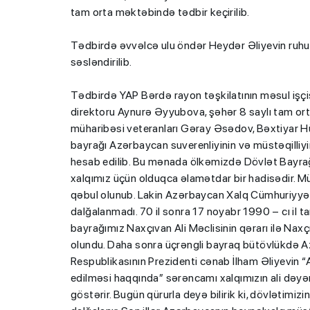
tam orta məktəbində tədbir keçirilib.
Tədbirdə əvvəlcə ulu öndər Heydər Əliyevin ruhu 
səsləndirilib.
Tədbirdə YAP Bərdə rayon təşkilatının məsul işç
direktoru Aynurə Əyyubova, şəhər 8 saylı tam o
müharibəsi veteranları Gəray Əsədov, Bəxtiyar Hüsü
bayrağı Azərbaycan suverenliyinin və müstəqilliy
hesab edilib. Bu mənada ölkəmizdə Dövlət Bayr
xalqımız üçün olduqca əlamətdar bir hadisədir. Mü
qəbul olunub. Lakin Azərbaycan Xalq Cümhuriyyət
dalğalanmadı. 70 il sonra 17 noyabr 1990 – cı il ta
bayrağımız Naxçıvan Ali Məclisinin qərarı ilə Nax
olundu. Daha sonra üçrəngli bayraq bütövlükdə A
Respublikasının Prezidenti cənab İlham Əliyevin
edilməsi haqqında” sərəncamı xalqımızın ali dəyərlə
göstərir. Bugün qürurla deyə bilirik ki, dövlətimiz