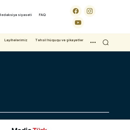
Redaksiya siyasəti
FAQ
Layihələrimiz
Təhsil hüququ və şikayətlər