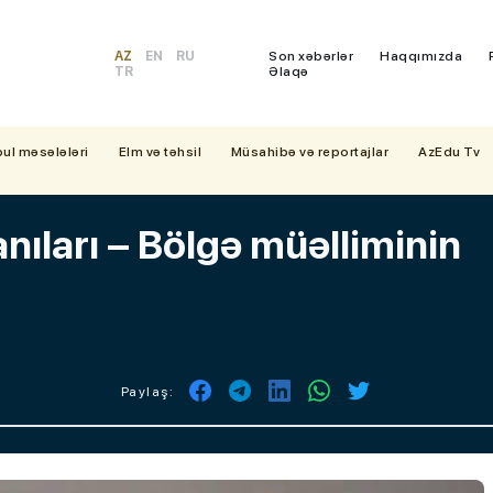
AZ
EN
RU
Son xəbərlər
Haqqımızda
TR
Əlaqə
bul məsələləri
Elm və təhsil
Müsahibə və reportajlar
AzEdu Tv
ıları – Bölgə müəlliminin
Paylaş: