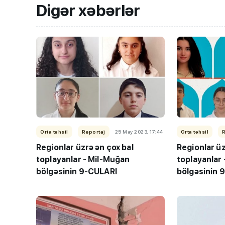
Digər xəbərlər
DİM-dən abituri
VACİB XƏBƏR
- 
Orta təhsil
Reportaj
25 May 2023, 17:44
Orta təhsil
tarixdə açıqlana
Regionlar üzrə ən çox bal
Regionlar üz
toplayanlar - Mil-Muğan
toplayanlar
bölgəsinin 9-CULARI
bölgəsinin 