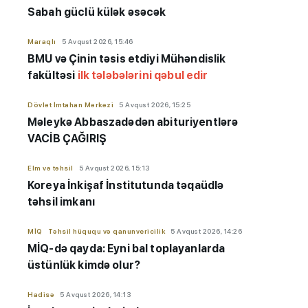
Sabah güclü külək əsəcək
Maraqlı
5 Avqust 2026, 15:46
BMU və Çinin təsis etdiyi Mühəndislik
fakültəsi
ilk tələbələrini qəbul edir
Dövlət İmtahan Mərkəzi
5 Avqust 2026, 15:25
Məleykə Abbaszadədən abituriyentlərə
VACİB ÇAĞIRIŞ
Elm və təhsil
5 Avqust 2026, 15:13
Koreya İnkişaf İnstitutunda təqaüdlə
təhsil imkanı
MİQ
Təhsil hüququ və qanunvericilik
5 Avqust 2026, 14:26
MİQ-də qayda: Eyni bal toplayanlarda
üstünlük kimdə olur?
Hadisə
5 Avqust 2026, 14:13