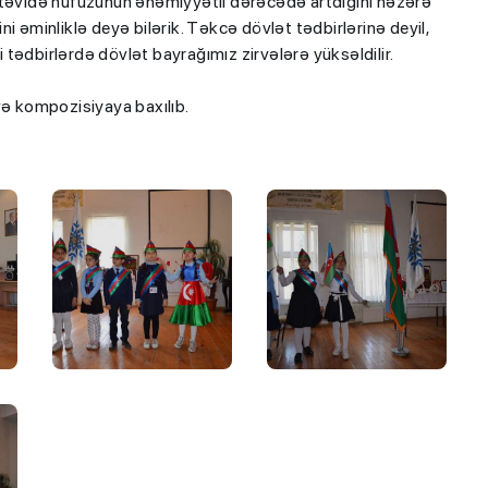
stəvidə nüfuzunun əhəmiyyətli dərəcədə artdığını nəzərə
i əminliklə deyə bilərik. Təkcə dövlət tədbirlərinə deyil,
tədbirlərdə dövlət bayrağımız zirvələrə yüksəldilir.
və kompozisiyaya baxılıb.