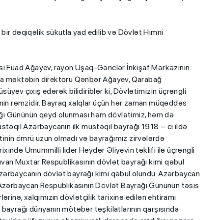
bir dəqiqəlik sükutla yad edilib və Dövlət Himni
isi Fuad Ağayev, rayon Uşaq-Gənclər İnkişaf Mərkəzinin
rta məktəbin direktoru Qənbər Ağayev, Qarabağ
yev çıxış edərək bilidiriblər ki, Dövlətimizin üçrəngli
inin rəmzidir. Bayraq xalqlar üçün hər zaman müqəddəs
ağı Gününün qeyd olunması həm dövlətimiz, həm də
stəqil Azərbaycanın ilk müstəqil bayrağı 1918 – ci ildə
inin ömrü uzun olmadı və bayrağımız zirvələrdə
rixində Ümummilli lider Heydər Əliyevin təklifi ilə üçrəngli
çıvan Muxtar Respublikasının dövlət bayrağı kimi qəbul
zərbaycanın dövlət bayrağı kimi qəbul olundu. Azərbaycan
 “Azərbaycan Respublikasının Dövlət Bayrağı Gününün təsis
rinə, xalqımızın dövlətçilik tarixinə edilən ehtiramı
in bayrağı dünyanın mötəbər təşkilatlarının qarşısında