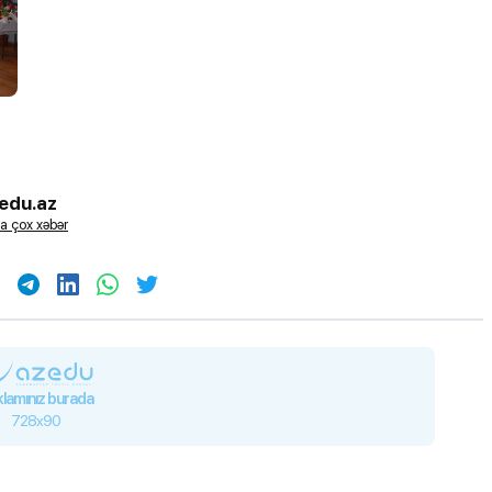
edu.az
a çox xəbər
ı”- MİQ,
"Həftənin təhsil icmalı": Qəbul
r və qəbul
marafonu başa çatdı,
müəllimlərin nəticələri dəyişdi..
lamınız burada
728x90