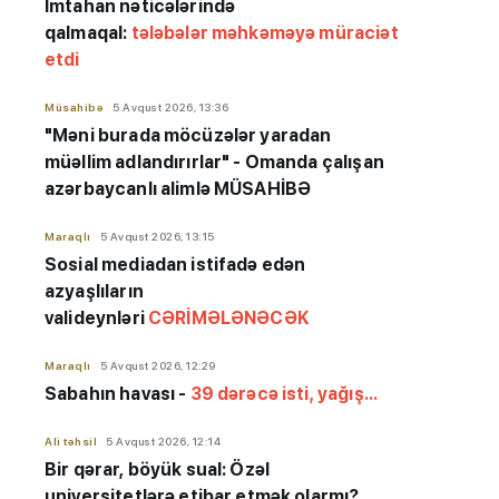
İmtahan nəticələrində
qalmaqal:
tələbələr məhkəməyə müraciət
etdi
Müsahibə
5 Avqust 2026, 13:36
"Məni burada möcüzələr yaradan
müəllim adlandırırlar" - Omanda çalışan
azərbaycanlı alimlə MÜSAHİBƏ
Maraqlı
5 Avqust 2026, 13:15
Sosial mediadan istifadə edən
azyaşlıların
valideynləri
CƏRİMƏLƏNƏCƏK
Maraqlı
5 Avqust 2026, 12:29
Sabahın havası -
39 dərəcə isti, yağış...
Ali təhsil
5 Avqust 2026, 12:14
Bir qərar, böyük sual: Özəl
universitetlərə etibar etmək olarmı?