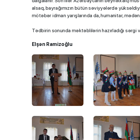
dalğalanır. Son illər Azərbaycanın beynəlxalq mü
alsaq, bayrağımızın bütün səviyyələrdə yüksəldiyin
mötəbər idman yarışlarında da, humanitar, mədəni 
Tədbirin sonunda məktəblilərin hazırladığı sərgi 
Elşən Ramizoğlu