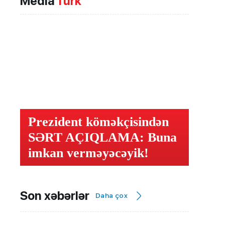
Media
Türk
Prezident köməkçisindən
SƏRT AÇIQLAMA: Buna
imkan verməyəcəyik!
Son xəbərlər
Daha çox