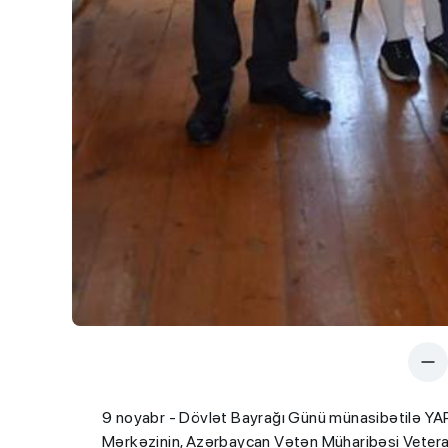
9 noyabr - Dövlət Bayrağı Günü münasibətilə YAP
Mərkəzinin, Azərbaycan Vətən Müharibəsi Veteranları