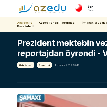
Bakı
Clear
Ana səhifə
AzEdu Təhsil Platforması
İmtahanlar və qə
Peşə təhsili
Prezident məktəbin vəz
reportajdan öyrəndi - 
Orta təhsil
Reportaj
1 Noyabr 2019, 10:40