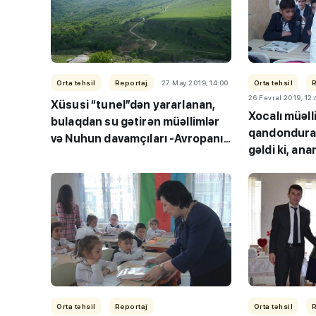
Orta təhsil
Reportaj
27 May 2019, 14:00
Orta təhsil
26 Fevral 2019, 12
Xüsusi “tunel”dən yararlanan,
Xocalı müəll
bulaqdan su gətirən müəllimlər
qandonduran
və Nuhun davamçıları -Avropanın
“Həftənin təhsil icmal
gəldi ki, an
ən ucqar məktəbindən reportaj
lisey seçimi, bağçala
REPORTAJ
imtahanları...
Orta təhsil
Reportaj
Orta təhsil