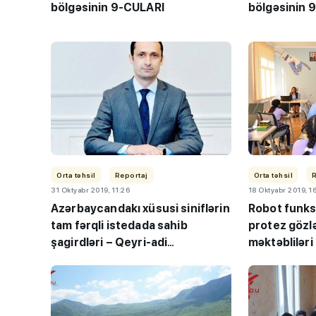
bölgəsinin 9-CULARI
bölgəsinin 
Orta təhsil
Reportaj
Orta təhsil
31 Oktyabr 2019, 11:26
18 Oktyabr 2019, 1
Azərbaycandakı xüsusi siniflərin
Robot funksi
tam fərqli istedada sahib
protez gözl
şagirdləri – Qeyri-adi
məktəblilər
bacarıqlar-FOTOLAR
dünyasından