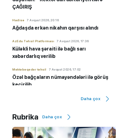
ÇAĞIRIŞ
Hadisə
7 Avqust 2026, 20:16
Ağdaşda erkən nikahın qarşısı alındı
AzEdu Təhsil Platforması
7 Avqust 2026, 17:36
Küləkli hava şəraiti ilə bağlı sarı
xəbərdarlıq verilib
Məktəbəqədər təhsil
7 Avqust 2026, 17:02
Özəl bağçaların nümayəndələri ilə görüş
keçirilib
Orta təhsil
7 Avqust 2026, 16:26
Daha çox
Rus bölməsində ən yüksək nəticə
göstərən məktəblər - 9-cu sinif üzrə
Rubrika
Daha çox
SİYAHI
Ali təhsil
7 Avqust 2026, 16:17