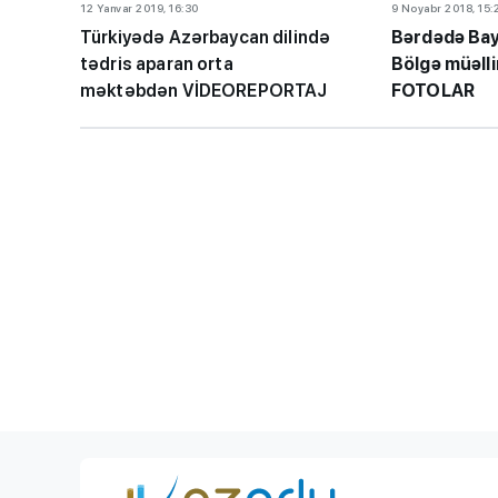
12 Yanvar 2019, 16:30
9 Noyabr 2018, 15:
Türkiyədə Azərbaycan dilində
B
ərdədə Bay
tədris aparan orta
Bölgə müəlli
məktəbdən
VİDEOREPORTAJ
FOTOLAR
BMU-İNHA ikili d
proqramına qəbul
keçirilib