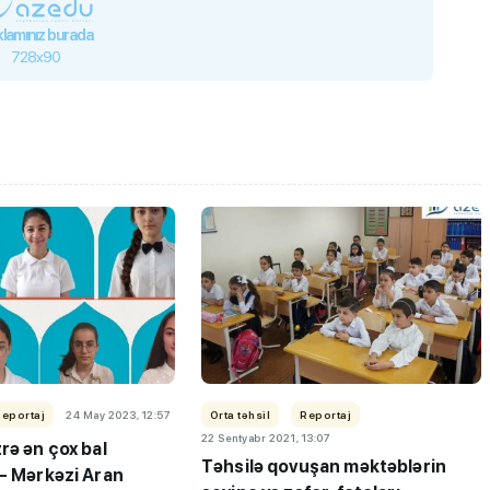
lamınız burada
728x90
Reportaj
24 May 2023, 12:57
Orta təhsil
Reportaj
22 Sentyabr 2021, 13:07
rə ən çox bal
Təhsilə qovuşan məktəblərin
 –
Mərkəzi Aran