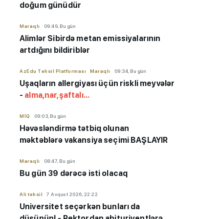
doğum günüdür
Maraqlı
09:49, Bu gün
Alimlər Sibirdə metan emissiyalarının
artdığını bildiriblər
AzEdu Təhsil Platforması
Maraqlı
09:34, Bu gün
Uşaqların allergiyası üçün riskli meyvələr
-
alma,nar,şaftalı...
MİQ
09:03, Bu gün
Həvəsləndirmə tətbiq olunan
məktəblərə vakansiya seçimi BAŞLAYIR
Maraqlı
08:47, Bu gün
Bu gün 39 dərəcə isti olacaq
Ali təhsil
7 Avqust 2026, 22:22
Universitet seçərkən bunları da
düşünün! - Rektordan abituriyentlərə