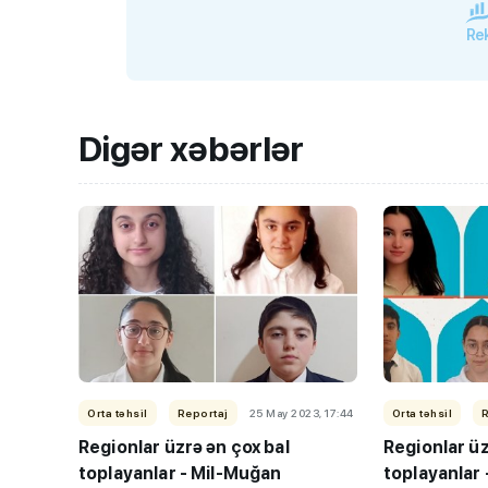
Rek
Digər xəbərlər
Orta təhsil
Reportaj
25 May 2023, 17:44
Orta təhsil
Regionlar üzrə ən çox bal
Regionlar üz
toplayanlar - Mil-Muğan
toplayanlar