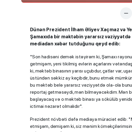
Dünən Prezident İlham Əliyev Xaçmaz və Yevl
Şamaxıda bir məktəbin yararsız vəziyyətdə 
mediadan xəbər tutduğunu qeyd edib:
"Son hadisəni demək istəyirəm ki, Şamaxı rayonun
getmişəm, yeni tikilmiş evlərin açarlarını vətənd
ki, məktəb binasının yarısı uçubdur, çatlar var, uş
üstündən səkkiz ay keçibdir, bunu etmək mümkün deyi
bu məktəb belə yararsız vəziyyətdə ola-ola bunun
reportaj getməsəydi, mən bilməyəcəkdim. Mən bilə
başlayacaq və o məktəb binası ya sökülüb yenidən 
ictimai nəzarət olmalıdır".
Prezident növbəti dəfə mediaya müraciət edib: 
etmişəm, demişəm ki, siz mənim köməkçilərimsini