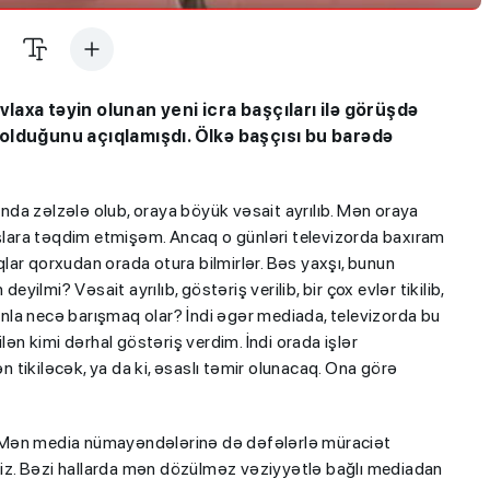
axa təyin olunan yeni icra başçıları ilə görüşdə
olduğunu açıqlamışdı. Ölkə başçısı bu barədə
da zəlzələ olub, oraya böyük vəsait ayrılıb. Mən oraya
aşlara təqdim etmişəm. Ancaq o günləri televizorda baxıram
aqlar qorxudan orada otura bilmirlər. Bəs yaxşı, bunun
lmi? Vəsait ayrılıb, göstəriş verilib, bir çox evlər tikilib,
la necə barışmaq olar? İndi əgər mediada, televizorda bu
n kimi dərhal göstəriş verdim. İndi orada işlər
tikiləcək, ya da ki, əsaslı təmir olunacaq. Ona görə
"Mən media nümayəndələrinə də dəfələrlə müraciət
z. Bəzi hallarda mən dözülməz vəziyyətlə bağlı mediadan