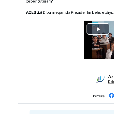
xəbər tuturam".
AzEdu.az
bu məqamda Prezidentin bəhs etdiyi, A
Az
Dah
Paylaş: