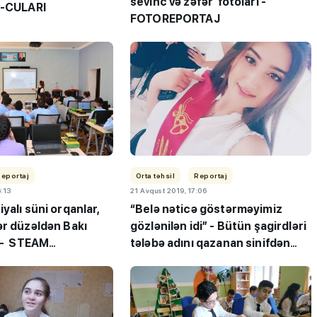
sevinc və zəfər fotoları -
9-CULARI
FOTOREPORTAJ
Reportaj
Orta təhsil
Reportaj
6:13
21 Avqust 2019, 17:06
yalı süni orqanlar,
“Belə nəticə göstərməyimiz
ər düzəldən Bakı
gözlənilən idi” - Bütün şagirdləri
i - STEAM
tələbə adını qazanan sinifdən
 reportaj
REPORTAJ