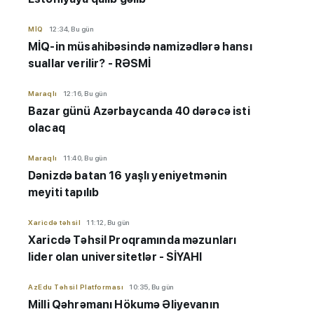
MİQ
12:34, Bu gün
MİQ-in müsahibəsində namizədlərə hansı
suallar verilir? - RƏSMİ
Maraqlı
12:16, Bu gün
Bazar günü Azərbaycanda 40 dərəcə isti
olacaq
Maraqlı
11:40, Bu gün
Dənizdə batan 16 yaşlı yeniyetmənin
meyiti tapılıb
Xaricdə təhsil
11:12, Bu gün
Xaricdə Təhsil Proqramında məzunları
lider olan universitetlər - SİYAHI
AzEdu Təhsil Platforması
10:35, Bu gün
Milli Qəhrəmanı Hökumə Əliyevanın