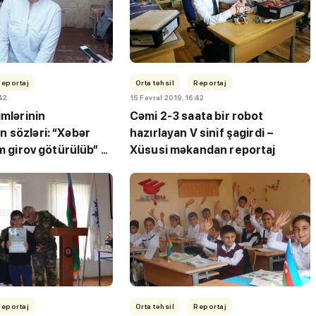
Reportaj
Orta təhsil
Reportaj
:42
15 Fevral 2019, 16:42
imlərinin
Cəmi 2-3 saata bir robot
 sözləri: “Xəbər
hazırlayan V sinif şagirdi –
ı”- MİQ,
"Həftənin təhsil icmalı": Qəbul
am girov götürülüb” -
Xüsusi məkandan reportaj
r və qəbul
marafonu başa çatdı,
müəllimlərin nəticələri dəyişdi..
Reportaj
Orta təhsil
Reportaj