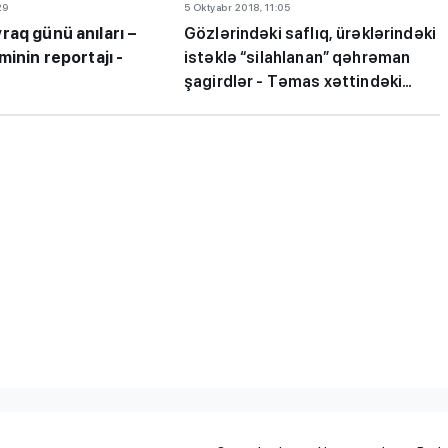
29
5 Oktyabr 2018, 11:05
raq günü anıları –
Gözlərindəki saflıq, ürəklərindəki
minin reportajı -
istəklə “silahlanan” qəhrəman
şagirdlər - Təmas xəttindəki
məktəbdən FOTOLAR
iplom
MİQ balına görə Bakı üzrə
 imtahanları
birinci, respublika üzrə beşi
OLDU