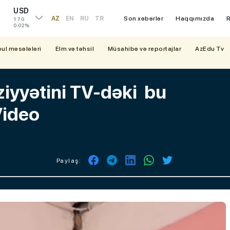
USD
AZ
EN
RU
TR
Son xəbərlər
Haqqımızda
R
1.70
0.02%
bul məsələləri
Elm və təhsil
Müsahibə və reportajlar
AzEdu Tv
iyyətini TV-dəki bu
Video
Paylaş: