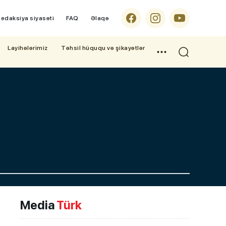
edaksiya siyasəti
FAQ
Əlaqə
Layihələrimiz
Təhsil hüququ və şikayətlər
Media
Türk