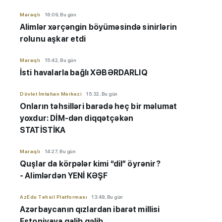
Maraqlı
16:09, Bu gün
Alimlər xərçəngin böyüməsində sinirlərin
rolunu aşkar etdi
Maraqlı
15:42, Bu gün
İsti havalarla bağlı XƏBƏRDARLIQ
Dövlət İmtahan Mərkəzi
15:32, Bu gün
Onların təhsilləri barədə heç bir məlumat
yoxdur: DİM-dən diqqətçəkən
STATİSTİKA
Maraqlı
14:27, Bu gün
Quşlar da körpələr kimi “dil” öyrənir?
- Alimlərdən YENİ KƏŞF
AzEdu Təhsil Platforması
13:48, Bu gün
Azərbaycanın qızlardan ibarət millisi
Estoniyaya qalib gəlib