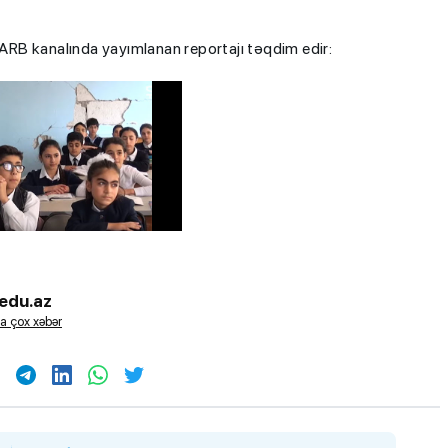
RB kanalında yayımlanan reportajı təqdim edir:
edu.az
a çox xəbər