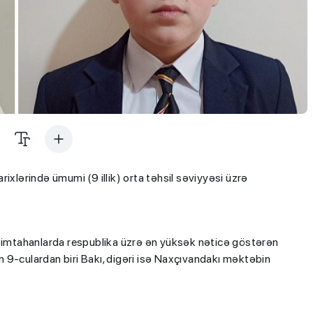
ixlərində ümumi (9 illik) orta təhsil səviyyəsi üzrə
u imtahanlarda respublika üzrə ən yüksək nəticə göstərən
yan 9-culardan biri Bakı, digəri isə Naxçıvandakı məktəbin