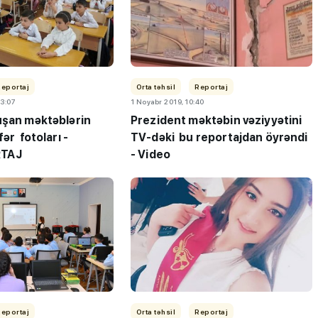
Reportaj
Orta təhsil
Reportaj
13:07
1 Noyabr 2019, 10:40
"3-5 balı çatmadığı üçün
uşan məktəblərin
Prezident məktəbin vəziyyətini
fər fotoları -
TV-dəki bu reportajdan öyrəndi
ləbə-
gələcəyin həkimi kimya
TAJ
- Video
 keçirib
müəllimi olur"
Reportaj
Orta təhsil
Reportaj