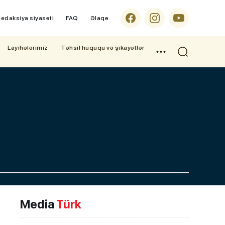
edaksiya siyasəti
FAQ
Əlaqə
Layihələrimiz
Təhsil hüququ və şikayətlər
Media
Türk