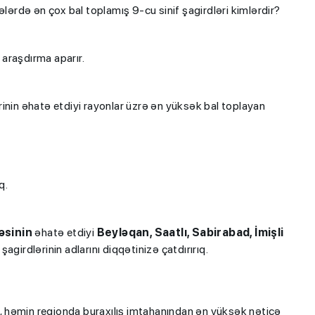
ələrdə ən çox bal toplamış 9-cu sinif şagirdləri kimlərdir?
 araşdırma aparır.
inin əhatə etdiyi rayonlar üzrə ən yüksək bal toplayan
q.
əsinin
əhatə etdiyi
Beyləqan, Saatlı, Sabirabad, İmişli
agirdlərinin adlarını diqqətinizə çatdırırıq.
 ki, həmin regionda buraxılış imtahanından ən yüksək nəticə