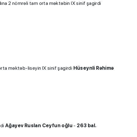
a 2 nömrəli tam orta məktəbin IX sinif şagirdi
ta məktəb-liseyin IX sinif şagirdi
Hüseynli Rəhimə
rdi
Ağayev Ruslan Ceyfun oğlu
-
263 bal.