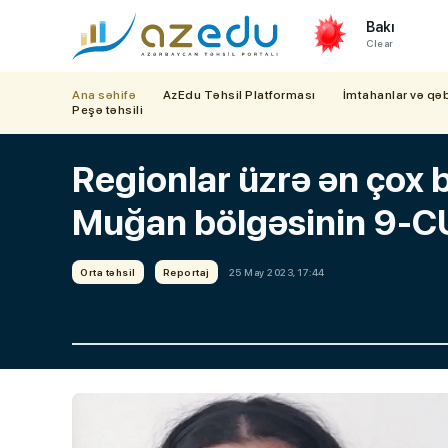
Bakı
Clear
Ana səhifə
AzEdu Təhsil Platforması
İmtahanlar və qə
Peşə təhsili
Regionlar üzrə ən çox b
Muğan bölgəsinin 9-C
Orta təhsil
Reportaj
25 May 2023, 17:44