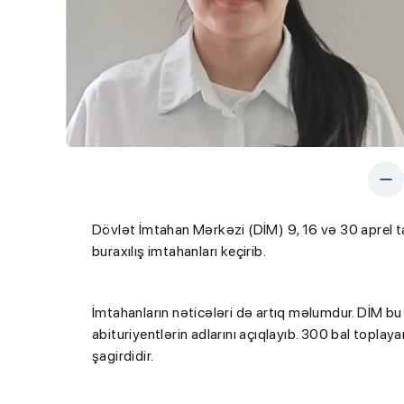
Dövlət İmtahan Mərkəzi (DİM) 9, 16 və 30 aprel tar
buraxılış imtahanları keçirib.
İmtahanların nəticələri də artıq məlumdur. DİM b
abituriyentlərin adlarını açıqlayıb. 300 bal topla
şagirdidir.