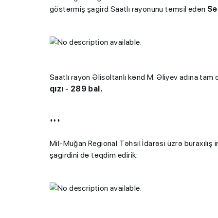
göstərmiş şagird Saatlı rayonunu təmsil edən
Sə
Saatlı rayon Əlisoltanlı kənd M. Əliyev adına tam 
qızı
-
289 bal.
***
Mil-Muğan Regional Təhsil İdarəsi üzrə buraxılış 
şagirdini də təqdim edirik: