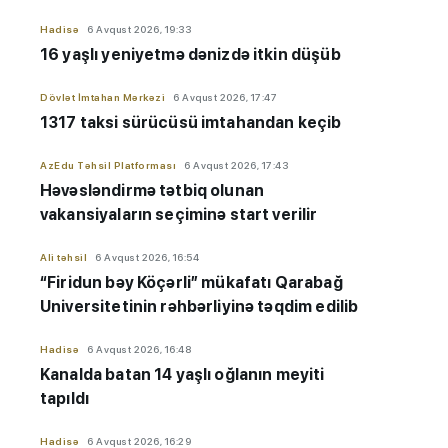
Hadisə
6 Avqust 2026, 19:33
16 yaşlı yeniyetmə dənizdə itkin düşüb
Dövlət İmtahan Mərkəzi
6 Avqust 2026, 17:47
1317 taksi sürücüsü imtahandan keçib
AzEdu Təhsil Platforması
6 Avqust 2026, 17:43
Həvəsləndirmə tətbiq olunan
vakansiyaların seçiminə start verilir
Ali təhsil
6 Avqust 2026, 16:54
“Firidun bəy Köçərli” mükafatı Qarabağ
Universitetinin rəhbərliyinə təqdim edilib
Hadisə
6 Avqust 2026, 16:48
Kanalda batan 14 yaşlı oğlanın meyiti
tapıldı
Hadisə
6 Avqust 2026, 16:29