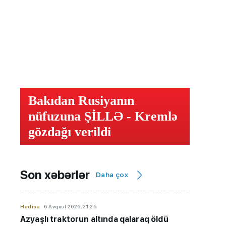
Bakıdan Rusiyanın
nüfuzuna ŞİLLƏ - Kremlə
gözdağı verildi
Son xəbərlər
Daha çox
Hadisə
6 Avqust 2026, 21:25
Azyaşlı
traktorun altında qalaraq öldü