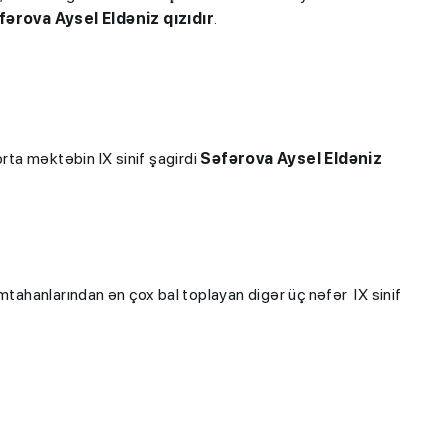
fərova Aysel Eldəniz qızıdır
.
orta məktəbin IX sinif şagirdi
Səfərova Aysel Eldəniz
imtahanlarından ən çox bal toplayan digər üç nəfər IX sinif