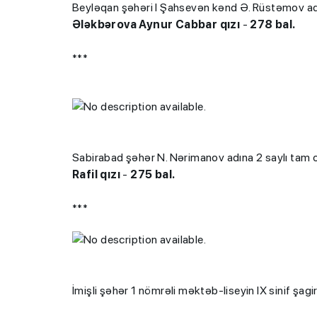
Beyləqan şəhəri I Şahsevən kənd Ə. Rüstəmov adın
Ələkbərova Aynur Cabbar qızı
-
278 bal.
***
Sabirabad şəhər N. Nərimanov adına 2 saylı tam or
Rafil qızı
-
275 bal.
***
İmişli şəhər 1 nömrəli məktəb-liseyin IX sinif şagi