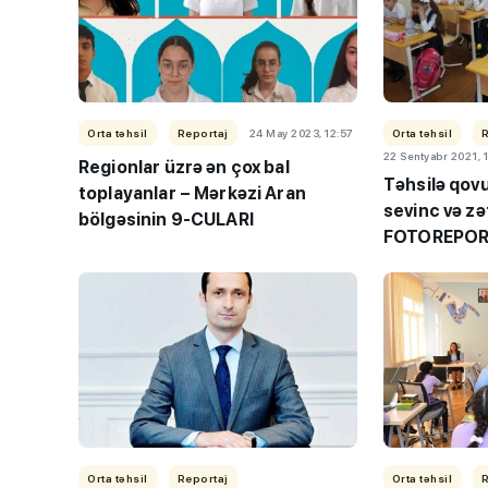
Orta təhsil
Reportaj
24 May 2023, 12:57
Orta təhsil
22 Sentyabr 2021, 
Regionlar üzrə ən çox bal
Təhsilə qov
toplayanlar –
Mərkəzi Aran
sevinc və zə
TİF “Maarifçi” tə
bölgəsinin 9-CULARI
FOTOREPOR
məzunlarla görüş
Orta təhsil
Reportaj
Orta təhsil