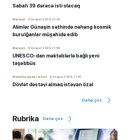
Sabah 39 dərəcə isti olacaq
Maraqlı
6 Avqust 2026, 12:02
Alimlər Günəşin səthində nəhəng kosmik
burulğanlar müşahidə edib
Maraqlı
6 Avqust 2026, 11:50
UNESCO-dan məktəblərlə bağlı yeni
təşəbbüs
Məktəbəqədər təhsil
6 Avqust 2026, 11:47
Dövlət dəstəyi almaq istəyən özəl
bağçaların kameraları olmalıdır
Daha çox
İmtahanlar və qəbul məsələləri
6 Avqust 2026, 11:32
Qiyabi təhsil "risk zonası"ndadır? - "Yeni
Rubrika
Daha çox
qaydaların tətbiqinə ehtiyac var"
Hadisə
6 Avqust 2026, 11:20