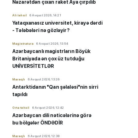
Nəzarətdən çıxan raket Aya çırpılıb
Ali təhsil
6 Avqust 2026, 14:21
Yataqxanasız universitet, kirayə dərdi
- Tələbələri nə gözləyir?
Magistratura
6 Avqust 2026, 13:54
Azərbaycanlı magistrların Böyük
Britaniyada ən çox üz tutduğu
UNİVERSİTETLƏR
Maraqlı
6 Avqust 2026, 13:26
Antarktidanın "Qan şəlaləsi"nin sirri
tapıldı
Orta təhsil
6 Avqust 2026, 12:42
Azərbaycan dili nəticələrinə görə
bu bölgələr ÖNDƏDİR
Maraqlı
6 Avqust 2026, 12:38