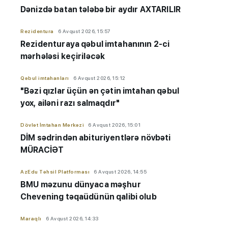
Dənizdə batan tələbə bir aydır AXTARILIR
Rezidentura
6 Avqust 2026, 15:57
Rezidenturaya qəbul imtahanının 2-ci
mərhələsi keçiriləcək
Qəbul imtahanları
6 Avqust 2026, 15:12
"Bəzi qızlar üçün ən çətin imtahan qəbul
yox, ailəni razı salmaqdır"
Dövlət İmtahan Mərkəzi
6 Avqust 2026, 15:01
DİM sədrindən abituriyent
​​​​​​​lərə
növbəti
MÜRACİƏT
AzEdu Təhsil Platforması
6 Avqust 2026, 14:55
BMU məzunu dünyaca məşhur
Chevening təqaüdünün qalibi olub
Maraqlı
6 Avqust 2026, 14:33