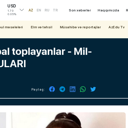
USD
AZ
EN
RU
TR
Son xəbərlər
Haqqımızda
R
1.70
0.05%
bul məsələləri
Elm və təhsil
Müsahibə və reportajlar
AzEdu Tv
al toplayanlar - Mil-
ULARI
Paylaş: