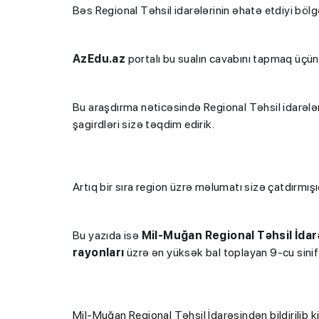
Bəs Regional Təhsil idarələrinin əhatə etdiyi bölg
AzEdu.az
portalı bu sualın cavabını tapmaq üçün
Bu araşdırma nəticəsində Regional Təhsil idarələr
şagirdləri sizə təqdim edirik.
Artıq bir sıra region üzrə məlumatı sizə çatdırmışı
Bu yazıda isə
Mil-Muğan Regional Təhsil İdar
rayonları
üzrə ən yüksək bal toplayan 9-cu sinif ş
Mil-Muğan Regional Təhsil İdarəsindən
bildirilib