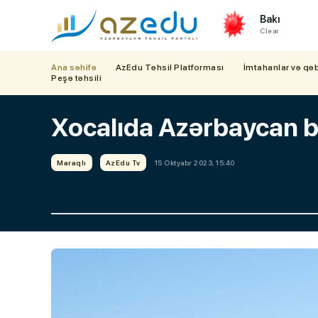
Bakı
Clear
Ana səhifə
AzEdu Təhsil Platforması
İmtahanlar və qə
Peşə təhsili
Xocalıda Azərbaycan b
Maraqlı
AzEdu Tv
15 Oktyabr 2023, 15:40