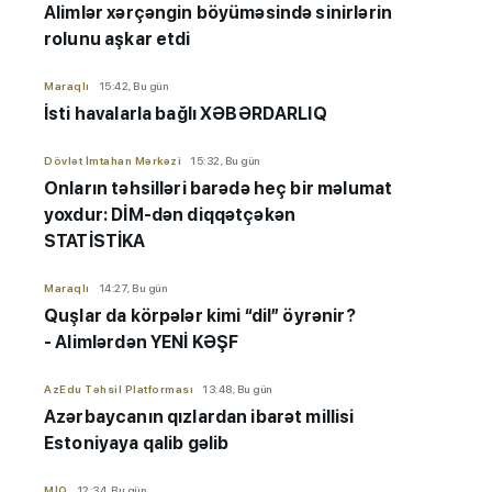
Alimlər xərçəngin böyüməsində sinirlərin
rolunu aşkar etdi
Maraqlı
15:42, Bu gün
İsti havalarla bağlı XƏBƏRDARLIQ
Dövlət İmtahan Mərkəzi
15:32, Bu gün
Onların təhsilləri barədə heç bir məlumat
yoxdur: DİM-dən diqqətçəkən
STATİSTİKA
Maraqlı
14:27, Bu gün
Quşlar da körpələr kimi “dil” öyrənir?
- Alimlərdən YENİ KƏŞF
AzEdu Təhsil Platforması
13:48, Bu gün
Azərbaycanın qızlardan ibarət millisi
Estoniyaya qalib gəlib
MİQ
12:34, Bu gün