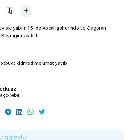
yev oktyabrın 15-də Xocalı şəhərində və Əsgəran
Bayrağını ucaldıb.
 Mətbuat xidməti məlumat yayıb.
edu.az
a çox xəbər