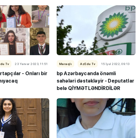
du Tv
23 Yanvar 2023, 11:51
Maraqlı
AzEdu Tv
15 İyul 2022, 09:13
tapçılar - Onları bir
bp Azərbaycanda önəmli
nıyacaq
sahələri dəstəkləyir - Deputatlar
belə QİYMƏTLƏNDİRDİLƏR