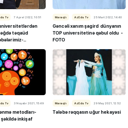
du Tv
7 Aprel 2022, 10:51
Maraqlı
AzEdu Tv
25 Mart 2022, 14:40
universitetlərdən
Gəncəli xanım şagird dünyanın
ləğdə təqaüd
TOP universitetinə qəbul oldu -
əbələrimiz-
FOTO
rici rəqəmlər-FOTO
du Tv
3 Noyabr 2021, 15:49
Maraqlı
AzEdu Tv
29 May 2021, 12:52
rənmə metodları-
Tələbə rəqqasın uğur hekayəsi
şəkildə inkişaf