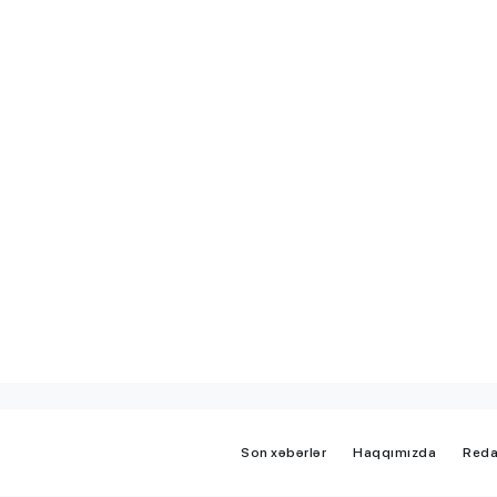
iplom
MİQ balına görə Bakı üzrə
 imtahanları
birinci, respublika üzrə beşi
OLDU
Son xəbərlər
Haqqımızda
Reda