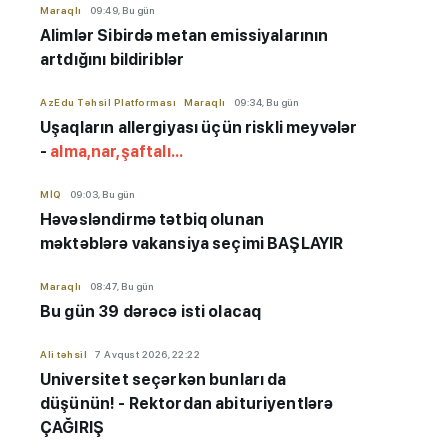
Maraqlı
09:49, Bu gün
Alimlər Sibirdə metan emissiyalarının
artdığını bildiriblər
AzEdu Təhsil Platforması
Maraqlı
09:34, Bu gün
Uşaqların allergiyası üçün riskli meyvələr
-
alma,nar,şaftalı...
MİQ
09:03, Bu gün
Həvəsləndirmə tətbiq olunan
məktəblərə vakansiya seçimi BAŞLAYIR
Maraqlı
08:47, Bu gün
Bu gün 39 dərəcə isti olacaq
Ali təhsil
7 Avqust 2026, 22:22
Universitet seçərkən bunları da
düşünün! - Rektordan abituriyentlərə
ÇAĞIRIŞ