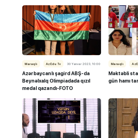
Maraqlı
AzEdu Tv
30 Yanvar 2023, 10:00
Maraqlı
AzE
Azərbaycanlı şagird ABŞ-da
Məktəbli star
Beynəlxalq Olimpiadada qızıl
gün hamı ta
medal qazandı-FOTO