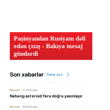
Paşinyandan Rusiyanı dəli
edən çıxış - Bakıya mesaj
göndərdi
Son xəbərlər
Daha çox
Maraqlı
17:57, Bu gün
Nəhəng asteroid Yerə doğru yaxınlaşır
Maraqlı
16:09, Bu gün