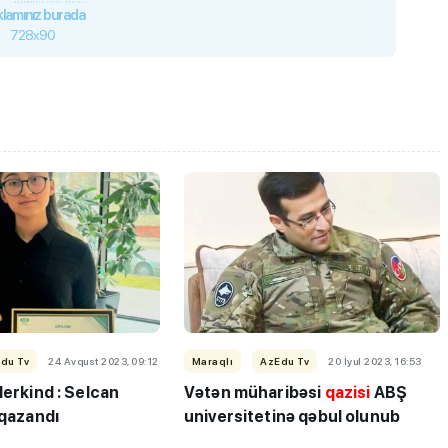
lamınız burada
728x90
du Tv
24 Avqust 2023, 09:12
Maraqlı
AzEdu Tv
20 İyul 2023, 16:53
derkind :
Selcan
Vətən müharibəsi
qazisi
ABŞ
 qazandı
universitetinə qəbul olunub