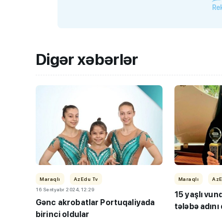
Rek
Digər xəbərlər
Maraqlı
AzEdu Tv
Maraqlı
AzE
16 Sentyabr 2024, 12:29
15 yaşlı vun
Gənc akrobatlar Portuqaliyada
tələbə adını
birinci oldular