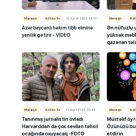
Maraqlı
AzEdu Tv
10 Aprel 2022, 14:07
Maraqlı
AzE
Azərbaycanlı həkim tibb elminə
Ən nüfuzlu 
yenilik gətirir - VİDEO
yüksək məb
qazanan təl
Heyrətləndi
Maraqlı
AzEdu Tv
11 Mart 2022, 20:41
Maraqlı
AzE
Tanınmış jurnalistin övladı
Müxtəlif öy
Harvarddan da çox sevilən təhsil
Özünüzü bu 
ocağında oxuyacaq -FOTO
etdirin