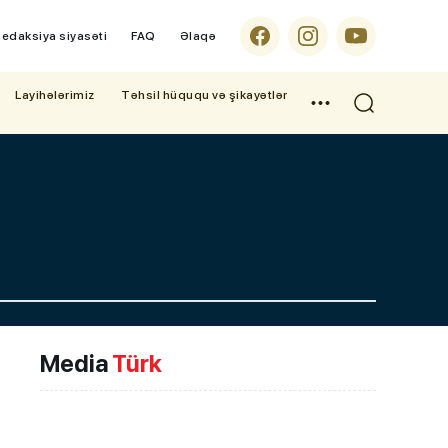
edaksiya siyasəti
FAQ
Əlaqə
Layihələrimiz
Təhsil hüququ və şikayətlər
Media
Türk