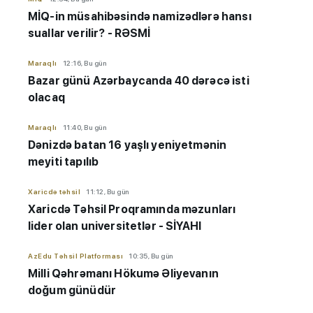
MİQ-in müsahibəsində namizədlərə hansı
suallar verilir? - RƏSMİ
Maraqlı
12:16, Bu gün
Bazar günü Azərbaycanda 40 dərəcə isti
olacaq
Maraqlı
11:40, Bu gün
Dənizdə batan 16 yaşlı yeniyetmənin
meyiti tapılıb
Xaricdə təhsil
11:12, Bu gün
Xaricdə Təhsil Proqramında məzunları
lider olan universitetlər - SİYAHI
AzEdu Təhsil Platforması
10:35, Bu gün
Milli Qəhrəmanı Hökumə Əliyevanın
doğum günüdür