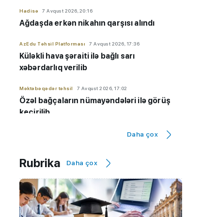
Hadisə
7 Avqust 2026, 20:16
Ağdaşda erkən nikahın qarşısı alındı
AzEdu Təhsil Platforması
7 Avqust 2026, 17:36
Küləkli hava şəraiti ilə bağlı sarı
xəbərdarlıq verilib
Məktəbəqədər təhsil
7 Avqust 2026, 17:02
Özəl bağçaların nümayəndələri ilə görüş
keçirilib
Orta təhsil
7 Avqust 2026, 16:26
Daha çox
Rus bölməsində ən yüksək nəticə
göstərən məktəblər - 9-cu sinif üzrə
Rubrika
Daha çox
SİYAHI
Ali təhsil
7 Avqust 2026, 16:17
BMU-İNHA ikili diplom proqramı üzrə
qəbul planı 100 faiz doldu