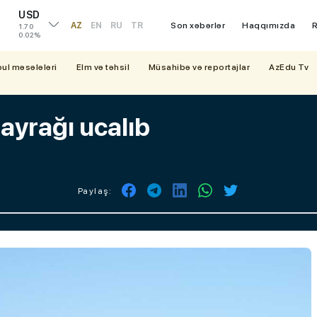
USD
AZ
EN
RU
TR
Son xəbərlər
Haqqımızda
R
1.70
0.02%
bul məsələləri
Elm və təhsil
Müsahibə və reportajlar
AzEdu Tv
ayrağı ucalıb
Paylaş: