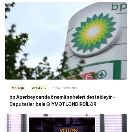
Maraqlı
AzEdu Tv
15 İyul 2022, 09:13
bp Azərbaycanda önəmli sahələri dəstəkləyir -
Deputatlar belə QİYMƏTLƏNDİRDİLƏR