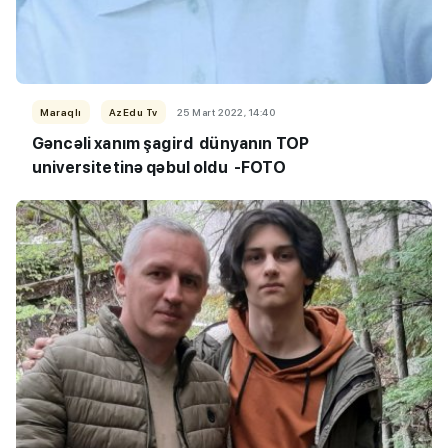
Maraqlı
AzEdu Tv
25 Mart 2022, 14:40
Gəncəli xanım şagird dünyanın TOP
universitetinə qəbul oldu -FOTO