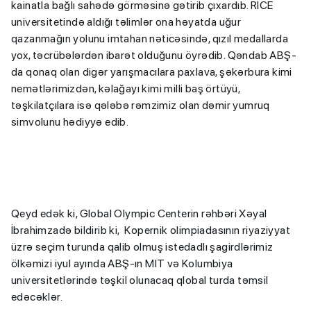
kainatla bağlı sahədə görməsinə gətirib çıxardıb. RİCE
universitetində aldığı təlimlər ona həyatda uğur
qazanmağın yolunu imtahan nəticəsində, qızıl medallarda
yox, təcrübələrdən ibarət olduğunu öyrədib. Qəndab ABŞ-
da qonaq olan digər yarışmacılara paxlava, şəkərbura kimi
nemətlərimizdən, kəlağayı kimi milli baş örtüyü,
təşkilatçılara isə qələbə rəmzimiz olan dəmir yumruq
simvolunu hədiyyə edib.
Qeyd edək ki, Global Olympic Centerin rəhbəri Xəyal
İbrahimzadə bildirib ki, Kopernik olimpiadasının riyaziyyat
üzrə seçim turunda qalib olmuş istedadlı şagirdlərimiz
ölkəmizi iyul ayında ABŞ-ın MIT və Kolumbiya
universitetlərində təşkil olunacaq qlobal turda təmsil
edəcəklər.