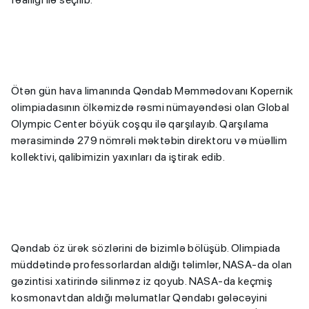
Ötən gün hava limanında Qəndab Məmmədovanı Kopernik
olimpiadasının ölkəmizdə rəsmi nümayəndəsi olan Global
Olympic Center böyük coşqu ilə qarşılayıb. Qarşılama
mərasimində 279 nömrəli məktəbin direktoru və müəllim
kollektivi, qalibimizin yaxınları da iştirak edib.
Qəndab öz ürək sözlərini də bizimlə bölüşüb. Olimpiada
müddətində professorlardan aldığı təlimlər, NASA-da olan
gəzintisi xatirində silinməz iz qoyub. NASA-da keçmiş
kosmonavtdan aldığı məlumatlar Qəndabı gələcəyini