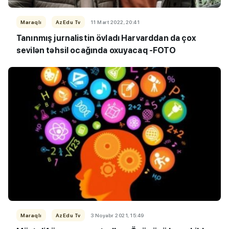
Maraqlı
AzEdu Tv
11 Mart 2022, 20:41
Tanınmış jurnalistin övladı Harvarddan da çox
sevilən təhsil ocağında oxuyacaq -FOTO
Maraqlı
AzEdu Tv
3 Noyabr 2021, 15:49