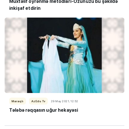
Müxtəlif öyrənmə metodları-Özünüzü bu şəkildə
inkişaf etdirin
Maraqlı
AzEdu Tv
29 May 2021, 12:52
Tələbə rəqqasın uğur hekayəsi