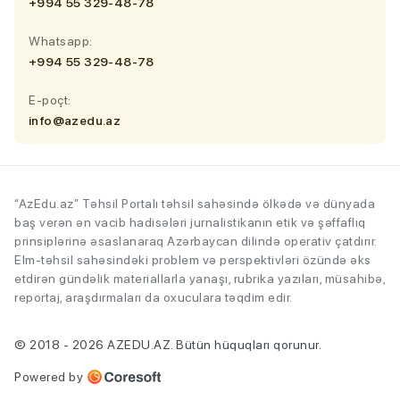
+994 55 329-48-78
Whatsapp:
+994 55 329-48-78
E-poçt:
info@azedu.az
“AzEdu.az” Təhsil Portalı təhsil sahəsində ölkədə və dünyada
baş verən ən vacib hadisələri jurnalistikanın etik və şəffaflıq
prinsiplərinə əsaslanaraq Azərbaycan dilində operativ çatdırır.
Elm-təhsil sahəsindəki problem və perspektivləri özündə əks
etdirən gündəlik materiallarla yanaşı, rubrika yazıları, müsahibə,
reportaj, araşdırmaları da oxuculara təqdim edir.
© 2018 - 2026 AZEDU.AZ. Bütün hüquqları qorunur.
Powered by