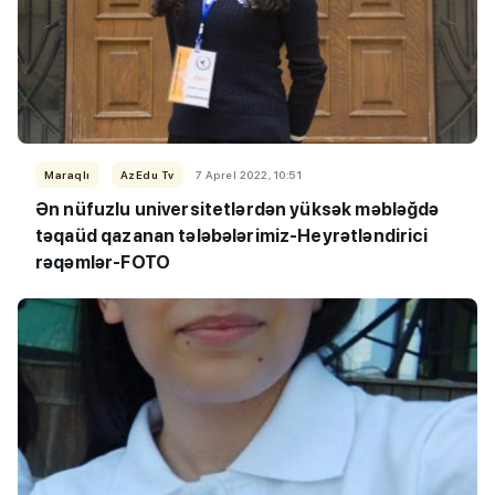
Maraqlı
AzEdu Tv
7 Aprel 2022, 10:51
Ən nüfuzlu universitetlərdən yüksək məbləğdə
təqaüd qazanan tələbələrimiz-Heyrətləndirici
rəqəmlər-FOTO