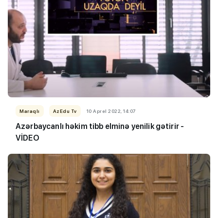
Maraqlı
AzEdu Tv
10 Aprel 2022, 14:07
Azərbaycanlı həkim tibb elminə yenilik gətirir -
VİDEO