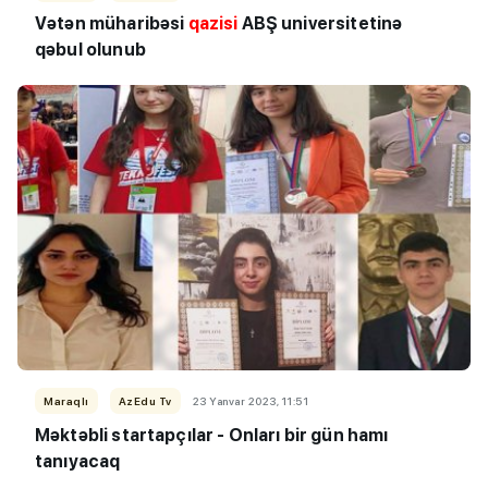
Vətən müharibəsi
qazisi
ABŞ universitetinə
qəbul olunub
Maraqlı
AzEdu Tv
23 Yanvar 2023, 11:51
Məktəbli startapçılar - Onları bir gün hamı
tanıyacaq