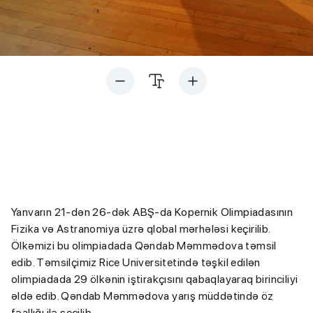
Yanvarın 21-dən 26-dək ABŞ-da Kopernik Olimpiadasının
Fizika və Astranomiya üzrə qlobal mərhələsi keçirilib.
Ölkəmizi bu olimpiadada Qəndab Məmmədova təmsil
edib. Təmsilçimiz Rice Universitetində təşkil edilən
olimpiadada 29 ölkənin iştirakçısını qabaqlayaraq birinciliyi
əldə edib. Qəndab Məmmədova yarış müddətində öz
fəallığı ilə seçilib.