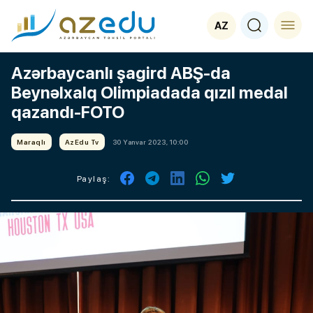
AZ
Azərbaycanlı şagird ABŞ-da
Beynəlxalq Olimpiadada qızıl medal
qazandı-FOTO
Maraqlı
AzEdu Tv
30 Yanvar 2023, 10:00
Paylaş: